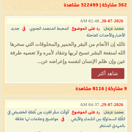
362 مشاركة | 322499 مشاهدة
02:40 AM
30-07-2026,
محمد عزمان
رد على الموضوع
المحيط المتجمد الجنوبي
في
جديد
الأخبار والأحداث العاجلة
تالله إن الأنعام من البقر والحمير والمخلوقات التي سخرها
الله لمنفعة البشر تسبح لربها وتنقاد لأمره ولا تعصيه طرفة
عين وإن ظلم الإنسان لنفسه وإعراضه عن...
شاهد أكثر
9 مشاركة | 8116 مشاهدة
04:37 AM
29-07-2026,
محمد عزمان
رد على الموضوع
كَوكَبُ سَقَر اقتربَ مِن نُقطَةِ الحَضيضِ في
القُبَّةِ السماويَّةِ بين السَّماءِ والأرضِ ..
في
مواضيع وعلامات لها علاقة
بالمهدي المنتظر