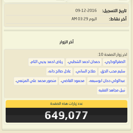
تاريخ التسجيل
09-12-2016
آخر نشاط
اليوم
03:29 AM
آخر الزوار
اخر زوار الصفحة 10:
الصقرالوكري
،
حمدان احمد الشطبي
،
رياض احمد يحيي التام
،
سليم محب الحق
،
صلاح الساني
،
عادل صالح دانه
،
عبدالولي دحان ابوسبعه
،
محمود القاضي
،
منصور محمد علي المزنعي
،
نبيل مجاهد الفقيه
عدد زيارات هذه الصفحة
649,077