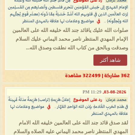
محمد عزمان
رد على الموضوع
مِن قائدِ جُندِ الله خَليفة الله وعَبده
الإمام المَهديّ إلى جَيش المُؤمنين لتَحرير فلسطين وأنصارهم مِن المُسلِمين
لِرَبّ العالَمين الذين في قلوبهم الله أشَدّ خَشيَةً مِمَّا دُونَه (معشَر قَومٍ يُحِبُّهم
الله ويُحِبُّونَه) ..
في
مواضيع وعلامات لها علاقة بالمهدي المنتظر
صلوات الله عليك ياقائد جند الله خليفه الله على العالمين
الإمام المهدي المنتظر ناصر محمد اليماني عليك السلام
وصدقت وبالحق من كتاب الله نطقت وصدق الله...
شاهد أكثر
362 مشاركة | 322499 مشاهدة
11:29 PM
03-08-2026,
محمد عزمان
رد على الموضوع
إعلانُ هَزِيمةِ (ترامب) هَزِيمةً مذلةً مُهينةً
في هَذهِ الحَربِ القَادمةِ بإذن الله الوَاحدِ القهَّار ..
في
مواضيع وعلامات لها
علاقة بالمهدي المنتظر
لقد صدق قائد جند الله على العالمين خليفه الله الامام
المهدي المنتظر ناصر محمد اليماني عليه الصلاه والسلام