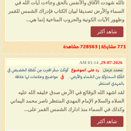
تالله شهدت الآفاق والأنفس بالحق وجاءت آيات الله في
السماء والأرض تصديقا لبيان الكتاب فإدراك الشمس للقمر
وظهور الآيات الكونية والحروب المناخية إنما هي...
شاهد أكثر
771 مشاركة | 728563 مشاهدة
03:14 AM
29-07-2026,
محمد عزمان
رد على الموضوع
كَوكَبُ سَقَر اقتربَ مِن نُقطَةِ الحَضيضِ في
القُبَّةِ السماويَّةِ بين السَّماءِ والأرضِ ..
في
مواضيع وعلامات لها علاقة
بالمهدي المنتظر
لقد اشهد الله الوقائع في الأرض صدق خليفه الله عليه
الصلاه والسلام الإمام المهدي المنتظر ناصر محمد اليماني
وكذلك في السماء منذ ادارك الشمس القمر على...
شاهد أكثر