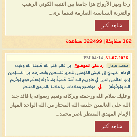
رجا ويهز الأرواح هزا جامعا بين التنبيه الكوني الرهيب
والتعرية السياسية الصارمة فبينما يرى...
شاهد أكثر
362 مشاركة | 322499 مشاهدة
04:14 PM
31-07-2026,
محمد عزمان
رد على الموضوع
مِن قائدِ جُندِ الله خَليفة الله وعَبده
الإمام المَهديّ إلى جَيش المُؤمنين لتَحرير فلسطين وأنصارهم مِن المُسلِمين
لِرَبّ العالَمين الذين في قلوبهم الله أشَدّ خَشيَةً مِمَّا دُونَه (معشَر قَومٍ يُحِبُّهم
الله ويُحِبُّونَه) ..
في
مواضيع وعلامات لها علاقة بالمهدي المنتظر
وعليك سلام الله ورحمته وبركاته ونعيم رضوانه يا قائد جند
الله على العالمين خليفه الله المختار من الله الواحد القهار
الإمام المهدي المنتظر ناصر محمد...
شاهد أكثر