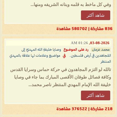
وفي كل ماخط به قلمه وبنانه الشريفه ومنها...
شاهد أكثر
836 مشاركة | 580702 مشاهدة
01:26 AM
03-08-2026,
محمد عزمان
رد على الموضوع
وصايا خليفةِ الله المهديّ إلى
المُجاهدين في أرض فلسطين..
في
مواضيع وعلامات لها علاقة بالمهدي
المنتظر
تالله لو التزم المجاهدون في حركة حماس وسرايا القدس
وكافة فصائل طوفان الأقصى المبارك بما جاء في وصايا
خليفة الله الإمام المهدي المنتظر ناصر محمد...
شاهد أكثر
218 مشاركة | 376522 مشاهدة