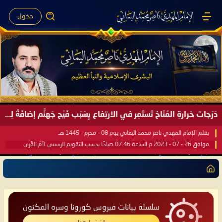
دخول
صَيْفُ سَقَرَ يَبدأُ في اجتياحِ شِتاءِ القُطبِ الشَّمالي كَما وعَدناكُم بالحقِّ لعَامِكم هذا (1445 هـ) ..
بقلم الإمام المهدي ناصر محمد اليماني يوم 18 - جمادى الآخرة - 1445 هـ
موافق 31 - 12 - 2023 م الساعة 07:44 صباحًا بحسب التقويم الرسمي لأمّ القُرى
سلسلة بيانات فيروس كورونا وسره المكنون