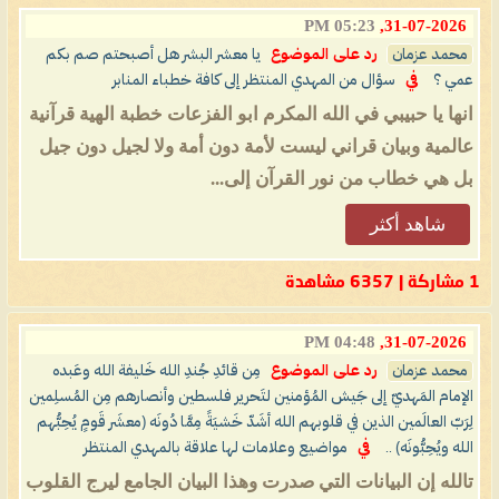
05:23 PM
31-07-2026,
محمد عزمان
رد على الموضوع
يا معشر البشر هل أصبحتم صم بكم
عمي ؟
في
سؤال من المهدي المنتظر إلى كافة خطباء المنابر
انها يا حبيبي في الله المكرم ابو الفزعات خطبة الهية قرآنية
عالمية وبيان قراني ليست لأمة دون أمة ولا لجيل دون جيل
بل هي خطاب من نور القرآن إلى...
شاهد أكثر
1 مشاركة | 6357 مشاهدة
04:48 PM
31-07-2026,
محمد عزمان
رد على الموضوع
مِن قائدِ جُندِ الله خَليفة الله وعَبده
الإمام المَهديّ إلى جَيش المُؤمنين لتَحرير فلسطين وأنصارهم مِن المُسلِمين
لِرَبّ العالَمين الذين في قلوبهم الله أشَدّ خَشيَةً مِمَّا دُونَه (معشَر قَومٍ يُحِبُّهم
الله ويُحِبُّونَه) ..
في
مواضيع وعلامات لها علاقة بالمهدي المنتظر
تالله إن البيانات التي صدرت وهذا البيان الجامع ليرج القلوب