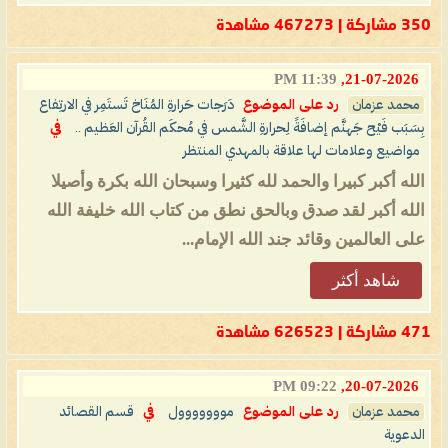
350 مشاركة | 467273 مشاهدة
11:39 PM
21-07-2026,
محمد عزمان
رد على الموضوع
دَرَجات حَرارةِ المُنَاخ تَستَمِر في الارتِفاع
بِسَبَب فَيْح جَهنَّم إضافَةً لِحرارةِ الشَّمس في مُحكَم القُرآن العَظيم ..
في
مواضيع وعلامات لها علاقة بالمهدي المنتظر
الله أكبر كبيرا والحمد لله كثيرا وسبحان الله بكرة وأصيلا
الله أكبر لقد صدق وبالحق نطق من كتاب الله خليفة الله
على العالمين وقائد جند الله الإمام...
شاهد أكثر
471 مشاركة | 626523 مشاهدة
09:22 PM
20-07-2026,
محمد عزمان
رد على الموضوع
مووووووول
في
قسم القصائد
الدعوية