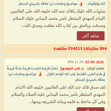
الله ويُحِبُّونَه) ..
في
مواضيع وعلامات لها علاقة بالمهدي المنتظر
صلوات الله عليك ياقائد جند الله خليفه الله على العالمين
الإمام المهدي المنتظر ناصر محمد اليماني عليك السلام
وصدقت وبالحق من كتاب الله نطقت وصدق الله...
شاهد أكثر
364 مشاركة | 334515 مشاهدة
11:29 PM
03-08-2026,
محمد عزمان
رد على الموضوع
إعلانُ هَزِيمةِ (ترامب) هَزِيمةً مذلةً مُهينةً
في هَذهِ الحَربِ القَادمةِ بإذن الله الوَاحدِ القهَّار ..
في
مواضيع وعلامات لها
علاقة بالمهدي المنتظر
لقد صدق قائد جند الله على العالمين خليفه الله الامام
المهدي المنتظر ناصر محمد اليماني عليه الصلاه والسلام
وفي كل ماخط به قلمه وبنانه الشريفه ومنها...