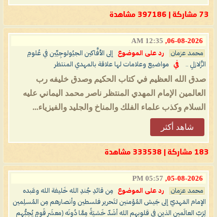
73 مشاركة | 397186 مشاهدة
12:35 AM
06-08-2026,
محمد عزمان
رد على الموضوع
إلى الأفَّاكين الجيُولوجِيِّين في عُلومِ
الزَّلازلِ ..
في
مواضيع وعلامات لها علاقة بالمهدي المنتظر
صدق الله العظيم في كتاب الحكيم وصدق خليفه رب
العالمين الإمام المهدي المنتظر ناصر محمد اليماني عليه
السلام وكذب علماء الفلك والمناخ والجليد والفيزياء...
شاهد أكثر
183 مشاركة | 333538 مشاهدة
05:57 PM
05-08-2026,
محمد عزمان
رد على الموضوع
مِن قائدِ جُندِ الله خَليفة الله وعَبده
الإمام المَهديّ إلى جَيش المُؤمنين لتَحرير فلسطين وأنصارهم مِن المُسلِمين
لِرَبّ العالَمين الذين في قلوبهم الله أشَدّ خَشيَةً مِمَّا دُونَه (معشَر قَومٍ يُحِبُّهم