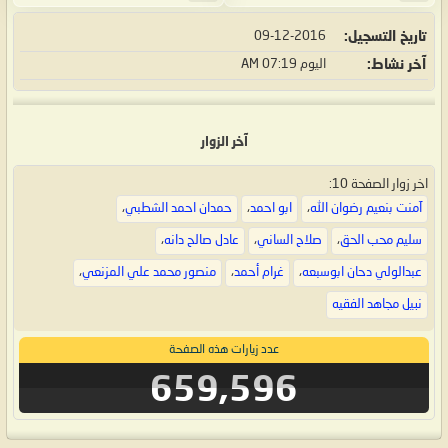
تاريخ التسجيل
09-12-2016
آخر نشاط
اليوم
07:19 AM
آخر الزوار
اخر زوار الصفحة 10:
آمنت بنعيم رضوان الله
،
ابو احمد
،
حمدان احمد الشطبي
،
سليم محب الحق
،
صلاح الساني
،
عادل صالح دانه
،
عبدالولي دحان ابوسبعه
،
غرام أحمد
،
منصور محمد علي المزنعي
،
نبيل مجاهد الفقيه
عدد زيارات هذه الصفحة
659,596