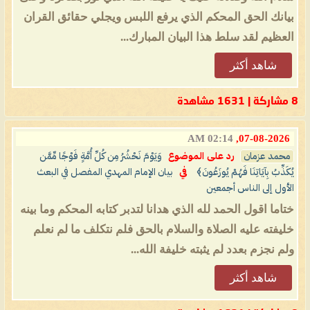
بيانك الحق المحكم الذي يرفع اللبس ويجلي حقائق القران
العظيم لقد سلط هذا البيان المبارك...
شاهد أكثر
8 مشاركة | 1631 مشاهدة
02:14 AM
07-08-2026,
محمد عزمان
رد على الموضوع
وَيَوْمَ نَحْشُرُ مِن كُلِّ أُمَّةٍ فَوْجًا مِّمَّن
يُكَذِّبُ بِآيَاتِنَا فَهُمْ يُوزَعُونَ﴾
في
بيان الإمام المهدي المفصل في البعث
الأول إلى الناس أجمعين
ختاما اقول الحمد لله الذي هدانا لتدبر كتابه المحكم وما بينه
خليفته عليه الصلاة والسلام بالحق فلم نتكلف ما لم نعلم
ولم نجزم بعدد لم يثبته خليفة الله...
شاهد أكثر