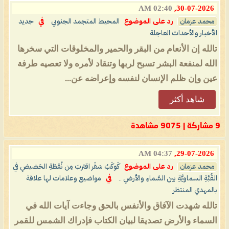
02:40 AM
30-07-2026,
محمد عزمان
رد على الموضوع
المحيط المتجمد الجنوبي
في
جديد
الأخبار والأحداث العاجلة
تالله إن الأنعام من البقر والحمير والمخلوقات التي سخرها
الله لمنفعة البشر تسبح لربها وتنقاد لأمره ولا تعصيه طرفة
عين وإن ظلم الإنسان لنفسه وإعراضه عن...
شاهد أكثر
9 مشاركة | 9075 مشاهدة
04:37 AM
29-07-2026,
محمد عزمان
رد على الموضوع
كَوكَبُ سَقَر اقتربَ مِن نُقطَةِ الحَضيضِ في
القُبَّةِ السماويَّةِ بين السَّماءِ والأرضِ ..
في
مواضيع وعلامات لها علاقة
بالمهدي المنتظر
تالله شهدت الآفاق والأنفس بالحق وجاءت آيات الله في
السماء والأرض تصديقا لبيان الكتاب فإدراك الشمس للقمر