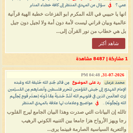
عمي ؟
في
سؤال من المهدي المنتظر إلى كافة خطباء المنابر
انها يا حبيبي في الله المكرم ابو الفزعات خطبة الهية قرآنية
عالمية وبيان قراني ليست لأمة دون أمة ولا لجيل دون جيل
بل هي خطاب من نور القرآن إلى...
شاهد أكثر
1 مشاركة | 8487 مشاهدة
04:48 PM
31-07-2026,
محمد عزمان
رد على الموضوع
مِن قائدِ جُندِ الله خَليفة الله وعَبده
الإمام المَهديّ إلى جَيش المُؤمنين لتَحرير فلسطين وأنصارهم مِن المُسلِمين
لِرَبّ العالَمين الذين في قلوبهم الله أشَدّ خَشيَةً مِمَّا دُونَه (معشَر قَومٍ يُحِبُّهم
الله ويُحِبُّونَه) ..
في
مواضيع وعلامات لها علاقة بالمهدي المنتظر
تالله إن البيانات التي صدرت وهذا البيان الجامع ليرج القلوب
رجا ويهز الأرواح هزا جامعا بين التنبيه الكوني الرهيب
والتعرية السياسية الصارمة فبينما يرى...