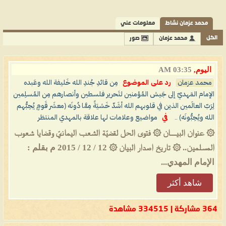
محمد عزمان نشاط
معلومات عني
الكل
محمد عزمان
صور
اليوم,
03:35 AM
محمد عزمان
رد على الموضوع
مِن قائدِ جُندِ الله خَليفة الله وعَبده
الإمام المَهديّ إلى جَيش المُؤمنين لتَحرير فلسطين وأنصارهم مِن المُسلِمين
لِرَبّ العالَمين الذين في قلوبهم الله أشَدّ خَشيَةً مِمَّا دُونَه (معشَر قَومٍ يُحِبُّهم
الله ويُحِبُّونَه) ..
في
مواضيع وعلامات لها علاقة بالمهدي المنتظر
۞ عنوان البيــــان ۞ فتوى الحل لقضيّة الشعب اليمانيّ وقضايا شعوب
المسلمين.. ۞ تاريخ اصدار البيان ۞ 12 / 12 / 2015 م بقلم :
الإمام المهدي...
شاهد أكثر
364 مشاركة | 334515 مشاهدة