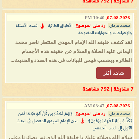
7 مشاركة | 792 مشاهدة
10:40 PM
07-08-2026,
محمد عزمان
رد على الموضوع
الأطباق الطائرة
في
قسم الأسئلة
والإقتراحات والحوارات المفتوحة
لقد كشف خليفه الله الإمام المهدي المنتظر ناصر محمد
اليماني عليه الصلاة والسلام عن حقيقه هذه الأجسام
الطائره وبحسب فهمي للبيانات في هذه الصدد والحديث...
شاهد أكثر
7 مشاركة | 792 مشاهدة
03:47 AM
07-08-2026,
محمد عزمان
رد على الموضوع
وَيَوْمَ نَحْشُرُ مِن كُلِّ أُمَّةٍ فَوْجًا مِّمَّن
يُكَذِّبُ بِآيَاتِنَا فَهُمْ يُوزَعُونَ﴾
في
بيان الإمام المهدي المفصل في البعث
الأول إلى الناس أجمعين
سلام الله وصلاته عليك يا خليفة الله الذي نور بصائرنا وعلى