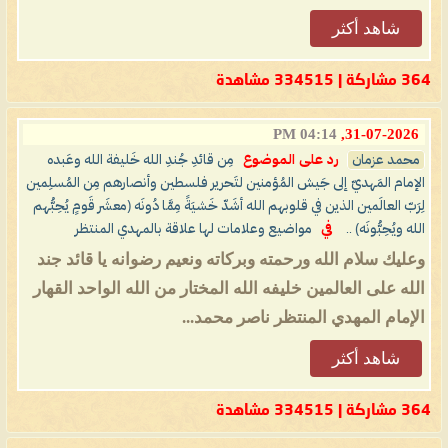
شاهد أكثر
364 مشاركة | 334515 مشاهدة
04:14 PM
31-07-2026,
محمد عزمان
رد على الموضوع
مِن قائدِ جُندِ الله خَليفة الله وعَبده
الإمام المَهديّ إلى جَيش المُؤمنين لتَحرير فلسطين وأنصارهم مِن المُسلِمين
لِرَبّ العالَمين الذين في قلوبهم الله أشَدّ خَشيَةً مِمَّا دُونَه (معشَر قَومٍ يُحِبُّهم
الله ويُحِبُّونَه) ..
في
مواضيع وعلامات لها علاقة بالمهدي المنتظر
وعليك سلام الله ورحمته وبركاته ونعيم رضوانه يا قائد جند
الله على العالمين خليفه الله المختار من الله الواحد القهار
الإمام المهدي المنتظر ناصر محمد...
شاهد أكثر
364 مشاركة | 334515 مشاهدة