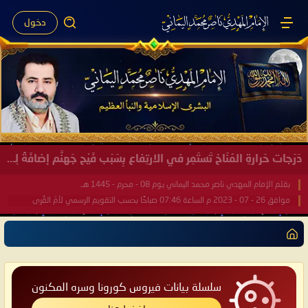
دخول
صَيْفُ سَقَرَ يَبدأُ في اجتياحِ شِتاءِ القُطبِ الشَّمالي كَما وعَدناكُم بالحقِّ لعَامِكم هذا (1445 هـ) ..
بقلم الإمام المهدي ناصر محمد اليماني يوم 18 - جمادى الآخرة - 1445 هـ
موافق 31 - 12 - 2023 م الساعة 07:44 صباحًا بحسب التقويم الرسمي لأمّ القُرى
سلسلة بيانات فيروس كورونا وسره المكنون