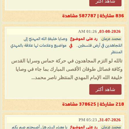
شاهد أكثر
836 مشاركة | 587787 مشاهدة
01:26 AM
03-08-2026,
محمد عزمان
رد على الموضوع
وصايا خليفةِ الله المهديّ إلى
المُجاهدين في أرض فلسطين..
في
مواضيع وعلامات لها علاقة بالمهدي
المنتظر
تالله لو التزم المجاهدون في حركة حماس وسرايا القدس
وكافة فصائل طوفان الأقصى المبارك بما جاء في وصايا
خليفة الله الإمام المهدي المنتظر ناصر محمد...
شاهد أكثر
218 مشاركة | 378625 مشاهدة
05:23 PM
31-07-2026,
محمد عزمان
رد على الموضوع
يا معشر البشر هل أصبحتم صم بكم