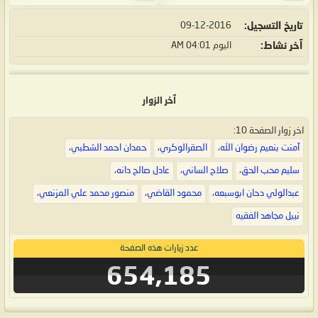
تاريخ التسجيل
09-12-2016
آخر نشاط
اليوم
04:01 AM
آخر الزوار
اخر زوار الصفحة 10:
آمنت بنعيم رضوان الله
،
الصقرالوكري
،
حمدان احمد الشطبي
،
سليم محب الحق
،
صلاح الساني
،
عادل صالح دانه
،
عبدالولي دحان ابوسبعه
،
محمود القاضي
،
منصور محمد علي المزنعي
،
نبيل مجاهد الفقيه
عدد زيارات هذه الصفحة
654,185