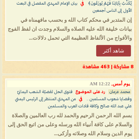
يُكَذِّبُ بِآيَاتِنَا فَهُمْ يُوزَعُونَ﴾
في
بيان الإمام المهدي المفصل في البعث
الأول إلى الناس أجمعين
إن المتدبر في محكم كتاب الله و بحسب مافهمناه في
بيانات خليفة الله عليه الصلاه والسلام وجدت ان لفظ الفوج
والأفواج من الألفاظ العظيمة التي تحمل دلالات...
شاهد أكثر
8 مشاركة | 463 مشاهدة
يوم أمس,
12:22 AM
محمد عزمان
رد على الموضوع
فتوى الحل لقضيّة الشعب اليمانيّ
وقضايا شعوب المسلمين ..
في
من المهدي المنتظر إلى الرئيس اليمني
علي عبد الله صالح وكافة قادات العرب والمسلمين
بسم الله الرحمن الرحيم والحمد لله رب العالمين والصلاة
والسلام على كافة أنبياء الله ورسله وعلى من اتبع الحق إلى
يوم الدين وسلام الله وصلاته وأزكى...