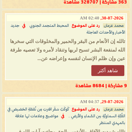
363 مشاركة | 328707 مشاهدة
02:40 AM
30-07-2026,
محمد عزمان
رد على الموضوع
المحيط المتجمد الجنوبي
في
جديد
الأخبار والأحداث العاجلة
تالله إن الأنعام من البقر والحمير والمخلوقات التي سخرها
الله لمنفعة البشر تسبح لربها وتنقاد لأمره ولا تعصيه طرفة
عين وإن ظلم الإنسان لنفسه وإعراضه عن...
شاهد أكثر
9 مشاركة | 8684 مشاهدة
04:37 AM
29-07-2026,
محمد عزمان
رد على الموضوع
كَوكَبُ سَقَر اقتربَ مِن نُقطَةِ الحَضيضِ في
القُبَّةِ السماويَّةِ بين السَّماءِ والأرضِ ..
في
مواضيع وعلامات لها علاقة
بالمهدي المنتظر
تالله شهدت الآفاق والأنفس بالحق وجاءت آيات الله في