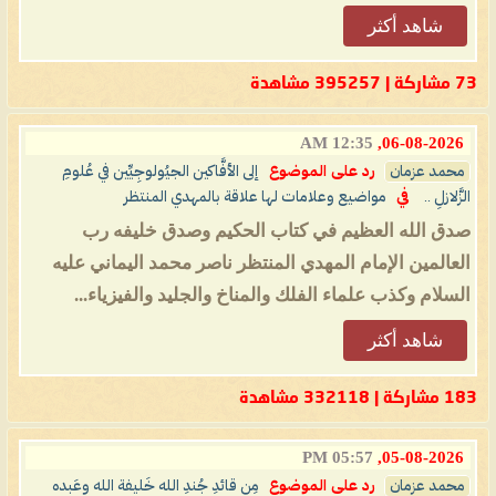
شاهد أكثر
73 مشاركة | 395257 مشاهدة
12:35 AM
06-08-2026,
محمد عزمان
رد على الموضوع
إلى الأفَّاكين الجيُولوجِيِّين في عُلومِ
الزَّلازلِ ..
في
مواضيع وعلامات لها علاقة بالمهدي المنتظر
صدق الله العظيم في كتاب الحكيم وصدق خليفه رب
العالمين الإمام المهدي المنتظر ناصر محمد اليماني عليه
السلام وكذب علماء الفلك والمناخ والجليد والفيزياء...
شاهد أكثر
183 مشاركة | 332118 مشاهدة
05:57 PM
05-08-2026,
محمد عزمان
رد على الموضوع
مِن قائدِ جُندِ الله خَليفة الله وعَبده