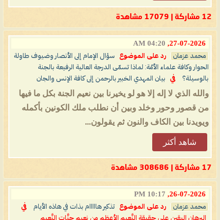
12 مشاركة | 17079 مشاهدة
04:20 AM
27-07-2026,
محمد عزمان
رد على الموضوع
سؤال الإمام إلى الأنصار وضيوف طاولة
الحوار وكافة علماء الأمّة: لماذا تسمّى الدرجة العالية الرفيعة بالجنة
بالوسيلة؟
في
بيان المهدي الخبير بالرحمن إلى كافة الإنس والجان
والله الذي لا إله إلا هو لو يخيرنا بين نعيم الجنة بكل ما فيها
من قصور وحور وخلد وبين أن نطلب ملك الكونين بأكمله
ويويدنا بين الكاف والنون ثم يقولون...
شاهد أكثر
17 مشاركة | 308686 مشاهدة
10:17 PM
26-07-2026,
محمد عزمان
رد على الموضوع
تذكير هااااام بذات في هاذه الأيام
في
البرهان اليقين على حقيقة النَّعيم الأعظم من نعيم جنَّات النَّعيم