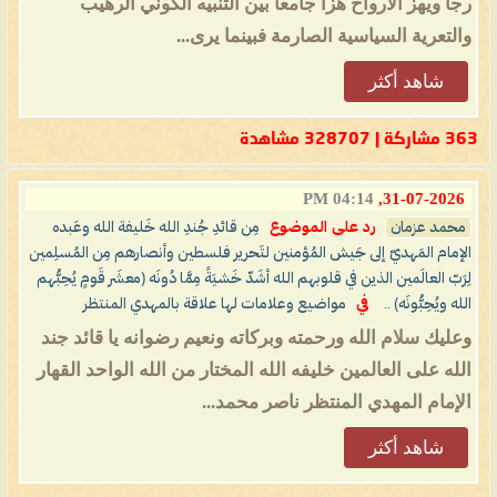
رجا ويهز الأرواح هزا جامعا بين التنبيه الكوني الرهيب
والتعرية السياسية الصارمة فبينما يرى...
شاهد أكثر
363 مشاركة | 328707 مشاهدة
04:14 PM
31-07-2026,
محمد عزمان
رد على الموضوع
مِن قائدِ جُندِ الله خَليفة الله وعَبده
الإمام المَهديّ إلى جَيش المُؤمنين لتَحرير فلسطين وأنصارهم مِن المُسلِمين
لِرَبّ العالَمين الذين في قلوبهم الله أشَدّ خَشيَةً مِمَّا دُونَه (معشَر قَومٍ يُحِبُّهم
الله ويُحِبُّونَه) ..
في
مواضيع وعلامات لها علاقة بالمهدي المنتظر
وعليك سلام الله ورحمته وبركاته ونعيم رضوانه يا قائد جند
الله على العالمين خليفه الله المختار من الله الواحد القهار
الإمام المهدي المنتظر ناصر محمد...
شاهد أكثر