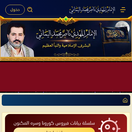
دخول
صَيْفُ سَقَرَ يَبدأُ في اجتياحِ شِتاءِ القُطبِ الشَّمالي كَما وعَدناكُم بالحقِّ لعَامِكم هذا (1445 هـ) ..
بقلم الإمام المهدي ناصر محمد اليماني يوم 18 - جمادى الآخرة - 1445 هـ
موافق 31 - 12 - 2023 م الساعة 07:44 صباحًا بحسب التقويم الرسمي لأمّ القُرى
سلسلة بيانات فيروس كورونا وسره المكنون