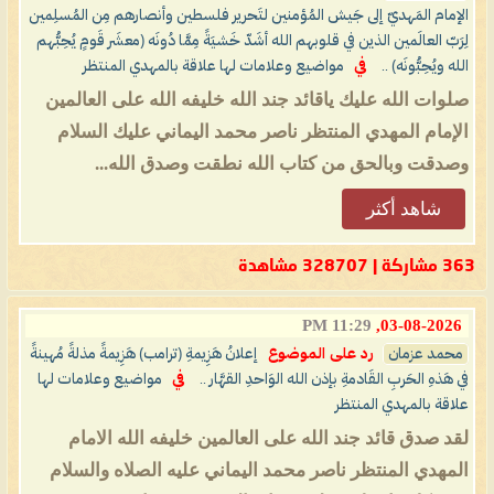
الإمام المَهديّ إلى جَيش المُؤمنين لتَحرير فلسطين وأنصارهم مِن المُسلِمين
لِرَبّ العالَمين الذين في قلوبهم الله أشَدّ خَشيَةً مِمَّا دُونَه (معشَر قَومٍ يُحِبُّهم
الله ويُحِبُّونَه) ..
في
مواضيع وعلامات لها علاقة بالمهدي المنتظر
صلوات الله عليك ياقائد جند الله خليفه الله على العالمين
الإمام المهدي المنتظر ناصر محمد اليماني عليك السلام
وصدقت وبالحق من كتاب الله نطقت وصدق الله...
شاهد أكثر
363 مشاركة | 328707 مشاهدة
11:29 PM
03-08-2026,
محمد عزمان
رد على الموضوع
إعلانُ هَزِيمةِ (ترامب) هَزِيمةً مذلةً مُهينةً
في هَذهِ الحَربِ القَادمةِ بإذن الله الوَاحدِ القهَّار ..
في
مواضيع وعلامات لها
علاقة بالمهدي المنتظر
لقد صدق قائد جند الله على العالمين خليفه الله الامام
المهدي المنتظر ناصر محمد اليماني عليه الصلاه والسلام