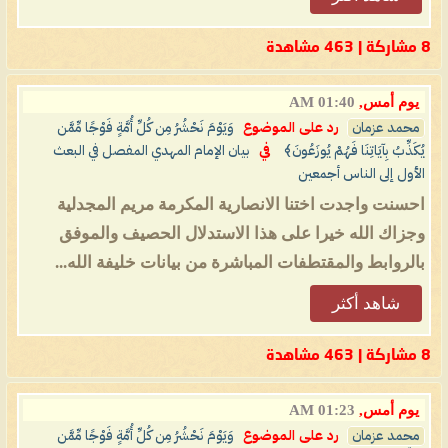
8 مشاركة | 463 مشاهدة
يوم أمس,
01:40 AM
محمد عزمان
رد على الموضوع
وَيَوْمَ نَحْشُرُ مِن كُلِّ أُمَّةٍ فَوْجًا مِّمَّن
يُكَذِّبُ بِآيَاتِنَا فَهُمْ يُوزَعُونَ﴾
في
بيان الإمام المهدي المفصل في البعث
الأول إلى الناس أجمعين
احسنت واجدت اختنا الانصارية المكرمة مريم المجدلية
وجزاك الله خيرا على هذا الاستدلال الحصيف والموفق
بالروابط والمقتطفات المباشرة من بيانات خليفة الله...
شاهد أكثر
8 مشاركة | 463 مشاهدة
يوم أمس,
01:23 AM
محمد عزمان
رد على الموضوع
وَيَوْمَ نَحْشُرُ مِن كُلِّ أُمَّةٍ فَوْجًا مِّمَّن