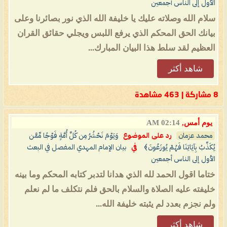
الأول إلى الناس أجمعين
سلام الله وصلاته عليك يا خليفة الله الذي نور بصائرنا وعلى
بيانك الحق المحكم الذي يرفع اللبس ويجلي حقائق القران
العظيم لقد سلط هذا البيان المبارك...
شاهد أكثر
8 مشاركة | 463 مشاهدة
يوم أمس,
02:14 AM
محمد عزمان
رد على الموضوع
وَيَوْمَ نَحْشُرُ مِن كُلِّ أُمَّةٍ فَوْجًا مِّمَّن
يُكَذِّبُ بِآيَاتِنَا فَهُمْ يُوزَعُونَ﴾
في
بيان الإمام المهدي المفصل في البعث
الأول إلى الناس أجمعين
ختاما اقول الحمد لله الذي هدانا لتدبر كتابه المحكم وما بينه
خليفته عليه الصلاة والسلام بالحق فلم نتكلف ما لم نعلم
ولم نجزم بعدد لم يثبته خليفة الله...
شاهد أكثر