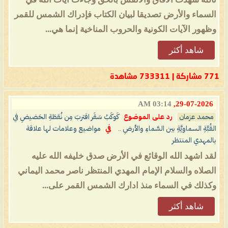
السماء والأرض تصديقا لبيان الكتاب فإدراك الشمس للقمر
وظهور الآيات الكونية والحروب المناخية إنما هي...
شاهد أكثر
771 مشاركة | 733311 مشاهدة
03:14 AM
29-07-2026,
محمد عزمان
رد على الموضوع
كَوكَبُ سَقَر اقتربَ مِن نُقطَةِ الحَضيضِ في
القُبَّةِ السماويَّةِ بين السَّماءِ والأرضِ ..
في
مواضيع وعلامات لها علاقة
بالمهدي المنتظر
لقد اشهد الله الوقائع في الأرض صدق خليفه الله عليه
الصلاه والسلام الإمام المهدي المنتظر ناصر محمد اليماني
وكذلك في السماء منذ ادارك الشمس القمر على...
شاهد أكثر