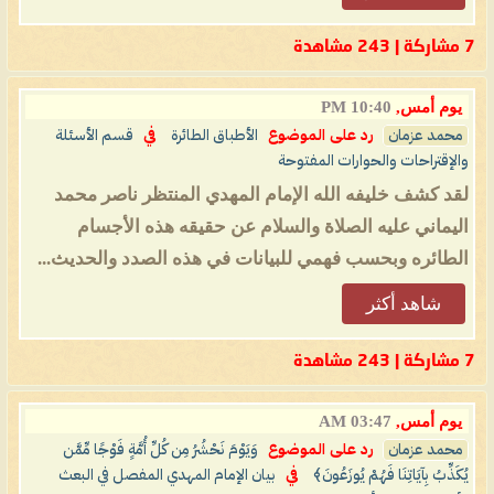
7 مشاركة | 243 مشاهدة
يوم أمس,
10:40 PM
محمد عزمان
رد على الموضوع
الأطباق الطائرة
في
قسم الأسئلة
والإقتراحات والحوارات المفتوحة
لقد كشف خليفه الله الإمام المهدي المنتظر ناصر محمد
اليماني عليه الصلاة والسلام عن حقيقه هذه الأجسام
الطائره وبحسب فهمي للبيانات في هذه الصدد والحديث...
شاهد أكثر
7 مشاركة | 243 مشاهدة
يوم أمس,
03:47 AM
محمد عزمان
رد على الموضوع
وَيَوْمَ نَحْشُرُ مِن كُلِّ أُمَّةٍ فَوْجًا مِّمَّن
يُكَذِّبُ بِآيَاتِنَا فَهُمْ يُوزَعُونَ﴾
في
بيان الإمام المهدي المفصل في البعث