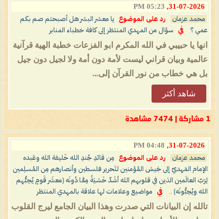
05:23 PM
31-07-2026,
محمد عزمان
رد على الموضوع
يا معشر البشر هل أصبحتم صم بكم
عمي ؟
في
سؤال من المهدي المنتظر إلى كافة خطباء المنابر
انها يا حبيبي في الله المكرم ابو الفزعات خطبة الهية قرآنية
عالمية وبيان قراني ليست لأمة دون أمة ولا لجيل دون جيل
بل هي خطاب من نور القرآن إلى...
شاهد أكثر
1 مشاركة | 7474 مشاهدة
04:48 PM
31-07-2026,
محمد عزمان
رد على الموضوع
مِن قائدِ جُندِ الله خَليفة الله وعَبده
الإمام المَهديّ إلى جَيش المُؤمنين لتَحرير فلسطين وأنصارهم مِن المُسلِمين
لِرَبّ العالَمين الذين في قلوبهم الله أشَدّ خَشيَةً مِمَّا دُونَه (معشَر قَومٍ يُحِبُّهم
الله ويُحِبُّونَه) ..
في
مواضيع وعلامات لها علاقة بالمهدي المنتظر
تالله إن البيانات التي صدرت وهذا البيان الجامع ليرج القلوب