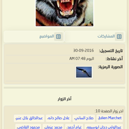
المشاركات
المواضيع
تاريخ التسجيل
30-09-2016
آخر نشاط
اليوم
07:48 AM
الصورة الرمزية
آخر الزوار
اخر زوار الصفحة 10:
Julien Marchet
،
صلاح الساني
،
عادل صالح دانه
،
عبدالخالق بلال عنبر
،
عبدالولي دحان ابوسبعه
،
غرام أحمد
،
محمد عزمان
،
محمود القاضي
،