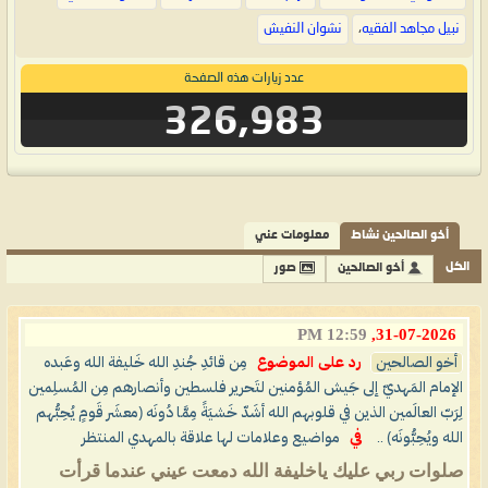
نبيل مجاهد الفقيه
،
نشوان النفيش
عدد زيارات هذه الصفحة
326,983
أخو الصالحين نشاط
معلومات عني
الكل
أخو الصالحين
صور
12:59 PM
31-07-2026,
أخو الصالحين
رد على الموضوع
مِن قائدِ جُندِ الله خَليفة الله وعَبده
الإمام المَهديّ إلى جَيش المُؤمنين لتَحرير فلسطين وأنصارهم مِن المُسلِمين
لِرَبّ العالَمين الذين في قلوبهم الله أشَدّ خَشيَةً مِمَّا دُونَه (معشَر قَومٍ يُحِبُّهم
الله ويُحِبُّونَه) ..
في
مواضيع وعلامات لها علاقة بالمهدي المنتظر
صلوات ربي عليك ياخليفة الله دمعت عيني عندما قرأت