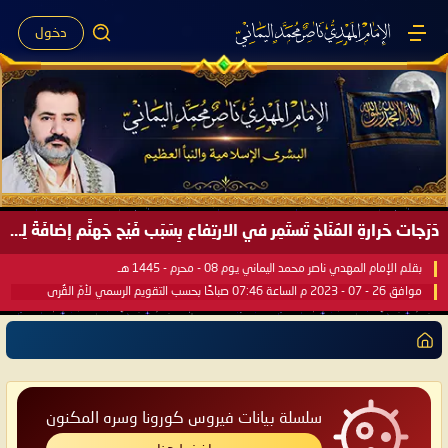
دخول
دَرَجات حَرارةِ المُنَاخ تَستَمِر في الارتِفاع بِسَبَب فَيْح جَهنَّم إضافَةً لِحرارةِ الشَّمس في مُحكَم القُرآن العَظيم ..
بقلم الإمام المهدي ناصر محمد اليماني يوم 08 - محرم - 1445 هـ
موافق 26 - 07 - 2023 م الساعة 07:46 صباحًا بحسب التقويم الرسمي لأمّ القُرى
سلسلة بيانات فيروس كورونا وسره المكنون