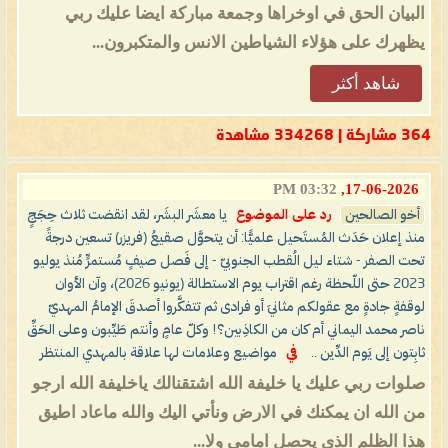
البيان الحق في اوخراها وجمعة مباركة ايضا عليك ربي
يظهرك على هؤلاء الشياطين الانس والمتكبرون...
شاهد أكثر
364 مشاركة | 334268 مشاهدة
03:32 PM
17-06-2026,
أخو الصالحين
رد على الموضوع
يا معشَر البشَر، لقد انقضت ثلاث حِجَجٍ
منذ إعلان حَدَث المُستَحيل علميًّا: أن يتحوَّل صقيعُ (فريزر) تسعين درجةً
تحت الصفر - شتاء ليل الُقطب الجنوبيّ - إلى فَصل صيفٍ مُستمرٍّ مُنذ يوليو
2023 حتى اللّحظة رغم اقتراب يوم الاستطالة (يونيو 2026)، وآن الأوان
لوقفةٍ جادةٍ مع عقولكم مثانيَ أو فرادى ثم تتفكَّروا أصدقَ الإمامُ المهديّ
ناصر محمد اليماني أم كان من الكاذِبين؟! وكلّ عامٍ وأنتم طَيِّبون وعلى الحَقِّ
ثابِتون إلى يَوم الدِّين ..
في
مواضيع وعلامات لها علاقة بالمهدي المنتظر
صلوات ربي عليك يا خليفة الله اشتقنالك ياخليفة الله ارجو
من الله ان يمكنك في الارض ونأتي اليك والله ماعاد اطيق
هذا الظلم الذي يحصل امامي ولا...