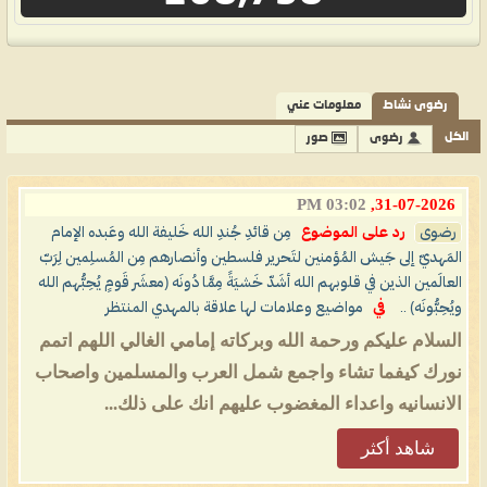
رضوى نشاط
معلومات عني
الكل
رضوى
صور
03:02 PM
31-07-2026,
رضوى
رد على الموضوع
مِن قائدِ جُندِ الله خَليفة الله وعَبده الإمام
المَهديّ إلى جَيش المُؤمنين لتَحرير فلسطين وأنصارهم مِن المُسلِمين لِرَبّ
العالَمين الذين في قلوبهم الله أشَدّ خَشيَةً مِمَّا دُونَه (معشَر قَومٍ يُحِبُّهم الله
ويُحِبُّونَه) ..
في
مواضيع وعلامات لها علاقة بالمهدي المنتظر
السلام عليكم ورحمة الله وبركاته إمامي الغالي اللهم اتمم
نورك كيفما تشاء واجمع شمل العرب والمسلمين واصحاب
الانسانيه واعداء المغضوب عليهم انك على ذلك...
شاهد أكثر