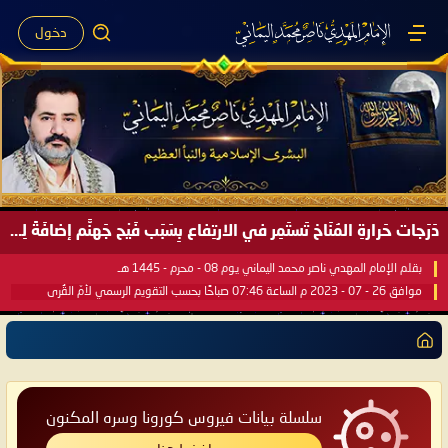
دخول
دَرَجات حَرارةِ المُنَاخ تَستَمِر في الارتِفاع بِسَبَب فَيْح جَهنَّم إضافَةً لِحرارةِ الشَّمس في مُحكَم القُرآن العَظيم ..
بقلم الإمام المهدي ناصر محمد اليماني يوم 08 - محرم - 1445 هـ
موافق 26 - 07 - 2023 م الساعة 07:46 صباحًا بحسب التقويم الرسمي لأمّ القُرى
سلسلة بيانات فيروس كورونا وسره المكنون