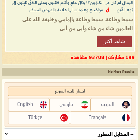
اليماني أم كان من الكاذِبين؟! وكلّ عامٍ وأنتم طَيِّبون وعلى الحَقِّ ثابِتون إلى
يَوم الدِّين ..
في
مواضيع وعلامات لها علاقة بالمهدي المنتظر
سمعا وطاعة، سمعا وطاعة ياإمامي وخليفة الله على
العالمين شاء من شاء وأبى من أبى
شاهد أكثر
199 مشاركة | 93708 مشاهدة
No More Results
اختيار اللغة السريع
العربية
فارسی
English
Türkçe
Français