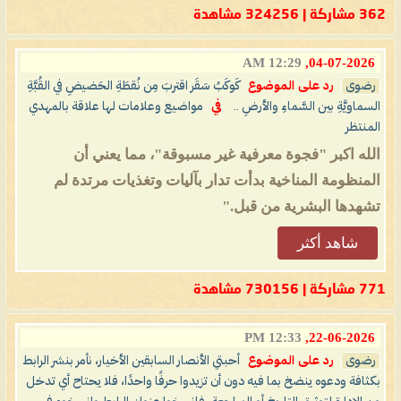
362 مشاركة | 324256 مشاهدة
12:29 AM
04-07-2026,
رضوى
رد على الموضوع
كَوكَبُ سَقَر اقتربَ مِن نُقطَةِ الحَضيضِ في القُبَّةِ
السماويَّةِ بين السَّماءِ والأرضِ ..
في
مواضيع وعلامات لها علاقة بالمهدي
المنتظر
الله اكبر "فجوة معرفية غير مسبوقة"، مما يعني أن
المنظومة المناخية بدأت تدار بآليات وتغذيات مرتدة لم
تشهدها البشرية من قبل."
شاهد أكثر
771 مشاركة | 730156 مشاهدة
12:33 PM
22-06-2026,
رضوى
رد على الموضوع
أحبتي الأنصار السابقين الأخيار، نأمر بنشر الرابط
بكثافة ودعوه ينضخ بما فيه دون أن تزيدوا حرفًا واحدًا، فلا يحتاح أي تدخل