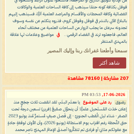
من الإدارة لتوثيق التاريخ أو المراجعة، فانسخوا عنوان الرابط وانسخوه في
قوقل بكثافة كونه حتمًا سيذهب إلى كافة الساحات العلمية والوكالات
الفضائية وكافة المحطات والأقسام والمراصد العلمية آليًّا، فسيذهب إليهم
بالبلاغ الآلي بالنشر في قوقل وقوقل كروم، فذروه يتكلم عن نفسه وسوف
تجدونه سرعان ما يجلب الزوار من الساحات العلمية من مختلف أنحاء
العالم، فاجعلوه ترند في الفضاء الرقمي ..
في
مواضيع وعلامات لها علاقة
بالمهدي المنتظر
سمعنا وأطعنا غفرانك ربنا وإليك المصير
شاهد أكثر
207 مشاركة | 78160 مشاهدة
03:53 PM
17-06-2026,
رضوى
رد على الموضوع
يا معشَر البشَر، لقد انقضت ثلاث حِجَجٍ منذ
إعلان حَدَث المُستَحيل علميًّا: أن يتحوَّل صقيعُ (فريزر) تسعين درجةً تحت
الصفر - شتاء ليل الُقطب الجنوبيّ - إلى فَصل صيفٍ مُستمرٍّ مُنذ يوليو 2023
حتى اللّحظة رغم اقتراب يوم الاستطالة (يونيو 2026)، وآن الأوان لوقفةٍ جادةٍ
مع عقولكم مثانيَ أو فرادى ثم تتفكَّروا أصدقَ الإمامُ المهديّ ناصر محمد