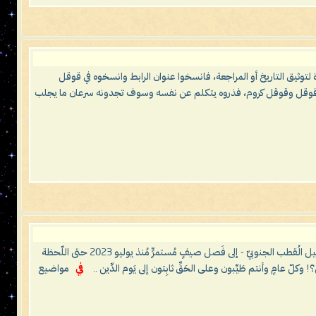
رة لتوثيق التاريخ أو المراجعة، فانسخوا عنوان الرابط وانسخوه في قوقل
شر في قوقل وقوقل كروم، فذروه يتكلم عن نفسه وسوف تجدونه سرعان ما يجلب
يا معشَر البشَر، لقد انقضت ثلاث حِجَجٍ منذ إعلان حَدَث المُستَحيل علميًّا: أن يتحوَّل صقيعُ (فريزر) تسعين درجةً تحت الصفر - شتاء ليل الُقطب الجنوبيّ - إلى فَصل صيفٍ مُستمرٍّ مُنذ يوليو 2023 حتى اللّحظة
في
مواضيع