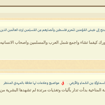
ديّ إلى جَيش المُؤمنين لتَحرير فلسطين وأنصارهم مِن المُسلِمين لِرَبّ العالَمين الذين في قلوبهم
م نورك كيفما تشاء واجمع شمل العرب والمسلمين واصحاب الانسانيه
السماويَّةِ بين السَّماءِ والأرضِ ..
في
مواضيع وعلامات لها علاقة بالمهدي المنتظر
 المناخية بدأت تدار بآليات وتغذيات مرتدة لم تشهدها البشرية من