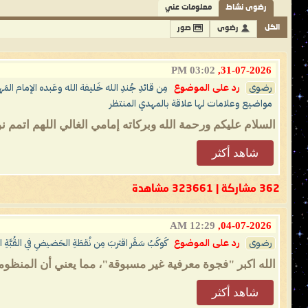
رضوى نشاط
معلومات عني
الكل
رضوى
صور
03:02 PM
31-07-2026,
رضوى
رد على الموضوع
مِن قائدِ جُندِ الله خَليفة الله وعَبده الإمام المَه
مواضيع وعلامات لها علاقة بالمهدي المنتظر
السلام عليكم ورحمة الله وبركاته إمامي الغالي اللهم اتم
شاهد أكثر
362 مشاركة | 323661 مشاهدة
12:29 AM
04-07-2026,
رضوى
رد على الموضوع
كَوكَبُ سَقَر اقتربَ مِن نُقطَةِ الحَضيضِ في القُبَّةِ 
الله اكبر "فجوة معرفية غير مسبوقة"، مما يعني أن المنظومة
شاهد أكثر