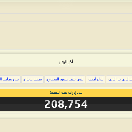
آخر الزوار
ءالدين نورالدين
،
غرام أحمد
،
فتى يثرب حمزة العبيدي
،
محمد عزمان
،
نبيل مجاهد ال
عدد زيارات هذه الصفحة
208,754