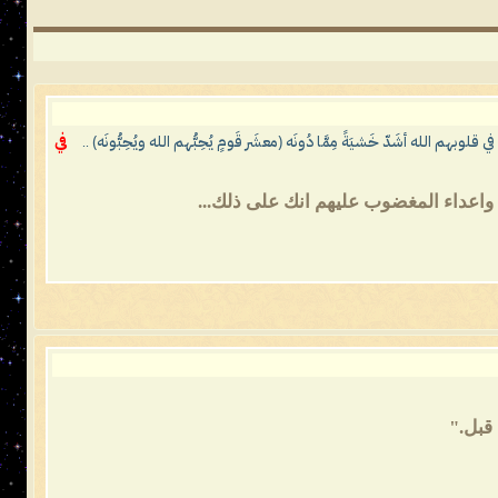
 الله أشَدّ خَشيَةً مِمَّا دُونَه (معشَر قَومٍ يُحِبُّهم الله ويُحِبُّونَه) ..
في
 واعداء المغضوب عليهم انك على ذلك...
 قبل."