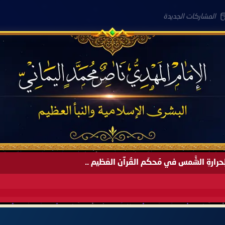
المشاركات الجديدة
َةً لِحرارةِ الشَّمس في مُحكَم القُرآن العَظيم ..