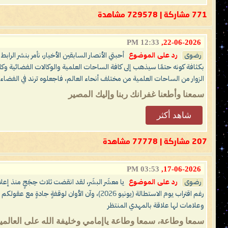
771 مشاركة | 729578 مشاهدة
12:33 PM
22-06-2026,
رضوى
رد على الموضوع
أحبتي الأنصار السابقين الأخيار، نأمر بنشر الرا
بكثافة كونه حتمًا سيذهب إلى كافة الساحات العلمية والوكالات الفضائية وك
الزوار من الساحات العلمية من مختلف أنحاء العالم، فاجعلوه ترند في الفضاء ا
سمعنا وأطعنا غفرانك ربنا وإليك المصير
شاهد أكثر
207 مشاركة | 77778 مشاهدة
03:53 PM
17-06-2026,
رضوى
رد على الموضوع
رغم اقتراب يوم الاستطالة (يونيو 2026)، وآن الأوان لوقفةٍ جادةٍ مع عقولكم مثانيَ أو فرادى ثم تتفكَّروا أصدقَ الإمامُ المهديّ ناصر محمد اليماني أم كان من الكاذِبين؟! وكلّ عامٍ وأنتم طَيِّبون وعلى الحَقِّ ثابِتون إلى يَوم الدِّين ..
وعلامات لها علاقة بالمهدي المنتظر
سمعا وطاعة، سمعا وطاعة ياإمامي وخليفة الله على العالم