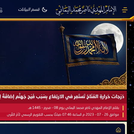
قسم البيانات
دَرَجات حَرارةِ المُنَاخ تَستَمِر في الارتِفاع بِسَبَب فَيْح جَهنَّم إضاف
بقلم الإمام المهدي ناصر محمد اليماني يوم 08 - محرم - 1445 هـ
موافق 26 - 07 - 2023 م الساعة 07:46 صباحًا بحسب التقويم الرسمي لأمّ القُرى