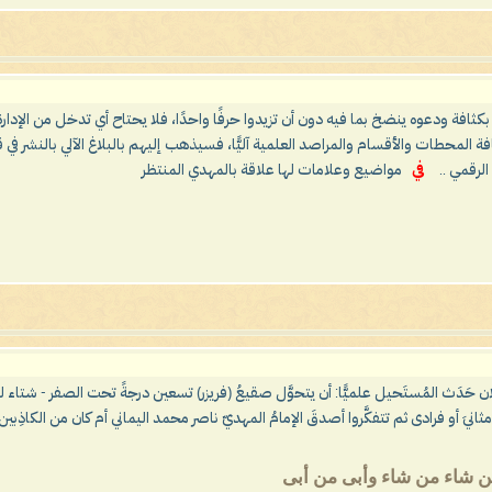
بط بكثافة ودعوه ينضخ بما فيه دون أن تزيدوا حرفًا واحدًا، فلا يحتاح أي تدخل من الإدا
افة المحطات والأقسام والمراصد العلمية آليًّا، فسيذهب إليهم بالبلاغ الآلي بالن
لرقمي ..
في
مواضيع وعلامات لها علاقة بالمهدي المنتظر
ين شاء من شاء وأبى من أبى