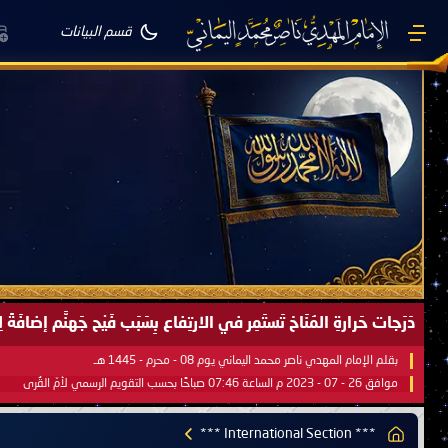
قسم البيانات
صَيْفُ سَقَرَ يَبدأُ في اجتياحِ شِتاءِ القُطبِ الشَّمالي كَما وعَدناكُم بالحقِّ 
بقلم الإمام المهدي ناصر محمد اليماني يوم 18 - جمادى الآخرة - 1445 هـ
موافق 31 - 12 - 2023 م الساعة 07:44 صباحًا بحسب التقويم الرسمي لأمّ القُرى
*** International Section ***