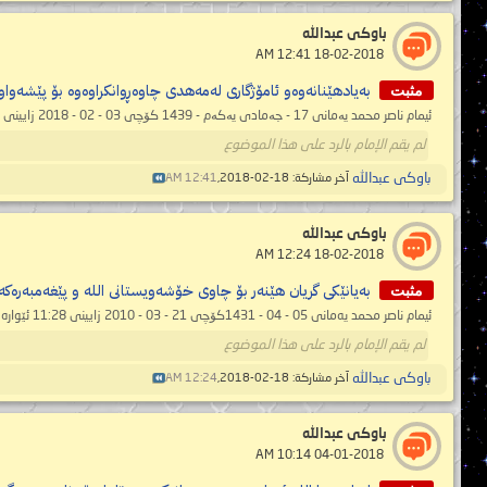
باوكى عبدالله
‏ 18-02-2018 12:41 AM
مثبت
بەیادھێنانەوەو ئامۆژگاری لەمەھدی چاوەڕوانکراوەوە بۆ پێشەو
ئیمام ناصر محمد یەمانی 17 - جەمادى یەکەم - 1439 کۆچی 03 - 02 - 2018 زایینی 11:08 بەیانی (بەگوێرەی ساڵنامەی فەرمی مەککە دایکی دێیەکان) ...
لم يقم الإمام بالرد على هذا الموضوع
باوكى عبدالله
آخر مشاركة: 18-02-2018,
12:41 AM
باوكى عبدالله
‏ 18-02-2018 12:24 AM
مثبت
به‌یانێكی گریان هێنه‌ر بۆ چاوی خۆشه‌ویستانی اللە و پێغه‌مبه‌ره‌كه
ئیمام ناصر محمد یه‌مانی 05 - 04 - 1431کۆچی 21 - 03 - 2010 زایینی 11:28 ئێواره‌ https://mahdialumma.com/showthread.php?t=1495 _________ ...
لم يقم الإمام بالرد على هذا الموضوع
باوكى عبدالله
آخر مشاركة: 18-02-2018,
12:24 AM
باوكى عبدالله
‏ 04-01-2018 10:14 AM