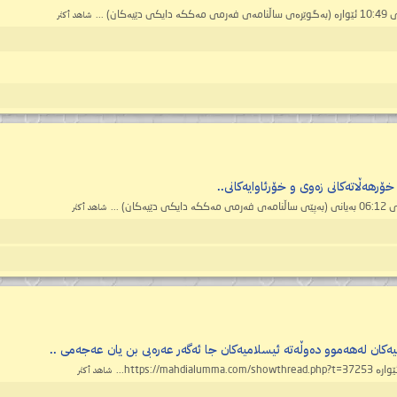
شاهد أكثر
ۆرھەڵاتەکانی زەوی و خۆرئاوایەکانی..
شاهد أكثر
ەکان لەھەموو دەوڵەتە ئیسلامیەکان جا ئەگەر عەرەبی بن یان عەجەمی ..
شاهد أكثر