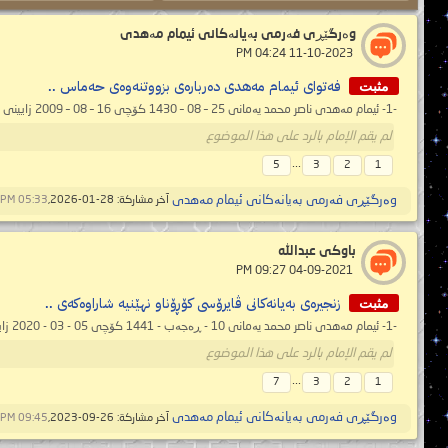
وەرگێڕی فەرمی بەیانەکانی ئیمام مەهدی
‏ 11-10-2023 04:24 PM
مثبت
فەتوای ئیمام مەهدی دەربارەی بزووتنەوەی حەماس ..
-1- ئیمام مەهدی ناصر محمد یەمانی 25 – 08 – 1430 کۆچی 16 – 08 – 2009 زایینی 12:36 بەیانی (بەپێی ساڵنامەی فەرمی مەککە دایکی دێیەکان) ...
لم يقم الإمام بالرد على هذا الموضوع
...
5
3
2
1
وەرگێڕی فەرمی بەیانەکانی ئیمام مەهدی
آخر مشاركة: 28-01-2026,
05:33 PM
باوكى عبدالله
‏ 04-09-2021 09:27 PM
مثبت
زنجیرەی بەیانەکانی ڤایرۆسی کۆڕۆناو نهێنیە شاراوەکەی ..
-1- ئیمام مەهدی ناصر محمد یەمانی 10 - ڕەجەب - 1441 کۆچی 05 - 03 - 2020 زایینی 12:51 ئێوارە (بەپێی ساڵنامەی فەرمی مەککە دایکی دێیەکان) ...
لم يقم الإمام بالرد على هذا الموضوع
...
7
3
2
1
وەرگێڕی فەرمی بەیانەکانی ئیمام مەهدی
آخر مشاركة: 26-09-2023,
09:45 PM