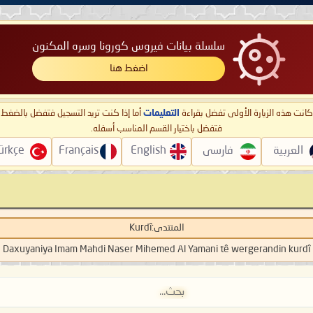
سلسلة بيانات فيروس كورونا وسره المكنون
اضغط هنا
ا كانت هذه الزيارة الأولى تفضل بقراءة
التعليمات
أما إذا كنت تريد التسجيل فتفضل بالضغ
فتفضل باختيار القسم المناسب أسفله.
العربية
فارسی
English
Français
ürkçe
المنتدى:
Kurdî
Daxuyaniya Imam Mahdi Naser Mihemed Al Yamani tê wergerandin kurdî