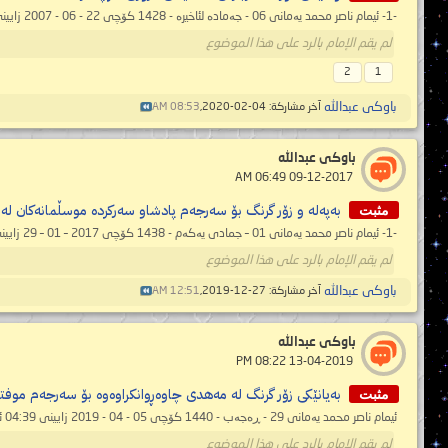
-1- ئیمام ناصر محمد یەمانی 06 - جەمادە لئاخیرە - 1428 کۆچی 22 - 06 - 2007 زایینی 10:49 ئێوارە (بەگوێرەی ساڵنامەی فەرمی مەککە دایکی دێیەکان) ...
لم يقم الإمام بالرد على هذا الموضوع
2
1
باوكى عبدالله
آخر مشاركة: 04-02-2020,
08:53 AM
باوكى عبدالله
‏ 09-12-2017 06:49 AM
مثبت
بەپەلە و زۆر گرنگ بۆ سەرجەم پادشاو سەرکردە موسڵمانەکان لە خ
-1- ‎ئیمام ناصر محمد يەمانی ‎01 – جمادى یەکەم - 1438 کۆچی ‎29 – 01 – 2017 زایینی ‎06:12 بەیانی (بەپێی ساڵنامەی فەرمی مەککە دایکی دێیەکان) ...
لم يقم الإمام بالرد على هذا الموضوع
باوكى عبدالله
آخر مشاركة: 27-12-2019,
12:51 AM
باوكى عبدالله
‏ 13-04-2019 08:22 PM
مثبت
بەیانێکی زۆر گرنگ لە مەھدی چاوەڕوانکراوەوە بۆ سەرجەم موفتی
ئیمام ناصر محمد یەمانی 29 - ڕەجەب - 1440 کۆچی 05 - 04 - 2019 زایینی 04:39 ئێوارە ‏https://mahdialumma.com/showthread.php?t=37253...
لم يقم الإمام بالرد على هذا الموضوع