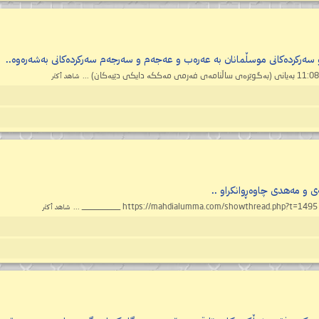
او سەرکردەکانی موسڵمانان بە عەرەب و عەجەم و سەرجەم سەرکردەکانی بەشەرەوە..
شاهد أكثر
‌ی و مه‌هدی چاوه‌ڕوانكراو ..
شاهد أكثر