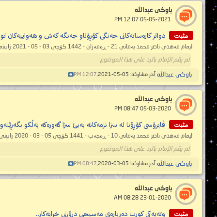
باوكى عبدالله
‏ 05-05-2021 12:07 PM
مثبت
دواتر کارەساتەکانی جەنگی کۆڕۆناو جەنگە کەش و هەواییەکان توند
ئیمام مەهدی ناصر محمد یەمانی 21 - ڕەمەزان - 1442 کۆچی 03 - 05 - 2021 زایینی 12:35 ئێوارە (بەپێی ساڵنامەی فەرمی مەککە دایکی دێیەکان) ...
لم يقم الإمام بالرد على هذا الموضوع
باوكى عبدالله
آخر مشاركة: 05-05-2021,
12:07 PM
باوكى عبدالله
‏ 05-03-2020 08:47 PM
مثبت
ڤایرۆسی کۆڕۆنا لە سزا نزمەکانە بەبێ سزا گەورەکە بەڵکو بگەڕێنەوە
ئیمام مەهدی ناصر محمد یەمانی 10 - ڕەجەب - 1441 کۆچی 05 - 03 - 2020 زایینی 12:51 ئێوارە (بەپێی ساڵنامەی فەرمی مەککە دایکی دێیەکان) ...
لم يقم الإمام بالرد على هذا الموضوع
باوكى عبدالله
آخر مشاركة: 05-03-2020,
08:47 PM
باوكى عبدالله
‏ 23-01-2020 08:28 AM
مثبت
وتەیەکی کورت دەربارەی مەسیحی درۆزنی خراپەکار..