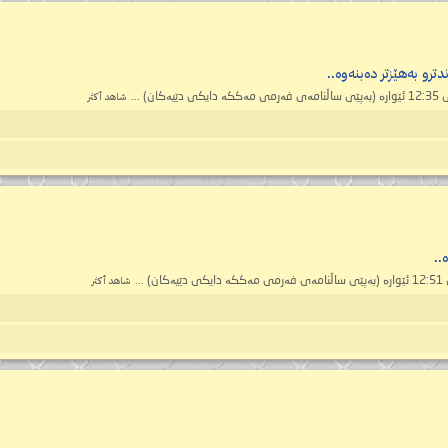
ترو بەهێزتر دەبنەوە..
شاهد أكثر
..
شاهد أكثر