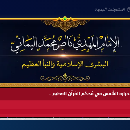
المشاركات الجديدة
لعَامِكم هذا (1445 هـ) ..