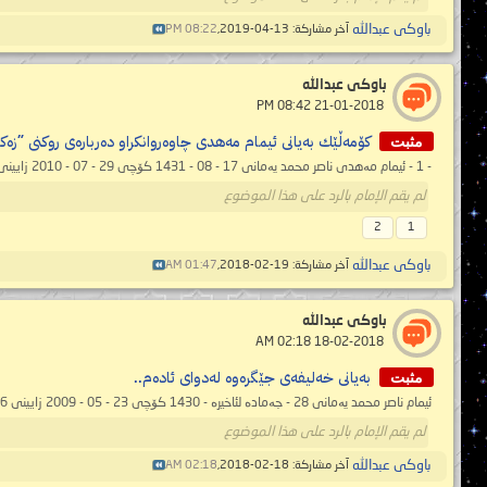
باوكى عبدالله
آخر مشاركة: 13-04-2019,
08:22 PM
باوكى عبدالله
‏ 21-01-2018 08:42 PM
مثبت
كۆمه‌ڵێك به‌یانی ئیمام مه‌هدی چاوه‌روانكراو ده‌رباره‌ی روكنی "زه‌
- 1 - ئیمام مەهدی ناصر محمد یەمانی 17 - 08 - 1431 کۆچی 29 - 07 - 2010 زایینی 05:24 بەیانی ...
لم يقم الإمام بالرد على هذا الموضوع
2
1
باوكى عبدالله
آخر مشاركة: 19-02-2018,
01:47 AM
باوكى عبدالله
‏ 18-02-2018 02:18 AM
مثبت
به‌یانی خه‌لیفه‌ی جێگرەوە له‌دوای ئاده‌م..
ئیمام ناصر محمد یەمانی 28 - جەمادە لئاخیرە - 1430 کۆچی 23 - 05 - 2009 زایینی 02:46 به‌یانی (بەگوێرەی ساڵنامەی فەرمی مەککە دایکی دێیەکان) ...
لم يقم الإمام بالرد على هذا الموضوع
باوكى عبدالله
آخر مشاركة: 18-02-2018,
02:18 AM