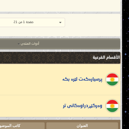
صفحة 1 من 21
أدوات المنتدى
الأقسام الفرعية
پرسیارەکەت لێرە بکە
وەرگێڕدراوەکانی تر
العنوان
كاتب الموضو