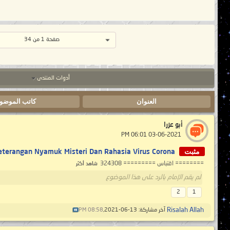
صفحة 1 من 34
أدوات المنتدى
العنوان
كاتب الموضو
أبو عزرا
‏ 03-06-2021 06:01 PM
مثبت
terangan Nyamuk Misteri Dan Rahasia Virus Corona..
======== اقتباس ========= 324308
شاهد أكثر
لم يقم الإمام بالرد على هذا الموضوع
2
1
Risalah Allah
آخر مشاركة: 13-06-2021,
08:58 PM