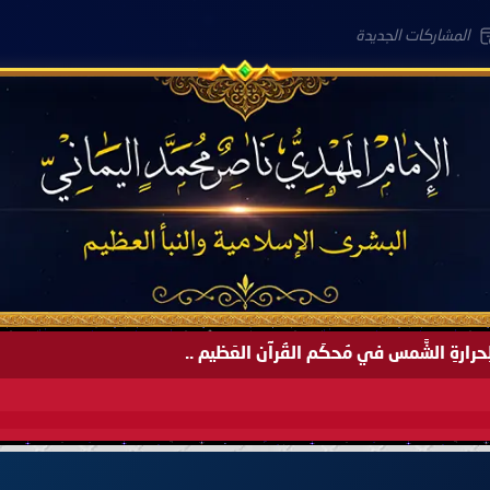
المشاركات الجديدة
لعَامِكم هذا (1445 هـ) ..