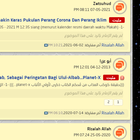
Zetsuhud
‏ 07-05-2021 08:11 PM
مثبت
in Keras Pukulan Perang Corona Dan Perang Iklim ..
-1- Imam Mahdi Nasser Mohammad Alyamani 21 - Ramadan - 1442 H 03 - 05 - 2021 M 12:35 siang (menurut kalender resmi daerah waktu Makah)...
لم يقم الإمام بالرد على هذا الموضوع
Risalah Allah
آخر مشاركة: 02-06-2021,
10:21 PM
أبو عزرا
‏ 04-12-2013 12:01 PM
مثبت
b, Sebagai Peringatan Bagi Ulul-Albab…Planet-X
(((حقيقة كوكب العذاب من مُحكم الكتاب ذكرى لأولي الألباب planet-x...))) -1- الإمام ناصر محمد اليماني Imam Nasser Mohammed Al-Yamani 27 - 11 -...
لم يقم الإمام بالرد على هذا الموضوع
2
1
Risalah Allah
آخر مشاركة: 14-07-2020,
06:10 PM
Risalah Allah
‏ 25-05-2020 07:24 PM