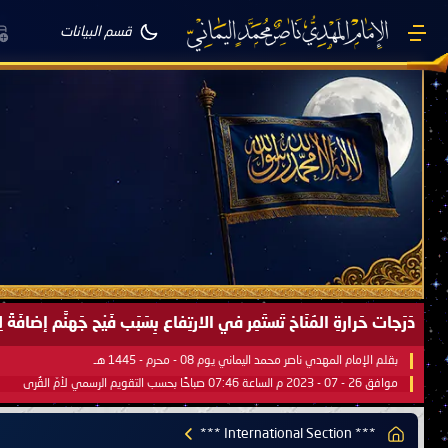
قسم البيانات
صَيْفُ سَقَرَ يَبدأُ في اجتياحِ شِتاءِ القُطبِ الشَّمالي كَما وعَدناكُم بالحقِّ 
بقلم الإمام المهدي ناصر محمد اليماني يوم 18 - جمادى الآخرة - 1445 هـ
موافق 31 - 12 - 2023 م الساعة 07:44 صباحًا بحسب التقويم الرسمي لأمّ القُرى
*** International Section ***