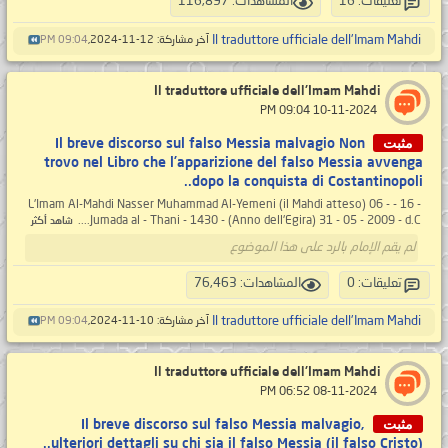
تعليقات: 16
المشاهدات: 116,897
Il traduttore ufficiale dell'Imam Mahdi
آخر مشاركة: 12-11-2024,
09:04 PM
Il traduttore ufficiale dell'Imam Mahdi
‏ 10-11-2024 09:04 PM
مثبت
Il breve discorso sul falso Messia malvagio Non
trovo nel Libro che l’apparizione del falso Messia avvenga
dopo la conquista di Costantinopoli..
- 16 - L'Imam Al-Mahdi Nasser Muhammad Al-Yemeni (il Mahdi atteso) 06 -
Jumada al - Thani - 1430 - (Anno dell'Egira) 31 - 05 - 2009 - d.C....
شاهد أكثر
لم يقم الإمام بالرد على هذا الموضوع
تعليقات: 0
المشاهدات: 76,463
Il traduttore ufficiale dell'Imam Mahdi
آخر مشاركة: 10-11-2024,
09:04 PM
Il traduttore ufficiale dell'Imam Mahdi
‏ 08-11-2024 06:52 PM
مثبت
Il breve discorso sul falso Messia malvagio,
ulteriori dettagli su chi sia il falso Messia (il falso Cristo)..