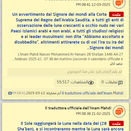
‏ 12-03-2025 08:41 PM
مثبت
Un avvertimento dal Signore dei mondi alla Corte
Suprema del Regno dell’Arabia Saudita, a tutti gli enti di
osservazione delle lune crescenti a occhio nudo nei vari
Paesi islamici arabi e non arabi, a tutti gli studiosi religiosi
e ai leader musulmani: non dite “Abbiamo ascoltato e
disobbedito”, altrimenti attirerete su di voi l’ira su ira del
Signore dei mondi..
L’Imam Mahdi Nasser Mohammed Al-Yamani 28 Sha’ban 1446 AH 27
febbraio 2025 d.C. 07:38 del mattino (secondo il calendario ufficiale e...
شاهد أكثر
لم يقم الإمام بالرد على هذا الموضوع
تعليقات: 0
المشاهدات: 59,517
Il traduttore ufficiale dell'Imam Mahdi
آخر مشاركة: 12-03-2025,
08:41 PM
Il traduttore ufficiale dell'Imam Mahdi
‏ 21-02-2025 08:38 PM
مثبت
Il Sole raggiungerà la Luna nella data del (28
Sha'ban), e si incontreranno mentre la Luna sarà ancora