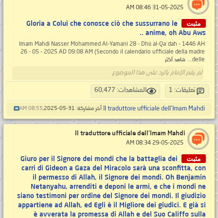
‏ 31-05-2025 08:46 AM
مثبت
Gloria a Colui che conosce ciò che sussurrano le
anime, oh Abu Aws ..
Imam Mahdi Nasser Mohammed Al-Yamani 28 - Dhū al-Qaʿdah - 1446 AH
26 - 05 - 2025 AD 09:08 AM (Secondo il calendario ufficiale della madre
delle...
شاهد أكثر
لم يقم الإمام بالرد على هذا الموضوع
تعليقات: 1
المشاهدات: 60,477
Il traduttore ufficiale dell'Imam Mahdi
آخر مشاركة: 31-05-2025,
08:55 AM
Il traduttore ufficiale dell'Imam Mahdi
‏ 29-05-2025 08:34 AM
مثبت
Giuro per il Signore dei mondi che la battaglia dei
carri di Gideon a Gaza del Miracolo sarà una sconfitta, con
il permesso di Allah, il Signore dei mondi. Oh Benjamin
Netanyahu, arrenditi e deponi le armi, e che i mondi ne
siano testimoni per ordine del Signore dei mondi. Il giudizio
appartiene ad Allah, ed Egli è il Migliore dei giudici. E già si
è avverata la promessa di Allah e del Suo Califfo sulla