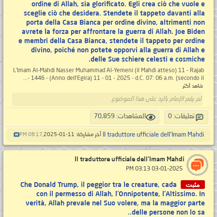
ordine di Allah, sia glorificato. Egli crea ciò che vuole e
sceglie ciò che desidera. Stendete il tappeto davanti alla
porta della Casa Bianca per ordine divino, altrimenti non
avrete la forza per affrontare la guerra di Allah. Joe Biden
e membri della Casa Bianca, stendete il tappeto per ordine
divino, poiché non potete opporvi alla guerra di Allah e
delle Sue schiere celesti e cosmiche.
L'Imam Al-Mahdi Nasser Muhammad Al-Yemeni (il Mahdi atteso) 11 - Rajab
- 1446 - (Anno dell'Egira) 11 - 01 - 2025 - d.C. 07: 06 a.m. (secondo il...
شاهد أكثر
لم يقم الإمام بالرد على هذا الموضوع
تعليقات: 0
المشاهدات: 70,859
Il traduttore ufficiale dell'Imam Mahdi
آخر مشاركة: 11-01-2025,
08:17 PM
Il traduttore ufficiale dell'Imam Mahdi
‏ 03-01-2025 03:13 PM
مثبت
Che Donald Trump, il peggior tra le creature, cada
con il permesso di Allah, l'Onnipotente, l'Altissimo. In
verità, Allah prevale nel Suo volere, ma la maggior parte
delle persone non lo sa..