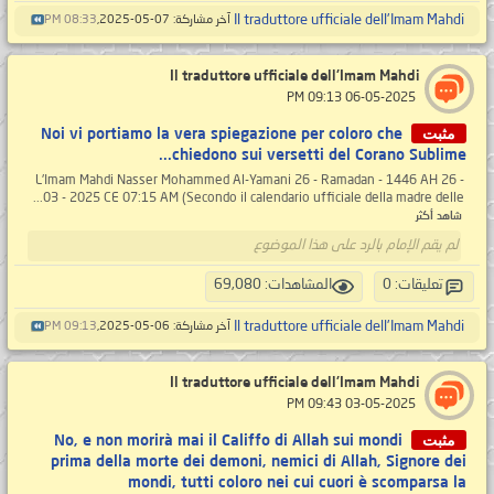
Il traduttore ufficiale dell'Imam Mahdi
آخر مشاركة: 07-05-2025,
08:33 PM
Il traduttore ufficiale dell'Imam Mahdi
‏ 06-05-2025 09:13 PM
مثبت
Noi vi portiamo la vera spiegazione per coloro che
chiedono sui versetti del Corano Sublime...
L'Imam Mahdi Nasser Mohammed Al-Yamani 26 - Ramadan - 1446 AH 26 -
03 - 2025 CE 07:15 AM (Secondo il calendario ufficiale della madre delle...
شاهد أكثر
لم يقم الإمام بالرد على هذا الموضوع
تعليقات: 0
المشاهدات: 69,080
Il traduttore ufficiale dell'Imam Mahdi
آخر مشاركة: 06-05-2025,
09:13 PM
Il traduttore ufficiale dell'Imam Mahdi
‏ 03-05-2025 09:43 PM
مثبت
No, e non morirà mai il Califfo di Allah sui mondi
prima della morte dei demoni, nemici di Allah, Signore dei
mondi, tutti coloro nei cui cuori è scomparsa la