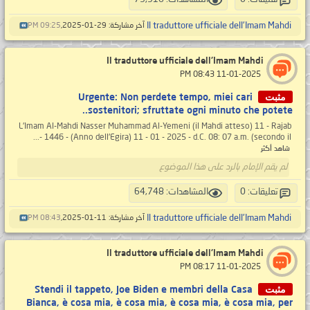
Il traduttore ufficiale dell'Imam Mahdi
آخر مشاركة: 29-01-2025,
09:25 PM
Il traduttore ufficiale dell'Imam Mahdi
‏ 11-01-2025 08:43 PM
مثبت
Urgente: Non perdete tempo, miei cari
sostenitori; sfruttate ogni minuto che potete..
L'Imam Al-Mahdi Nasser Muhammad Al-Yemeni (il Mahdi atteso) 11 - Rajab
- 1446 - (Anno dell'Egira) 11 - 01 - 2025 - d.C. 08: 07 a.m. (secondo il...
شاهد أكثر
لم يقم الإمام بالرد على هذا الموضوع
تعليقات: 0
المشاهدات: 64,748
Il traduttore ufficiale dell'Imam Mahdi
آخر مشاركة: 11-01-2025,
08:43 PM
Il traduttore ufficiale dell'Imam Mahdi
‏ 11-01-2025 08:17 PM
مثبت
Stendi il tappeto, Joe Biden e membri della Casa
Bianca, è cosa mia, è cosa mia, è cosa mia, è cosa mia, per