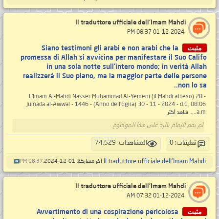
Il traduttore ufficiale dell'Imam Mahdi
‏ 01-12-2024 08:37 PM
مثبت
Siano testimoni gli arabi e non arabi che la
promessa di Allah si avvicina per manifestare il Suo Califo
in una sola notte sull'intero mondo; in verità Allah
realizzerà il Suo piano, ma la maggior parte delle persone
non lo sa..
L'Imam Al-Mahdi Nasser Muhammad Al-Yemeni (il Mahdi atteso) 28 -
Jumada al-Awwal - 1446 - (Anno dell'Egira) 30 - 11 - 2024 - d.C. 08:06
a.m....
شاهد أكثر
لم يقم الإمام بالرد على هذا الموضوع
تعليقات: 0
المشاهدات: 74,529
Il traduttore ufficiale dell'Imam Mahdi
آخر مشاركة: 01-12-2024,
08:37 PM
Il traduttore ufficiale dell'Imam Mahdi
‏ 01-12-2024 07:32 AM
مثبت
Avvertimento di una cospirazione pericolosa