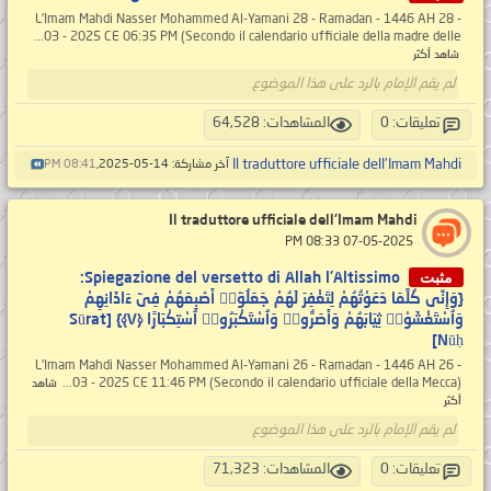
L'Imam Mahdi Nasser Mohammed Al-Yamani 28 - Ramadan - 1446 AH 28 -
03 - 2025 CE 06:35 PM (Secondo il calendario ufficiale della madre delle...
شاهد أكثر
لم يقم الإمام بالرد على هذا الموضوع
تعليقات: 0
المشاهدات: 64,528
Il traduttore ufficiale dell'Imam Mahdi
آخر مشاركة: 14-05-2025,
08:41 PM
Il traduttore ufficiale dell'Imam Mahdi
‏ 07-05-2025 08:33 PM
مثبت
Spiegazione del versetto di Allah l'Altissimo:
{وَإِنِّى كُلَّمَا دَعَوْتُهُمْ لِتَغْفِرَ لَهُمْ جَعَلُوٓا۟ أَصَٰبِعَهُمْ فِىٓ ءَاذَانِهِمْ
وَٱسْتَغْشَوْا۟ ثِيَابَهُمْ وَأَصَرُّوا۟ وَٱسْتَكْبَرُوا۟ ٱسْتِكْبَارًا ‎﴿٧﴾} [Sūrat
Nūḥ]
L'Imam Mahdi Nasser Mohammed Al-Yamani 26 - Ramadan - 1446 AH 26 -
03 - 2025 CE 11:46 PM (Secondo il calendario ufficiale della Mecca)...
شاهد
أكثر
لم يقم الإمام بالرد على هذا الموضوع
تعليقات: 0
المشاهدات: 71,323