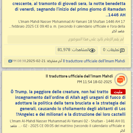
crescente, al tramonto di giovedì sera, la notte benedetta
di venerdì, segnando l’inizio del primo giorno di Ramadan
1446 AH..
L'Imam Mahdi Nasser Mohammad Al-Yamani 18 Sha'ban 1446 AH 17
febbraio 2025 CE 09:40 a. m. (secondo il calendario ufficiale e l'ora della...
شاهد أكثر
لم يقم الإمام بالرد على هذا الموضوع
تعليقات: 0
المشاهدات: 81,978
Il traduttore ufficiale dell'Imam Mahdi
آخر مشاركة: 21-02-2025,
08:38 PM
Il traduttore ufficiale dell'Imam Mahdi
‏ 18-02-2025 11:54 PM
مثبت
Ô Trump, la peggiore delle creature, non hai tratto
insegnamento dall’ordine di Allah agli uragani di fuoco di
adottare la politica della terra bruciata e la strategia dei
generali, causando lo sfollamento degli abitanti di Los
Angeles e dei milionari e la distruzione dei loro castelli?!
L'Imam Al-Mahdi Nasser Muhammad Al-Yamani 02 - Sha'ban - 1446 AH 01
- 02 - 2025 CE 09:05 del mattino (secondo il calendario ufficiale e...
شاهد
أكثر