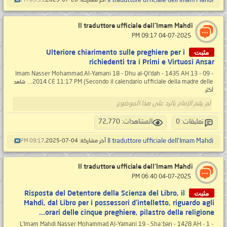
Il traduttore ufficiale dell'Imam Mahdi
آخر مشاركة: 26-07-2025,
09:53 PM
Il traduttore ufficiale dell'Imam Mahdi
‏ 04-07-2025 09:17 PM
مثبت
Ulteriore chiarimento sulle preghiere per i
richiedenti tra i Primi e Virtuosi Ansar
Imam Nasser Mohammad Al-Yamani 18 - Dhu al-Qi'dah - 1435 AH 13 - 09 -
2014 CE 11:17 PM (Secondo il calendario ufficiale della madre delle...
شاهد
أكثر
لم يقم الإمام بالرد على هذا الموضوع
تعليقات: 0
المشاهدات: 72,770
Il traduttore ufficiale dell'Imam Mahdi
آخر مشاركة: 04-07-2025,
09:17 PM
Il traduttore ufficiale dell'Imam Mahdi
‏ 04-07-2025 06:40 PM
مثبت
Risposta del Detentore della Scienza del Libro, il
Mahdi, dal Libro per i possessori d’intelletto, riguardo agli
orari delle cinque preghiere, pilastro della religione...
- 1 - L'Imam Mahdi Nasser Mohammad Al-Yamani 19 - Shaʿban - 1428 AH