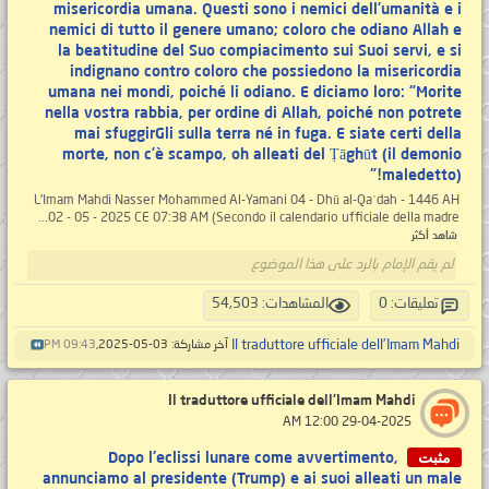
misericordia umana. Questi sono i nemici dell’umanità e i
nemici di tutto il genere umano; coloro che odiano Allah e
la beatitudine del Suo compiacimento sui Suoi servi, e si
indignano contro coloro che possiedono la misericordia
umana nei mondi, poiché li odiano. E diciamo loro: “Morite
nella vostra rabbia, per ordine di Allah, poiché non potrete
mai sfuggirGli sulla terra né in fuga. E siate certi della
morte, non c’è scampo, oh alleati del Ṭāghūt (il demonio
maledetto)!"
L'Imam Mahdi Nasser Mohammed Al-Yamani 04 - Dhū al-Qaʿdah - 1446 AH
02 - 05 - 2025 CE 07:38 AM (Secondo il calendario ufficiale della madre...
شاهد أكثر
لم يقم الإمام بالرد على هذا الموضوع
تعليقات: 0
المشاهدات: 54,503
Il traduttore ufficiale dell'Imam Mahdi
آخر مشاركة: 03-05-2025,
09:43 PM
Il traduttore ufficiale dell'Imam Mahdi
‏ 29-04-2025 12:00 AM
مثبت
Dopo l'eclissi lunare come avvertimento,
annunciamo al presidente (Trump) e ai suoi alleati un male