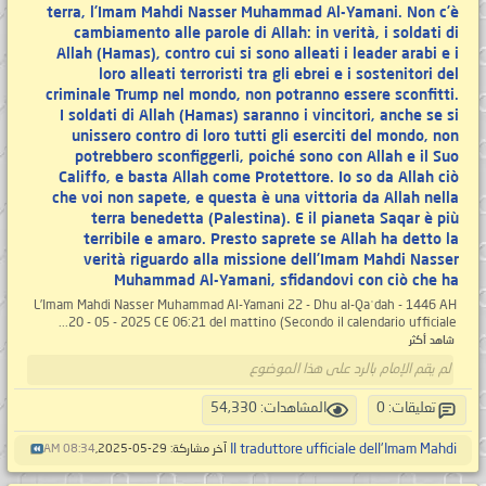
terra, l’Imam Mahdi Nasser Muhammad Al-Yamani. Non c’è
cambiamento alle parole di Allah: in verità, i soldati di
Allah (Hamas), contro cui si sono alleati i leader arabi e i
loro alleati terroristi tra gli ebrei e i sostenitori del
criminale Trump nel mondo, non potranno essere sconfitti.
I soldati di Allah (Hamas) saranno i vincitori, anche se si
unissero contro di loro tutti gli eserciti del mondo, non
potrebbero sconfiggerli, poiché sono con Allah e il Suo
Califfo, e basta Allah come Protettore. Io so da Allah ciò
che voi non sapete, e questa è una vittoria da Allah nella
terra benedetta (Palestina). E il pianeta Saqar è più
terribile e amaro. Presto saprete se Allah ha detto la
verità riguardo alla missione dell’Imam Mahdi Nasser
Muhammad Al-Yamani, sfidandovi con ciò che ha
L’Imam Mahdi Nasser Muhammad Al-Yamani 22 - Dhu al-Qaʿdah - 1446 AH
20 - 05 - 2025 CE 06:21 del mattino (Secondo il calendario ufficiale...
شاهد أكثر
لم يقم الإمام بالرد على هذا الموضوع
تعليقات: 0
المشاهدات: 54,330
Il traduttore ufficiale dell'Imam Mahdi
آخر مشاركة: 29-05-2025,
08:34 AM