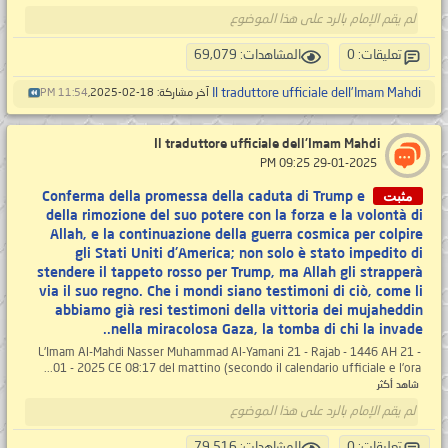
لم يقم الإمام بالرد على هذا الموضوع
تعليقات: 0
المشاهدات: 69,079
Il traduttore ufficiale dell'Imam Mahdi
آخر مشاركة: 18-02-2025,
11:54 PM
Il traduttore ufficiale dell'Imam Mahdi
‏ 29-01-2025 09:25 PM
مثبت
Conferma della promessa della caduta di Trump e
della rimozione del suo potere con la forza e la volontà di
Allah, e la continuazione della guerra cosmica per colpire
gli Stati Uniti d'America; non solo è stato impedito di
stendere il tappeto rosso per Trump, ma Allah gli strapperà
via il suo regno. Che i mondi siano testimoni di ciò, come li
abbiamo già resi testimoni della vittoria dei mujaheddin
nella miracolosa Gaza, la tomba di chi la invade..
L'Imam Al-Mahdi Nasser Muhammad Al-Yamani 21 - Rajab - 1446 AH 21 -
01 - 2025 CE 08:17 del mattino (secondo il calendario ufficiale e l'ora...
شاهد أكثر
لم يقم الإمام بالرد على هذا الموضوع
تعليقات: 0
المشاهدات: 79,516