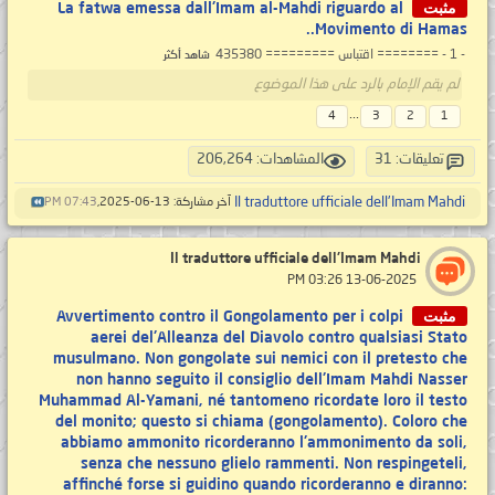
مثبت
La fatwa emessa dall'Imam al-Mahdi riguardo al
Movimento di Hamas..
- 1 - ======== اقتباس ========= 435380
شاهد أكثر
لم يقم الإمام بالرد على هذا الموضوع
...
4
3
2
1
تعليقات: 31
المشاهدات: 206,264
Il traduttore ufficiale dell'Imam Mahdi
آخر مشاركة: 13-06-2025,
07:43 PM
Il traduttore ufficiale dell'Imam Mahdi
‏ 13-06-2025 03:26 PM
مثبت
Avvertimento contro il Gongolamento per i colpi
aerei del'Alleanza del Diavolo contro qualsiasi Stato
musulmano. Non gongolate sui nemici con il pretesto che
non hanno seguito il consiglio dell'Imam Mahdi Nasser
Muhammad Al-Yamani, né tantomeno ricordate loro il testo
del monito; questo si chiama (gongolamento). Coloro che
abbiamo ammonito ricorderanno l'ammonimento da soli,
senza che nessuno glielo rammenti. Non respingeteli,
affinché forse si guidino quando ricorderanno e diranno: