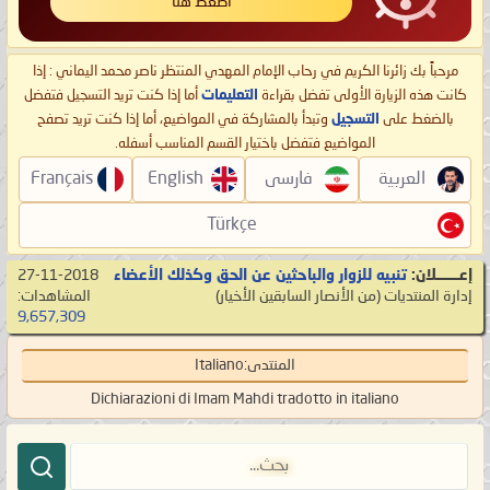
اضغط هنا
مرحباً بك زائرنا الكريم في رحاب الإمام المهدي المنتظر ناصر محمد اليماني : إذا
كانت هذه الزيارة الأولى تفضل بقراءة
التعليمات
أما إذا كنت تريد التسجيل فتفضل
بالضغط على
التسجيل
وتبدأ بالمشاركة في المواضيع، أما إذا كنت تريد تصفح
المواضيع فتفضل باختيار القسم المناسب أسفله.
العربية
فارسی
English
Français
Türkçe
إعـــــــلان:
تنبيه للزوار والباحثين عن الحق وكذلك الأعضاء
27-11-2018
إدارة المنتديات
‏(من الأنصار السابقين الأخيار)
المشاهدات:
9,657,309
المنتدى:
Italiano
Dichiarazioni di Imam Mahdi tradotto in italiano