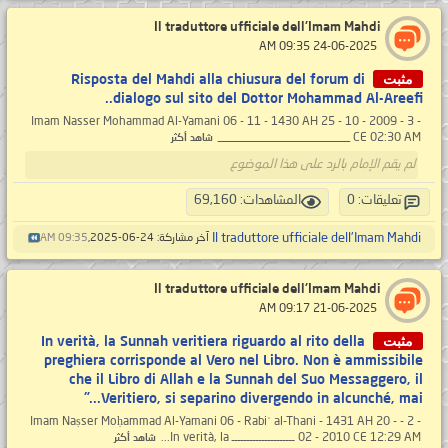
Il traduttore ufficiale dell'Imam Mahdi
‏ 24-06-2025 09:35 AM
مثبت
Risposta del Mahdi alla chiusura del forum di
dialogo sul sito del Dottor Mohammad Al-Areefi..
- 3 - Imam Nasser Mohammad Al-Yamani 06 - 11 - 1430 AH 25 - 10 - 2009
CE 02:30 AM ______________________
شاهد أكثر
لم يقم الإمام بالرد على هذا الموضوع
تعليقات: 0
المشاهدات: 69,160
Il traduttore ufficiale dell'Imam Mahdi
آخر مشاركة: 24-06-2025,
09:35 AM
Il traduttore ufficiale dell'Imam Mahdi
‏ 21-06-2025 09:17 AM
مثبت
In verità, la Sunnah veritiera riguardo al rito della
preghiera corrisponde al Vero nel Libro. Non è ammissibile
che il Libro di Allah e la Sunnah del Suo Messaggero, il
Veritiero, si separino divergendo in alcunché, mai..."
- 2 - Imam Naṣser Moḥammad Al-Yamani 06 - Rabiʿ al-Thani - 1431 AH 20 -
02 - 2010 CE 12:29 AM ـــــــــــــــــــــ In verità, la...
شاهد أكثر