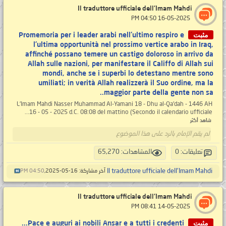
Il traduttore ufficiale dell'Imam Mahdi
‏ 16-05-2025 04:50 PM
مثبت
Promemoria per i leader arabi nell'ultimo respiro e
l'ultima opportunità nel prossimo vertice arabo in Iraq,
affinché possano temere un castigo doloroso in arrivo da
Allah sulle nazioni, per manifestare il Califfo di Allah sui
mondi, anche se i superbi lo detestano mentre sono
umiliati; in verità Allah realizzerà il Suo ordine, ma la
maggior parte della gente non sa..
L'Imam Mahdi Nasser Muhammad Al-Yamani 18 - Dhu al-Qa'dah - 1446 AH
16 - 05 - 2025 d.C. 08:08 del mattino (Secondo il calendario ufficiale...
شاهد أكثر
لم يقم الإمام بالرد على هذا الموضوع
تعليقات: 0
المشاهدات: 65,270
Il traduttore ufficiale dell'Imam Mahdi
آخر مشاركة: 16-05-2025,
04:50 PM
Il traduttore ufficiale dell'Imam Mahdi
‏ 14-05-2025 08:41 PM
مثبت
Pace e auguri ai nobili Ansar e a tutti i credenti...