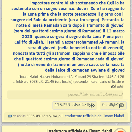
impostore contro Allah sostenendo che Egli lo ha
sostenuto con un segno cosmico, dove il Sole ha raggiunto
la Luna prima che la notte precedesse il giorno con il
sorgere del Sole da occidente (un altro segno). Pertanto, la
notte di metà Ramadan sarà dopo il tramonto di giovedì
(sera del quattordicesimo giorno di Ramadan) il 13 marzo
2025, quando sorgerà il segno della Luna Piena per il
Califfo di Allah, il Mahdi Nasser Mohammed Al-Yamani, la
sera di giovedì (nella benedetta notte di venerdì),
nonostante tutti gli astronomi sappiano che è impossibile
che il quattordicesimo giorno di Ramadan cada di giovedì
(notte di venerdì) tranne in un unico caso: se la nascita
della falce di Ramadan avviene di gioved
L’Imam Mahdi Nasser Mohammed Al-Yamani 29 Shaʿbān 1446 AH 28
febbraio 2025 d.C. 21:45 (ora locale) (secondo il calendario ufficiale e...
شاهد أكثر
لم يقم الإمام بالرد على هذا الموضوع
تعليقات: 0
المشاهدات: 116,238
Il traduttore ufficiale dell'Imam Mahdi
آخر مشاركة: 12-03-2025,
09:04 PM
Il traduttore ufficiale dell'Imam Mahdi