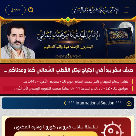
دخول
صَيْفُ سَقَرَ يَبدأُ في اجتياحِ شِتاءِ القُطبِ الشَّمالي كَما وعَدناكُم بالحقِّ لعَامِكم هذا (1445 هـ) ..
بقلم الإمام المهدي ناصر محمد اليماني يوم 18 - جمادى الآخرة - 1445 هـ
موافق 31 - 12 - 2023 م الساعة 07:44 صباحًا بحسب التقويم الرسمي لأمّ القُرى
*** International Section ***
سلسلة بيانات فيروس كورونا وسره المكنون