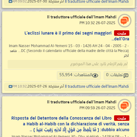
Il traduttore ufficiale dell'Imam Mahdi
آخر مشاركة: 30-07-2025,
09:02 AM
Il traduttore ufficiale dell'Imam Mahdi
‏ 26-07-2025 10:32 PM
مثبت
L'eclissi lunare è il primo dei segni maggiori
dell'Ora..
- 2 - Imam Nasser Mohammad Al-Yemeni 15 - 03 - 1426 AH 24 - 04 - 2005
DC (Secondo il calendario ufficiale della madre delle città la Mecca)...
شاهد
أكثر
لم يقم الإمام بالرد على هذا الموضوع
تعليقات: 0
المشاهدات: 55,954
Il traduttore ufficiale dell'Imam Mahdi
آخر مشاركة: 26-07-2025,
10:32 PM
Il traduttore ufficiale dell'Imam Mahdi
‏ 26-07-2025 09:59 PM
مثبت
Risposta del Detentore della Conoscenza del Libro
a Habib al-Habib con la dichiarazione di verità, senza
dubbio alcuno: { مَّا يَلْفِظُ مِن قَوْلٍ إِلَّا لَدَيْهِ رَ‌قِيبٌ عَتِيدٌ } ..
- 1 - Imam Nasser Mohammad Al-Yemeni 30 - Dhu al-Hijjah - 1428 H 08 -