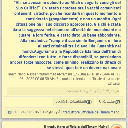
"Ah, se avessimo obbedito ad Allah e seguito consigli del
Suo Califfo!". È vietato ricordare ora i vecchi comunicati
ontenenti critiche, poiché ricordarli in questo momento è
considerato (gongolamento) e non un monito. Ogni
situazione ha il suo discorso appropriato. E a chi è stata
data la saggezza nel chiamare all'unità dei musulmani e a
curare le loro ferite, è stato dato un bene abbondante.
Allah maledica Trump e il suo simile Benjamin, e i loro
alleati criminali tra i diavoli dell’umanità nei
mondi.Auguriamo alla Repubblica Islamica dell’Iran di
difendersi con tutte le forze disponibili, se possiedono
ancora forze nascoste; come minimo, realizzino la difesa di
sé stessi: questo è un dovere nazionale
Imam Mahdi Nasser Muhammad Al-Yamani 17 - Dhu al-Hijjah - 1446 AH 13
- 06 - 2025 CE 06:58 AM (Secondo il calendario ufficiale della madre...
شاهد أكثر
لم يقم الإمام بالرد على هذا الموضوع
تعليقات: 0
المشاهدات: 56,691
Il traduttore ufficiale dell'Imam Mahdi
آخر مشاركة: 13-06-2025,
03:26 PM
Il traduttore ufficiale dell'Imam Mahdi