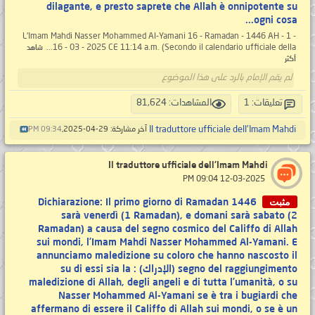
dilagante, e presto saprete che Allah è onnipotente su
ogni cosa...
- 1 - L'Imam Mahdi Nasser Mohammed Al-Yamani 16 - Ramadan - 1446 AH
16 - 03 - 2025 CE 11:14 a.m. (Secondo il calendario ufficiale della...
شاهد
أكثر
لم يقم الإمام بالرد على هذا الموضوع
تعليقات: 1
المشاهدات: 81,624
Il traduttore ufficiale dell'Imam Mahdi
آخر مشاركة: 29-04-2025,
09:34 PM
Il traduttore ufficiale dell'Imam Mahdi
‏ 12-03-2025 09:04 PM
مثبت
Dichiarazione: Il primo giorno di Ramadan 1446
sarà venerdì (1 Ramadan), e domani sarà sabato (2
Ramadan) a causa del segno cosmico del Califfo di Allah
sui mondi, l’Imam Mahdi Nasser Mohammed Al-Yamani. E
annunciamo maledizione su coloro che hanno nascosto il
segno del raggiungimento (الإدراك) : su di essi sia la
maledizione di Allah, degli angeli e di tutta l’umanità, o su
Nasser Mohammed Al-Yamani se è tra i bugiardi che
affermano di essere il Califfo di Allah sui mondi, o se è un