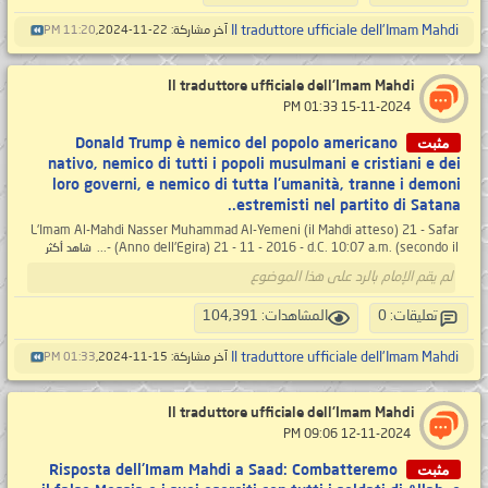
Il traduttore ufficiale dell'Imam Mahdi
آخر مشاركة: 22-11-2024,
11:20 PM
Il traduttore ufficiale dell'Imam Mahdi
‏ 15-11-2024 01:33 PM
مثبت
Donald Trump è nemico del popolo americano
nativo, nemico di tutti i popoli musulmani e cristiani e dei
loro governi, e nemico di tutta l'umanità, tranne i demoni
estremisti nel partito di Satana..
L'Imam Al-Mahdi Nasser Muhammad Al-Yemeni (il Mahdi atteso) 21 - Safar
- (Anno dell'Egira) 21 - 11 - 2016 - d.C. 10:07 a.m. (secondo il...
شاهد أكثر
لم يقم الإمام بالرد على هذا الموضوع
تعليقات: 0
المشاهدات: 104,391
Il traduttore ufficiale dell'Imam Mahdi
آخر مشاركة: 15-11-2024,
01:33 PM
Il traduttore ufficiale dell'Imam Mahdi
‏ 12-11-2024 09:06 PM
مثبت
Risposta dell'Imam Mahdi a Saad: Combatteremo