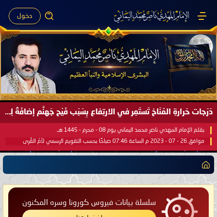
دخول
دَرَجات حَرارةِ المُنَاخ تَستَمِر في الارتِفاع بِسَبَب فَيْح جَهنَّم إضافَةً لِحرارةِ الشَّمس في مُحكَم القُرآن العَظيم ..
بقلم الإمام المهدي ناصر محمد اليماني يوم 08 - محرم - 1445 هـ
موافق 26 - 07 - 2023 م الساعة 07:46 صباحًا بحسب التقويم الرسمي لأمّ القُرى
سلسلة بيانات فيروس كورونا وسره المكنون