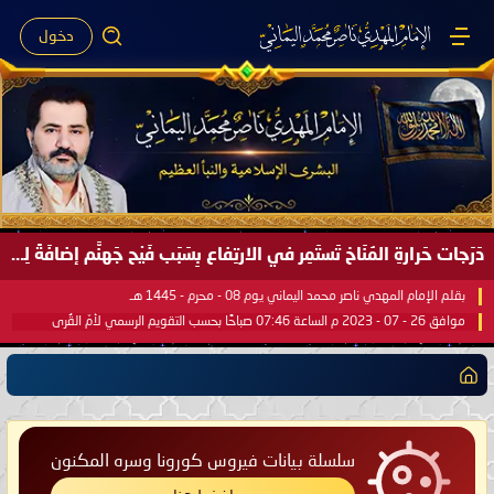
دخول
دَرَجات حَرارةِ المُنَاخ تَستَمِر في الارتِفاع بِسَبَب فَيْح جَهنَّم إضافَةً لِحرارةِ الشَّمس في مُحكَم القُرآن العَظيم ..
بقلم الإمام المهدي ناصر محمد اليماني يوم 08 - محرم - 1445 هـ
موافق 26 - 07 - 2023 م الساعة 07:46 صباحًا بحسب التقويم الرسمي لأمّ القُرى
سلسلة بيانات فيروس كورونا وسره المكنون