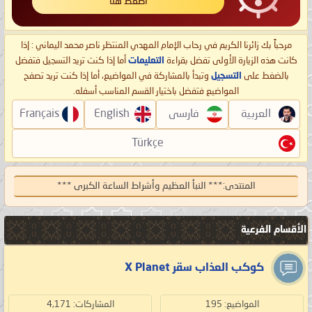
اضغط هنا
مرحباً بك زائرنا الكريم في رحاب الإمام المهدي المنتظر ناصر محمد اليماني : إذا
كانت هذه الزيارة الأولى تفضل بقراءة
التعليمات
أما إذا كنت تريد التسجيل فتفضل
بالضغط على
التسجيل
وتبدأ بالمشاركة في المواضيع، أما إذا كنت تريد تصفح
المواضيع فتفضل باختيار القسم المناسب أسفله.
العربية
فارسی
English
Français
Türkçe
المنتدى:
*** النبأ العظيم وأشراط الساعة الكبرى ***
الأقسام الفرعية
كوكب العذاب سقر X Planet
المواضيع: 195
المشاركات: 4,171