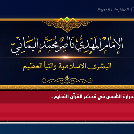
المشاركات الجديدة
َةً لِحرارةِ الشَّمس في مُحكَم القُرآن العَظيم ..