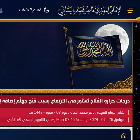
قسم البيانات
دَرَجات حَرارةِ المُنَاخ تَستَمِر في الارتِفاع بِسَبَب فَيْح جَهنَّم إضاف
بقلم الإمام المهدي ناصر محمد اليماني يوم 08 - محرم - 1445 هـ
موافق 26 - 07 - 2023 م الساعة 07:46 صباحًا بحسب التقويم الرسمي لأمّ القُرى