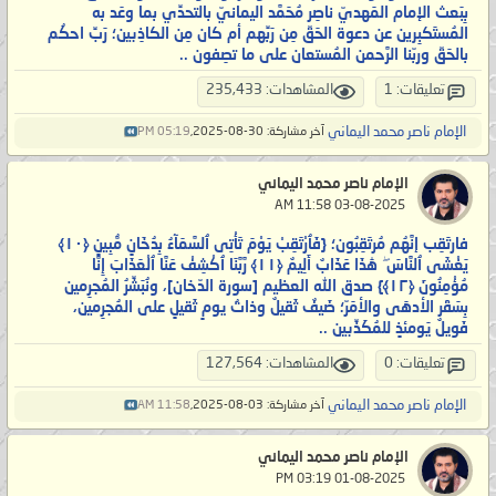
بِبَعث الإمام المَهديّ ناصِر مُحَمَّد اليمانيّ بالتحدِّي بما وعَد به
المُستَكبِرين عن دعوة الحَقّ مِن رَبِّهم أم كان مِن الكاذِبين؛ رَبِّ احكُم
بالحَقّ وربّنا الرَّحمن المُستعان على ما تصِفون ..
تعليقات: 1
المشاهدات: 235,433
الإمام ناصر محمد اليماني
آخر مشاركة: 30-08-2025,
05:19 PM
الإمام ناصر محمد اليماني
‏ 03-08-2025 11:58 AM
فارتَقِب إنَّهُم مُرتَقِبُون؛ {فَٱرْتَقِبْ يَوْمَ تَأْتِى ٱلسَّمَآءُ بِدُخَانٍ مُّبِينٍ ‎﴿١٠﴾‏
يَغْشَى ٱلنَّاسَ ۖ هَٰذَا عَذَابٌ أَلِيمٌ ‎﴿١١﴾‏ رَّبَّنَا ٱكْشِفْ عَنَّا ٱلْعَذَابَ إِنَّا
مُؤْمِنُونَ ‎﴿١٢﴾‏} صدق الله العظيم [سورة الدّخان]، ونُبَشِّرُ المُجرِمين
بِسَقَر الأدهَى والأمَرّ؛ ضَيفٌ ثَقيلٌ وذاتُ يومٍ ثَقيلٍ على المُجرِمين،
فَويلٌ يَومئذٍ للمُكَذِّبين ..
تعليقات: 0
المشاهدات: 127,564
الإمام ناصر محمد اليماني
آخر مشاركة: 03-08-2025,
11:58 AM
الإمام ناصر محمد اليماني
‏ 01-08-2025 03:19 PM