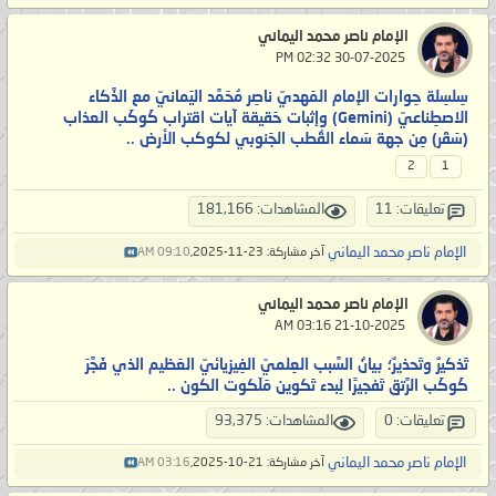
الإمام ناصر محمد اليماني
‏ 30-07-2025 02:32 PM
سِلسِلة حِوارات الإمام المَهديّ ناصِر مُحَمَّد اليَمانيّ مع الذَّكاء
الاصطِناعيّ (Gemini) وإثبات حَقيقة آيات اقتراب كَوكَب العذاب
(سَقَر) مِن جهة سَماء القُطب الجَنوبي لكوكب الأرض ..
2
1
تعليقات: 11
المشاهدات: 181,166
الإمام ناصر محمد اليماني
آخر مشاركة: 23-11-2025,
09:10 AM
الإمام ناصر محمد اليماني
‏ 21-10-2025 03:16 AM
تَذكيرٌ وتَحذيرٌ؛ بيانُ السَّبب العِلميّ الفِيزيائيّ العَظيم الذي فَجَّرَ
كَوكَب الرَّتق تَفجيرًا لِبدء تَكوين مَلَكوت الكون ..
تعليقات: 0
المشاهدات: 93,375
الإمام ناصر محمد اليماني
آخر مشاركة: 21-10-2025,
03:16 AM