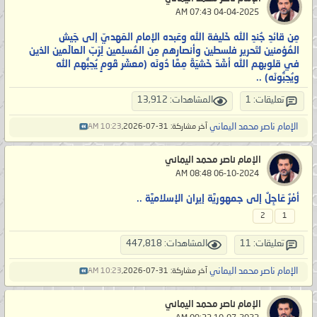
‏ 04-04-2025 07:43 AM
مِن قائدِ جُندِ الله خَليفة الله وعَبده الإمام المَهديّ إلى جَيش
المُؤمنين لتَحرير فلسطين وأنصارهم مِن المُسلِمين لِرَبّ العالَمين الذين
في قلوبهم الله أشَدّ خَشيَةً مِمَّا دُونَه (معشَر قَومٍ يُحِبُّهم الله
ويُحِبُّونَه) ..
تعليقات: 1
المشاهدات: 13,912
الإمام ناصر محمد اليماني
آخر مشاركة: 31-07-2026,
10:23 AM
الإمام ناصر محمد اليماني
‏ 06-10-2024 08:48 AM
أمْرٌ عَاجِلٌ إلى جمهوريَّة إيران الإسلاميَّة ..
2
1
تعليقات: 11
المشاهدات: 447,818
الإمام ناصر محمد اليماني
آخر مشاركة: 31-07-2026,
10:23 AM
الإمام ناصر محمد اليماني