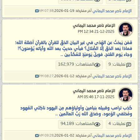
الإمام ناصر محمد اليماني
آخر مشاركة: 19-01-2026,
07:38 AM
الإمام ناصر محمد اليماني
‏ 21-12-2025 12:34 PM
فَمَن يَبحَثُ عن الهُدَى في غير البيان الحَقِّ للقرآنِ بالقرآنِ أضللهُ الله؛
فماذا بَعد الحَقّ إلَّا الضَّلال؟ فبأي حديثٍ بعد الله وآياته يُؤمنون؟!
وجاء يَوم الفَتح، فويلٌ يَومئِذٍ للمُكَذِّبين ..
تعليقات: 9
المشاهدات: 162,979
الإمام ناصر محمد اليماني
آخر مشاركة: 12-01-2026,
08:27 PM
الإمام ناصر محمد اليماني
‏ 17-11-2025 05:46 AM
كَذِب ترامب وقبيله بنيامين وأولياؤهم مِن اليهود ناكِثي العُهود
ومُخلفي الوُعود، وصَدَق الله رَبُّ العالَمين ..
تعليقات: 4
المشاهدات: 94,189
الإمام ناصر محمد اليماني
آخر مشاركة: 02-01-2026,
09:28 AM