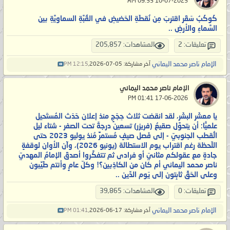
‏ 10-07-2023 09:33 AM
كَوكَبُ سَقَر اقتربَ مِن نُقطَةِ الحَضيضِ في القُبَّةِ السماويَّةِ بين
السَّماءِ والأرضِ ..
تعليقات: 2
المشاهدات: 205,857
الإمام ناصر محمد اليماني
آخر مشاركة: 05-07-2026,
12:15 PM
الإمام ناصر محمد اليماني
‏ 17-06-2026 01:41 PM
يا معشَر البشَر، لقد انقضت ثلاث حِجَجٍ منذ إعلان حَدَث المُستَحيل
علميًّا: أن يتحوَّل صقيعُ (فريزر) تسعين درجةً تحت الصفر - شتاء ليل
الُقطب الجنوبيّ - إلى فَصل صيفٍ مُستمرٍّ مُنذ يوليو 2023 حتى
اللّحظة رغم اقتراب يوم الاستطالة (يونيو 2026)، وآن الأوان لوقفةٍ
جادةٍ مع عقولكم مثانيَ أو فرادى ثم تتفكَّروا أصدقَ الإمامُ المهديّ
ناصر محمد اليماني أم كان من الكاذِبين؟! وكلّ عامٍ وأنتم طَيِّبون
وعلى الحَقِّ ثابِتون إلى يَوم الدِّين ..
تعليقات: 0
المشاهدات: 39,865
الإمام ناصر محمد اليماني
آخر مشاركة: 17-06-2026,
01:41 PM