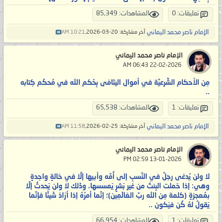
تعليقات: 0
المشاهدات: 85,349
الإمام ناصر محمد اليماني
آخر مشاركة: 20-03-2026,
10:21 AM
الإمام ناصر محمد اليماني
‏ 22-02-2026 06:43 AM
مِن الأحكام الشَّرعيَّة في أموال اليتَامَى بِحُكم الله في مُحكَم كِتابه
..
تعليقات: 1
المشاهدات: 65,538
الإمام ناصر محمد اليماني
آخر مشاركة: 25-02-2026,
11:58 AM
الإمام ناصر محمد اليماني
‏ 13-01-2026 02:59 PM
لا ولن يُدعَى رجلٌ في النَّسبِ إلى أُمِّه وأبيها إلَّا في حَالةٍ واحِدةٍ
وهي: إذا حَملت البِنتُ من غير بَشرٍ يَمسسها، وذَلك لا ولن يَحدثُ إلَّا
بمُعجزةٍ (كلمة مِن الله ربِّ العَالَمِين)؛ إنَّما أمرُهُ إذا أرَادَ شَيئًا فإنَّما
يَقولُ لهُ كُن فيَكون ..
تعليقات: 1
المشاهدات: 66,954