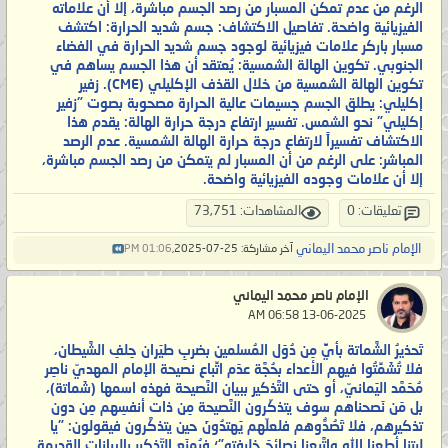
الرغم من عدم تمكن المسبار من رصد الجسم مباشرة، إلا أن علاماته
الفيزيائية واضحة. تفاصيل الاكتشاف: جسم شديد الحرارة: اكتشف
مسبار باركر علامات فيزيائية لوجود جسم شديد الحرارة في الفضاء
الجنوبي. تكوين الهالة الشمسية: يُعتقد أن هذا الجسم يساهم في
تكوين الهالة الشمسية من خلال القذف الإكليلي (CME). زفير
إكليلي: يطلق الجسم جسيمات عالية الحرارة مصحوبة بصوت "زفير
إكليلي" نحو الشمس. تفسير ارتفاع درجة حرارة الهالة: يقدم هذا
الاكتشاف تفسيراً لارتفاع درجة حرارة الهالة الشمسية. عدم الرصد
المباشر: على الرغم من أن المسبار لم يتمكن من رصد الجسم مباشرة،
إلا أن علامات وجوده الفيزيائية واضحة.
تعليقات: 0
المشاهدات: 73,751
الإمام ناصر محمد اليماني
آخر مشاركة: 25-07-2025,
01:06 PM
الإمام ناصر محمد اليماني
‏ 13-06-2025 06:58 AM
تَحذيرُ الشَّماتة بأيٍّ مِن دُوَل المُسلمين بضربِ طيَران حِلفِ الشَّيطان،
فلا تُشَمِّتُوا فيهم الأعداء بحُجَّة عدَم اتِّباع نصيحة الإمام المهديّ ناصِر
مُحَمَّد اليَمانيّ، أو حتى التَّذكير ببيان النَّصيحة فهذه اسمها (شَماتة)،
بل مَن نَصحناهم سوف يتذكّرون النَّصيحة مِن ذات أنفسِهم مِن دون
تذكيرهم، فلا تَصُدُّوهم فلعلّهم يَهتدُونَ حين يتذكَّرون فيقولون: "يا
ليتنا أطعنا الله واتَّبعنا نصائِحَ خليفته"؛ فيُمنَع التّذكير بالبيانات القديمة