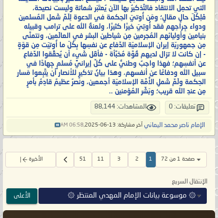
التي تحمِل الانتقاد فالتَّذكيرُ بها الآن يُعتَبَر شماتة وليست نصيحة،
فَلِكُلّ حالٍ مقالٍ؛ ومَن أُوتيَ الحِكمة في الدعوة لِلَمِّ شَمل المُسلمين
ودواء جِراحِهم فقد أُوتِيَ خيرًا كثيرًا، ولعنةُ الله على ترامب وقبيله
بنيامين وأوليائهم المُجرمين مِن شياطين البشر في العالَمين، ونتمنَّى
مِن جمهوريّة إيران الإسلاميّة الدِّفاع عن نفسِها بِكُلّ ما أُوتيَت مِن قوّةٍ
- إن كانت لا تزال لديهم قُوَّة مُخبَّأة - فأقَل شَيء أن يُحقِّقوا الدِّفاع
عن أنفسِهم؛ فهذا واجبٌ وطنيٌّ على كُلِّ إيرانيٍّ مُسلمٍ جِهادًا في
سبيل الله ودفاعًا عن أنفسهم، وهذا بيانُ تذكيرٍ للأنصار أن يتَّبِعوا مَسار
الحِكمة ولَمِّ شَملِ الأُمَّة الإسلاميّة أجمعين، ونصرٌ عظيمٌ قادِمٌ بأمرٍ
مِن عندِ الله قريب؛ وبَشِّر المُؤمنين ..
تعليقات: 0
المشاهدات: 88,144
الإمام ناصر محمد اليماني
آخر مشاركة: 13-06-2025,
06:58 AM
صفحة 1 من 72
1
2
3
11
51
الأخيرة
الإنتقال السريع
۞ موسوعة بيانات الإمام المهدي المنتظر ۞
الأعلى