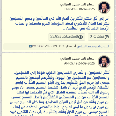
الإمام ناصر محمد اليماني
‏ 30-09-2025 04:45 PM
أمرٌ إلى كُل مُقتدرٍ للنَّشر مِن أنصار الله في العالَمين وجميع المُسلِمين
بنشر هذا البيان التَّذكيري لجيش المؤمنين لتحرير فلسطين وأصحاب
الرَّحمة الإنسانيَّة في العالَمين ..
تعليقات: 0
المشاهدات: 55,852
الإمام ناصر محمد اليماني
آخر مشاركة: 30-09-2025,
04:45 PM
الإمام ناصر محمد اليماني
‏ 24-09-2025 05:49 AM
نُبَشِّر المُسلِمين، والنَّصارى المُسالِمين الأقرَب مَوَدَّة إلى المُسلِمين،
والمُسالِمين مع المُسلِمين مِن اليَهود؛ ونُبَشِّرهم أجمَعين بالمَسيح
عيسى ابن مَريم الحَقّ فَلَعَلّهم يَحذرون اتِّباع المَسيح الكَذَّاب إبليس
الشَّيطان الرَّجيم الذي يُريد أن يَنتَحِل شخصية المَسيح عيسى ابن مريم
ويَقول أنَّه الله مُصَدِّقًا لعقيدة الباطِل التي تَمَّ التَّخطيط لها لفتنة
المَسيح الكَذَّاب مِن قِبَل المسيحيِّين المُتَطَرِّفين (أعداء المَسيح عيسى
ابن مريم وأُمِّه مِن قَبل نُزول القرآن العظيم)، وما كان للمَسيح عيسى
ابن مريم أن يَقول ما ليس له بِحَق؛ ولذلك تَنقضي الحِكمة مِن إبقاء
المَسيح عيسى ابن مريم الحَقّ وأُمِّه، ونُبَشِّر باقتراب بعث النَّائمين عَبيد