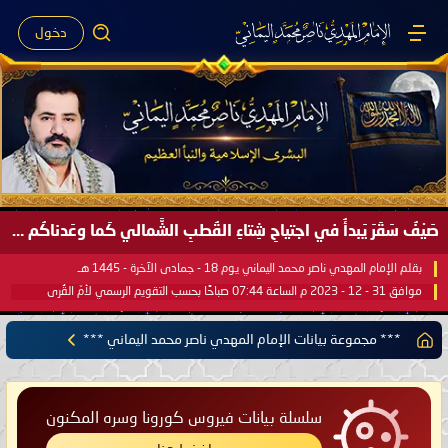
دخول
صَيْفُ سَقَرَ يَبدأُ في اجتياحِ شِتاءِ القُطبِ الشَّمالي كَما وعَدناكُم بالحقِّ لعَامِكم هذا (1445 هـ) ..
بقلم الإمام المهدي ناصر محمد اليماني يوم 18 - جمادى الآخرة - 1445 هـ
موافق 31 - 12 - 2023 م الساعة 07:44 صباحًا بحسب التقويم الرسمي لأمّ القُرى
*** مجموعة بيانات الإمام المهدي ناصر محمد اليماني ***
سلسلة بيانات فيروس كورونا وسره المكنون