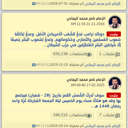
الإمام ناصر محمد اليماني
آخر مشاركة: 31-07-2026,
10:23 AM
الإمام ناصر محمد اليماني
‏ 21-11-2016 11:59 AM
مثبت
دونالد ترامب عَدوٌّ للشَّعْب الأمريكيّ الأصْل، وعدوٌّ لِكَافَّة
شعوب المُسلِمين والنَّصارَى وحُكوماتهم، وعَدوٌّ لِشعوب البَشَر جَميعًا
إلَّا شَياطين البَشَر المُتَطَرِّفين في حِزْب الشَّيطان ..
تعليقات: 1
المشاهدات: 656,238
الإمام ناصر محمد اليماني
آخر مشاركة: 15-12-2025,
05:31 AM
الإمام ناصر محمد اليماني
‏ 17-02-2025 09:40 AM
مثبت
سوف تُدرِكُ الشَّمسُ القَمرَ بتاريخ: (28 - شعبان) فيجتمع
بها وقد هو هلالًا مساء يوم الخميس ليلة الجمعة المُباركة غُرَّة واحد
رمضان 1446 هـ ..
تعليقات: 7
المشاهدات: 346,516
الإمام ناصر محمد اليماني
آخر مشاركة: 14-03-2025,
11:20 AM