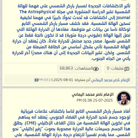
تأثير الاكتشافات الجديدة لمسبار باركر الشمسي على فهمنا للهالة
الشمسية ​تشير الدراسة المنشورة في مجلة The Astrophysical
Journal إلى اكتشافات قد تُحدث تحولًا كبيرًا في فهمنا لكيفية
تسخين الهالة الشمسية. فقد كشف مسبار باركر الشمسي التابع
لوكالة ناسا عن بيانات غير متوقعة، مفادها أن الحرارة الهائلة التي
تصل إليها الهالة (مليوني درجة مئوية) قد لا تكون ناتجة فقط عن
الشمس نفسها. ​مصدر جديد محتمل للحرارة ​عادةً، كان يُعتقد أن حرارة
الهالة الشمسية تأتي بشكل أساسي من الطاقة المنبعثة من
الشمس. ولكن، تشير البيانات الجديدة إلى أن هناك مصدرًا آخر للحرارة
يأتي من اتجاه الجنوب.
تعليقات: 0
المشاهدات: 68,863
الإمام ناصر محمد اليماني
آخر مشاركة: 01-08-2025,
03:19 PM
الإمام ناصر محمد اليماني
‏ 25-07-2025 01:06 PM
أفاد مسبار باركر الشمسي التابع لناسا باكتشاف علامات فيزيائية
لوجود جسم شديد الحرارة في الفضاء الجنوبي، يُعتقد أنه يساهم
في تكوين الهالة الشمسية من خلال القذف الإكليلي (CME). يطلق
هذا الجسم جسيمات عالية الحرارة مصحوبة بصوت "زفير إكليلي" نحو
الشمس، مما يقدم تفسيراً لارتفاع درجة حرارة الهالة الشمسية. على