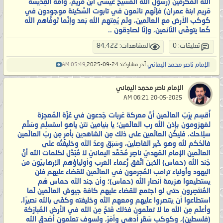
الله المُكرمين (رسول الله المَسيح عيسى ابن مريم، وأُمّه القِدِّيسَة
مَريم ابنة عمران) فإنَّهم نائمون في تابوت السَّكينة موجودون في
كَوكب الأرض مع العالَمين، ولَم يُمِتهم الله بَعد وإنَّما تَوفَّاهم الله
كَما يتوفَّى النَّائمين، وإنَّا لصادِقون ..
تعليقات: 0
المشاهدات: 84,422
الإمام ناصر محمد اليماني
آخر مشاركة: 24-09-2025,
05:49 AM
الإمام ناصر محمد اليماني
‏ 20-05-2025 06:21 AM
أُقسِم بِرَبّ العالَمين أنَّ معركة عَربات جَدعون في غَزَّة المُعجِزة
لمَهزومون بإذن الله رب العالَمين؛ يا بنيامين نتن ياهو استسلِم وسَلِّم
سلِاحك، فَليكُن العالَمين على ذلك مِن الشاهدين بأمرٍ مِن ربّ العالَمين
فالحُكم لله وهو خَير الفاصِلين، وسَبَق وعدُ الله وخليفتُه على
العالَمين الإمام المَهديّ ناصِر مُحَمَّد اليمانيّ لا مُبَدِّل لكلمات الله أنَّ
جُند الله (حماس) الذين اتَّفق زُعماء العَرب وأولياؤهم الإرهابيِّون مِن
اليهود وأولياء ترامب المُجرِمون في العالَمين للقضاء عليهم فَلن
يستطيعوا هزيمة أنصار الله (حماس)؛ وأن جند الله حماس هُم
المُنتَصِرون حتى لو اجتمع للقضاء عليهم كافة جيوش العالَمين لَما
استطاعوا أن ينتصروا عليهم ومعهم الله وخليفته وكفَى بالله نصيرًا،
وأعلَم مِن الله ما لا تعلَمون فذلك فَتحٌ مِن الله في الأرض المُبارَكة
(فلسطين)، وكوكب سَقَر أدهى وأمَرّ، ولسوف تعلمون أصَدقَ الله