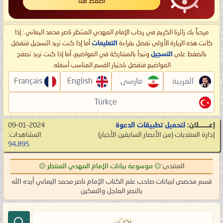
اضغط هنا
مرحباً بك زائرنا الكريم في رحاب الإمام المهدي المنتظر ناصر محمد اليماني : إذا
كانت هذه الزيارة الأولى تفضل بقراءة
التعليمات
أما إذا كنت تريد التسجيل فتفضل
بالضغط على
التسجيل
وتبدأ بالمشاركة في المواضيع، أما إذا كنت تريد تصفح
المواضيع فتفضل باختيار القسم المناسب أسفله.
العربية
فارسی
English
Français
Türkçe
إعـــــــلان:
لتحميل تطبيقات الدعوة
09-01-2024
إدارة المنتديات
‏(من الأنصار السابقين الأخيار)
المشاهدات:
94,895
المنتدى:
۞ موسوعة بيانات الإمام المهدي المنتظر ۞
قسم مخصص لبيانات صاحب علم الكتاب الإمام ناصر محمد اليماني أيده الله
بالنصر العاجل والتمكين