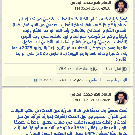
الإمام ناصر محمد اليماني
‏ 31-03-2026 05:54 PM
وَهجُ حَرارةِ صَيفِ سَقَر تَقضِمُ جَليد القُطبِ الجَنوبيّ مِن بَعدِ إعلان
اجتياح وَهَجِ حَرِّ صَيفِ سَقَر لمناخ القُطبِ الجنوبيّ مِن قَبل، فَتَمَّ اختيارُ
التَّحدي الصَّارخ المكانيّ والزَّمانيّ بأمر الله الواحد القَهَّار بالبدء
باجتياح وَهج حَرِّ كوكب سقر لمناخ أبرد منطقة على وَجه الأرض
(القُطبِ الجنوبيّ) وفي عزِّ صَقيعِ شِتاء ليلهِ القُطبيّ لبدء دخول
مناورة وَهج حَرِّ كوكب العذاب سَقَر بتاريخ: (عشرة يوليو 2023)، وما
يلي كاميرا وكالة ناسا بتاريخ اليوم: (31 مارس 2026) على الرابط
التَّالي:
تعليقات: 0
المشاهدات: 78,457
الإمام ناصر محمد اليماني
آخر مشاركة: 31-03-2026,
05:54 PM
الإمام ناصر محمد اليماني
‏ 20-03-2026 10:21 AM
لَست صَحفيًّا ولا مُذيعًا في قَنَاة إخباريَّة حين الحَدَث؛ بل نكتب البيانات
الحَقّ للقُرآن العَظيم مِن قَبل الحَدَث (نَشَرات إخباريَّة قُرآنيَّة من قَبل
الحَدَث)، ولذلك تجدونني أصمُت في ميقات تحقيق الأحداث تصديقًا
لقول الله تعالى: {وَقُلِ الْحَمْدُ لِلَّهِ سَيُرِيكُمْ آيَاتِهِ فَتَعْرِفُونَهَا ۚ وَمَا رَبُّكَ
بِغَافِلٍ عَمَّا تَعْمَلُونَ ‎﴿٩٣﴾‏} صدق الله العظيم [سورة النمل] ..