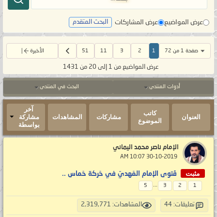
عرض المواضيع
عرض المشاركات
البحث المتقدم
صفحة 1 من 72
1
2
3
11
51
الأخيرة
عرض المواضيع من 1 إلى 20 من 1431
أدوات المنتدى
البحث في المنتدى
آخر
كاتب
العنوان
مشاركات
المشاهدات
مشاركة
الموضوع
بواسطة
الإمام ناصر محمد اليماني
‏ 30-10-2019 10:07 AM
مثبت
فَتوى الإمام المَهديّ في حَركة حَماس ..
...
5
3
2
1
تعليقات: 44
المشاهدات: 2,319,771