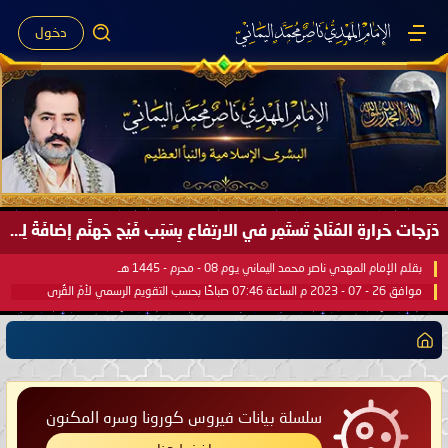
دخول
دَرَجات حَرارةِ المُنَاخ تَستَمِر في الارتِفاع بِسَبَب فَيْح جَهنَّم إضافَةً لِحرارةِ الشَّمس في مُحكَم القُرآن العَظيم ..
بقلم الإمام المهدي ناصر محمد اليماني يوم 08 - محرم - 1445 هـ
موافق 26 - 07 - 2023 م الساعة 07:46 صباحًا بحسب التقويم الرسمي لأمّ القُرى
سلسلة بيانات فيروس كورونا وسره المكنون