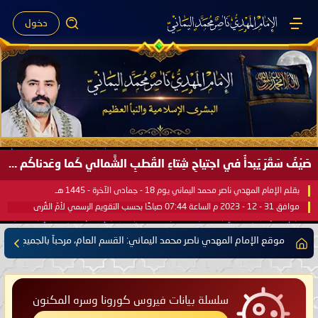
دخول
صَيْفُ سَقَرَ يَبدأُ في اجتياحِ شِتاءِ القُطبِ الشَّمالي كَما وعَدناكُم بالحقِّ لعَامِكم هذا (1445 هـ) ..
بقلم الإمام المهدي ناصر محمد اليماني يوم 18 - جمادى الآخرة - 1445 هـ
موافق 31 - 12 - 2023 م الساعة 07:44 صباحًا بحسب التقويم الرسمي لأمّ القُرى
موقع الإمام المهدي ناصر محمد اليماني: القسم العام، مرحباً بالجميع
سلسلة بيانات فيروس كورونا وسره المكنون