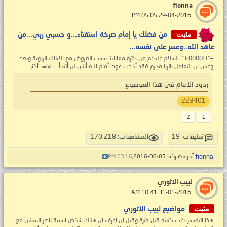
fionna
‏ 29-04-2016 05:05 PM
مثبت
من فضلك يا إمام صرخة استفتاء...و حسبي ربي...من
عاهد الله..وعسر على نفسه...
="#0000ff"] السلام عليكم من كثرة معاناتنا بسبب القروض مع الابناك الربوية.وبعد
وعيي ان التعامل بالربا محرم فقد أخذت عهدا أمام الله أنني لن ألتجأ...
شاهد أكثر
ردود الإمام في هذا الموضوع
223401
2
1
تعليقات: 19
المشاهدات: 170,218
fionna
آخر مشاركة: 05-06-2016,
03:16 PM
لبيب الاثوري
‏ 31-01-2016 10:41 AM
مثبت
مواضيع لبيب الاثوري
هذا التفسير كنت كتبته قبل فترة وقبل ان اعرف ان هناك شخص اسمة ناصر اليماني مع