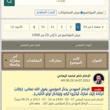
عرض المواضيع
عرض المشاركات
البحث المتقدم
صفحة 1 من 54
1
2
3
11
51
الأخيرة
عرض المواضيع من 1 إلى 20 من 1068
أدوات المنتدى
البحث في المنتدى
آخر
كاتب
العنوان
مشاركات
المشاهدات
مشاركة
الموضوع
بواسطة
الإمام ناصر محمد اليماني
‏ 14-07-2013 06:29 AM
مثبت
الإمامُ المهديّ يذكِّر المؤمنين بقول الله تعالى: {كِتَابٌ
أَنزَلْنَاهُ إِلَيْكَ مُبَارَكٌ لِّيَدَّبَّرُوا آيَاتِهِ وَلِيَتَذَكَّرَ أُولُو الْأَلْبَابِ}..
الإمام ناصر محمد اليماني 07 - 09 - 1434 هـ 14 - 07 - 2013 مـ 06:29 صباحاً
ــــــــــــــــــــ الإمامُ المهديّ يذكِّر المؤمنين بقول الله...
شاهد أكثر