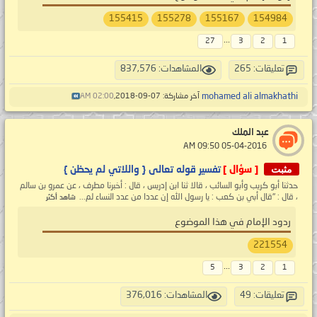
155415
155278
155167
154984
...
27
3
2
1
تعليقات: 265
المشاهدات: 837,576
mohamed ali almakhathi
آخر مشاركة: 07-09-2018,
02:00 AM
عبد الملك
‏ 05-04-2016 09:50 AM
مثبت
[ سؤال ]
تفسير قوله تعالى { واللاتي لم يحظن }
حدثنا أبو كريب وأبو السائب ، قالا ثنا ابن إدريس ، قال : أخبرنا مطرف ، عن عمرو بن سالم
، قال : "قال أبي بن كعب : يا رسول الله إن عددا من عدد النساء لم...
شاهد أكثر
ردود الإمام في هذا الموضوع
221554
...
5
3
2
1
تعليقات: 49
المشاهدات: 376,016