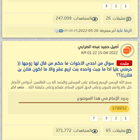
3
2
1
تعليقات: 26
المشاهدات: 247,099
الرضا غاية
آخر مشاركة: 20-05-2022,
08:49 AM
أصيل حميد عبده الصرابي
‏ 15-04-2022 01:22 AM
مثبت
سوال من احدى الاخوات ما حكم من قال لها زوجها ((
حرمتي عليا اذا ما جبت واحده بنت اربع عشر والا ما اكون فلان بن
فلان))؟؟
بسم الله الرحمن الرحيم وسلام على المرسلين والحمد لله رب العالمين: أخواني الأنصار
كل عام وانتم طيبون وعلى الحق ثابتون السلام عليكم وعلى خليفته الله...
شاهد أكثر
ردود الإمام في هذا الموضوع
378892
...
7
3
2
1
تعليقات: 65
المشاهدات: 371,772