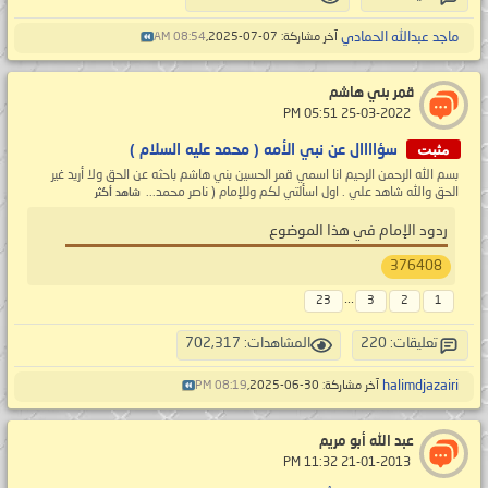
ماجد عبدالله الحمادي
آخر مشاركة: 07-07-2025,
08:54 AM
قمر بني هاشم
‏ 25-03-2022 05:51 PM
مثبت
سؤاااال عن نبي الأمه ( محمد عليه السلام )
بسم الله الرحمن الرحيم انا اسمي قمر الحسين بني هاشم باحثه عن الحق ولا أريد غير
الحق والله شاهد علي . اول اسألتي لكم وللإمام ( ناصر محمد...
شاهد أكثر
ردود الإمام في هذا الموضوع
376408
...
23
3
2
1
تعليقات: 220
المشاهدات: 702,317
halimdjazairi
آخر مشاركة: 30-06-2025,
08:19 PM
عبد الله أبو مريم
‏ 21-01-2013 11:32 PM