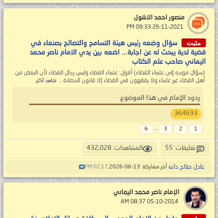
منصور احمد الاشول
‏ 26-11-2021 09:33 PM
مثبت
سؤال وضعه رئيس هيئة التسامح والتصالح بصنعاء في
قضية لدية يبحث له عن اجابة... اضعه بين يدي الامام ناصر محمد
اليماني صاحب علم الكتاب
(سؤال موجه إلى علماء القضاء) أقول: علماء القضاء وليس رجال القضاء لأن البعض من
أهل القضاء غير علماء ولا يفقهون في القضاء إلا قانون الحصانة...
شاهد أكثر
ردود الإمام في هذا الموضوع
364693
...
6
3
2
1
تعليقات: 55
المشاهدات: 432,028
عادل صالح دانه
آخر مشاركة: 13-06-2026,
02:17 PM
الإمام ناصر محمد اليماني
‏ 05-10-2014 08:37 AM