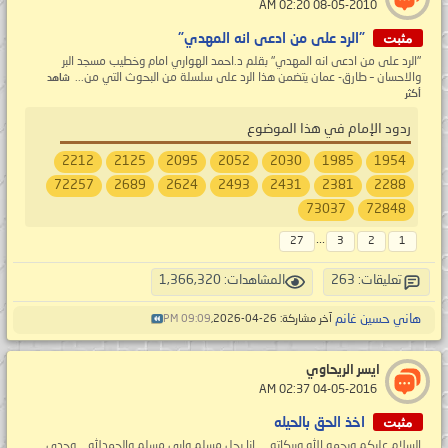
‏ 08-05-2010 02:20 AM
مثبت
"الرد على من ادعى انه المهدي"
"الرد على من ادعى انه المهدي" بقلم د.احمد الهواري امام وخطيب مسجد البر
والاحسان – طارق- عمان يتضمن هذا الرد على سلسلة من البحوث التي من...
شاهد
أكثر
ردود الإمام في هذا الموضوع
2212
2125
2095
2052
2030
1985
1954
72257
2689
2624
2493
2431
2381
2288
73037
72848
...
27
3
2
1
تعليقات: 263
المشاهدات: 1,366,320
هاني حسين غانم
آخر مشاركة: 26-04-2026,
09:09 PM
ايسر الريحاوي
‏ 04-05-2016 02:37 AM
مثبت
اخذ الحق بالحيله
السلام عليكم ورحمه الله وبركاته ... انا رجل مسلم وابي مسلم والحمدلله .. وجدي