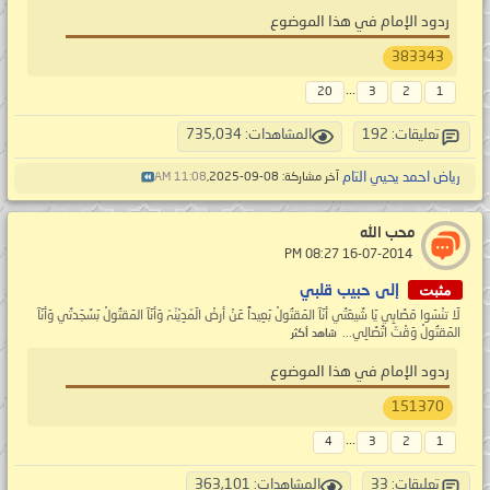
ردود الإمام في هذا الموضوع
383343
...
20
3
2
1
تعليقات: 192
المشاهدات: 735,034
رياض احمد يحيي التام
آخر مشاركة: 08-09-2025,
11:08 AM
محب الله
‏ 16-07-2014 08:27 PM
مثبت
إلى حبيب قلبي
لَا تنْسَوا مَصٌابِي يَا شٌيعَتٌي أنَآ المَقتُولْ بَعِيداً عَنْ أرضْ الَمّدِيْنّہّ وَأنَآ المَقتُولْ بَسٌجَدتٌي وَأنَآ
المَقتُولْ وَقْتّ اتٌصٌالِي...
شاهد أكثر
ردود الإمام في هذا الموضوع
151370
...
4
3
2
1
تعليقات: 33
المشاهدات: 363,101