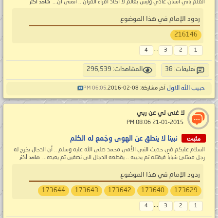
العلم باني انسان عادي وليس بعالم لا اكاد اقراء القران .. اتمنى ان...
شاهد أكثر
ردود الإمام في هذا الموضوع
216146
...
4
3
2
1
تعليقات: 38
المشاهدات: 296,539
حبيب الله الاول
آخر مشاركة: 08-02-2016,
06:05 PM
لا غنى لي عن ربي
‏ 21-01-2015 08:06 PM
مثبت
نبينا لا ينطق عن الهوى وجُمع له الكلم
السلام عليكم في حديث النبي الأمي محمد صلى الله عليه وسلم .. أن الدجال يخرج له
رجل ممتلئ شباباً فيقتله ثم يحييه .. يقطعه الدجال الى نصفين ثم يعيده...
شاهد أكثر
ردود الإمام في هذا الموضوع
173644
173643
173642
173640
173629
...
4
3
2
1