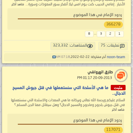
الأخيار . إمامي الحبيب كنت يوم امس ليلا أتفكر بسور المعوذات وسورة...
شاهد أكثر
ردود الإمام في هذا الموضوع
366278
...
8
3
2
1
تعليقات: 75
المشاهدات: 323,332
noon-team
آخر مشاركة: 22-02-2022,
07:18 AM
طارق الهرواشي
‏ 20-09-2013 01:17 PM
مثبت
ما هي الأسلحة التي سنستعملها في قتل جيوش المسيح
الدجال..
السلام عليكم ورحمة الله تعالى وبركاته ما هي المعدات والاسلحة التي سنستعملها
في قتل جيوش ياجوج وماجوج والمسيح الدجال؟ وهل سيقاتل معنا الجن المسلم ؟
شاهد أكثر
ردود الإمام في هذا الموضوع
117071