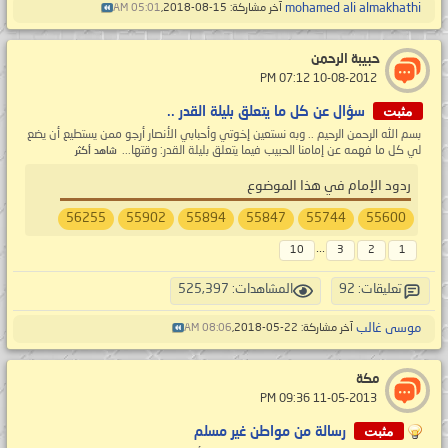
mohamed ali almakhathi
آخر مشاركة: 15-08-2018,
05:01 AM
حبيبة الرحمن
‏ 10-08-2012 07:12 PM
مثبت
سؤال عن كل ما يتعلق بليلة القدر ..
بسم الله الرحمن الرحيم .. وبه نستعين إخوتي وأحبابي الأنصار أرجو ممن يستطيع أن يضع
لي كل ما فهمه عن إمامنا الحبيب فيما يتعلق بليلة القدر: وقتها...
شاهد أكثر
ردود الإمام في هذا الموضوع
56255
55902
55894
55847
55744
55600
...
10
3
2
1
تعليقات: 92
المشاهدات: 525,397
موسى غالب
آخر مشاركة: 22-05-2018,
08:06 AM
مكة
‏ 11-05-2013 09:36 PM
مثبت
رسالة من مواطن غير مسلم