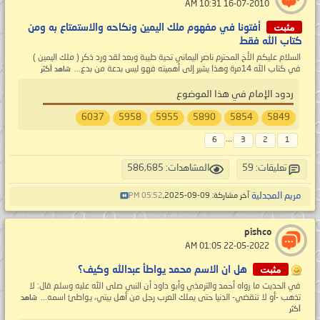
‏ 16-07-2010 10:31 AM
مثبت
أفتونا في مفهوم ملك اليمين ونكاحه والاستمتاع به ومن
كتاب الله فقط
السلام عليكم الأخ المحترم ناصر اليماني تحية طيبة وبعد لقد ورد ذكر ( ملك اليمين )
في كتاب الله 14مرة وهذا يشير إلى أهميته فهو ليس بدعة من بدع...
شاهد أكثر
ردود الإمام في هذا الموضوع
6037
5958
5955
5890
5854
5849
...
6
3
2
1
تعليقات: 59
المشاهدات: 586,685
مريم المجدلية
آخر مشاركة: 09-09-2025,
05:52 PM
pishco
‏ 22-05-2022 01:05 AM
مثبت
هل ان الاسم محمد يواطأ عبدالله وكيف؟
في الحديث ما رواه أحمد والترمذي وأبو داود أن النبي صلى الله عليه وسلم قال: لا
تذهب -أو لا تنقضي- الدنيا حتى يملك العرب رجل من أهل بيتي، يواطئ اسمه...
شاهد
أكثر