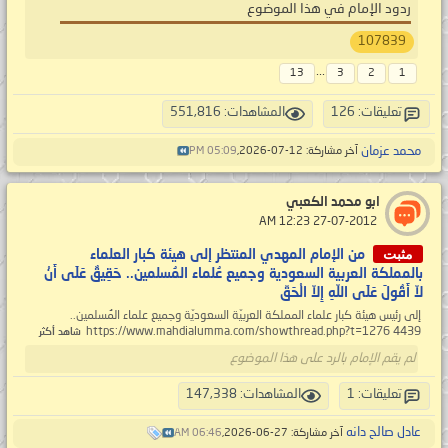
ردود الإمام في هذا الموضوع
107839
...
13
3
2
1
تعليقات: 126
المشاهدات: 551,816
محمد عزمان
آخر مشاركة: 12-07-2026,
05:09 PM
ابو محمد الكعبي
‏ 27-07-2012 12:23 AM
مثبت
من الإمام المهدي المنتظر إلى هيئة كبار العلماء
بالمملكة العربية السعودية وجميع عُلماء المُسلمين.. حَقِيقٌ عَلَى أَنْ
لاّ أَقُولَ عَلَى اللّهِ إِلاّ الْحَقّ
إلى رئيس هيئة كبار علماء المملكة العربيّة السعوديّة وجميع علماء المُسلمين..
https://www.mahdialumma.com/showthread.php?t=1276 4439
شاهد أكثر
لم يقم الإمام بالرد على هذا الموضوع
تعليقات: 1
المشاهدات: 147,338
عادل صالح دانه
آخر مشاركة: 27-06-2026,
06:46 AM