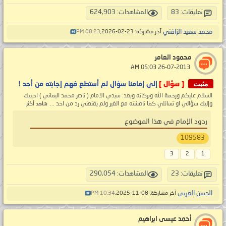
تعليقات: 83
المشاهدات: 624,903
محمد سعيد الزافني
آخر مشاركة: 23-02-2026,
08:23 PM
محمود العامر
‏ 26-07-2013 05:03 AM
مثبت
[ سؤال ]
إلى إمامنا سؤال لم أستطع فهم إجابته من أحد !
السلام عليكم ورحمة الله وبركاته وبعد: سيدي الامام ( ناصر محمد اليماني ) احييك
وإليك سؤالي او تسائلي كما ناقشته مع الغير ولم يقنعني رد من احد ...
شاهد أكثر
ردود الإمام في هذا الموضوع
109583
3
2
1
تعليقات: 23
المشاهدات: 290,054
الحسن العربي
آخر مشاركة: 08-11-2025,
10:34 PM
أحمد عيسى ابراهيم