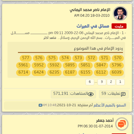
الإمام ناصر محمد اليماني
‏ 18-03-2010 04:20 AM
مثبت
مسائل في الميراث
- 1 - الإمام ناصر محمد اليماني 06-22-2009 09:11 pm ـــــــــــــــــــ مســــــــــائـل
في الميـــــراث.. بسم الله الرحمن الرحيم، وسلامٌ...
شاهد أكثر
ردود الإمام في هذا الموضوع
577
576
575
574
573
572
571
570
5961
5952
5932
5895
5851
5847
5796
6714
6424
6235
6187
6155
6112
6039
...
6
3
2
1
تعليقات: 59
المشاهدات: 571,191
السمو بالنعيم الأعظم
آخر مشاركة: 21-10-2021,
10:48 AM
أحمد جعفر
‏ 01-07-2014 06:30 PM