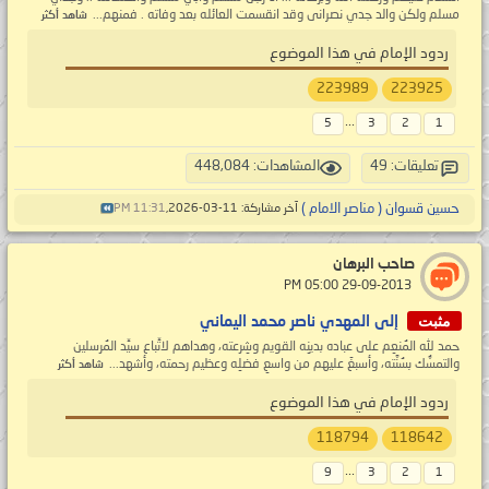
مسلم ولكن والد جدي نصرانى وقد انقسمت العائله بعد وفاته . فمنهم...
شاهد أكثر
ردود الإمام في هذا الموضوع
223989
223925
...
5
3
2
1
تعليقات: 49
المشاهدات: 448,084
حسين قسوان ( مناصر الامام )
آخر مشاركة: 11-03-2026,
11:31 PM
صاحب البرهان
‏ 29-09-2013 05:00 PM
مثبت
إلى المهدي ناصر محمد اليماني
حمد لله المُنعِم على عباده بدينِه القويم وشِرعته، وهداهم لاتِّباع سيِّد المُرسلين
والتمسُّك بسُنَّته، وأسبغَ عليهم من واسعِ فضلِه وعظيم رحمته، وأشهد...
شاهد أكثر
ردود الإمام في هذا الموضوع
118794
118642
...
9
3
2
1