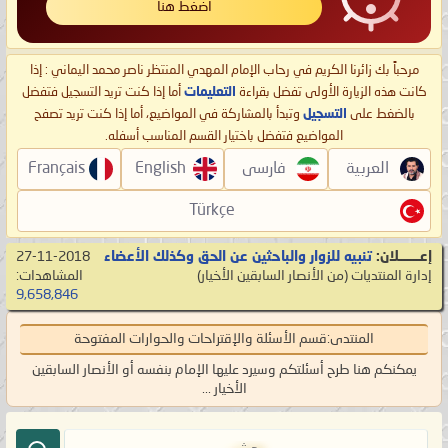
اضغط هنا
مرحباً بك زائرنا الكريم في رحاب الإمام المهدي المنتظر ناصر محمد اليماني : إذا
كانت هذه الزيارة الأولى تفضل بقراءة
التعليمات
أما إذا كنت تريد التسجيل فتفضل
بالضغط على
التسجيل
وتبدأ بالمشاركة في المواضيع، أما إذا كنت تريد تصفح
المواضيع فتفضل باختيار القسم المناسب أسفله.
العربية
فارسی
English
Français
Türkçe
إعـــــــلان:
تنبيه للزوار والباحثين عن الحق وكذلك الأعضاء
27-11-2018
إدارة المنتديات
‏(من الأنصار السابقين الأخيار)
المشاهدات:
9,658,846
المنتدى:
قسم الأسئلة والإقتراحات والحوارات المفتوحة
يمكنكم هنا طرح أسئلتكم وسيرد عليها الإمام بنفسه أو الأنصار السابقين
الأخيار ...