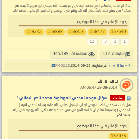
ماذا لو مات إمامكم ناصر محمد اليماني ولم يبعث الله عيسى ابن مريم لتأييده في
حياته؟ هل يُعتبر ذلك دليلاً على أنه قد وقع في الوهم، وأنه ليس الإمام...
شاهد أكثر
ردود الإمام في هذا الموضوع
159222
158889
158813
158477
157640
...
12
3
2
1
تعليقات: 112
المشاهدات: 445,189
فاطمة الزهراء
آخر مشاركة: 28-09-2014,
02:15 PM
لا اله الا الله .
‏ 29-08-2014 05:47 AM
مثبت
سؤال موجه لمدعي المهداوية محمد ناصر اليماني !
هل كنت ستدعي انك المهدي لو ان الرسول صلى الله عليه وسلم اخفى امره (
المهدي ) وجميعنا نعلم ان كلمة المهدي هي مجرد وصف لان الله يهديه في ليله .
شاهد أكثر
ردود الإمام في هذا الموضوع
157076