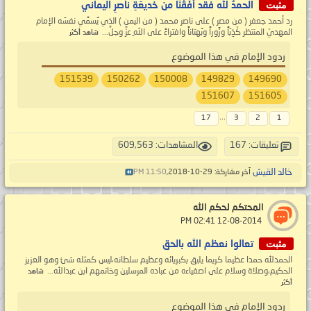
مثبت
الحمدُ لله فقد أَفَقْنَا من خديعَةِ ناصرِ اليماني
رد أحمد جعفر ( من مصر ) على ناصر محمد ( من اليمن ) الذي يُسمِّي نفسَه الإمام
المهديّ المنتظر كّذِبَاً وزًوراً وبُهتاناً وافتراءً على اللهِ عزَّ وجلَّ...
شاهد أكثر
ردود الإمام في هذا الموضوع
151539
150262
150008
149829
149690
151607
151605
...
17
3
2
1
تعليقات: 167
المشاهدات: 609,563
خالد القيش
آخر مشاركة: 29-10-2018,
11:50 PM
المحتكم لحكم الله
‏ 12-08-2014 02:41 PM
مثبت
تعالوا نعظم الله بالحق
الحمدلله حمدا عظيما كريما يليق بكبريائه وعظيم سلطانه،ليس كمثله شئ وهو العزيز
الحكيم،وصلاة وسلام على اصفياءه من عباده المرسلين وخاتمهم ابن عبدالله...
شاهد
أكثر
ردود الإمام في هذا الموضوع