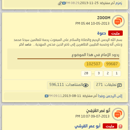
زمزم
آخر مشاركة: 25-11-2013,
08:29 PM
ZOOOM
‏ 10-05-2013 05:44 PM
مثبت
دعوة
بسم الله الرحمن الرحيم والصلاة والسلام على المبعوث رحمة للعالمين سيدنا محمد
وعلى أله وصحبه الطيبين الطاهرين إلى ناصر الدين مدعي المهدية...
شاهد أكثر
ردود الإمام في هذا الموضوع
102507
99687
...
28
3
2
1
تعليقات: 271
المشاهدات: 596,111
إلى الرحمن وفدا
آخر مشاركة: 11-08-2013,
09:11 PM
أَبُو عُمر القُرَشِيُ
‏ 09-07-2013 10:07 PM
مثبت
أبو عمر القرشي