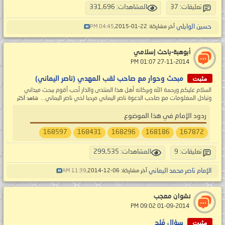
تعليقات: 37
المشاهدات: 331,696
حسين الوايلي
آخر مشاركة: 22-01-2015,
04:45 PM
أبوهبة-باحث إسلامي
‏ 27-11-2014 01:07 PM
مثبت
مبحث وحوار مع صاحب لقب المهدي (ناصر اليماني)
السلام عليكم ورحمة الله وبركاته أهل هذا المنتدى والدار أحب أقوم ببحث ميداني
وتبادل المعلومات مع صاحب الدعوة ناصر اليماني مرحبا اخي ناصر اليماني...
شاهد أكثر
ردود الإمام في هذا الموضوع
168597
168431
168296
168186
167872
تعليقات: 9
المشاهدات: 299,535
الإمام ناصر محمد اليماني
آخر مشاركة: 06-12-2014,
11:39 AM
نشوان معجب
‏ 01-09-2014 09:02 PM
مثبت
سؤال مُلح