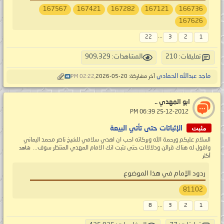
167567
167421
167282
167121
166736
167626
...
22
3
2
1
تعليقات: 210
المشاهدات: 909,329
ماجد عبدالله الحمادي
آخر مشاركة: 20-05-2026,
02:22 PM
ابو المهدي ..
‏ 25-12-2012 06:39 PM
مثبت
الإثباتات حتى تأتي البيعة
السلام عليكم ورحمة الله وبركاته احب ان اهدي سلامي للشيخ ناصر محمد اليماني
واقول له هناك قرائن ودلالاات حتى تثبت انك الامام المهدي المنتظر سوف...
شاهد
أكثر
ردود الإمام في هذا الموضوع
81102
...
8
3
2
1