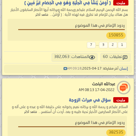
مثبت
{ أَوَمَنْ يُنَشَّأُ فِي الْحِلْيَةِ وَهُوَ فِي الْخِصَامِ غَيْرُ مُبِينٍ }
بسم الله الرحمن الرحيم السلام عليكم ورحمة الله وبركاته أيها الأنصار السابقون الأخيار
هل هناك بيان للإمام قد تطرق فيه لهذه الأية : ( أَوَمَنْ...
شاهد أكثر
ردود الإمام في هذا الموضوع
150855
...
7
3
2
1
تعليقات: 60
المشاهدات: 382,063
إنسان
آخر مشاركة: 17-04-2025,
09:18 AM
عبدالله الباحث
‏ 17-04-2022 08:13 AM
مثبت
سؤال في ميراث الزوجة
السلام عليكم و رحمة الله و بركاته نعيم رضوانه على خليفة الله و عبده و على آله و
على الأنصار المكرمين الأخيار تحية طيبه و بعد، أردت أن أستفسر...
شاهد أكثر
ردود الإمام في هذا الموضوع
382535