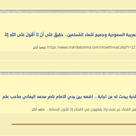
لسعودية وجميع عُلماء المُسلمين.. حَقِيقٌ عَلَى أَنْ لاّ أَقُولَ عَلَى اللّهِ إِلاّ
شاهد أكثر
ية يبحث له عن اجابة... اضعه بين يدي الامام ناصر محمد اليماني صاحب علم
ل القضاء غير علماء ولا يفقهون في القضاء إلا قانون الحصانة...
شاهد أكثر