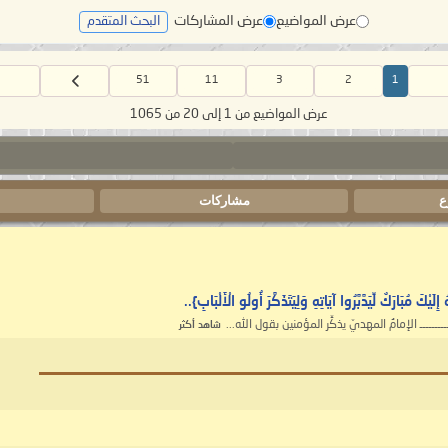
عرض المواضيع
عرض المشاركات
البحث المتقدم
51
11
3
2
1
عرض المواضيع من 1 إلى 20 من 1065
ع
مشاركات
ا
كٌ لِّيَدَّبَّرُوا آيَاتِهِ وَلِيَتَذَكَّرَ أُولُو الْأَلْبَابِ}..
شاهد أكثر