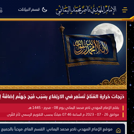
قسم البيانات
صَيْفُ سَقَرَ يَبدأُ في اجتياحِ شِتاءِ القُطبِ الشَّمالي كَما وعَدناكُم بالحقِّ 
بقلم الإمام المهدي ناصر محمد اليماني يوم 18 - جمادى الآخرة - 1445 هـ
موافق 31 - 12 - 2023 م الساعة 07:44 صباحًا بحسب التقويم الرسمي لأمّ القُرى
موقع الإمام المهدي ناصر محمد اليماني: القسم العام، مرحباً بالجميع