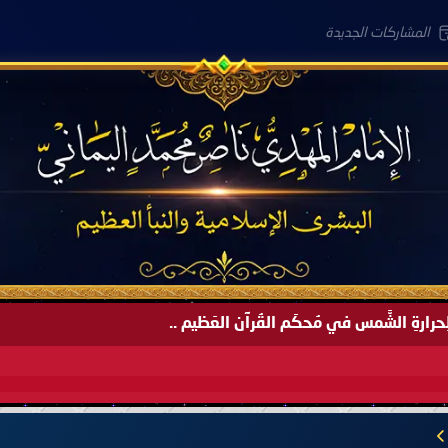
المشاركات الجديدة
لعَامِكم هذا (1445 هـ) ..