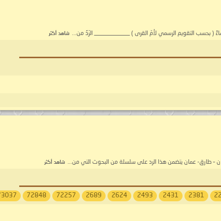
شاهد أكثر
ن – طارق- عمان يتضمن هذا الرد على سلسلة من البحوث التي من...
شاهد أكثر
73037
72848
72257
2689
2624
2493
2431
2381
2