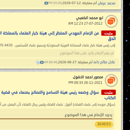
محمد عزمان
آخر مشاركة: 12-07-2026,
05:09 PM
ابو محمد الكعبي
‏ 27-07-2012 12:23 AM
مثبت
من الإمام المهدي المنتظر إلى هيئة كبار العلماء بالمملكة العربية ا
الْحَقّ
إلى رئيس هيئة كبار علماء المملكة العربيّة السعوديّة وجميع علماء المُسلمين.. https://www.mahdialumma.com/showthread.php?t=1276 4439
لم يقم الإمام بالرد على هذا الموضوع
عادل صالح دانه
آخر مشاركة: 27-06-2026,
06:46 AM
منصور احمد الاشول
‏ 26-11-2021 09:33 PM
مثبت
سؤال وضعه رئيس هيئة التسامح والتصالح بصنعاء في قضية لد
الكتاب
(سؤال موجه إلى علماء القضاء) أقول: علماء القضاء وليس رجال القضاء لأن البعض من أه
ردود الإمام في هذا الموضوع
364693