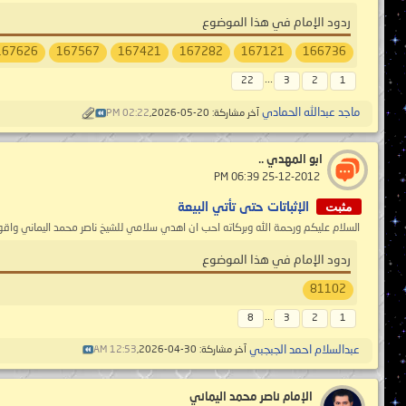
ردود الإمام في هذا الموضوع
167626
167567
167421
167282
167121
166736
...
22
3
2
1
ماجد عبدالله الحمادي
آخر مشاركة: 20-05-2026,
02:22 PM
ابو المهدي ..
‏ 25-12-2012 06:39 PM
مثبت
الإثباتات حتى تأتي البيعة
السلام عليكم ورحمة الله وبركاته احب ان اهدي سلامي للشيخ ناصر محمد اليماني واقو
ردود الإمام في هذا الموضوع
81102
...
8
3
2
1
عبدالسلام احمد الجبجبي
آخر مشاركة: 30-04-2026,
12:53 AM
الإمام ناصر محمد اليماني