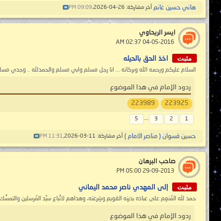
هاني حسين غانم
آخر مشاركة: 26-04-2026,
09:09 PM
ايسر الريحاوي
‏ 04-05-2016 02:37 AM
مثبت
اخذ الحق بالحيله
السلام عليكم ورحمه الله وبركاته ... انا رجل مسلم وابي مسلم والحمدلله .. وجدي مس
ردود الإمام في هذا الموضوع
223989
223925
...
5
3
2
1
حسين قسوان ( مناصر الامام )
آخر مشاركة: 11-03-2026,
11:31 PM
صاحب البرهان
‏ 29-09-2013 05:00 PM
مثبت
إلى المهدي ناصر محمد اليماني
حمد لله المُنعِم على عباده بدينِه القويم وشِرعته، وهداهم لاتِّباع سيِّد المُرسلين والتمسُ
ردود الإمام في هذا الموضوع