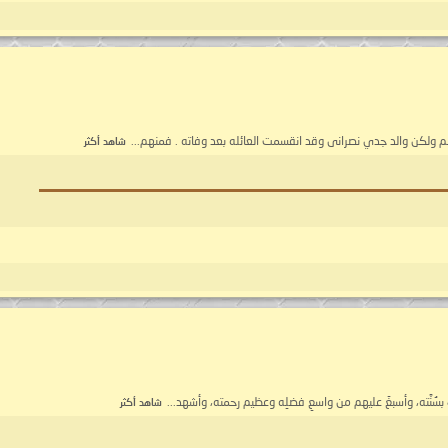
لم ولكن والد جدي نصرانى وقد انقسمت العائله بعد وفاته . فمنهم...
شاهد أكثر
ّك بسُنَّته، وأسبغَ عليهم من واسعِ فضلِه وعظيم رحمته، وأشهد...
شاهد أكثر