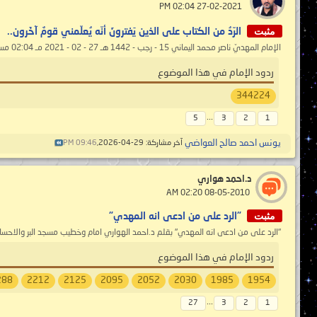
‏ 27-02-2021 02:04 PM
مثبت
الرّدُ من الكتاب على الذين يَفترونَ أنّه يُعلّمني قومٌ آخَرون..
الإمام المهديّ ناصر محمد اليماني 15 - رجب - 1442 هـ 27 - 02 - 2021 مـ 02:04 مساءً ( بحسب التقويم الرسمي لأمّ القرى ) ____________ الرّدُ من...
ردود الإمام في هذا الموضوع
344224
...
5
3
2
1
يونس احمد صالح العواضي
آخر مشاركة: 29-04-2026,
09:46 PM
د.احمد هواري
‏ 08-05-2010 02:20 AM
مثبت
"الرد على من ادعى انه المهدي"
"الرد على من ادعى انه المهدي" بقلم د.احمد الهواري امام وخطيب مسجد البر والاحسا
ردود الإمام في هذا الموضوع
288
2212
2125
2095
2052
2030
1985
1954
...
27
3
2
1