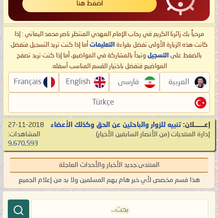
اضغط هنا
مرحباً بك زائرنا الكريم في رحاب الإمام المهدي المنتظر ناصر محمد اليماني : إذا
كانت هذه الزيارة الأولى تفضل بقراءة
التعليمات
أما إذا كنت تريد التسجيل فتفضل
بالضغط على
التسجيل
وتبدأ بالمشاركة في المواضيع، أما إذا كنت تريد تصفح
المواضيع فتفضل باختيار القسم المناسب أسفله.
العربية
فارسی
English
Français
Türkçe
إعـــــــلان:
تنبيه للزوار والباحثين عن الحق وكذلك الأعضاء
27-11-2018
إدارة المنتديات
‏(من الأنصار السابقين الأخيار)
المشاهدات:
9,670,593
المنتدى:
جديد الأخبار والأحداث العاجلة
هذا قسم مخصص لأي خبر هام يهم المسلمين ولا بد من إعلام الجميع