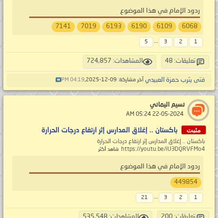
ردود الإمام في هذا الموضوع
7141
7019
6193
6190
6109
6068
...
5
3
2
1
تعليقات: 48
المشاهدات: 724,857
فتى يثرب حمزة العبيدي
آخر مشاركة: 09-12-2025,
04:19 PM
نسيم اليماني
‏ 22-05-2024 05:24 AM
مثبت
باكستان .. إغلاق المدارس إثر ارتفاع درجات الحرارة
باكستان .. إغلاق المدارس إثر ارتفاع درجات الحرارة
https://youtu.be/iU3DQRVFMo4
شاهد أكثر
ردود الإمام في هذا الموضوع
449854
...
21
3
2
1
تعليقات: 200
المشاهدات: 535,548