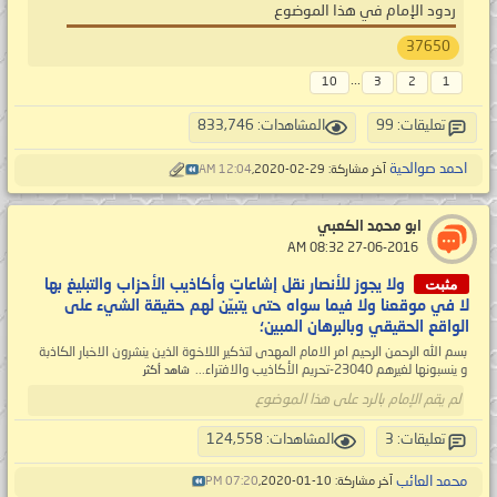
ردود الإمام في هذا الموضوع
37650
...
10
3
2
1
تعليقات: 99
المشاهدات: 833,746
احمد صوالحية
آخر مشاركة: 29-02-2020,
12:04 AM
ابو محمد الكعبي
‏ 27-06-2016 08:32 AM
مثبت
ولا يجوز للأنصار نقل إشاعاتٍ وأكاذيب الأحزاب والتبليغ بها
لا في موقعنا ولا فيما سواه حتى يتبيّن لهم حقيقة الشيء على
الواقع الحقيقي وبالبرهان المبين؛
بسم الله الرحمن الرحیم امر الامام المهدی لتذکیر اللاخوة الذین ینشرون الاخبار الکاذبة
و ینسبونها لغیرهم 23040-تحريم الأكاذيب والافتراء...
شاهد أكثر
لم يقم الإمام بالرد على هذا الموضوع
تعليقات: 3
المشاهدات: 124,558
محمد العائب
آخر مشاركة: 10-01-2020,
07:20 PM