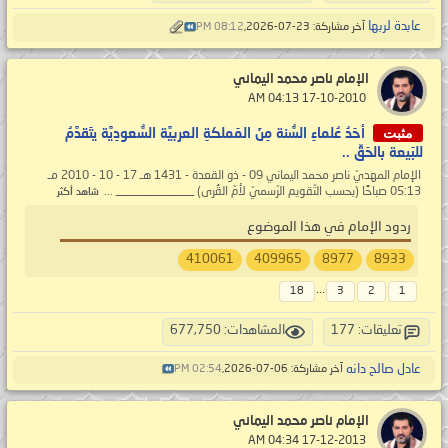
عابدة لربها
آخر مشاركة: 23-07-2026,
08:12 PM
الإمام ناصر محمد اليماني
‏ 17-10-2010 04:13 AM
مثبت
أحَدُ عُلماءِ السُّنة مِنَ المَملكةِ العربيَّة السُّعودِيَّة يتَقدَّمُ
للبَيعة بالحَقِّ ..
الإمام المهديّ ناصر محمد اليماني 09 - ذو القعدة - 1431 هـ 17 - 10 - 2010 مـ
05:13 صباحًا (بحسب التّقويم الرّسميّ لأمّ القُرى) _____________ ...
شاهد أكثر
ردود الإمام في هذا الموضوع
410061
409965
8977
8933
...
18
3
2
1
تعليقات: 177
المشاهدات: 677,750
عادل صالح دانه
آخر مشاركة: 06-07-2026,
02:54 PM
الإمام ناصر محمد اليماني
‏ 17-12-2013 04:34 AM