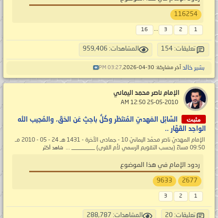
116254
...
16
3
2
1
تعليقات: 154
المشاهدات: 959,406
بشير خالد
آخر مشاركة: 30-04-2026,
03:27 PM
الإمام ناصر محمد اليماني
‏ 25-05-2010 12:50 AM
مثبت
السَّائِل المَهديّ المُنتَظَر وكُلُّ باحِثٍ عَن الحَقّ، والمُجيب الله
الواحِد القَهَّار ..
الإمام المهديّ ناصر محمّد اليمانيّ 10 - جمادى الآخرة - 1431 هـ 24 - 05 - 2010 مـ
09:50 مساءً (بحسب التقويم الرسمي لأم القرى) ________ ...
شاهد أكثر
ردود الإمام في هذا الموضوع
9633
2677
3
2
1
تعليقات: 20
المشاهدات: 288,787