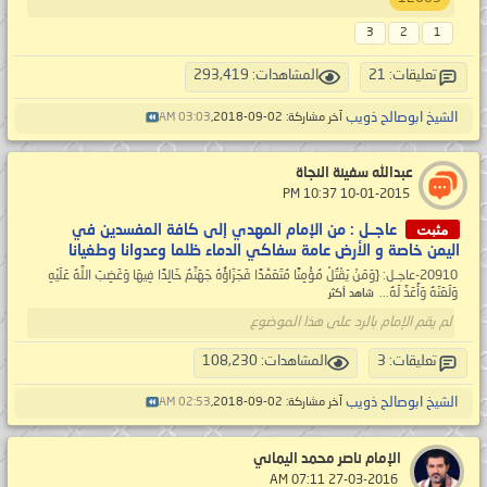
3
2
1
تعليقات: 21
المشاهدات: 293,419
الشيخ ابوصالح ذويب
آخر مشاركة: 02-09-2018,
03:03 AM
عبدالله سفينة النجاة
‏ 10-01-2015 10:37 PM
مثبت
عاجــل : من الإمام المهدي إلى كافة المفسدين في
اليمن خاصة و الأرض عامة سفاكي الدماء ظلما وعدوانا وطغيانا
20910-عاجـل: {وَمَنْ يَقْتُلْ مُؤْمِنًا مُتَعَمِّدًا فَجَزَاؤُهُ جَهَنَّمُ خَالِدًا فِيهَا وَغَضِبَ اللَّهُ عَلَيْهِ
وَلَعَنَهُ وَأَعَدَّ لَهُ...
شاهد أكثر
لم يقم الإمام بالرد على هذا الموضوع
تعليقات: 3
المشاهدات: 108,230
الشيخ ابوصالح ذويب
آخر مشاركة: 02-09-2018,
02:53 AM
الإمام ناصر محمد اليماني
‏ 27-03-2016 07:11 AM