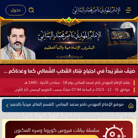
دخول
صَيْفُ سَقَرَ يَبدأُ في اجتياحِ شِتاءِ القُطبِ الشَّمالي كَما وعَدناكُم بالحقِّ لعَامِكم هذا (1445 هـ) ..
بقلم الإمام المهدي ناصر محمد اليماني يوم 18 - جمادى الآخرة - 1445 هـ
موافق 31 - 12 - 2023 م الساعة 07:44 صباحًا بحسب التقويم الرسمي لأمّ القُرى
موقع الإمام المهدي ناصر محمد اليماني: القسم العام، مرحباً بالجميع
سلسلة بيانات فيروس كورونا وسره المكنون