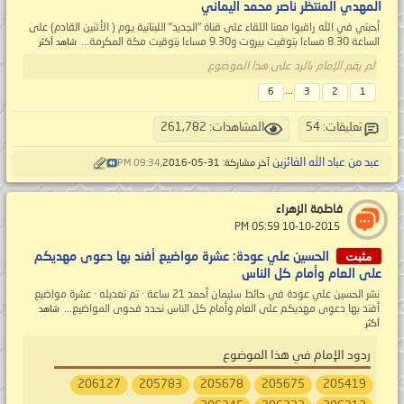
المهدي المنتظر ناصر محمد اليماني
أحبتي في الله راقبوا معنا اللقاء على قناة "الجديد" اللبنانية يوم ( الأثنين القادم) على
الساعة 8.30 مساءا بتوقيت بيروت و9.30 مساءا بتوقيت مكة المكرمة...
شاهد أكثر
لم يقم الإمام بالرد على هذا الموضوع
...
6
3
2
1
تعليقات: 54
المشاهدات: 261,782
عبد من عباد الله الفائزين
آخر مشاركة: 31-05-2016,
09:34 PM
فاطمة الزهراء
‏ 10-10-2015 05:59 PM
مثبت
الحسين علي عودة: عشرة مواضيع أفند بها دعوى مهديكم
على العام وأمام كل الناس
نشر الحسين علي عودة في حائط ‏سليمان أحمد 21 ساعة · تم تعديله · عشرة مواضيع
أفند بها دعوى مهديكم على العام وأمام كل الناس نحدد فحوى المواضيع...
شاهد
أكثر
ردود الإمام في هذا الموضوع
206127
205783
205678
205675
205419