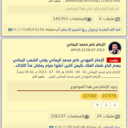
yemennow.net/show1131603.html ...
شاهد أكثر
لم يقم الإمام بالرد على هذا الموضوع
تعليقات: 6
المشاهدات: 142,053
أمة الله العابدة لرضوان ربها النعيم الاعظم
آخر مشاركة: 01-11-2013,
11:39 AM
الإمام ناصر محمد اليماني
‏ 09-07-2013 05:23 AM
مثبت
الإمام المهدي ناصر محمد اليماني يفتي الشعب اليماني
بعدم اتّباع علماء الفلك باليمن الذين أعلنوا صيام رمضان غداً الثلاثاء..
الإمام ناصر محمد اليماني 02 - 09 - 1434 هـ 09 - 07 - 2013 مـ 05:41 صباحاً
ــــــــــــــــــــــ الإمام المهديّ ناصر محمد اليماني يُفتي...
شاهد أكثر
ردود الإمام في هذا الموضوع
107082
107078
3
2
1
تعليقات: 24
المشاهدات: 228,237
عمار العراقي
آخر مشاركة: 09-07-2013,
06:25 PM