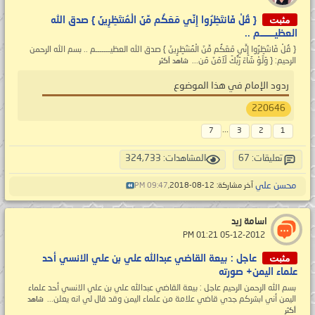
مثبت
{ قُلْ فَانتَظِرُوا إِنِّي مَعَكُم مِّنَ الْمُنتَظِرِينَ } صدق الله
العظيـــــــم ..
{ قُلْ فَانتَظِرُوا إِنِّي مَعَكُم مِّنَ الْمُنتَظِرِينَ } صدق الله العظيـــــــم .. بسم الله الرحمن
الرحيم: { وَلَوْ شَاءَ رَبُّكَ لَآمَنَ مَن...
شاهد أكثر
ردود الإمام في هذا الموضوع
220646
...
7
3
2
1
تعليقات: 67
المشاهدات: 324,733
محسن علي
آخر مشاركة: 12-08-2018,
09:47 PM
اسامة زيد
‏ 05-12-2012 01:21 PM
مثبت
عاجل : بيعة القاضي عبدالله علي بن علي الانسي أحد
علماء اليمن+ صورته
بسم الله الرحمن الرحيم عاجل : بيعة القاضي عبدالله علي بن علي الانسي أحد علماء
اليمن أني ابشركم جدي قاضي علامة من علماء اليمن وقد قال لي انه يعلن...
شاهد
أكثر