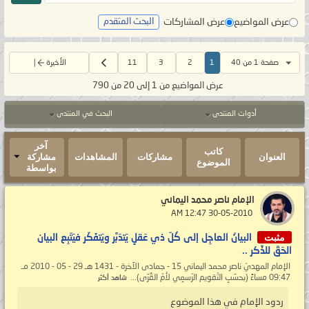
عرض المواضيع
عرض المشاركات
البحث المتقدم
صفحة 1 من 40
1
2
3
11
الأخيرة
عرض المواضيع من 1 إلى 20 من 790
أدوات المنتدى
البحث في المنتدى
آخر
كاتب
العنوان
مشاركات
المشاهدات
مشاركة
الموضوع
بواسطة
الإمام ناصر محمد اليماني
‏ 30-05-2010 12:47 AM
مثبت
البيانُ العاجِل إلى كُلّ ذي عَقلٍ يَتدَبَّر ويَتفَكّر فيَتّبِع البيان
الحَقّ للذِّكر ..
الإمام المهديّ ناصر محمد اليماني 15 - جمادى الآخرة - 1431 هـ 29 - 05 - 2010 مـ
09:47 مساءً (بحسَبِ التّقويم الرّسمِي لأمّ القُرَى)...
شاهد أكثر
ردود الإمام في هذا الموضوع