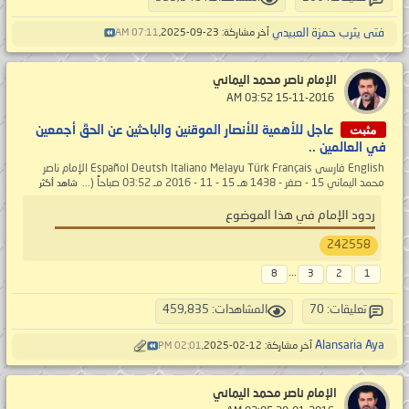
فتى يثرب حمزة العبيدي
آخر مشاركة: 23-09-2025,
07:11 AM
الإمام ناصر محمد اليماني
‏ 15-11-2016 03:52 AM
مثبت
عاجل للأهمية للأنصار الموقنين والباحثين عن الحقّ أجمعين
في العالمين ..
English فارسی Español Deutsh Italiano Melayu Türk Français الإمام ناصر
محمد اليماني 15 - صفر - 1438 هـ 15 - 11 - 2016 مـ 03:52 صباحاً (...
شاهد أكثر
ردود الإمام في هذا الموضوع
242558
...
8
3
2
1
تعليقات: 70
المشاهدات: 459,835
Alansaria Aya
آخر مشاركة: 12-02-2025,
02:01 PM
الإمام ناصر محمد اليماني