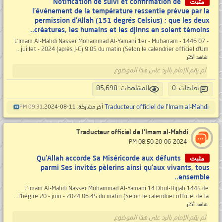
مثبت
Notification de suivi et confirmation de
l'événement de la température ressentie prévue par la
permission d'Allah (151 degrés Celsius) ; que les deux
créatures, les humains et les djinns en soient témoins..
L’Imam Al-Mahdi Nasser Mohammad Al-Yamani 1er - Muharram - 1446 07 -
juillet - 2024 (après J-C) 9:05 du matin (Selon le calendrier officiel d'Um...
شاهد أكثر
لم يقم الإمام بالرد على هذا الموضوع
تعليقات: 0
المشاهدات: 85,698
Traducteur officiel de l'Imam al-Mahdi
آخر مشاركة: 11-08-2024,
09:31 PM
Traducteur officiel de l'Imam al-Mahdi
‏ 20-06-2024 08:50 PM
مثبت
Qu'Allah accorde Sa Miséricorde aux défunts
parmi Ses invités pèlerins ainsi qu'aux vivants, tous
ensemble..
L'imam Al-Mahdi Nasser Muhammad Al-Yamani 14 Dhul-Hijjah 1445 de
l'hégire 20 - juin - 2024 06:45 du matin (Selon le calendrier officiel de la...
شاهد أكثر
لم يقم الإمام بالرد على هذا الموضوع