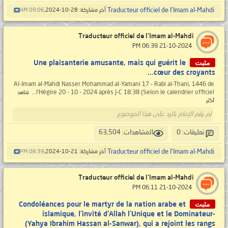
Traducteur officiel de l'Imam al-Mahdi
آخر مشاركة: 28-10-2024,
09:06 AM
Traducteur officiel de l'Imam al-Mahdi
‏ 21-10-2024 06:39 PM
مثبت
Une plaisanterie amusante, mais qui guérit le
cœur des croyants...
Al-Imam al-Mahdi Nasser Mohammad al-Yamani 17 - Rabi al-Thani, 1446 de
l'Hégire 20 - 10 - 2024 après J-C 18:38 (Selon le calendrier officiel...
شاهد
أكثر
لم يقم الإمام بالرد على هذا الموضوع
تعليقات: 0
المشاهدات: 63,504
Traducteur officiel de l'Imam al-Mahdi
آخر مشاركة: 21-10-2024,
06:39 PM
Traducteur officiel de l'Imam al-Mahdi
‏ 21-10-2024 06:11 PM
مثبت
Condoléances pour le martyr de la nation arabe et
islamique, l’invité d’Allah l’Unique et le Dominateur-
(Yahya Ibrahim Hassan al-Sanwar), qui a rejoint les rangs