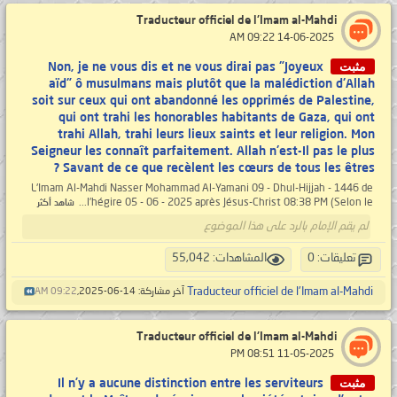
Traducteur officiel de l'Imam al-Mahdi
‏ 14-06-2025 09:22 AM
مثبت
Non, je ne vous dis et ne vous dirai pas "Joyeux
aïd" ô musulmans mais plutôt que la malédiction d'Allah
soit sur ceux qui ont abandonné les opprimés de Palestine,
qui ont trahi les honorables habitants de Gaza, qui ont
trahi Allah, trahi leurs lieux saints et leur religion. Mon
Seigneur les connaît parfaitement. Allah n'est-Il pas le plus
Savant de ce que recèlent les cœurs de tous les êtres ?
L'Imam Al-Mahdi Nasser Mohammad Al-Yamani 09 - Dhul-Hijjah - 1446 de
l’hégire 05 - 06 - 2025 après Jésus-Christ 08:38 PM (Selon le...
شاهد أكثر
لم يقم الإمام بالرد على هذا الموضوع
تعليقات: 0
المشاهدات: 55,042
Traducteur officiel de l'Imam al-Mahdi
آخر مشاركة: 14-06-2025,
09:22 AM
Traducteur officiel de l'Imam al-Mahdi
‏ 11-05-2025 08:51 PM
مثبت
Il n’y a aucune distinction entre les serviteurs