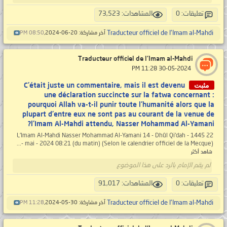
تعليقات: 0
المشاهدات: 73,523
Traducteur officiel de l'Imam al-Mahdi
آخر مشاركة: 20-06-2024,
08:50 PM
Traducteur officiel de l'Imam al-Mahdi
‏ 30-05-2024 11:28 PM
مثبت
C'était juste un commentaire, mais il est devenu
une déclaration succincte sur la fatwa concernant :
pourquoi Allah va-t-il punir toute l'humanité alors que la
plupart d'entre eux ne sont pas au courant de la venue de
l'Imam Al-Mahdi attendu, Nasser Mohammad Al-Yamani?
L'Imam Al-Mahdi Nasser Mohammad Al-Yamani 14 - Dhûl Qi'dah - 1445 22
- mai - 2024 08:21 (du matin) (Selon le calendrier officiel de la Mecque)...
شاهد أكثر
لم يقم الإمام بالرد على هذا الموضوع
تعليقات: 0
المشاهدات: 91,017
Traducteur officiel de l'Imam al-Mahdi
آخر مشاركة: 30-05-2024,
11:28 PM