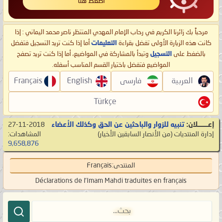
اضغط هنا
مرحباً بك زائرنا الكريم في رحاب الإمام المهدي المنتظر ناصر محمد اليماني : إذا
كانت هذه الزيارة الأولى تفضل بقراءة
التعليمات
أما إذا كنت تريد التسجيل فتفضل
بالضغط على
التسجيل
وتبدأ بالمشاركة في المواضيع، أما إذا كنت تريد تصفح
المواضيع فتفضل باختيار القسم المناسب أسفله.
العربية
فارسی
English
Français
Türkçe
إعـــــــلان:
تنبيه للزوار والباحثين عن الحق وكذلك الأعضاء
27-11-2018
إدارة المنتديات
‏(من الأنصار السابقين الأخيار)
المشاهدات:
9,658,876
المنتدى:
Français
Déclarations de l'Imam Mahdi traduites en français