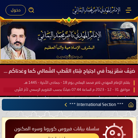
دخول
صَيْفُ سَقَرَ يَبدأُ في اجتياحِ شِتاءِ القُطبِ الشَّمالي كَما وعَدناكُم بالحقِّ لعَامِكم هذا (1445 هـ) ..
بقلم الإمام المهدي ناصر محمد اليماني يوم 18 - جمادى الآخرة - 1445 هـ
موافق 31 - 12 - 2023 م الساعة 07:44 صباحًا بحسب التقويم الرسمي لأمّ القُرى
*** International Section ***
سلسلة بيانات فيروس كورونا وسره المكنون