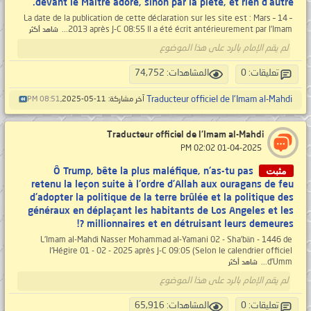
devant le Maître adoré, sinon par la piété, et rien d’autre.
La date de la publication de cette déclaration sur les site est : Mars – 14 –
2013 après J-C 08:55 Il a été écrit antérieurement par l’Imam...
شاهد أكثر
لم يقم الإمام بالرد على هذا الموضوع
تعليقات: 0
المشاهدات: 74,752
Traducteur officiel de l'Imam al-Mahdi
آخر مشاركة: 11-05-2025,
08:51 PM
Traducteur officiel de l'Imam al-Mahdi
‏ 01-04-2025 02:02 PM
مثبت
Ô Trump, bête la plus maléfique, n'as-tu pas
retenu la leçon suite à l'ordre d’Allah aux ouragans de feu
d'adopter la politique de la terre brûlée et la politique des
généraux en déplaçant les habitants de Los Angeles et les
millionnaires et en détruisant leurs demeures ?!
L’Imam al-Mahdi Nasser Mohammad al-Yamani 02 - Sha'bān - 1446 de
l'Hégire 01 - 02 - 2025 après J-C 09:05 (Selon le calendrier officiel
d'Umm...
شاهد أكثر
لم يقم الإمام بالرد على هذا الموضوع
تعليقات: 0
المشاهدات: 65,916