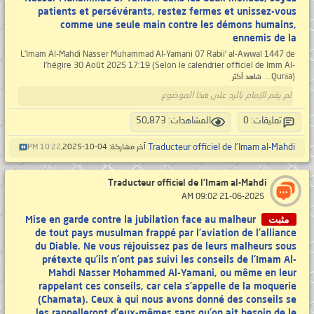
patients et persévérants, restez fermes et unissez-vous
comme une seule main contre les démons humains,
ennemis de la
L’Imam Al-Mahdi Nasser Muhammad Al-Yamani 07 Rabii' al-Awwal 1447 de
l’hégire 30 Août 2025 17:19 (Selon le calendrier officiel de Imm Al-
Qurāa)...
شاهد أكثر
لم يقم الإمام بالرد على هذا الموضوع
تعليقات: 0
المشاهدات: 50,873
Traducteur officiel de l'Imam al-Mahdi
آخر مشاركة: 04-10-2025,
10:22 PM
Traducteur officiel de l'Imam al-Mahdi
‏ 21-06-2025 09:02 AM
مثبت
Mise en garde contre la jubilation face au malheur
de tout pays musulman frappé par l’aviation de l’alliance
du Diable. Ne vous réjouissez pas de leurs malheurs sous
prétexte qu’ils n’ont pas suivi les conseils de l’Imam Al-
Mahdi Nasser Mohammed Al-Yamani, ou même en leur
rappelant ces conseils, car cela s’appelle de la moquerie
(Chamata). Ceux à qui nous avons donné des conseils se
les rappelleront d’eux-mêmes sans qu’on ait besoin de le