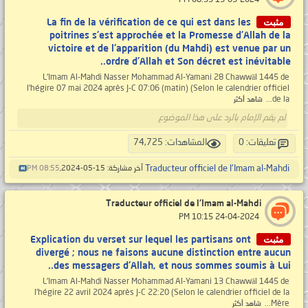
مثبت
La fin de la vérification de ce qui est dans les
poitrines s'est approchée et la Promesse d'Allah de la
victoire et de l'apparition (du Mahdi) est venue par un
ordre d'Allah et Son décret est inévitable..
L'Imam Al-Mahdi Nasser Mohammad Al-Yamani 28 Chawwāl 1445 de
l'hégire 07 mai 2024 après J-C 07:06 (matin) (Selon le calendrier officiel
de la...
شاهد أكثر
لم يقم الإمام بالرد على هذا الموضوع
تعليقات: 0
المشاهدات: 74,725
Traducteur officiel de l'Imam al-Mahdi
آخر مشاركة: 15-05-2024,
08:55 PM
Traducteur officiel de l'Imam al-Mahdi
‏ 24-04-2024 10:15 PM
مثبت
Explication du verset sur lequel les partisans ont
divergé ; nous ne faisons aucune distinction entre aucun
des messagers d'Allah, et nous sommes soumis à Lui..
L'Imam Al-Mahdi Nasser Mohammad Al-Yamani 13 Chawwāl 1445 de
l'hégire 22 avril 2024 après J-C 22:20 (Selon le calendrier officiel de la
Mère...
شاهد أكثر