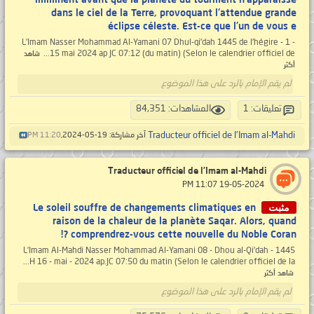
dans le ciel de la Terre, provoquant l'attendue grande
éclipse céleste. Est-ce que l'un de vous e
- 1 - L'Imam Nasser Mohammad Al-Yamani 07 Dhul-qi'dah 1445 de l'hégire
15 mai 2024 ap JC 07:12 (du matin) (Selon le calendrier officiel de...
شاهد
أكثر
لم يقم الإمام بالرد على هذا الموضوع
تعليقات: 1
المشاهدات: 84,351
Traducteur officiel de l'Imam al-Mahdi
آخر مشاركة: 19-05-2024,
11:20 PM
Traducteur officiel de l'Imam al-Mahdi
‏ 19-05-2024 11:07 PM
مثبت
Le soleil souffre de changements climatiques en
raison de la chaleur de la planète Saqar. Alors, quand
comprendrez-vous cette nouvelle du Noble Coran ?!
L'Imam Al-Mahdi Nasser Mohammad Al-Yamani 08 - Dhou al-Qi'dah - 1445
H 16 - mai - 2024 ap.JC 07:50 du matin (Selon le calendrier officiel de la...
شاهد أكثر
لم يقم الإمام بالرد على هذا الموضوع