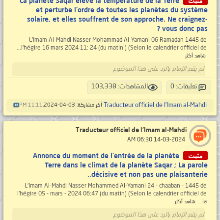
مثبت
La planète Saqar élève la température de la Terre
et perturbe l'ordre de toutes les planètes du système
solaire, et elles souffrent de son approche. Ne craignez-
vous donc pas ?
L'Imam Al-Mahdi Nasser Mohammad Al-Yamani 06 Ramadan 1445 de
l'hégire 16 mars 2024 11: 24 (du matin ) (Selon le calendrier officiel de...
شاهد أكثر
لم يقم الإمام بالرد على هذا الموضوع
تعليقات: 0
المشاهدات: 103,338
Traducteur officiel de l'Imam al-Mahdi
آخر مشاركة: 03-04-2024,
11:11 PM
Traducteur officiel de l'Imam al-Mahdi
‏ 14-03-2024 06:30 AM
مثبت
Annonce du moment de l'entrée de la planète
Terre dans le climat de la planète Saqar ; La parole
décisive et non pas une plaisanterie..
L'Imam Al-Mahdi Nasser Mohammed Al-Yamani 24 - chaaban - 1445 de
l'hégire 05 - mars - 2024 06:47 (du matin) (Selon le calendrier officiel de
la...
شاهد أكثر
لم يقم الإمام بالرد على هذا الموضوع