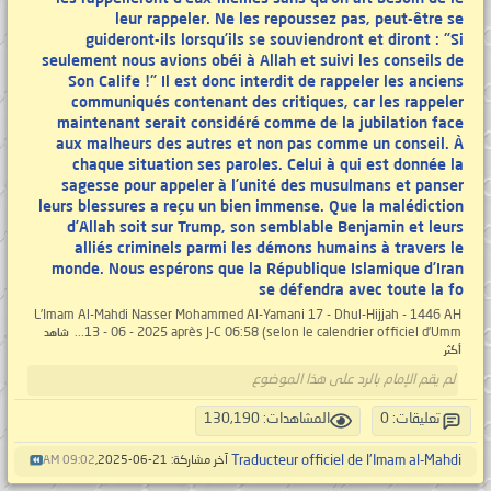
leur rappeler. Ne les repoussez pas, peut-être se
guideront-ils lorsqu’ils se souviendront et diront : "Si
seulement nous avions obéi à Allah et suivi les conseils de
Son Calife !" Il est donc interdit de rappeler les anciens
communiqués contenant des critiques, car les rappeler
maintenant serait considéré comme de la jubilation face
aux malheurs des autres et non pas comme un conseil. À
chaque situation ses paroles. Celui à qui est donnée la
sagesse pour appeler à l’unité des musulmans et panser
leurs blessures a reçu un bien immense. Que la malédiction
d’Allah soit sur Trump, son semblable Benjamin et leurs
alliés criminels parmi les démons humains à travers le
monde. Nous espérons que la République Islamique d’Iran
se défendra avec toute la fo
L’Imam Al-Mahdi Nasser Mohammed Al-Yamani 17 - Dhul-Hijjah - 1446 AH
13 - 06 - 2025 après J-C 06:58 (selon le calendrier officiel d’Umm...
شاهد
أكثر
لم يقم الإمام بالرد على هذا الموضوع
تعليقات: 0
المشاهدات: 130,190
Traducteur officiel de l'Imam al-Mahdi
آخر مشاركة: 21-06-2025,
09:02 AM