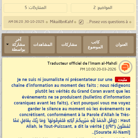
المواضيع: 2
المشاركات: 5
MikailIbnKahf
Posez vos questions à...
30-10-2025, 06:20 AM
آخر
كاتب
العنوان
مشاركات
المشاهدات
مشاركة
الموضوع
بواسطة
Traducteur officiel de l'Imam al-Mahdi
‏ 20-03-2026 10:00 PM
مثبت
Je ne suis ni journaliste ni présentateur sur une
chaîne d'information au moment des faits ; nous rédigeons
plutôt les vérités du Grand Coran avant que les
événements ne se produisent (bulletins d'information
coraniques avant les faits), c'est pourquoi vous me voyez
garder le silence au moment où les événements se
concrétisent, conformément à la Parole d'Allah le Très-
Haut : {وَقُلِ الْحَمْدُ لِلَّهِ سَيُرِيكُمْ آيَاتِهِ فَتَعْرِفُونَهَا ۚ وَمَا رَبُّكَ بِغَافِلٍ عَمَّا
تَعْمَلُونَ ‎﴿٩٣﴾‏} ] Allah, le Tout-Puissant, a dit la vérité
[Sourate Al-Naml]..