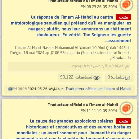
Traducteur officiel de l'Imam al-Mahdi
‏ 26-05-2024 08:23 PM
مثبت
La réponse de l'Imam Al-Mahdi au centre
météorologique saoudien qui prétend qu'il va manipuler les
nuages ; plutôt, nous leur annonçons un châtiment
douloureux. En vérité, Ton Seigneur les guette
assurément...
L'Imam Al-Mahdi Nasser Mohammad Al-Yamani 10 Dhul Qi'dah 1445 de
l'hégire 18 mai 2024 ap. JC 06:58 du matin (Selon le calendrier officiel de
la...
شاهد أكثر
لم يقم الإمام بالرد على هذا الموضوع
تعليقات: 0
المشاهدات: 90,122
Traducteur officiel de l'Imam al-Mahdi
آخر مشاركة: 26-05-2024,
08:23 PM
Traducteur officiel de l'Imam al-Mahdi
‏ 19-05-2024 11:11 PM
مثبت
La cause des grandes explosions solaires
historiques et consécutives et des aurores boréales
mondiales ; un avertissement pour l'humanité du danger
imminent avant que la planète du tourment n'apparaisse