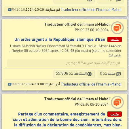
Traducteur officiel de l'Imam al-Mahdi
آخر مشاركة: 19-10-2024,
10:10 PM
Traducteur officiel de l'Imam al-Mahdi
‏ 08-10-2024 09:37 PM
مثبت
Un ordre urgent à la République islamique d’Iran
L’Imam Al-Mahdi Nasser Mohammad Al-Yamani 03 Rabi Al-Ākhar 1446 de
l’hégire 06 octobre 2024 après J-C 08: 48 (du matin) (selon le calendrier...
شاهد أكثر
لم يقم الإمام بالرد على هذا الموضوع
تعليقات: 0
المشاهدات: 59,808
Traducteur officiel de l'Imam al-Mahdi
آخر مشاركة: 08-10-2024,
09:37 PM
Traducteur officiel de l'Imam al-Mahdi
‏ 05-10-2024 09:36 PM
مثبت
Partage d’un commentaire, enregistrement de
suivi et admiration de la bonne décision ; intensifiez donc
la diffusion de la déclaration de condoléances, mes bien-