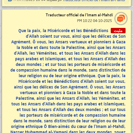
Traducteur officiel de l'Imam al-Mahdi
آخر مشاركة: 04-10-2025,
10:35 PM
Traducteur officiel de l'Imam al-Mahdi
‏ 04-10-2025 10:22 PM
مثبت
Que la paix, la Miséricorde et les Bénédictions
d’Allah soient sur vous, ainsi que les délices de Son
Agrément. Ô vous, les Ansars vertueux et pionniers à Gaza
la Noble et dans toute la Palestine, ainsi que les Ansars
d’Allah, les Yéménites, et tous les Ansars d’Allah dans les
pays arabes et islamiques, et tous les Ansars d’Allah des
deux mondes ; et sur tous les porteurs de miséricorde et
de compassion humaine dans le monde, sans distinction de
leur religion ou de leur origine ethnique. Que la paix, la
Miséricorde et les Bénédictions d’Allah soient sur vous,
ainsi que les délices de Son Agrément. Ô vous, les Ansars
vertueux et pionniers à Gaza la Noble et dans toute la
Palestine, ainsi que les Ansars d’Allah, les Yéménites, et
tous les Ansars d’Allah dans les pays arabes et islamiques,
et tous les Ansars d’Allah des deux mondes ; et sur tous
les porteurs de miséricorde et de compassion humaine
dans le monde, sans distinction de leur religion ou de leur
origine ethnique Ô Bien-aimés du cœur de l’Imam al-Mahdi,
Nasser Muhammad al-Yamani dans les deux mondes, soyez