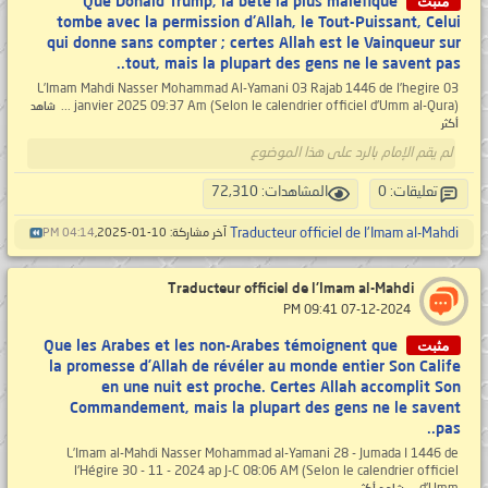
مثبت
Que Donald Trump, la bête la plus maléfique
tombe avec la permission d'Allah, le Tout-Puissant, Celui
qui donne sans compter ; certes Allah est le Vainqueur sur
tout, mais la plupart des gens ne le savent pas..
L’Imam Mahdi Nasser Mohammad Al-Yamani 03 Rajab 1446 de l’hegire 03
janvier 2025 09:37 Am (Selon le calendrier officiel d'Umm al-Qura) ...
شاهد
أكثر
لم يقم الإمام بالرد على هذا الموضوع
تعليقات: 0
المشاهدات: 72,310
Traducteur officiel de l'Imam al-Mahdi
آخر مشاركة: 10-01-2025,
04:14 PM
Traducteur officiel de l'Imam al-Mahdi
‏ 07-12-2024 09:41 PM
مثبت
Que les Arabes et les non-Arabes témoignent que
la promesse d’Allah de révéler au monde entier Son Calife
en une nuit est proche. Certes Allah accomplit Son
Commandement, mais la plupart des gens ne le savent
pas..
L’Imam al-Mahdi Nasser Mohammad al-Yamani 28 - Jumada I 1446 de
l'Hégire 30 - 11 - 2024 ap J-C 08:06 AM (Selon le calendrier officiel