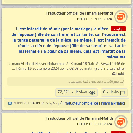
Traducteur officiel de l'Imam al-Mahdi
‏ 19-09-2024 09:17 PM
مثبت
Il est interdit de réunir (par le mariage) la nièce
de l'épouse (fille de son frère) et sa tante, car l'épouse est
la tante paternelle de la nièce. De même, il est interdit de
réunir la nièce de l'épouse (fille de sa sœur) et sa tante
maternelle (la sœur de sa mère). Cela est interdit de la
même ma
L'Imam Al-Mahdi Nasser Mohammad Al-Yamani 16 Rabi' Al-Awwal 1446 de
l’hégire 19 septembre 2024 ap J-C 02:03 du matin (Selon le calendrier...
شاهد أكثر
لم يقم الإمام بالرد على هذا الموضوع
تعليقات: 0
المشاهدات: 72,321
Traducteur officiel de l'Imam al-Mahdi
آخر مشاركة: 19-09-2024,
09:17 PM
Traducteur officiel de l'Imam al-Mahdi
‏ 11-08-2024 09:31 PM