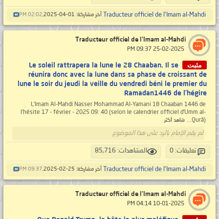
Traducteur officiel de l'Imam al-Mahdi
آخر مشاركة: 01-04-2025,
02:02 PM
Traducteur officiel de l'Imam al-Mahdi
‏ 25-02-2025 09:37 PM
مثبت
Le soleil rattrapera la lune le 28 Chaaban. Il se
réunira donc avec la lune dans sa phase de croissant de
lune le soir du jeudi la veille du vendredi béni le premier du
Ramadan1446 de l’hégire
L’Imam Al-Mahdi Nasser Mohammad Al-Yamani 18 Chaaban 1446 de
l’hésite 17 - février - 2025 09: 40 (selon le calendrier officiel d'Umm al-
Qurâ)...
شاهد أكثر
لم يقم الإمام بالرد على هذا الموضوع
تعليقات: 0
المشاهدات: 85,716
Traducteur officiel de l'Imam al-Mahdi
آخر مشاركة: 25-02-2025,
09:37 PM
Traducteur officiel de l'Imam al-Mahdi
‏ 10-01-2025 04:14 PM