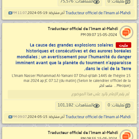
تعليقات: 0
المشاهدات: 75,576
Traducteur officiel de l'Imam al-Mahdi
آخر مشاركة: 19-05-2024,
11:07 PM
Traducteur officiel de l'Imam al-Mahdi
‏ 15-05-2024 09:07 PM
مثبت
La cause des grandes explosions solaires
historiques et consécutives et des aurores boréales
mondiales ; un avertissement pour l'humanité du danger
imminent avant que la planète du tourment n'apparaisse
dans le ciel de la Terre,
L'Imam Nasser Mohammad Al-Yamani 07 Dhul-qi'dah 1445 de l'hégire 15
mai 2024 ap JC 07:12 (du matin) (Selon le calendrier officiel de la
Mecque)...
شاهد أكثر
لم يقم الإمام بالرد على هذا الموضوع
تعليقات: 0
المشاهدات: 101,182
Traducteur officiel de l'Imam al-Mahdi
آخر مشاركة: 15-05-2024,
09:07 PM
Traducteur officiel de l'Imam al-Mahdi
‏ 15-05-2024 08:55 PM