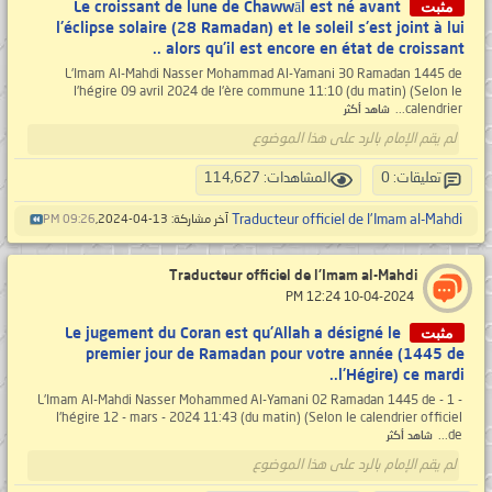
مثبت
Le croissant de lune de Chawwāl est né avant
l'éclipse solaire (28 Ramadan) et le soleil s'est joint à lui
alors qu'il est encore en état de croissant ..
L'Imam Al-Mahdi Nasser Mohammad Al-Yamani 30 Ramadan 1445 de
l'hégire 09 avril 2024 de l'ère commune 11:10 (du matin) (Selon le
calendrier...
شاهد أكثر
لم يقم الإمام بالرد على هذا الموضوع
تعليقات: 0
المشاهدات: 114,627
Traducteur officiel de l'Imam al-Mahdi
آخر مشاركة: 13-04-2024,
09:26 PM
Traducteur officiel de l'Imam al-Mahdi
‏ 10-04-2024 12:24 PM
مثبت
Le jugement du Coran est qu'Allah a désigné le
premier jour de Ramadan pour votre année (1445 de
l'Hégire) ce mardi..
- 1 - L'Imam Al-Mahdi Nasser Mohammed Al-Yamani 02 Ramadan 1445 de
l'hégire 12 - mars - 2024 11:43 (du matin) (Selon le calendrier officiel
de...
شاهد أكثر
لم يقم الإمام بالرد على هذا الموضوع