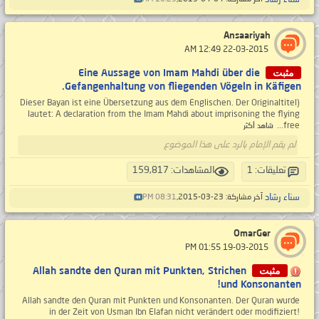
Ansaariyah
‏ 22-03-2015 12:49 AM
مثبت
Eine Aussage von Imam Mahdi über die
Gefangenhaltung von fliegenden Vögeln in Käfigen.
(Dieser Bayan ist eine Übersetzung aus dem Englischen. Der Originaltitel
lautet: A declaration from the Imam Mahdi about imprisoning the flying
free...
شاهد أكثر
لم يقم الإمام بالرد على هذا الموضوع
تعليقات: 1
المشاهدات: 159,817
سناء رشاد
آخر مشاركة: 23-03-2015,
08:31 PM
OmarGer
‏ 19-03-2015 01:55 PM
مثبت
Allah sandte den Quran mit Punkten, Strichen
und Konsonanten!
Allah sandte den Quran mit Punkten und Konsonanten. Der Quran wurde
in der Zeit von Usman Ibn Elafan nicht verändert oder modifiziert!