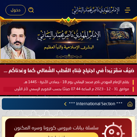
دخول
صَيْفُ سَقَرَ يَبدأُ في اجتياحِ شِتاءِ القُطبِ الشَّمالي كَما وعَدناكُم بالحقِّ لعَامِكم هذا (1445 هـ) ..
بقلم الإمام المهدي ناصر محمد اليماني يوم 18 - جمادى الآخرة - 1445 هـ
موافق 31 - 12 - 2023 م الساعة 07:44 صباحًا بحسب التقويم الرسمي لأمّ القُرى
*** International Section ***
سلسلة بيانات فيروس كورونا وسره المكنون