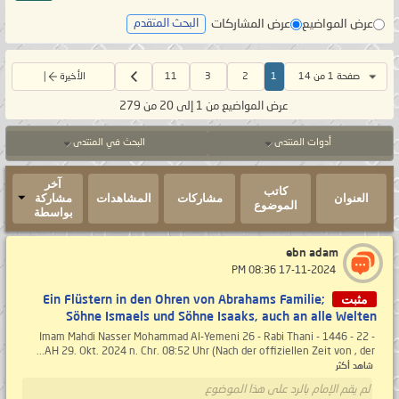
عرض المواضيع
عرض المشاركات
البحث المتقدم
صفحة 1 من 14
1
2
3
11
الأخيرة
عرض المواضيع من 1 إلى 20 من 279
أدوات المنتدى
البحث في المنتدى
آخر
كاتب
العنوان
مشاركات
المشاهدات
مشاركة
الموضوع
بواسطة
ebn adam
‏ 17-11-2024 08:36 PM
مثبت
Ein Flüstern in den Ohren von Abrahams Familie;
Söhne Ismaels und Söhne Isaaks, auch an alle Welten
- 22 - Imam Mahdi Nasser Mohammad Al-Yemeni 26 - Rabi Thani - 1446
AH 29. Okt. 2024 n. Chr. 08:52 Uhr (Nach der offiziellen Zeit von , der...
شاهد أكثر
لم يقم الإمام بالرد على هذا الموضوع