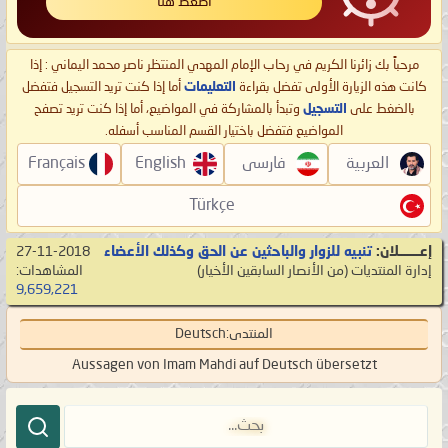
اضغط هنا
مرحباً بك زائرنا الكريم في رحاب الإمام المهدي المنتظر ناصر محمد اليماني : إذا
كانت هذه الزيارة الأولى تفضل بقراءة
التعليمات
أما إذا كنت تريد التسجيل فتفضل
بالضغط على
التسجيل
وتبدأ بالمشاركة في المواضيع، أما إذا كنت تريد تصفح
المواضيع فتفضل باختيار القسم المناسب أسفله.
العربية
فارسی
English
Français
Türkçe
إعـــــــلان:
تنبيه للزوار والباحثين عن الحق وكذلك الأعضاء
27-11-2018
إدارة المنتديات
‏(من الأنصار السابقين الأخيار)
المشاهدات:
9,659,221
المنتدى:
Deutsch
Aussagen von Imam Mahdi auf Deutsch übersetzt