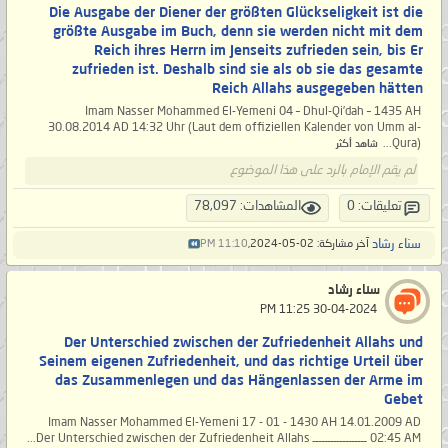
Die Ausgabe der Diener der größten Glückseligkeit ist die
größte Ausgabe im Buch, denn sie werden nicht mit dem
Reich ihres Herrn im Jenseits zufrieden sein, bis Er
zufrieden ist. Deshalb sind sie als ob sie das gesamte
Reich Allahs ausgegeben hätten
Imam Nasser Mohammed El-Yemeni 04 – Dhul-Qi’dah – 1435 AH
30.08.2014 AD 14:32 Uhr (Laut dem offiziellen Kalender von Umm al-
Qura)...
شاهد أكثر
لم يقم الإمام بالرد على هذا الموضوع
تعليقات: 0
المشاهدات: 78,097
سناء رشاد
آخر مشاركة: 02-05-2024,
11:10 PM
سناء رشاد
‏ 30-04-2024 11:25 PM
Der Unterschied zwischen der Zufriedenheit Allahs und
Seinem eigenen Zufriedenheit, und das richtige Urteil über
das Zusammenlegen und das Hängenlassen der Arme im
Gebet
Imam Nasser Mohammed El-Yemeni 17 - 01 - 1430 AH 14.01.2009 AD
02:45 AM ــــــــــــــــــ Der Unterschied zwischen der Zufriedenheit Allahs...