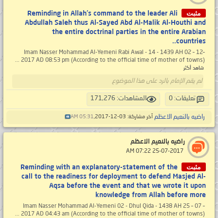
مثبت
Reminding in Allah's command to the leader Ali
Abdullah Saleh thus Al-Sayed Abd Al-Malik Al-Houthi and
the entire doctrinal parties in the entire Arabian
countries..
Imam Nasser Mohammad Al-Yemeni Rabi Awal - 14 - 1439 AH 02 – 12–
2017 AD 08:53 pm (According to the official time of mother of towns) ...
شاهد أكثر
لم يقم الإمام بالرد على هذا الموضوع
تعليقات: 0
المشاهدات: 171,276
راضيه بالنعيم الاعظم
آخر مشاركة: 03-12-2017,
05:31 AM
راضيه بالنعيم الاعظم
‏ 25-07-2017 07:22 AM
مثبت
Reminding with an explanatory-statement of the
call to the readiness for deployment to defend Masjed Al-
Aqsa before the event and that we wrote it upon
knowledge from Allah before more
Imam Nasser Mohammad Al-Yemeni 02 - Dhul Qida - 1438 AH 25 – 07 –
2017 AD 04:43 am (According to the official time of mother of towns) ...