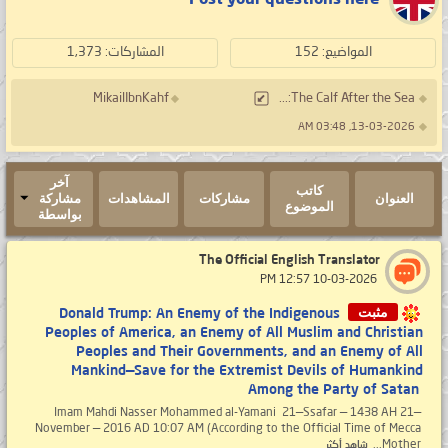
المواضيع: 152
المشاركات: 1,373
MikailIbnKahf
The Calf After the Sea:...
13-03-2026, 03:48 AM
آخر
كاتب
العنوان
مشاركات
المشاهدات
مشاركة
الموضوع
بواسطة
The Official English Translator
‏ 10-03-2026 12:57 PM
مثبت
‎Donald Trump: An Enemy of the Indigenous
Peoples of America, an Enemy of All Muslim and Christian
Peoples and Their Governments, and an Enemy of All
Mankind—Save for the Extremist Devils of Humankind
Among the Party of Satan ‎
‎Imam Mahdi Nasser Mohammed al-Yamani ‎ ‎21—Ssafar — 1438 AH ‎21—
November — 2016 AD ‎10:07 AM ‎(According to the Official Time of Mecca
Mother...
شاهد أكثر