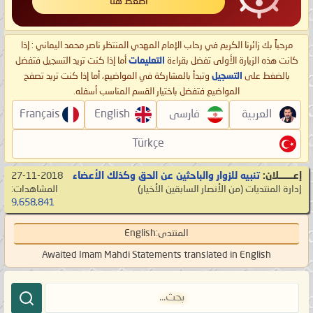
اضغط هنا
مرحباً بك زائرنا الكريم في رحاب الإمام المهدي المنتظر ناصر محمد اليماني : إذا
كانت هذه الزيارة الأولى تفضل بقراءة
التعليمات
أما إذا كنت تريد التسجيل فتفضل
بالضغط على
التسجيل
وتبدأ بالمشاركة في المواضيع، أما إذا كنت تريد تصفح
المواضيع فتفضل باختيار القسم المناسب أسفله.
العربية
فارسی
English
Français
Türkçe
إعـــــــلان:
تنبيه للزوار والباحثين عن الحق وكذلك الأعضاء
27-11-2018
إدارة المنتديات
‏(من الأنصار السابقين الأخيار)
المشاهدات:
9,658,841
المنتدى:
English
Awaited Imam Mahdi Statements translated in English