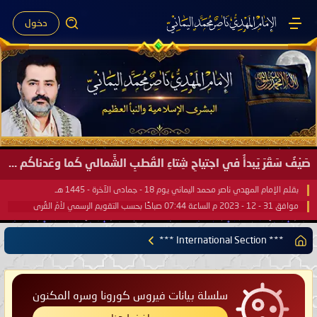
دخول
صَيْفُ سَقَرَ يَبدأُ في اجتياحِ شِتاءِ القُطبِ الشَّمالي كَما وعَدناكُم بالحقِّ لعَامِكم هذا (1445 هـ) ..
بقلم الإمام المهدي ناصر محمد اليماني يوم 18 - جمادى الآخرة - 1445 هـ
موافق 31 - 12 - 2023 م الساعة 07:44 صباحًا بحسب التقويم الرسمي لأمّ القُرى
*** International Section ***
سلسلة بيانات فيروس كورونا وسره المكنون