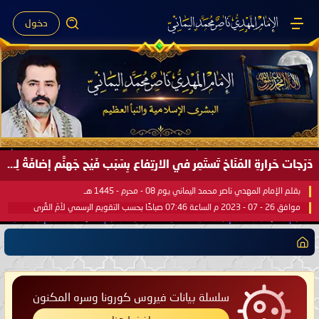
دخول
دَرَجات حَرارةِ المُنَاخ تَستَمِر في الارتِفاع بِسَبَب فَيْح جَهنَّم إضافَةً لِحرارةِ الشَّمس في مُحكَم القُرآن العَظيم ..
بقلم الإمام المهدي ناصر محمد اليماني يوم 08 - محرم - 1445 هـ
موافق 26 - 07 - 2023 م الساعة 07:46 صباحًا بحسب التقويم الرسمي لأمّ القُرى
سلسلة بيانات فيروس كورونا وسره المكنون