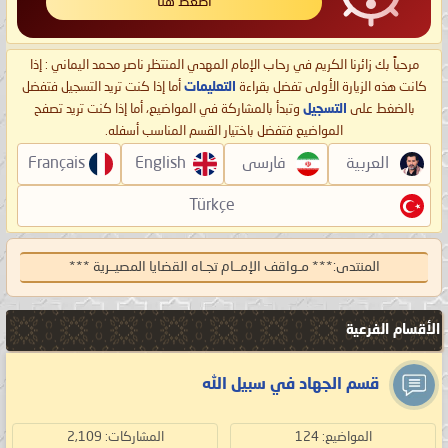
اضغط هنا
مرحباً بك زائرنا الكريم في رحاب الإمام المهدي المنتظر ناصر محمد اليماني : إذا
كانت هذه الزيارة الأولى تفضل بقراءة
التعليمات
أما إذا كنت تريد التسجيل فتفضل
بالضغط على
التسجيل
وتبدأ بالمشاركة في المواضيع، أما إذا كنت تريد تصفح
المواضيع فتفضل باختيار القسم المناسب أسفله.
العربية
فارسی
English
Français
Türkçe
المنتدى:
*** مـواقف الإمــام تجـاه القضايا المصيــرية ***
الأقسام الفرعية
قسم الجهاد في سبيل الله
المواضيع: 124
المشاركات: 2,109