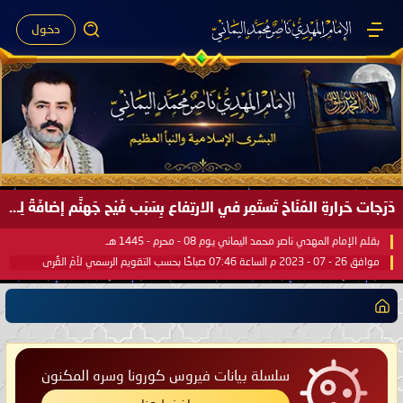
دخول
دَرَجات حَرارةِ المُنَاخ تَستَمِر في الارتِفاع بِسَبَب فَيْح جَهنَّم إضافَةً لِحرارةِ الشَّمس في مُحكَم القُرآن العَظيم ..
بقلم الإمام المهدي ناصر محمد اليماني يوم 08 - محرم - 1445 هـ
موافق 26 - 07 - 2023 م الساعة 07:46 صباحًا بحسب التقويم الرسمي لأمّ القُرى
سلسلة بيانات فيروس كورونا وسره المكنون