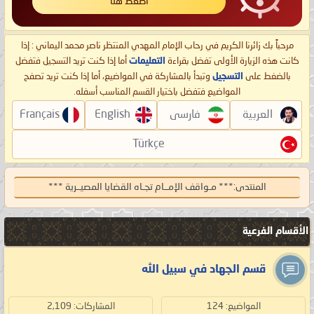
اضغط هنا
مرحباً بك زائرنا الكريم في رحاب الإمام المهدي المنتظر ناصر محمد اليماني : إذا
كانت هذه الزيارة الأولى تفضل بقراءة
التعليمات
أما إذا كنت تريد التسجيل فتفضل
بالضغط على
التسجيل
وتبدأ بالمشاركة في المواضيع، أما إذا كنت تريد تصفح
المواضيع فتفضل باختيار القسم المناسب أسفله.
العربية
فارسی
English
Français
Türkçe
المنتدى:
*** مـواقف الإمــام تجـاه القضايا المصيــرية ***
الأقسام الفرعية
قسم الجهاد في سبيل الله
المواضيع: 124
المشاركات: 2,109