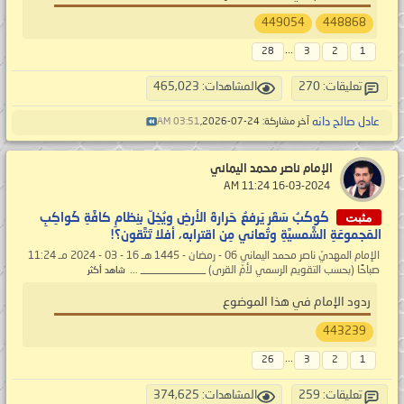
449054
448868
...
28
3
2
1
تعليقات: 270
المشاهدات: 465,023
عادل صالح دانه
آخر مشاركة: 24-07-2026,
03:51 AM
الإمام ناصر محمد اليماني
‏ 16-03-2024 11:24 AM
مثبت
كَوكَبُ سَقَر يَرفعُ حَرارةَ الأرضِ ويُخِلّ بنِظامِ كافَّةِ كَواكِبِ
المَجموعَةِ الشَّمسيَّةِ وتُعاني مِن اقترابه، أفلا تَتَّقون؟!
الإمام المهديّ ناصر محمد اليماني 06 - رمضان - 1445 هـ 16 - 03 - 2024 مـ 11:24
صباحًا (بحسب التقويم الرسمي لأمّ القرى) ____________ ...
شاهد أكثر
ردود الإمام في هذا الموضوع
443239
...
26
3
2
1
تعليقات: 259
المشاهدات: 374,625