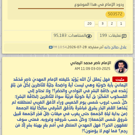
ردود الإمام في هذا الموضوع
503572
...
20
3
2
1
تعليقات: 199
المشاهدات: 95,183
عادل صالح دانه
آخر مشاركة: 28-07-2026,
10:54 PM
الإمام ناصر محمد اليماني
‏ 03-03-2025 11:09 AM
مثبت
فهل يُعقَل أنَّ الله يُؤيِّد خَليفته الإمام المهديّ ناصِر مُحَمَّد
اليَمانيّ بآية كونيَّة وهي ليست آيةً واضِحةً جليَّةً للنَّاظرين لِكُلِّ مَن بَلَغَ
رُشده في كافَّةِ البَشرِ في البَوادي والحَضَر؟! ولا تحتاج إلى
التلسكوب المُكَبِّر؛ بل آيةٌ كونيَّةٌ مَرئيَّةٌ سواءً للنَّاظرين (لكافَّة البَشرِ)؛
كلٌّ حَسب غروب شمس يوم الخميس وراء الأفق الغربي لمنطقته ثم
يُشاهدُ القَمَر البَدْر يشرق مُباشرةً بالأفُق الشَّرقي سالِكًا ليلة الجمعة
(من بداية ليلةِ الجُمعةِ حتى يغرب في ميقاتِ ظِلِّ فَجْر الجُمعة قُبيل
شروق شمس الجُمعة)؛ وكلٌّ حسب شروقه وغروبه، فمتى سوف
تفقهون الخبر؟! فهل المهديّ المنتظر في أُمَم بقرٍ بهيئة بشرٍ إلَّا مَن
رحِم؟ فما لهم لا يؤمنون؟!