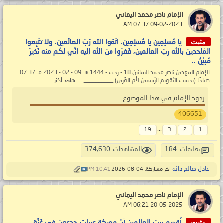
الإمام ناصر محمد اليماني
‏ 09-02-2023 07:37 AM
مثبت
يا مُسلِمِين يا مُسلِمِين، اتَّقوا الله رَبّ العالَمين، ولا تتَّبِعوا
المُلحِدين بالله رَبّ العالَمين، فَفِرّوا مِن الله إليه إنِّي لَكُم مِنه نَذيرٌ
مُبيْنٌ ..
الإمام المهديّ ناصر محمد اليمانيّ 18 - رجب - 1444 هـ 09 - 02 - 2023 مـ 07:37
صباحًا (بحسب التّقويم الرّسميّ لأم القُرى) __________ ...
شاهد أكثر
ردود الإمام في هذا الموضوع
406651
...
19
3
2
1
تعليقات: 184
المشاهدات: 374,630
عادل صالح دانه
آخر مشاركة: 04-08-2026,
10:41 PM
الإمام ناصر محمد اليماني
‏ 20-05-2025 06:21 AM
مثبت
أُقسِم بِرَبّ العالَمين أنَّ مَعركة عَربات جَدعون في غَزَّة