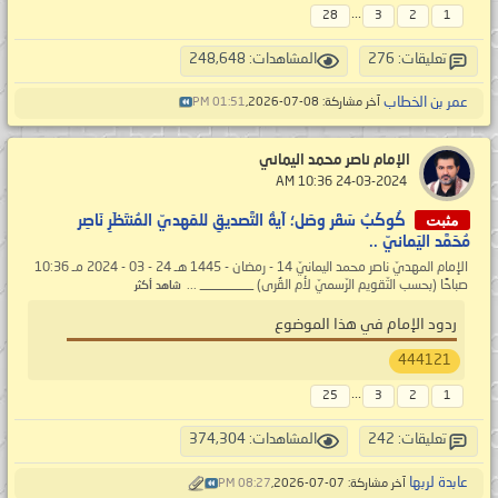
...
28
3
2
1
تعليقات: 276
المشاهدات: 248,648
عمر بن الخطاب
آخر مشاركة: 08-07-2026,
01:51 PM
الإمام ناصر محمد اليماني
‏ 24-03-2024 10:36 AM
مثبت
كُوكَبُ سَقَر وصَل؛ آيةُ التَّصديقِ للمَهديّ المُنتَظَرِ نَاصِر
مُحَمَّد اليَمانيّ ..
الإمام المهديّ ناصر محمد اليمانيّ 14 - رمضان - 1445 هـ 24 - 03 - 2024 مـ 10:36
صباحًا (بحسب التّقويم الرّسميّ لأم القُرى) ________ ...
شاهد أكثر
ردود الإمام في هذا الموضوع
444121
...
25
3
2
1
تعليقات: 242
المشاهدات: 374,304
عابدة لربها
آخر مشاركة: 07-07-2026,
08:27 PM