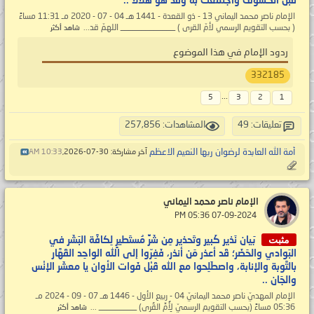
قبل الكسوف واجتمعت به وقد هو هلالاً ..
الإمام ناصر محمد اليماني 13 - ذو القعدة - 1441 هـ 04 - 07 - 2020 مـ 11:31 مساءً
( بحسب التقويم الرسمي لأمّ القرى ) _____________ اللهمّ قد...
شاهد أكثر
ردود الإمام في هذا الموضوع
332185
...
5
3
2
1
تعليقات: 49
المشاهدات: 257,856
أمة الله العابدة لرضوان ربها النعيم الاعظم
آخر مشاركة: 30-07-2026,
10:33 AM
الإمام ناصر محمد اليماني
‏ 07-09-2024 05:36 PM
مثبت
بَيان نَذير كَبير وتَحذير مِن شَرٍّ مُستَطيرٍ لِكافَّة البَشَر في
البَوادي والحَضَر؛ قَد أعذر مَن أنذر، فَفِرّوا إلى الله الواحِد القَهَّار
بالتَّوبة والإنابة، واصطَلِحوا مع الله قَبْل فَوات الأوان يا معشَر الإنْس
والجَان ..
الإمام المهديّ ناصر محمد اليمانيّ 04 - ربيع الأول - 1446 هـ 07 - 09 - 2024 مـ
05:36 مساءً (بحسب التقويم الرسميّ لِأُمِّ القُرى) _________ ...
شاهد أكثر