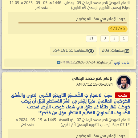
الإمام المهديّ ناصر محمد اليمانيّ 03 - رمضان - 1446 هـ 03 - 03 - 2025 مـ 11:09
صباحًا (بحسب التَّقويم الرّسميّ لأم القُرى) _________ ...
شاهد أكثر
ردود الإمام في هذا الموضوع
471735
...
21
3
2
1
تعليقات: 203
المشاهدات: 554,181
عابدة لربها
آخر مشاركة: 24-07-2026,
06:12 PM
الإمام ناصر محمد اليماني
‏ 15-05-2024 07:12 AM
مثبت
سَبَبُ الانفجاراتِ الشَّمسيَّةِ التَّاريخيَّةِ الكُبرَى التترَى والشَّفَق
الكَوكَبيّ العالَميّ؛ نذيرًا لِلبَشَر مِن الشَّرِّ المُستَطير قُبَيْل أن يَركَب
كَوكَبُ سَقَر طَبَقًا عَن طَبَقٍ في سَماء كَوكَب الأرض فيحدث
الكُسوف السَّماويّ العَظيم المُنتَظَر، فهَل مِن مُدَّكِر؟!
الإمام المهديّ ناصر محمد اليمانيّ 07 - ذو القعدة - 1445 هـ 15 - 05 - 2024 مـ
07:12 صباحًا (بحسب التقويم الرسميّ لأُمّ القُرى) ___________ ...
شاهد أكثر
ردود الإمام في هذا الموضوع