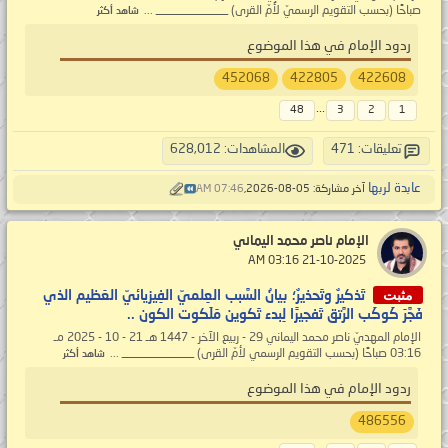
صباحًا (بحسب التقويم الرسميّ لأُمّ القرى) ____________ ...
شاهد أكثر
ردود الإمام في هذا الموضوع
452068
422805
422608
...
48
3
2
1
تعليقات: 471
المشاهدات: 628,012
عابدة لربها
آخر مشاركة: 05-08-2026,
07:46 AM
الإمام ناصر محمد اليماني
‏ 21-10-2025 03:16 AM
مثبت
تَذكيرٌ وتَحذيرٌ؛ بيانُ السَّبب العِلميّ الفِيزيائيّ العَظيم الذي
فَجَّرَ كَوكَب الرَّتق تَفجيرًا لِبدء تَكوين مَلَكوت الكون ..
الإمام المهديّ ناصر محمد اليماني 29 - ربيع الآخر - 1447 هـ 21 - 10 - 2025 مـ
03:16 صباحًا (بحسب التقويم الرسمي لأمّ القرى) ____________ ...
شاهد أكثر
ردود الإمام في هذا الموضوع
486556