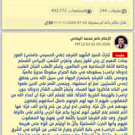
تعليقات: 244
المشاهدات: 493,772
عادل صالح دانه
آخر مشاركة: 10-07-2026,
07:44 PM
الإمام ناصر محمد اليماني
‏ 01-03-2026 12:03 PM
مثبت
نُبَاركُ للسَيّدِ الشَّهيدِ المُرشِد (علي الحسيني خامنئي) الفوز
بجنات النعيم إن ربّي غَفُورٌ رَحِيمٌ، ونُعَزّي الشَّعبَ الإيراني المُسلم
وكافة الأمَّة الإسلامية في العالَمين، ونُبشّر الثَّعلبَ الجَبَانَ العَايبَ
(دونالد ترامب) بسقوطه في حلبة الصراع سقوطًا مدويًا عالميًّا،
ونوصى خَلَفَ المُرشدِ باستمرارِ الجِهاد في سبيل الله حتى يتحقق
إحدى الحُسنَيَين: نَصرٌ أو استشهاد، ويتمنى النَّصرَ على الذين طغوا
في البلاد فأكثروا فيها الفساد، ونُبَشرُ الثَّعلب الغَدَّار (دونالد جون
ترامب) بالهَزيمة المُزرِيةِ المُذِلَّة؛ فَقَد عَلِمتُم ألف مَرَّة أن أعداء الله مِن
المَغضُوبِ عَليهم لا عهد لهم كونهم كمثل أسلافِهم يُنقضون
عهدهم في كُلِّ مَرَّة، وكفى لدغ إيران مِن جُحرٍ وَاحدٍ ألف مَرَّة؛ فها
أنتُم عَلِمتم عِلمَ اليَقين أنهم غَدرُوا بِكم مَرَّة أخرى وأنتُم على طَاولةِ
الحِوارِ، وقد عَلِمَ المُرشِدُ الجَدِيدُ بِاللُّغةِ التي يَفهمُ بِها المَغضُوبُ
عَليهِم وأنها الحَربُ المُستَمِرّةُ بِكُلِّ ما أوتِيتُم مِن قُوَُة حتى هَزِيمة
الثَّعلب (ترامب) فِي حَلبةِ الصَّراعِ وفِرارِ مَا تَبَقى مِن قُوّاتهِ فِي الشَّرقِ