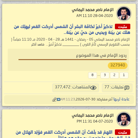
الإمام ناصر محمد اليماني
‏ 28-04-2020 11:10 AM
مثبت
تذكيرٌ أخيرٌ لكافّة البشر أنّ الشمس أدركت القمر ليهلِك من
هلك عن بيّنة ويحيى من حيَّ عن بيّنة..
الإمام ناصر محمد اليماني 05 - رمضان - 1441 هـ 28 - 04 - 2020 مـ 11:10 صباحاً (
بحسب التقويم الرسمي لأمّ القرى ) _________ تذكيرٌ أخيرٌ...
شاهد أكثر
ردود الإمام في هذا الموضوع
327940
...
8
3
2
1
تعليقات: 77
المشاهدات: 377,472
عابدة لربها
آخر مشاركة: 30-07-2026,
11:23 AM
الإمام ناصر محمد اليماني
‏ 04-07-2020 11:31 PM
مثبت
اللهمّ قد بلّغتُ أنّ الشمس أدركت القمر فوُلِد الهلال من