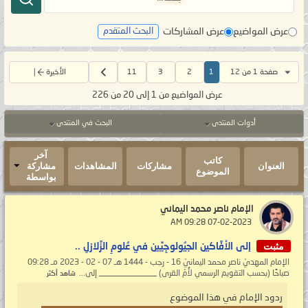
عرض المواضيع
عرض المشاركات
البحث المتقدم
صفحة 1 من 12
1
2
3
11
الأخيرة
عرض المواضيع من 1 إلى 20 من 226
أدوات المنتدى
البحث في المنتدى
آخر
كاتب
العنوان
مشاركات
المشاهدات
مشاركة
الموضوع
بواسطة
الإمام ناصر محمد اليماني
‏ 07-02-2023 09:28 AM
مثبت
إلى الأفَّاكين الجيُولوجِيِّين في عُلومِ الزَّلازلِ ..
الإمام المهديّ ناصر محمد اليمانيّ 16 - رجب - 1444 هـ 07 - 02 - 2023 مـ 09:28
صباحًا (بحسب التقويم الرسمي لأُمّ القرى) ______________ إلى...
شاهد أكثر
ردود الإمام في هذا الموضوع