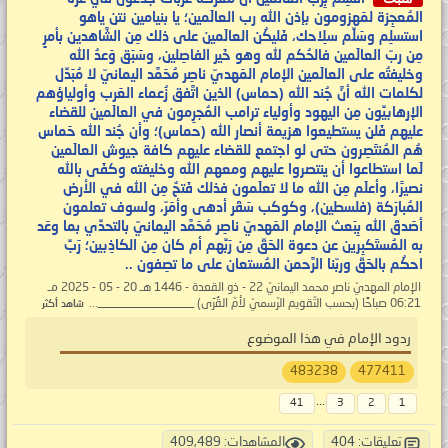
المُعجِزة لمَهزومون بإذن الله رب العالَمين؛ يا بنيامين نتن ياهو
استسلِم وسَلِّم سلِاحك، فَليكُن العالَمين على ذلك مِن الشَّاهدين بأمرٍ
مِن ربّ العالَمين فالحُكم لله وهو خَير الفاصِلين، وسَبَق وَعدُ الله
وخليفتُه على العالَمين الإمام المَهديّ ناصِر مُحَمَّد اليمانيّ لا مُبَدِّل
لكلمات الله أنَّ جُند الله (حماس) الذين اتَّفق زُعماء العَرب وأولياؤهم
الإرهابيِّون مِن اليهود وأولياء ترامب المُجرِمون في العالَمين للقضاء
عليهم فَلن يستطيعوا هزيمة أنصار الله (حماس)؛ وأن جُند الله حَماس
هُم المُنتَصِرون حتى لو اجتمع للقضاء عليهم كافة جيوش العالَمين
لَما استطاعوا أن ينتصروا عليهم ومعهم الله وخليفته وكفَى بالله
نصيرًا، وأعلَم مِن الله ما لا تعلَمون فذلك فَتحٌ مِن الله في الأرض
المُبارَكة (فلسطين)، وكوكب سَقَر أدهى وأمَرّ، ولسوف تعلمون
أصَدقَ الله بِبَعث الإمام المَهديّ ناصِر مُحَمَّد اليمانيّ بالتحدِّي بما وعَد
به المُستَكبِرين عن دعوة الحَقّ مِن رَبِّهم أم كان مِن الكاذِبين؛ رَبِّ
احكُم بالحَقّ وربّنا الرَّحمن المُستعان على ما تصِفون ..
الإمام المهديّ ناصر محمد اليمانيّ 22 - ذو القعدة - 1446 هـ 20 - 05 - 2025 مـ
06:21 صباحًا (بحسب التّقويم الرّسميّ لأمّ القُرَى) ________________...
شاهد أكثر
ردود الإمام في هذا الموضوع
483238
477411
...
41
3
2
1
تعليقات: 404
المشاهدات: 409,489