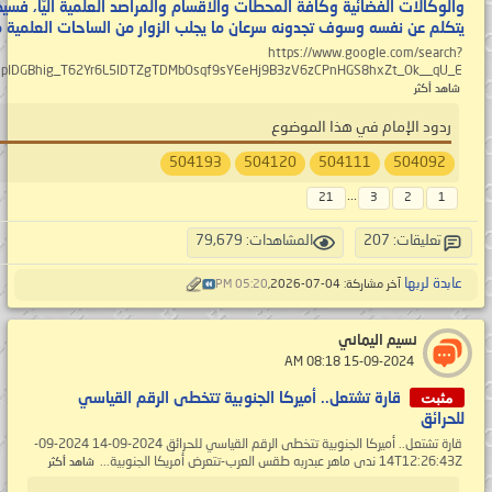
والوكالات الفضائية وكافة المحطات والأقسام والمراصد العلمية آليًّا، فس
يتكلم عن نفسه وسوف تجدونه سرعان ما يجلب الزوار من الساحات العلمية من
https://www.google.com/search?
IDGBhig_T62Yr6L5lDTZgTDMbOsqf9sYEeHj9B3zV6zCPnHGS8hxZt_Ok__qU_E...
شاهد أكثر
ردود الإمام في هذا الموضوع
504193
504120
504111
504092
...
21
3
2
1
تعليقات: 207
المشاهدات: 79,679
عابدة لربها
آخر مشاركة: 04-07-2026,
05:20 PM
نسيم اليماني
‏ 15-09-2024 08:18 AM
مثبت
قارة تشتعل.. أميركا الجنوبية تتخطى الرقم القياسي
للحرائق
قارة تشتعل.. أميركا الجنوبية تتخطى الرقم القياسي للحرائق 2024-09-14 2024-09-
14T12:26:43Z ندى ماهر عبدربه طقس العرب-تتعرض أمريكا الجنوبية...
شاهد أكثر