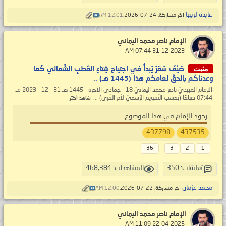
عابدة لربها
آخر مشاركة: 24-07-2026,
12:01 AM
الإمام ناصر محمد اليماني
‏ 31-12-2023 07:44 AM
مثبت
صَيْفُ سَقَرَ يَبدأُ في اجتياحِ شِتاءِ القُطبِ الشَّمالي كَما
وعَدناكُم بالحقِّ لعَامِكم هذا (1445 هـ) ..
الإمام المهديّ ناصر محمد اليمانيّ 18 - جمادى الآخرة - 1445 هـ 31 - 12 - 2023 مـ
07:44 صباحًا (بحسب التّقويم الرّسميّ لأم القُرى) ...
شاهد أكثر
ردود الإمام في هذا الموضوع
437798
437535
...
36
3
2
1
تعليقات: 350
المشاهدات: 468,384
محمد عزمان
آخر مشاركة: 22-07-2026,
12:00 AM
الإمام ناصر محمد اليماني
‏ 22-04-2025 11:09 AM