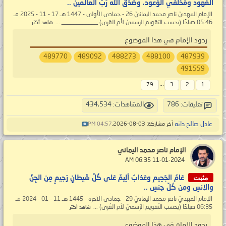
العُهود ومُخلفي الوُعود، وصَدَق الله رَبُّ العالَمين ..
الإمام المهديّ ناصر محمد اليمانيّ 26 - جمادى الأولى - 1447 هـ 17 - 11 - 2025 مـ
05:46 صباحًا (بحسب التقويم الرسميّ لأم القرى) ____________ ...
شاهد أكثر
ردود الإمام في هذا الموضوع
489770
489092
488273
488100
487939
491559
...
79
3
2
1
تعليقات: 786
المشاهدات: 434,534
عادل صالح دانه
آخر مشاركة: 03-08-2026,
04:57 PM
الإمام ناصر محمد اليماني
‏ 11-01-2024 06:35 AM
مثبت
عَامُ الجَحِيمِ وعَذابٌ ألِيمٌ عَلى كُلِّ شَيطانٍ رَجيمٍ مِن الجِنِّ
والإنسِ ومِن كُلِّ جِنسٍ ..
الإمام المهديّ ناصر محمد اليمانيّ 29 - جمادى الآخرة - 1445 هـ 11 - 01 - 2024 مـ
06:35 صباحًا (بحسب التّقويم الرّسميّ لأم القُرى) ...
شاهد أكثر
ردود الإمام في هذا الموضوع