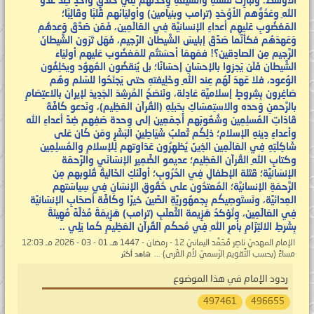
الأوسط. ونُبَارِكُ للسُّنَّةِ والشِّيعةِ وِحدتهم فِي خَندقٍ وَاحدٍ ضِدَّ عدُوِّ
اللهِ وعَدُوُّهم الأوُحَدِ (ترامب وبنيامين) وأوليَائهم قَلبًا وقَالِبًا؛
المَغضُوبِ عَليهِم أعداءِ الإنسانيَّة فِي العَالَمِين، فَمَن صَدَّقَ وَعدهُم
وَعَهدَهُم فكأنَّما صَدَّقَ إبليسَ الشَّيطان الرَّجيم، فَهَل تَرَون الشَّيطانَ
الرَّجيم مِن الصادِقين؟! فمَهمَا أحسَنتُم للمَغضُوب عَليهم أوليَاء
الشَّيطان فَلَن يَجزوا بالإحسَانِ إحسَانًا؛ بل يُنقضُون العُهوُد ويخلِفُون
الوُعود، فلا عَهدَ لَهُم عِند اللهِ وخَلِيفتهِ حتى يَجنَحُوا للسّلم وهُم
صَاغِرون بِشِروطٍ إسلاميَّة عَادِلة، ونَنصَحُ المُرشِدَ الجَدِيدَ لإيران بالاعتِصَامِ
بالرَّحمنِ وَحده والاستِمسَاكِ بِحَبلِهِ (القُرآن العَظِيم)، ونَدعو كَافَّةَ
قَادَاتِ المُسلِمِين وشُعُوبَهم أجمَعِين إلى وِحدة صَفِهم ضِدَّ أعداءِ الله
وأعداءِ دِينهِ الإسلام؛ ذلِكُم ثَعلبُ شَيَاطِينِ البَشَرِ ومَن كَان عَلى
شَاكِلَتِهِ فِي العَالَمِين الذِينَ يُظهِرُون عَدَاوتهم لِلإسلامِ والمُسلِمِين
وكتابِ اللهِ القُرآن العَظِيم؛ عديمو الضَّمِير الإنسَانّي والرَّحمَة
الإنسَانيَّة؛ قَتَلة الإطفالِ فِي الحُرُوبِ؛ أولَئكِ الخَاليةُ قُلوبهم مِن
الرَّحمَةِ الإنسانيَّة؛ المُعتدُون على حُقُوقِ الإنسَانِ فِي سِياسَتهم
العِدائيَّة، ونَستَوصِيكُم بِجمهُوريَّةِ الصَّين خيرًا وكَافَّة أصحَابِ الإنسَانيَّة
فِي العَالَمِين، ونُؤكدُ هَزِيمة الثَّعلَبِ (ترامب) هَزِيمَةً مُذلَّهً مُهِينَةً
بِشَرطِ الالتِزَامِ بأمرِ اللهِ فِي مُحكَم القُرآن العَظِيمِ كَما يَلِي ..
الإمام المهديّ ناصِر مُحَمَّد اليمانيّ 12 - رمضان - 1447 هـ 01 - 03 - 2026 مـ 12:03
مساءً (بحسب التَّقويم الرّسميّ لأم القُرى) ...
شاهد أكثر
ردود الإمام في هذا الموضوع
497461
496655