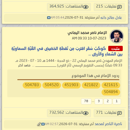
تعليقات: 215
المشاهدات: 364,925
عادل صالح دانه
آخر مشاركة: 31-07-2026,
05:44 AM
الإمام ناصر محمد اليماني
‏ 10-07-2023 09:33 AM
مثبت
كَوكَبُ سَقَر اقتربَ مِن نُقطَةِ الحَضيضِ في القُبَّةِ السماويَّةِ
بين السَّماءِ والأرضِ ..
الإمام المهديّ ناصر محمد اليماني 22 - ذو الحجة - 1444 هـ 10 - 07 - 2023 مـ
09:33 صباحًا (بحسب التقويم الرسمي لأمّ القرى) ____________ ...
شاهد أكثر
ردود الإمام في هذا الموضوع
504783
504520
451903
421822
421615
504894
...
78
3
2
1
تعليقات: 771
المشاهدات: 732,562
ناصرة الناصر لمحمد
آخر مشاركة: 31-07-2026,
02:57 AM