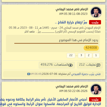
الإمام ناصر محمد اليماني
‏ 11-08-2023 05:38 AM
مثبت
سِرُّ ارتِفاع حَرارةِ المُناخ ..
الإمام المهديّ ناصر محمد اليماني 24 - محرم - 1445 هـ 11 - 08 - 2023 مـ 05:38
صباحًا (بحسب التقويم الرسمي لأُمّ القُرى) _________ سِرُّ...
شاهد أكثر
ردود الإمام في هذا الموضوع
424008
...
22
3
2
1
تعليقات: 212
المشاهدات: 459,276
فتى يثرب حمزة العبيدي
آخر مشاركة: 06-07-2026,
06:49 AM
الإمام ناصر محمد اليماني
‏ 22-06-2026 06:50 AM
مثبت
أحبتي الأنصار السابقين الأخيار، نأمر بنشر الرابط بكثافة ودعوه ينض
الإدارة لتوثيق التاريخ أو المراجعة، فانسخوا عنوان الرابط وانسخوه في ق