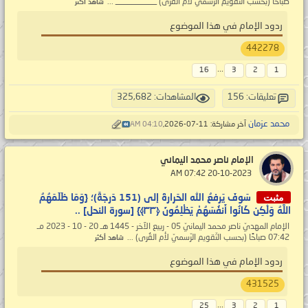
صباحًا (بحسب التّقويم الرّسميّ لأم القُرى) __________ ...
شاهد أكثر
ردود الإمام في هذا الموضوع
442278
...
16
3
2
1
تعليقات: 156
المشاهدات: 325,682
محمد عزمان
آخر مشاركة: 11-07-2026,
04:10 AM
الإمام ناصر محمد اليماني
‏ 20-10-2023 07:42 AM
مثبت
سَوفَ يَرفعُ الله الحَرارةَ إلى (151 دَرجَةً)؛ {وَمَا ظَلَمَهُمُ
اللَّهُ وَلَٰكِن كَانُوا أَنفُسَهُمْ يَظْلِمُونَ ‎﴿٣٣﴾} [سورة النحل] ..
الإمام المهديّ ناصر محمد اليمانيّ 05 - ربيع الآخر - 1445 هـ 20 - 10 - 2023 مـ
07:42 صباحًا (بحسب التّقويم الرّسميّ لأم القُرى) ...
شاهد أكثر
ردود الإمام في هذا الموضوع
431525
...
25
3
2
1