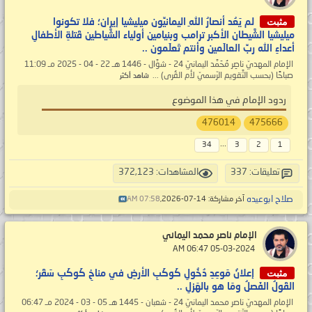
مثبت
لم يَعُد أنصارُ اللهِ اليمانيِّون ميليشيا إيران؛ فلا تكونوا
ميليشيا الشَّيطان الأكبر ترامب وبنيامين أولياء الشَّياطين قَتلةِ الأطفالِ
أعداءِ الله ربِّ العالَمين وأنتم تَعلَمون ..
الإمام المهديّ ناصِر مُحَمَّد اليمانيّ 24 - شوَّال - 1446 هـ 22 - 04 - 2025 مـ 11:09
صباحًا (بحسب التَّقويم الرّسميّ لأم القُرى) ...
شاهد أكثر
ردود الإمام في هذا الموضوع
476014
475666
...
34
3
2
1
تعليقات: 337
المشاهدات: 372,123
صلاح ابوعيده
آخر مشاركة: 14-07-2026,
07:58 AM
الإمام ناصر محمد اليماني
‏ 05-03-2024 06:47 AM
مثبت
إعلانُ مَوعِدِ دُخُولِ كَوكَبِ الأرضِ في مناخِ كَوكَبِ سَقَر؛
القَولُ الفَصلُ ومَا هو بالهَزلِ ..
الإمام المهديّ ناصر محمد اليمانيّ 24 - شعبان - 1445 هـ 05 - 03 - 2024 مـ 06:47