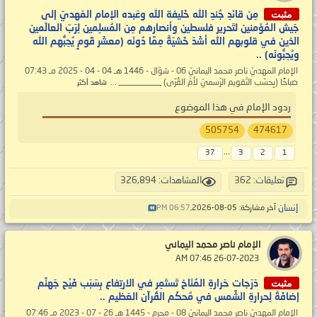
مثبت
مِن قائدِ جُندِ الله خَليفة الله وعَبده الإمام المَهديّ إلى
جَيش المُؤمنين لتَحرير فلسطين وأنصارهم مِن المُسلِمين لِرَبّ العالَمين
الذين في قلوبهم الله أشَدّ خَشيَةً مِمَّا دُونَه (معشَر قَومٍ يُحِبُّهم الله
ويُحِبُّونَه) ..
الإمام المهديّ ناصر محمد اليمانيّ 06 - شوّال - 1446 هـ 04 - 04 - 2025 مـ 07:43
صباحًا (بِحسَب التّقويم الرّسميّ لأمّ القُرَى) __________ ...
شاهد أكثر
ردود الإمام في هذا الموضوع
505754
474617
...
37
3
2
1
تعليقات: 362
المشاهدات: 326,894
إنسان
آخر مشاركة: 05-08-2026,
06:57 PM
الإمام ناصر محمد اليماني
‏ 26-07-2023 07:46 AM
مثبت
دَرَجات حَرارةِ المُنَاخ تَستَمِر في الارتِفاع بِسَبَب فَيْح جَهنَّم
إضافَةً لِحرارةِ الشَّمس في مُحكَم القُرآن العَظيم ..
الإمام المهديّ ناصر محمد اليمانيّ 08 - محرم - 1445 هـ 26 - 07 - 2023 مـ 07:46