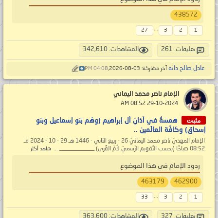
438572
...
27
3
2
1
تعليقات: 261
المشاهدات: 342,610
عادل صالح دانه
آخر مشاركة: 03-08-2026,
04:08 PM
الإمام ناصر محمد اليماني
‏ 29-10-2024 08:52 AM
مثبت
هَمسَةٌ في آذانِ آل إبراهيم (وهُم بَنو إسماعيل وبَنو
إسحاق) وكافَّة العالَمين ..
الإمام المهديّ ناصر محمد اليمانيّ 26 - ربيع الثاني - 1446 هـ 29 - 10 - 2024 مـ
08:52 صباحًا (بحسب التّقويم الرّسميّ لأمّ القُرى) ____________ ...
شاهد أكثر
ردود الإمام في هذا الموضوع
463179
462900
...
33
3
2
1
تعليقات: 327
المشاهدات: 363,600