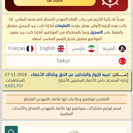
اضغط هنا
مرحباً بك زائرنا الكريم في رحاب الإمام المهدي المنتظر ناصر محمد اليماني : إذا
كانت هذه الزيارة الأولى تفضل بقراءة
التعليمات
أما إذا كنت تريد التسجيل فتفضل
بالضغط على
التسجيل
وتبدأ بالمشاركة في المواضيع، أما إذا كنت تريد تصفح
المواضيع فتفضل باختيار القسم المناسب أسفله.
العربية
فارسی
English
Français
Türkçe
إعـــــــلان:
تنبيه للزوار والباحثين عن الحق وكذلك الأعضاء
27-11-2018
إدارة المنتديات
‏(من الأنصار السابقين الأخيار)
المشاهدات:
9,655,757
المنتدى:
مواضيع وعلامات لها علاقة بالمهدي المنتظر
قسم لوضع مشاركات بمواضيع لها علاقة بالمهدي المنتظر والأحداث
العالمية