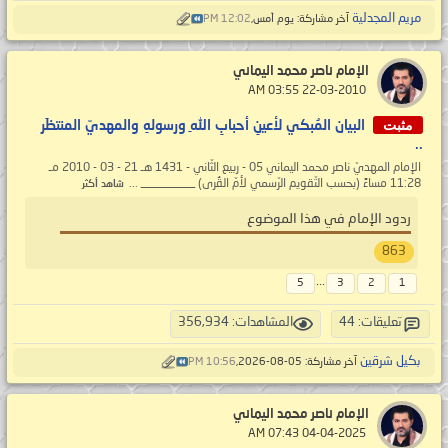
مريم المجدلية
آخر مشاركة: يوم أمس,
12:02 PM
الإمام ناصر محمد اليماني
‏ 22-03-2010 03:55 AM
مثبت
البيان المُبكي لأعينِ أحبابِ اللهِ ورسولهِ والمهديّ المنتظَر
..
الإمام المهديّ ناصر محمد اليماني 05 - ربيع الثّاني - 1431 هـ 21 - 03 - 2010 مـ
11:28 مساءً (بحسب التّقويم الرّسمي لأمّ القُرى) _________ ...
شاهد أكثر
ردود الإمام في هذا الموضوع
863
...
5
3
2
1
تعليقات: 44
المشاهدات: 356,934
بكيل شرقين
آخر مشاركة: 05-08-2026,
10:56 PM
الإمام ناصر محمد اليماني
‏ 04-04-2025 07:43 AM