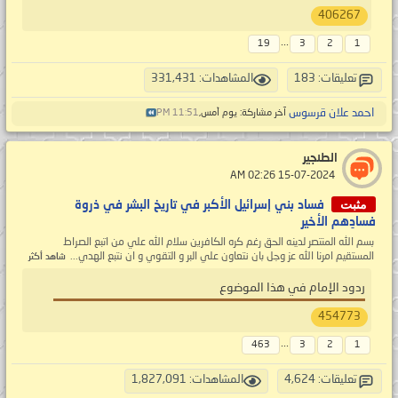
406267
...
19
3
2
1
تعليقات: 183
المشاهدات: 331,431
احمد علان قرسوس
آخر مشاركة: يوم أمس,
11:51 PM
الطنجير
‏ 15-07-2024 02:26 AM
مثبت
فساد بني إسرائيل الأكبر في تاريخ البشر في ذروة
فسادِهم الأخير
بسم الله المنتصر لدينه الحق رغم كره الكافرين سلام الله علي من اتبع الصراط
المستقيم امرنا الله عز وجل بان نتعاون علي البر و التقوي و ان نتبع الهدي...
شاهد أكثر
ردود الإمام في هذا الموضوع
454773
...
463
3
2
1
تعليقات: 4,624
المشاهدات: 1,827,091