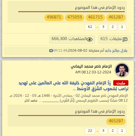
ردود الإمام في هذا الموضوع
496871
475059
461715
461287
...
62
3
2
1
تعليقات: 615
المشاهدات: 666,300
عادل صالح دانه
آخر مشاركة: 02-08-2026,
11:48 AM
الإمام ناصر محمد اليماني
‏ 03-12-2024 08:12 AM
مثبت
رَدُّ الإمَام المَهديّ خَليفة الله على العالَمين على تَهديد
ترامب لِشعوب الشَّرْقِ الأوسَط ..
الإمام المهديّ ناصر محمد اليمانيّ 02 - جمادى الآخرة - 1446 هـ 03 - 12 - 2024 مـ
08:12 صباحًا (بحسب التقويم الرسمي لِأُمِّ القُرى) _________ ...
شاهد أكثر
ردود الإمام في هذا الموضوع
465287
...
22
3
2
1