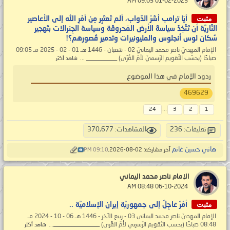
‏ 01-02-2025 09:05 AM
مثبت
أيَا ترامب أشَرّ الدَّواب، ألم تَعتَبِر مِن أمْرِ الله إلى الأعاصير
النَّاريَّة أن تَتَّخِذَ سياسةَ الأرض المَحروقَة وسياسة الجِنرالات بتَهجير
سُكان لوس أنجلوس والمليونيرات وتَدمير قُصورهم؟!
الإمام المهديّ ناصر محمد اليمانيّ 02 - شعبان - 1446 هـ 01 - 02 - 2025 مـ 09:05
صباحًا (بحسَب التَّقويم الرّسميّ لأمّ القُرَى) __________ ...
شاهد أكثر
ردود الإمام في هذا الموضوع
469629
...
24
3
2
1
تعليقات: 236
المشاهدات: 370,677
هاني حسين غانم
آخر مشاركة: 02-08-2026,
09:10 PM
الإمام ناصر محمد اليماني
‏ 06-10-2024 08:48 AM
مثبت
أمْرٌ عَاجِلٌ إلى جمهوريَّة إيران الإسلاميَّة ..
الإمام المهديّ ناصر محمد اليماني 03 - ربيع الآخر - 1446 هـ 06 - 10 - 2024 مـ
08:48 صباحًا (بحسب التّقويم الرّسمِي لأمّ القُرى) _______________...
شاهد أكثر