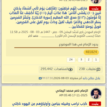
‏ 03-08-2025 11:58 AM
مثبت
فارتَقِب إنَّهُم مُرتَقِبُون؛ {فَٱرْتَقِبْ يَوْمَ تَأْتِى ٱلسَّمَآءُ بِدُخَانٍ
مُّبِينٍ ‎﴿١٠﴾‏ يَغْشَى ٱلنَّاسَ ۖ هَٰذَا عَذَابٌ أَلِيمٌ ‎﴿١١﴾‏ رَّبَّنَا ٱكْشِفْ عَنَّا ٱلْعَذَابَ
إِنَّا مُؤْمِنُونَ ‎﴿١٢﴾‏} صدق الله العظيم [سورة الدّخان]، ونُبَشِّرُ المُجرِمين
بِسَقَر الأدهَى والأمَرّ؛ ضَيفٌ ثَقيلٌ وذاتُ يومٍ ثَقيلٍ على المُجرِمين،
فَويلٌ يَومئذٍ للمُكَذِّبين ..
الإمام المهديّ ناصِر مُحَمَّد اليمانيّ 09 - صفر - 1447 هـ 03 - 08 - 2025 مـ 11:58
صباحًا (بحسب التَّقويم الرّسميّ لأم القُرى) _________...
شاهد أكثر
ردود الإمام في هذا الموضوع
481824
...
24
3
2
1
تعليقات: 238
المشاهدات: 295,442
عادل صالح دانه
آخر مشاركة: 03-08-2026,
07:30 PM
الإمام ناصر محمد اليماني
‏ 17-11-2025 05:46 AM
مثبت
كَذِب ترامب وقبيله بنيامين وأولياؤهم مِن اليهود ناكِثي