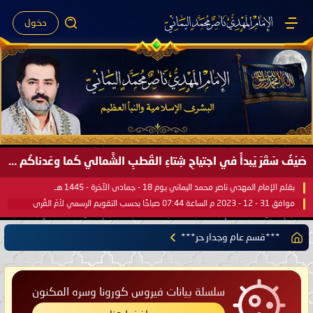
دخول
صَيْفُ سَقَرَ يَبدأُ في اجتياحِ شِتاءِ القُطبِ الشَّمالي كَما وعَدناكُم بالحقِّ لعَامِكم هذا (1445 هـ) ..
بقلم الإمام المهدي ناصر محمد اليماني يوم 18 - جمادى الآخرة - 1445 هـ
موافق 31 - 12 - 2023 م الساعة 07:44 صباحًا بحسب التقويم الرسمي لأمّ القُرى
***قسم عام وجدار حر***
سلسلة بيانات فيروس كورونا وسره المكنون