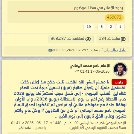
ردود الإمام في هذا الموضوع
459073
...
19
3
2
1
تعليقات: 184
المشاهدات: 368,287
عادل صالح دانه
آخر مشاركة: 29-07-2026,
08:55 AM
الإمام ناصر محمد اليماني
‏ 17-06-2026 01:41 PM
مثبت
يا معشَر البشَر، لقد انقضت ثلاث حِجَجٍ منذ إعلان حَدَث
المُستَحيل علميًّا: أن يتحوَّل صقيعُ (فريزر) تسعين درجةً تحت الصفر -
شتاء ليل الُقطب الجنوبيّ - إلى فَصل صيفٍ مُستمرٍّ مُنذ يوليو 2023
حتى اللّحظة رغم اقتراب يوم الاستطالة (يونيو 2026)، وآن الأوان
لوقفةٍ جادةٍ مع عقولكم مثانيَ أو فرادى ثم تتفكَّروا أصدقَ الإمامُ
المهديّ ناصر محمد اليماني أم كان من الكاذِبين؟! وكلّ عامٍ وأنتم
طَيِّبون وعلى الحَقِّ ثابِتون إلى يَوم الدِّين ..
الإمام المهديّ ناصر محمد اليماني 02 - محرم - 1448 هـ 17 - 06 - 2026 مـ 01:41
مساءً (بحسب التقويم الرسمي لأمّ القرى) ____________ يا معشَر...
شاهد أكثر