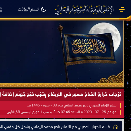
قسم البيانات
دَرَجات حَرارةِ المُنَاخ تَستَمِر في الارتِفاع بِسَبَب فَيْح جَهنَّم إضاف
بقلم الإمام المهدي ناصر محمد اليماني يوم 08 - محرم - 1445 هـ
موافق 26 - 07 - 2023 م الساعة 07:46 صباحًا بحسب التقويم الرسمي لأمّ القُرى
قسم الحوار الحصري مع الإمام ناصر محمد اليماني يشمل كل مفتي للدو