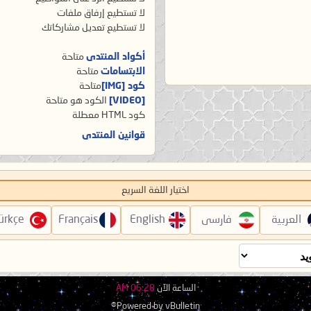
لا تستطيع
إرفاق ملفات
لا تستطيع
تعديل مشاركاتك
أكواد المنتدى
متاحة
الابتسامات
متاحة
كود [IMG]
متاحة
[VIDEO]
الكود هو
متاحة
كود HTML
معطلة
قوانين المنتدى
اختيار اللغة السريع
العربية
فارسی
English
Français
ürkçe
الساعة الآن
06:28 AM
Powered by vBulletin®