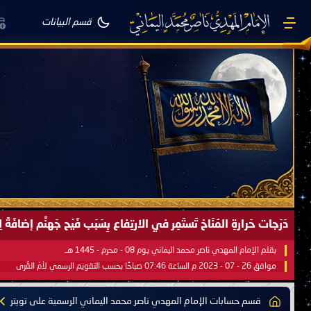
قسم البيانات
دَرَجات حَرارةِ المُنَاخ تَستَمِر في الارتِفاع بِسَبَب فَيْح جَهنَّم إضاف
بقلم الإمام المهدي ناصر محمد اليماني يوم 08 - محرم - 1445 هـ
موافق 26 - 07 - 2023 م الساعة 07:46 صباحًا بحسب التقويم الرسمي لأمّ القُرى
قسم حسابات الإمام المهدي ناصر محمد اليماني الرسمية على تويتر