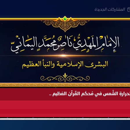
المشاركات الجديدة
َةً لِحرارةِ الشَّمس في مُحكَم القُرآن العَظيم ..