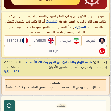
اضغط هنا
مرحباً بك زائرنا الكريم في رحاب الإمام المهدي المنتظر ناصر محمد اليماني : إذا
كانت هذه الزيارة الأولى تفضل بقراءة
التعليمات
أما إذا كنت تريد التسجيل فتفضل
بالضغط على
التسجيل
وتبدأ بالمشاركة في المواضيع، أما إذا كنت تريد تصفح
المواضيع فتفضل باختيار القسم المناسب أسفله.
العربية
فارسی
English
Français
Türkçe
إعـــــــلان:
تنبيه للزوار والباحثين عن الحق وكذلك الأعضاء
27-11-2018
إدارة المنتديات
‏(من الأنصار السابقين الأخيار)
المشاهدات:
9,644,393
المنتدى:
حساب الإمام المهدي ناصر محمد اليماني الرسمي العام على X تويتر سابقاً