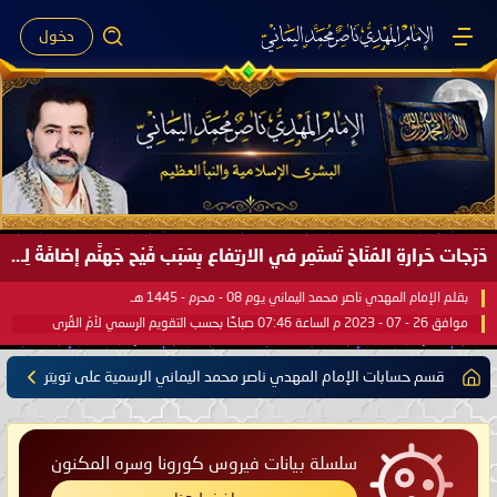
دخول
دَرَجات حَرارةِ المُنَاخ تَستَمِر في الارتِفاع بِسَبَب فَيْح جَهنَّم إضافَةً لِحرارةِ الشَّمس في مُحكَم القُرآن العَظيم ..
بقلم الإمام المهدي ناصر محمد اليماني يوم 08 - محرم - 1445 هـ
موافق 26 - 07 - 2023 م الساعة 07:46 صباحًا بحسب التقويم الرسمي لأمّ القُرى
قسم حسابات الإمام المهدي ناصر محمد اليماني الرسمية على تويتر
سلسلة بيانات فيروس كورونا وسره المكنون