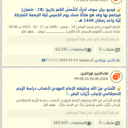
‏ 19-02-2025 09:21 PM
فيديو بيان سوف تُدرِكُ الشَّمسُ القَمرَ بتاريخ: (28 - شعبان)
فيجتمع بها وقد هو هلالًا مساء يوم الخميس ليلة الجمعة المُباركة
غُرَّة واحد رمضان 1446 هـ ..
الإمام المهديّ ناصر محمد اليمانيّ 18 - شعبان - 1446 هـ 17 - 02 - 2025 مـ 09:40
صباحًا (بحسب التَّقويم الرّسميّ لأم القُرى) ___________ سَوف...
شاهد أكثر
لم يقم الإمام بالرد على هذا الموضوع
تعليقات: 0
المشاهدات: 63,195
علاءالدين نورالدين
آخر مشاركة: 19-02-2025,
09:21 PM
علاءالدين نورالدين
‏ 29-06-2024 06:19 PM
التَّحدِّي مِنَ الله وخليفته الإمام المهديّ لأصحاب دراسة الرَّحِم
الاصطِناعي لإنجابِ ذُرِّيّاتِ البشر...!
إليكم التَّحدِّي مِنَ الله وخليفته الإمام المهديّ لأصحاب دراسة الرَّحِم الاصطِناعي
لإنجابِ ذُرِّيّاتِ البشر فيَحملنَ بَدلًا عن النساء كَذِبًا...
شاهد أكثر
لم يقم الإمام بالرد على هذا الموضوع
تعليقات: 0
المشاهدات: 160,920