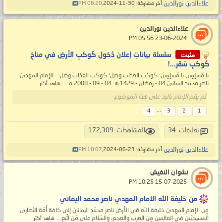
علاءالدين نورالدين
آخر مشاركة: 30-11-2024,
06:20 PM
علاءالدين نورالدين
‏ 23-06-2024 05:56 PM
مثبت
سلسلة بياناتِ إعلان دُخول كَوكبِ الأرضِ في مناخِ
كَوكبِ سَقَر...!
يا مُسلِمِين يا مُسلِمِين: كَوكَب العَذاب وصَل؛ كَوكَب العَذاب وصَل .. الإمام المهديّ
ناصر محمد اليمانيّ 04 - رمضان - 1429 هـ 04 - 09 - 2008 مـ...
شاهد أكثر
لم يقم الإمام بالرد على هذا الموضوع
...
4
3
2
1
تعليقات: 34
المشاهدات: 172,309
علاءالدين نورالدين
آخر مشاركة: 23-06-2024,
10:07 PM
نشوان النفيش
‏ 15-07-2025 10:25 PM
من خليفة الله الامام المهدي ناصر محمد اليماني
مِن الإمام المهديّ خليفة الله في الأرض ناصر محمّد اليمانيّ إلى كافة أُمّة النّصارى
المسيحيّين في العالمين مِن العرب والعجم، والسّلام على مَن اتَّبع...
شاهد أكثر