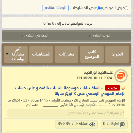
عرض المواضيع
عرض المشاركات
البحث المتقدم
عرض المواضيع من 1 إلى 6 من 6
أدوات المنتدى
البحث في المنتدى
آخر
كاتب
العنوان
مشاركات
المشاهدات
مشاركة
الموضوع
بواسطة
علاءالدين نورالدين
‏ 30-11-2024 06:20 PM
مثبت
سلسلة بيانات موسوعة البيانات بالفيديو على حساب
الإمام المهدي الرسمي على X تويتر سابقا
الإمام المهديّ ناصر محمد اليمانيّ 28 - جمادى الأولى - 1446 هـ 30 - 11 - 2024 مـ
08:06 صباحًا (بحسب التّقويم الرّسميّ لأمّ القُرى) ________ ...
شاهد أكثر
لم يقم الإمام بالرد على هذا الموضوع
تعليقات: 0
المشاهدات: 85,885