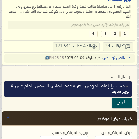
البيان رقم ١ من سلسلة بيانات قصة وفاة الملك سلمان بن عبدالعزيز ومصرع ولي
العهد السعودي محمد بن سلمان بموت سريري ... كوفيد كيدٌ من اللهِ متينٌ .....
شاهد
أكثر
لم يقم الإمام بالرد على هذا الموضوع
...
4
3
2
1
تعليقات: 34
المشاهدات: 171,544
علاءالدين نورالدين
آخر مشاركة: 09-09-2023,
03:26 PM
الإنتقال السريع
حساب الإمام المهدي ناصر محمد اليماني الرسمي العام على X
تويتر سابقاً
الأعلى
خيارات عرض الموضوع
عرض المواضيع من ...
ترتيب المواضيع حسب: