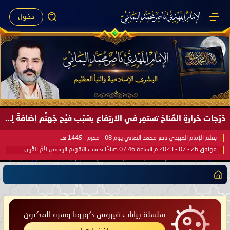
دخول
دَرَجات حَرارةِ المُنَاخ تَستَمِر في الارتِفاع بِسَبَب فَيْح جَهنَّم إضافَةً لِحرارةِ الشَّمس في مُحكَم القُرآن العَظيم ..
بقلم الإمام المهدي ناصر محمد اليماني يوم 08 - محرم - 1445 هـ
موافق 26 - 07 - 2023 م الساعة 07:46 صباحًا بحسب التقويم الرسمي لأمّ القُرى
سلسلة بيانات فيروس كورونا وسره المكنون