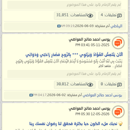
لم يقم الإمام بالرد على هذا الموضوع
تعليقات: 4
المشاهدات: 31,851
الرباطي
آخر مشاركة: 03-06-2026,
09:19 AM
يونس احمد صالح العواضي
‏ 05-11-2025 03:41 PM
اَلْآنَ يَنْتَعِشُ الفُؤَادُ وَيَرْتَوِي *** بِالرَّوحِ مَصْدَرِ رَاحَتِي وَدَوَائِي
رَحَّبْتَ بِي لَمَّا أَنَبْتُ بِآيَةٍ مَحْسُوسَةٍ يَا أَرْحَمَ الرُّحَمَاءِ اَلْآنَ يَنْتَعِشُ الفُؤَادُ وَيَرْتَوِي بِالرَّوحِ
مَصْدَرِ...
شاهد أكثر
لم يقم الإمام بالرد على هذا الموضوع
تعليقات: 8
المشاهدات: 38,812
يونس احمد صالح العواضي
آخر مشاركة: 02-06-2026,
04:17 PM
يونس احمد صالح العواضي
‏ 12-05-2026 05:30 PM
نحبك ملء الكون حبا بكثرة فحقق لنا رضوان نفسك ربنا