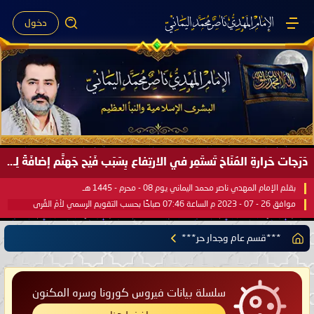
دخول
صَيْفُ سَقَرَ يَبدأُ في اجتياحِ شِتاءِ القُطبِ الشَّمالي كَما وعَدناكُم بالحقِّ لعَامِكم هذا (1445 هـ) ..
بقلم الإمام المهدي ناصر محمد اليماني يوم 18 - جمادى الآخرة - 1445 هـ
موافق 31 - 12 - 2023 م الساعة 07:44 صباحًا بحسب التقويم الرسمي لأمّ القُرى
***قسم عام وجدار حر***
سلسلة بيانات فيروس كورونا وسره المكنون