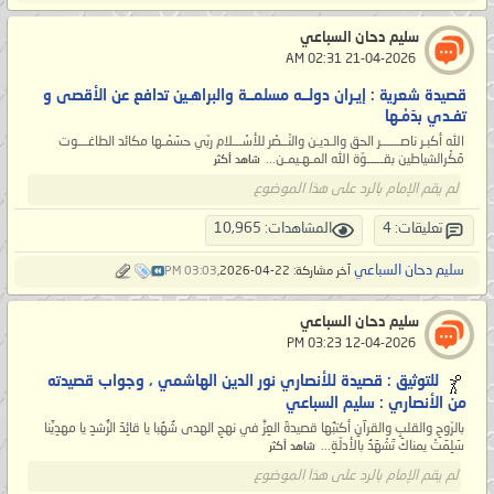
سليم دحان السباعي
‏ 21-04-2026 02:31 AM
قصيدة شعرية : إيـران دولــه مسلمــة والبراهـين تدافع عن الأقصى و
تفـدي بدَمْـها
الله أكبـر ناصــــــر الحق والـديـن والنّــصْر للأسْـــلام ربّي حسَمْـها مكائد الطاغـــوت
مَكْرالشياطين بقـــــوّة الله المـهـيمـن...
شاهد أكثر
لم يقم الإمام بالرد على هذا الموضوع
تعليقات: 4
المشاهدات: 10,965
سليم دحان السباعي
آخر مشاركة: 22-04-2026,
03:03 PM
سليم دحان السباعي
‏ 12-04-2026 03:23 PM
للتوثيق : قصيدة للأنصاري نور الدين الهاشمي ، وجواب قصيدته
من الأنصاري : سليم السباعي
بالرّوحِ والقلبِ والقرآنِ أكتبُها قصيدةَ العِزِّ في نهجِ الهدى شُهُبا يا قائِدَ الرُّشدِ يا مهدِيَّنا
سَلِمَتْ يمناكَ تَشْهَدُ بالأدلّةِ...
شاهد أكثر
لم يقم الإمام بالرد على هذا الموضوع