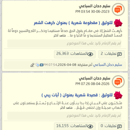
سليم دحان السباعي
‏ 30-06-2023 03:54 PM
للتوثيق ( مقطوعة شعرية ) بعنوان كرهت الشعر
ﻛَﺮِﻫــﺖُ ﺍﻟﺸﻌﺮَ ﺇﻻ ﻓﻲ ﻣﻘــﺎﻡٍ ﻳﻘﻮﻝ ﺍﻟﺤﻖ ﺻﺪﻗﺎً مستقيمـا ﻭﺫﻛــــﺮ ﺍﻟﻠﻪِ ﻭﺍﻟﺘﺴﺒﻴﺢِ ﺩﻭﻣﺎً ﻟﻪُ
ﺍﻟﺤﻤـﺪُ ﺍﻟﻌﻈﻴﻢُ ﺍﻟﻤﺴْﺘﺪيما ﻭ ﻣﺎ ﺍﻟﺪّﻧْﻴﺎ ﻭ ﻣﺎ...
شاهد أكثر
لم يقم الإمام بالرد على هذا الموضوع
تعليقات: 2
المشاهدات: 26,363
سليم دحان السباعي
آخر مشاركة: 08-04-2026,
07:54 PM
سليم دحان السباعي
‏ 08-04-2026 07:26 PM
للتوثيق : قصيدة شعرية بعنوان ( آيات ربي )
متَـكـبّـرون على الـبــيــانِ إذا بـدا يـنــأون عـنــهُ الإتّــبــاع و يُـمــنَــعُ يستعجـلون على
الـعذابِ مجـيئـهُ وإن اختفى فَـهُـمُ...
شاهد أكثر
لم يقم الإمام بالرد على هذا الموضوع
تعليقات: 0
المشاهدات: 16,155