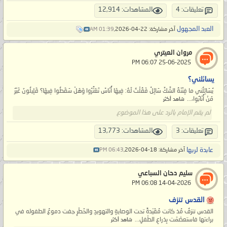
تعليقات: 4
المشاهدات: 12,914
العبد المجهول
آخر مشاركة: 22-04-2026,
01:39 AM
مروان العيتري
‏ 25-06-2025 06:07 PM
يسائلني؟
يُسَائِلُني ما فِتْنَةُ الشَّكِّ سَائِلٌ فَقُلْتُ لَهُ: فِيهَا أُنَاسٌ تَعَثَّرُوا وَهَلْ سَقَطُوا فِيهَا؟ قَلِيلُونَ غَيْرُ
مَنْ أَنَابُوا،...
شاهد أكثر
لم يقم الإمام بالرد على هذا الموضوع
تعليقات: 3
المشاهدات: 13,773
عابدة لربها
آخر مشاركة: 18-04-2026,
06:43 PM
سليم دحان السباعي
‏ 14-04-2026 06:08 PM
القدس تنزف
القدس تنزفُ مُذ كانت مُقَيّدةً تحت الوصايةِ والتهويدِ والخَطَرِ جفت دموعُ الطفوله في
براءتها فاستعصَمَت بِذراعِ الطّفلِ...
شاهد أكثر