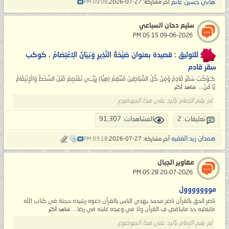
هاني حسين غانم
آخر مشاركة: 27-07-2026,
09:08 PM
سليم دحان السباعي
‏ 09-06-2026 05:15 PM
للتوثيق : قصيدة بعنوان صَيْحَةُ النَّذِيرِ وَبَيَانُ الِاعْتِصَامْ ، كوكب
سقر قادم
كـَوْكَبْ سَقَرْ قَادِمْ وَمِنْ كُلْ الشِّيَاطِينْ مُنْتَقِمْ (هِيَّا) بِرَبِّــي نَعْتَصِمْ قَبْلَ السَّخَطْ وَالْإِنْتِقَامْ
يَا مَنْ...
شاهد أكثر
لم يقم الإمام بالرد على هذا الموضوع
تعليقات: 2
المشاهدات: 91,307
همدان زيد الفقيه
آخر مشاركة: 27-07-2026,
03:18 PM
مغاوير الجبال
‏ 20-07-2026 05:28 PM
مووووووول
ناصر الحق بالقرآن ناصر محمد يهدي الناس بالقرآن دعوه رشيده حجتة في كتاب الله
مايغلبه حد مايناقض ف القرآن ولا في وعيده غايته في رضا...
شاهد أكثر
لم يقم الإمام بالرد على هذا الموضوع