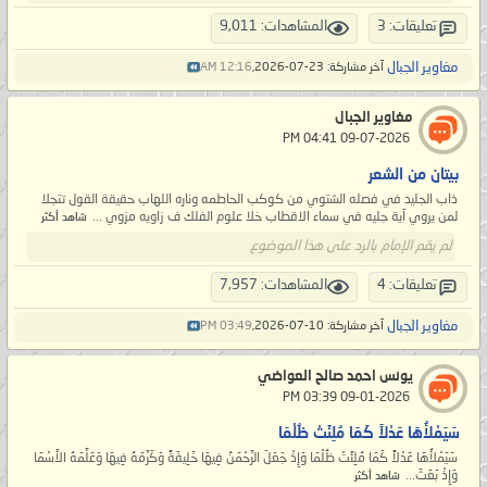
تعليقات: 3
المشاهدات: 9,011
مغاوير الجبال
آخر مشاركة: 23-07-2026,
12:16 AM
مغاوير الجبال
‏ 09-07-2026 04:41 PM
بيتان من الشعر
ذاب الجليد في فصله الشتوي من كوكب الحاطمه وناره اللهاب حقيقة القول تتجلا
لمن يروي آية جليه في سماء الاقطاب خلا علوم الفلك ف زاويه مزوي ...
شاهد أكثر
لم يقم الإمام بالرد على هذا الموضوع
تعليقات: 4
المشاهدات: 7,957
مغاوير الجبال
آخر مشاركة: 10-07-2026,
03:49 PM
يونس احمد صالح العواضي
‏ 09-01-2026 03:39 PM
سَيَمْلأُهَا عَدْلاً كَمَا مُلِئَتْ ظُلْمَا
سَيَمْلأُهَا عَدْلاً كَمَا مُلِئَتْ ظُلْمَا وَإِذْ جَعَلَ الرَّحْمَنُ فِيهَا خَلِيفَةً وَكَرَّمَهُ فِيهَا وَعَلَّمَهُ الأَسْمَا
وَإِذْ بَعَثَ...
شاهد أكثر