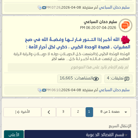
سليم دحان السباعي
آخر مشاركة: 08-04-2026,
07:26 PM
سليم دحان السباعي
‏ 07-04-2026 06:20 PM
الله أكـبـر إذا الـتـــنـور فــار لـــهـا وغـضبــةُ الله في صبحِ
المغـيراتِ , قصيدة الوحدة الكبرى ، ذكرى لكل أحرار الأمة :
الوحْدة الوحْدة الكبْرى إذااجتمعت كـل الـدويــلاتِ دولـه لا دوِيـــلاتِ والـراية الـراية
العظمى إن ارتفعت فــالـلـه أكـبــر لـهُ كـل...
شاهد أكثر
لم يقم الإمام بالرد على هذا الموضوع
تعليقات: 4
المشاهدات: 16,665
سليم دحان السباعي
آخر مشاركة: 08-04-2026,
06:10 PM
صفحة 1 من 8
1
2
3
الأخيرة
الإنتقال السريع
قسم القصائد الدعوية
الأعلى