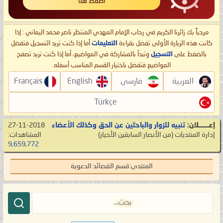
اضغط هنا
مرحباً بك زائرنا الكريم في رحاب الإمام المهدي المنتظر ناصر محمد اليماني : إذا
كانت هذه الزيارة الأولى تفضل بقراءة
التعليمات
أما إذا كنت تريد التسجيل فتفضل
بالضغط على
التسجيل
وتبدأ بالمشاركة في المواضيع، أما إذا كنت تريد تصفح
المواضيع فتفضل باختيار القسم المناسب أسفله.
العربية
فارسی
English
Français
Türkçe
إعـــــــلان:
تنبيه للزوار والباحثين عن الحق وكذلك الأعضاء
27-11-2018
إدارة المنتديات
‏(من الأنصار السابقين الأخيار)
المشاهدات:
9,659,772
المنتدى:
قسم القصائد الدعوية