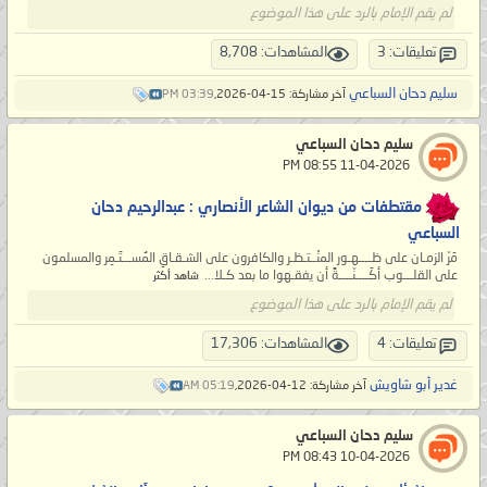
لم يقم الإمام بالرد على هذا الموضوع
تعليقات: 3
المشاهدات: 8,708
سليم دحان السباعي
آخر مشاركة: 15-04-2026,
03:39 PM
سليم دحان السباعي
‏ 11-04-2026 08:55 PM
مقتطفات من ديوان الشاعر الأنصاري : عبدالرحيم دحان
السباعي
مَرّ الزمـان على ظــــهـور المنْــتـظـر والكافرون على الشـقـاقِ المُســـتَـمِر والمسلمون
على القلـــوب أكَــــنّــــةً أن يفقـهوا ما بعد كـلا...
شاهد أكثر
لم يقم الإمام بالرد على هذا الموضوع
تعليقات: 4
المشاهدات: 17,306
غدير أبو شاويش
آخر مشاركة: 12-04-2026,
05:19 AM
سليم دحان السباعي
‏ 10-04-2026 08:43 PM