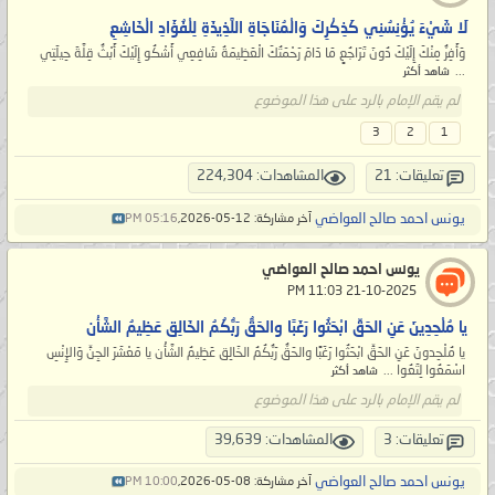
لَا شَيْءَ يُؤْنِسُنِي كَذِكْرِكَ وَالْمُنَاجَاةِ اللَّذِيذَةِ لِلْفُؤَادِ الْخَاشِعِ
وَأَفِرُّ مِنْكَ إِلَيْكَ دُونَ تَرَاجُعٍ مَا دَامَ رَحْمَتُكَ الْعَظِيمَةُ شَافِعِي أَشْكُو إِلَيْكَ أَبْثُّ قِلَّةَ حِيلَتِي
...
شاهد أكثر
لم يقم الإمام بالرد على هذا الموضوع
3
2
1
تعليقات: 21
المشاهدات: 224,304
يونس احمد صالح العواضي
آخر مشاركة: 12-05-2026,
05:16 PM
يونس احمد صالح العواضي
‏ 21-10-2025 11:03 PM
يا مُلْحِدِينَ عَنِ الحَقِّ ابْحَثُوا رَغَبًا والحَقُّ رَبُّكُمُ الخَالِق عَظِيمُ الشَّأْن
يا مُلْحِدونَ عَنِ الحَقِّ ابْحَثُوا رَغَبًا والحَقُّ رَبُّكُمُ الخَالِق عَظِيمُ الشَّأْن يا مَعْشَرَ الجِنِّ وَالإِنْسِ
اسْمَعُوا لِتَعُوا ...
شاهد أكثر
لم يقم الإمام بالرد على هذا الموضوع
تعليقات: 3
المشاهدات: 39,639
يونس احمد صالح العواضي
آخر مشاركة: 08-05-2026,
10:00 PM