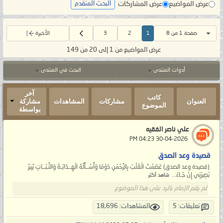
عرض المواضيع
عرض المشاركات
البحث المتقدم
صفحة 1 من 8
1
2
3
الأخيرة
عرض المواضيع من 1 إلى 20 من 149
أدوات المنتدى
البحث في المنتدى
آخر
كاتب
العنوان
مشاركات
المشاهدات
مشاركة
الموضوع
بواسطة
علي ناصر الفقيه
‏ 30-04-2026 04:23 PM
قصيدة وعد الصدق
(قصيدة وعد الصدق) عَصَمْتُ الْقَلْبَ بِالرَّحْمَنِ دَوْمَا وَأَسْــأَلُهُ الْهِــدَايَـةَ وَالثَّـبَــاتِ يُنِيرُ
بَصِيرَتِي إِنْ جَـاءَ...
شاهد أكثر
لم يقم الإمام بالرد على هذا الموضوع
تعليقات: 5
المشاهدات: 18,696