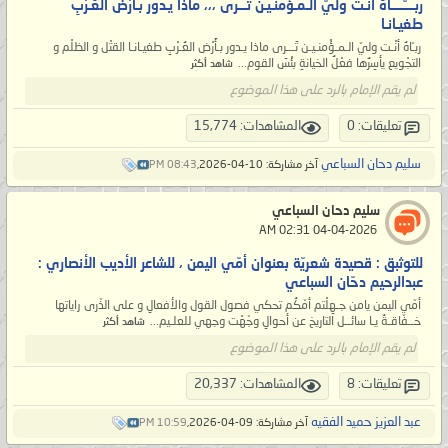
ربــــّــــاهُ أنْـت وليّ الـمـؤْمنـيـن تَـــرى ،،، ماذا يـدور بـأَرْض العُـرْبِ
طغيـانـا
ربـّاهُ أنْـت وليّ الـمـؤْمنـيـن تَـــرى ماذا يـدور بـأَرْض العُـرْبِ طغيـانـا القتْل و الظلْم و
التجْويع يأسِرُها فعْلُ الخيانةِ بئْسَ القوم...
شاهد أكثر
لم يقم الإمام بالرد على هذا الموضوع
تعليقات: 0
المشاهدات: 15,774
سليم دحان السباعي
آخر مشاركة: 10-04-2026,
08:43 PM
سليم دحان السباعي
‏ 04-04-2026 02:31 AM
للتوثبق : قصيدة شعريّة بعنوان أمّي اليمن ، للشاعر الأديب الأنصاري :
عبدالرحيم دحّان السباعي
أمّي اليمن يامن جـهِلْتم أمّكُم تحكي فصول القول والأفعالِ و على الذّرى راياتها
خــفّاقـةٌ يـا سائــل التاريخ عن أحوالِ وجّهْت وجهي للعلـيم...
شاهد أكثر
لم يقم الإمام بالرد على هذا الموضوع
تعليقات: 8
المشاهدات: 20,337
عبد العزيز حميد الفقيه
آخر مشاركة: 09-04-2026,
10:59 PM