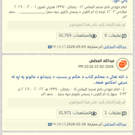
پاتې شئ..
امام مهدي ناصر محمد الیماني ۱۲ - رمضان - ۱۴۴۷ هجري قمرې ۰۱ - ۰۳ - ۲۰۲۶
میلادي ۱۲:۰۳ غرمه (د ام القری د رسمي کلیزې سره سم) ______________ ...
شاهد
أكثر
لم يقم الإمام بالرد على هذا الموضوع
تعليقات: 0
المشاهدات: 32,769
عبدالله المخلص
آخر مشاركة: 03-03-2026,
10:27 PM
عبدالله المخلص
‏ 22-02-2026 10:16 PM
د الله تعالی د محکم کتاب د حکم پر بنسټ، د یتیمانو د مالونو په اړه له
شرعي احکامو څخه..
- 1 - امام مهدي ناصر محمد الیماني ۰۵ - رمضان - ۱۴۴۷ هـ ۲۲ - ۰۲ - ۲۰۲۶ مـ
۰۶:۴۳ سهار (د ام القری د رسمي تقویم سره سم) ...
شاهد أكثر
لم يقم الإمام بالرد على هذا الموضوع
تعليقات: 1
المشاهدات: 31,971
عبدالله المخلص
آخر مشاركة: 26-02-2026,
08:25 PM