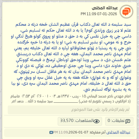
عبدالله المخلص
‏ 07-01-2026 11:09 PM
سید سلیمه د الله تعالی دکتاب قرآن عظیم الشان څخه درته د محکم
علم لا ډېر زېرى وړاندې کوم! یا به د الله تعالی حکم ته تسلیم شې،
داسې چې په خپل نفس کې به د حق د منلو او پیروي کولو هېڅ تنګي او
حرج و نه مومې، او بشپړ تسلیم به شې؛ او یا به درته دا خبره څرګنده
شي چې زه په رښتیا د ټولو مخلوقاتو لپاره د الله تعالی خلیفه یم، یعنې
امام مهدي ناصر محمد اليماني، هغه چې د الله تعالی دکتاب دریښتني
علم څښتن دی، د سمې وینا اودحق اوباطل ترمنځ د فیصله کوونکې
خبرې خاوند دی؛ داسې وینا چې جدي اوحقیقی ده، ټوکې نه دي او د
امام مهدي ناصر محمد اليماني بیان ته به هر عاقل انسان سر ټیټوي، که
وغواړي او که و نه غواړي؛ ځکه هغه به په خپل عقل سره او ویني چې
حق د الله تعالی د خلیفه، امام مهدي ناصر محمد اليماني سره دی، نو بیا
به په بشپړه توګه تسلیم شي.
امام مهدي ناصر محمد اليماني ۱۵ - رجب - ۱۴۴۷هـ ۰۴ - ۰۱ - ۲۰۲۶م ۰۳:۵۴ ماښام
(د ام‌القرى د رسمي تقویم له مخې) _____________ سید سلیمه د الله...
شاهد أكثر
لم يقم الإمام بالرد على هذا الموضوع
تعليقات: 0
المشاهدات: 33,570
عبدالله المخلص
آخر مشاركة: 07-01-2026,
11:09 PM