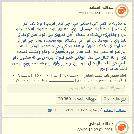
عبدالله المخلص
‏ 02-01-2026 09:25 PM
يو يادونه په هغې ژبې (جنګې ژبې) چې ګيدړ (ټرمپ) او د هغه ټبر
(بنيامين) ـ د طاغوت دوستان ـ پرې پوهېږي: نو د طاغوت له دوستانو
سره وجنګېږئ؛ بې‌شکه د شيطان چل کمزورى دى. نو د يمن توغندي
باید پرې په يوه ډله‌ييزه ګوزار کې ولګېږي (يوه مخکنۍ ضربه چې لوړ او
ويجاړوونکی ځواک ولري)، تر هغه مخکې چې د هغوی الوتکې بېرته
اسرائيلو ته ستنې شي. الله تعالی دې د هغوی دالوتکو ویشتنه ناسمه
کړي او الله تعالی دې هغه الوتکې خپلو اډو ته بېرته روغې نه ستنوې . او
تاسې دې الله تعالی دتل لپاره روغ او جوړ ولري او تر همیشه پورې پر حق
ثابت قدمه اوسئ
امام مهدي ناصِر محمد اليماني ۱۳ – رجب – ۱۴۴۷ هـ ۰۲ – ۰۱ – ۲۰۲۶ م سهار ۰۹:۲۸
(د امّ القُرى د رسمي تقويم له مخې) ______________ يو يادونه په...
شاهد أكثر
لم يقم الإمام بالرد على هذا الموضوع
تعليقات: 0
المشاهدات: 30,369
عبدالله المخلص
آخر مشاركة: 02-01-2026,
09:25 PM
عبدالله المخلص
‏ 02-01-2026 02:13 AM