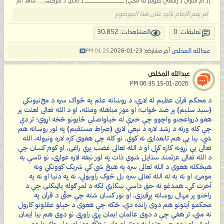
(د امّ القُرى د رسمي تقويم له مخې) _____________ د باطل د سرکښۍ...
شاهد أكثر
لم يقم الإمام بالرد على هذا الموضوع
تعليقات: 0
المشاهدات: 30,852
عبدالله المخلص
آخر مشاركة: 23-01-2026,
01:25 PM
عبدالله المخلص
‏ 15-01-2026 06:35 PM
د محکم قرآن عظیم له لارې، د روښانه علم په ځواک سره د مخ‌نیونکي
(سید سلیم) پر ضد ځواب؛ او موږ مباهله ومنله، او د الله تعالی لعنت پر
هغو درواغجنو واچوو چې خبرې له خپلواصلي ځایونو څخه اړوي؛ تر دې
چې کله ورته د رشد لاره د نېغې لارې (صراط مستقیم) په لور روښانه هم
شي، بیا یې هم تابعداري نه کوي. نو کله چې هغوی کږه لاره ونیوله، الله
تعالی یې زړونه کاږه کړل او د الله تعالی غضب پرې راغی. او کوم کسان چې
د الله تعالی عزتمند ستایل شوي ذات په لور نېغه لاره غواړي، نو تاسې به
هېڅکله هغوی د الله تعالی سره په هېڅ شي کې شریک کوونکي ونه
مومئ، او نه به له الله تعالی سره بل څوک راوبولي، نه په دنیا او نه په
آخرت کې. همدغو ته حق داسې ښکاري لکه د لمر ګوله یاټیکلی چې د
راختو پر مهال روښانه پړقیږي. او نور کسان شته چې حتّی د قرآن په
محکمو آیتونو هم دوی ړانده دي، ځکه چې هغوی د خپلو عقلونو کارول
نه مني، تر هغې چې د دوی عالمان ایمان پرې راوړي نو دوی هم بیا ایمان
راوړي. او زرده چې حتما به دوی او وایي: «که موږ اورېدلي وای یا مو