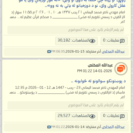
عقل کارولی وای، نو د دوزخیانو له ډلې به نه وو»..
امام مهدي ناصر محمد اليماني ۲۱ رجب ۱۴۴۷ هـ ۱۰ ـ ۰۱ ـ ۲۰۲۶ م ۱۱:۵۵ سهار (د
امّ القرى د رسمي تقویم له مخې) ______________ د محکم قرآن عظیم له...
شاهد
أكثر
لم يقم الإمام بالرد على هذا الموضوع
تعليقات: 0
المشاهدات: 30,182
عبدالله المخلص
آخر مشاركة: 15-01-2026,
06:35 PM
عبدالله المخلص
‏ 14-01-2026 01:22 PM
د پوښتونکو سوالونو ته ځوابونه ..
امام المهدي ناصر محمد اليماني 23 – رجب – 1447 هـ 12 – 01 – 2026 م 12:35
ماښام (د ام‌القرى د رسمي تقويم له مخې) _______________ د پوښتونکو...
شاهد
أكثر
لم يقم الإمام بالرد على هذا الموضوع
تعليقات: 0
المشاهدات: 29,527
عبدالله المخلص
آخر مشاركة: 14-01-2026,
01:22 PM