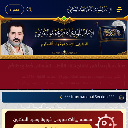
دخول
صَيْفُ سَقَرَ يَبدأُ في اجتياحِ شِتاءِ القُطبِ الشَّمالي كَما وعَدناكُم بالحقِّ لعَامِكم هذا (1445 هـ) ..
بقلم الإمام المهدي ناصر محمد اليماني يوم 18 - جمادى الآخرة - 1445 هـ
موافق 31 - 12 - 2023 م الساعة 07:44 صباحًا بحسب التقويم الرسمي لأمّ القُرى
*** International Section ***
سلسلة بيانات فيروس كورونا وسره المكنون