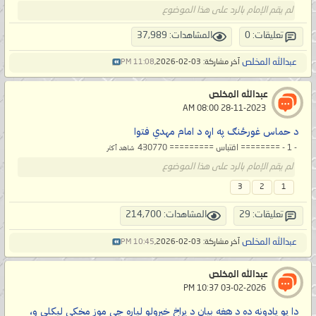
لم يقم الإمام بالرد على هذا الموضوع
تعليقات: 0
المشاهدات: 37,989
عبدالله المخلص
آخر مشاركة: 03-02-2026,
11:08 PM
عبدالله المخلص
‏ 28-11-2023 08:00 AM
د حماس غورځنګ په اړه د امام مهدي فتوا
- 1 - ======== اقتباس ========= 430770
شاهد أكثر
لم يقم الإمام بالرد على هذا الموضوع
3
2
1
تعليقات: 29
المشاهدات: 214,700
عبدالله المخلص
آخر مشاركة: 03-02-2026,
10:45 PM
عبدالله المخلص
‏ 03-02-2026 10:37 PM
دا یو یادونه ده د هغه بیان د پراخ خپرولو لپاره چې موږ مخکې لیکلی و،