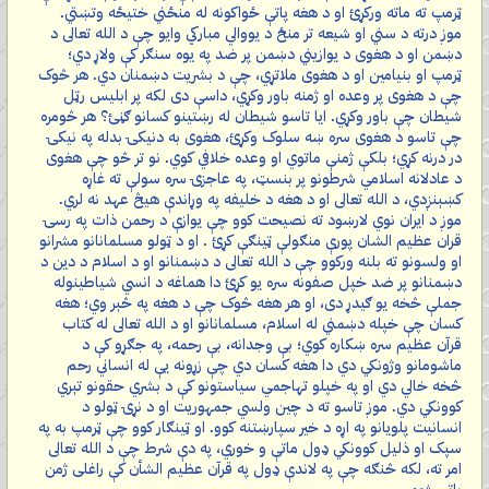
ټرمپ ته ماته ورکړئ او د هغه پاتې ځواکونه له منځني ختیځه وتښتي.
موږ درته د سني او شیعه تر منځ د یووالي مبارکي وایو چې د الله تعالی د
دښمن او د هغوی د یوازیني دښمن پر ضد په یوه سنګر کې ولاړ دي؛
ټرمپ او بنیامین او د هغوی ملاتړي، چې د بشریت دښمنان دي. هر څوک
چې د هغوی پر وعده او ژمنه باور وکړي، داسې دی لکه پر ابلیس رټل
شیطان چې باور وکړي. ایا تاسو شیطان له رښتینو کسانو ګڼئ؟ هر څومره
چې تاسو د هغوی سره ښه سلوک وکړئ، هغوی به دنیکۍ بدله په نیکۍ
در درنه کړي؛ بلکې ژمنې ماتوي او وعده خلافي کوي. نو تر څو چې هغوی
د عادلانه اسلامي شرطونو پر بنسټ، په عاجزۍ سره سولې ته غاړه
کښېنږدي، د الله تعالی او د هغه د خلیفه په وړاندې هیڅ عهد نه لري.
موږ د ایران نوي لارښود ته نصیحت کوو چې یوازې د رحمن ذات په رسۍ
قران عظیم الشان پورې منګولې ټینګې کړئ . او د ټولو مسلمانانو مشرانو
او ولسونو ته بلنه ورکوو چې د الله تعالی د دښمنانو او د اسلام د دین د
دښمنانو پر ضد خپل صفونه سره یو کړئ دا هماغه د انسي شیاطینوله
جملې څخه یو ګیدړ دی، او هر هغه څوک چې د هغه په څېر وي؛ هغه
کسان چې خپله دښمني له اسلام، مسلمانانو او د الله تعالی له کتاب
قرآن عظیم سره ښکاره کوي؛ بې وجدانه، بې رحمه، په جګړو کې د
ماشومانو وژونکي دي دا هغه کسان دي چې زړونه یې له انساني رحم
څخه خالي دي او په خپلو تهاجمي سیاستونو کې د بشري حقونو تېري
کوونکي دي. موږ تاسو ته د چین ولسي جمهوریت او د نړۍ ټولو د
انسانیت پلویانو په اړه د خیر سپارښتنه کوو. او ټینګار کوو چې ټرمپ به په
سپک او ذلیل کوونکي ډول ماتې و خوري، په دې شرط چې د الله تعالی
امر ته، لکه څنګه چې په لاندې ډول په قرآن عظیم الشأن کې راغلی ژمن