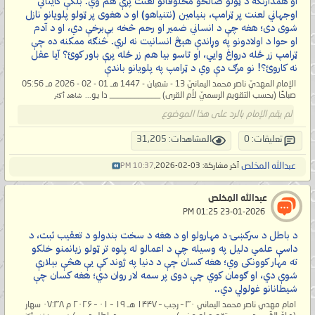
او همدارنګه د ټولو صالحو مخلوقاتو لعنت پرې هم وي. بلکې کایناتي
اوجهاني لعنت پر ټرامپ، بنیامین (نتنیاهو) او د هغوی پر ټولو پلویانو نازل
شوی دی؛ هغه چې د انساني ضمیر او رحم څخه بې‌برخې دي، او د آدم
او حوا د اولادونو په وړاندې هېڅ انسانیت نه لري. څنګه ممکنه ده چې
ټرامپ زر ځله درواغ وایي، او تاسو بیا هم زر ځله پرې باور کوئ؟ آیا عقل
نه کاروئ؟! نو مرګ دې وي د ټرامپ په پلویانو باندې
الإمام المهديّ ناصر محمد اليمانيّ 13 - شعبان - 1447 هـ 01 - 02 - 2026 مـ 05:56
صباحًا (بحسب التقويم الرسميّ لأم القرى) ____________ دا یو...
شاهد أكثر
لم يقم الإمام بالرد على هذا الموضوع
تعليقات: 0
المشاهدات: 31,205
عبدالله المخلص
آخر مشاركة: 03-02-2026,
10:37 PM
عبدالله المخلص
‏ 23-01-2026 01:25 PM
د باطل د سرکښۍ د مهارولو او د هغه د سخت بندولو د تعقيب ثبت، د
داسې علمي دلیل په وسيله چې د اعمالو له پلوه تر ټولو زيانمنو خلکو
ته مهار کوونکی وي؛ هغه کسان چې د دنيا په ژوند کې يې هڅې بېلارې
شوې دي، او ګومان کوي چې دوی پر سمه لار روان دي؛ هغه کسان چې
شيطانانو غولولي دي..
امام مهدي ناصر محمد اليماني ۳۰ – رجب – ۱۴۴۷ هـ ۱۹ – ۰۱ – ۲۰۲۶ م ۰۷:۳۸ سهار