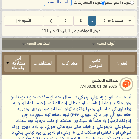
عرض المواضيع
عرض المشاركات
البحث المتقدم
صفحة 1 من 6
1
2
3
الأخيرة
عرض المواضيع من 1 إلى 20 من 111
أدوات المنتدى
البحث في المنتدى
آخر
كاتب
العنوان
مشاركات
المشاهدات
مشاركة
الموضوع
بواسطة
عبدالله المخلص
‏ 01-08-2026 09:09 AM
أي مسلمانانو او په ټولې نړۍ کې د انساني رحم او شفقت خاوندانو، تاسو
زموږ ملګري (اولیاء) یاست، او شیطان (دونالد ترمپ) د مسلمانانو او په
ټوله نړۍ کې د انساني رحم لرونکو د ټولو انسانانو دښمن دی. زموږ په
حقه فتوا کې چې د (۱۵ فبروري ۲۰۲۶) نیټه دمخه تېره شوې ده چې
(دونالد ترمپ) به حتماً په سپکاوې، ملامتیا او ذلت سره په یوه سپکه،
سپکونکې، شرمونکې او خرابه ماتې سره ماتې خوري، بیا به د دوږخ اور ته
ننوځي او د تباهۍ او هلاکت نارې به وهي؛ او نه یوازې یوه تباهي بلکې د
ډېرو تباهیو ډکې نارې به وهي. الله تعالی دې د عربو ترمنځ د جګړې د