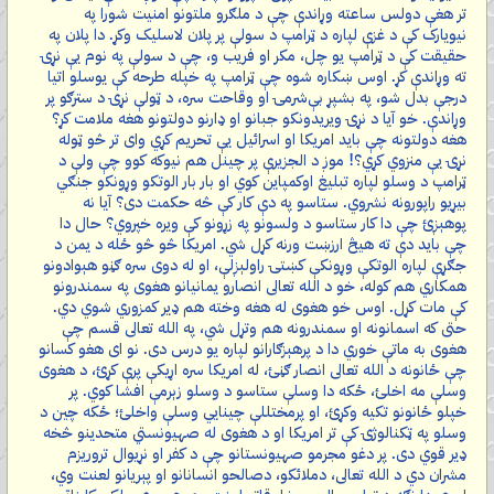
تر هغې دولس ساعته وړاندې چې د ملګرو ملتونو امنیت شورا په
نیویارک کې د غزې لپاره د ټرامپ د سولې پر پلان لاسلیک وکړ. دا پلان په
حقیقت کې د ټرامپ یو چل، مکر او فریب و، چې د سولې په نوم یې نړۍ
ته وړاندې کړ. اوس ښکاره شوه چې ټرامپ په خپله طرحه کې یوسلو اتیا
درجې بدل شو، په بشپړ بې‌شرمۍ او وقاحت سره، د ټولې نړۍ د سترګو پر
وړاندې. خو آیا د نړۍ ویریدونکو جبانو او ډارنو دولتونو هغه ملامت کړ؟
هغه دولتونه چې باید امریکا او اسرائیل یې تحریم کړي وای تر څو ټوله
نړۍ یې منزوي کړي؟! موږ د الجزیرې پر چینل هم نیوکه کوو چې ولې د
ټرامپ د وسلو لپاره تبلیغ اوکمپاین کوي او بار بار الوتکو وړونکو جنګي
بیړیو راپورونه نشروي. ستاسو په دې کار کې څه حکمت دی؟ آیا نه
پوهېږئ چې دا کار ستاسو د ولسونو په زړونو کې ویره خپروي؟ حال دا
چې باید دې ته هیڅ ارزښت ورنه کړل شي. امریکا څو څو ځله د یمن د
جګړې لپاره الوتکې وړونکې کښتۍ راولېږلې، او له دوی سره ګڼو هېوادونو
همکاري هم کوله، خو د الله تعالی انصارو یمانیانو هغوی په سمندرونو
کې مات کړل. اوس خو هغوی له هغه وخته هم ډیر کمزوري شوي دي.
حتی که اسمانونه او سمندرونه هم وتړل شي، په الله تعالی قسم چې
هغوی به ماتې خوري دا د پرهېزګارانو لپاره یو درس دی. نو ای هغو کسانو
چې ځانونه د الله تعالی انصار ګڼئ، له امریکا سره اړیکې پرې کړئ، د هغوی
وسلې مه اخلئ، ځکه دا وسلې ستاسو د وسلو زېرمې افشا کوي. پر
خپلو ځانونو تکیه وکړئ، او پرمختللې چینایي وسلې واخلئ؛ ځکه چین د
وسلو په ټکنالوژۍ کې تر امریکا او د هغوی له صهیونستي متحدینو څخه
ډیر قوي دی. پر دغو مجرمو صهیونستانو چې د کفر او نړیوال تروریزم
مشران دي د الله تعالی، دملائکو، دصالحو انسانانو او پېریانو لعنت وي،