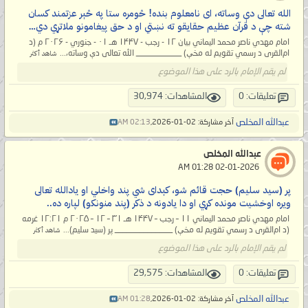
الله تعالی دې وساته، ای نامعلوم بنده! څومره ستا په څېر عزتمند کسان
شته چې د قرآن عظیم حقایقو ته نښتي او د حق پیغامونو ملاتړي دي…
امام مهدي ناصر محمد اليماني بیان ۱۲ - رجب - ۱۴۴۷ هـ ۰۱ - جنوري - ۲۰۲۶ م (د
ام‌القری د رسمي تقویم له مخې) ___________ الله تعالی دې وساته،...
شاهد أكثر
لم يقم الإمام بالرد على هذا الموضوع
تعليقات: 0
المشاهدات: 30,974
عبدالله المخلص
آخر مشاركة: 02-01-2026,
02:13 AM
عبدالله المخلص
‏ 02-01-2026 01:28 AM
پر (سید سلیم) حجت قائم شو، کېدای شي پند واخلي او یادالله تعالی
ویره اوخشیت مونده کړي او دا یادونه د ذکر (پند منونکو) لپاره ده..
امام مهدي ناصر محمد اليماني ۱۱ – رجب – ۱۴۴۷ هـ ۳۱ – ۱۲ – ۲۰۲۵ م ۱۲:۲۱ غرمه
(د ام‌القری د رسمي تقویم له مخې) ______________ پر (سید سلیم)...
شاهد أكثر
لم يقم الإمام بالرد على هذا الموضوع
تعليقات: 0
المشاهدات: 29,575
عبدالله المخلص
آخر مشاركة: 02-01-2026,
01:28 AM