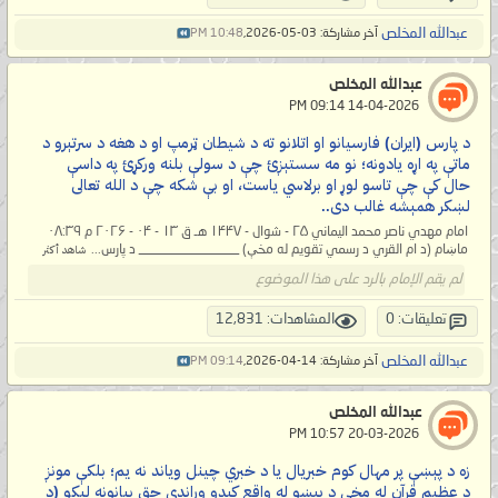
عبدالله المخلص
آخر مشاركة: 03-05-2026,
10:48 PM
عبدالله المخلص
‏ 14-04-2026 09:14 PM
د پارس (ایران) فارسیانو او اتلانو ته د شیطان ټرمپ او د هغه د سرتېرو د
ماتې په اړه یادونه؛ نو مه سستېږئ چې د سولې بلنه ورکړئ په داسې
حال کې چې تاسو لوړ او برلاسي یاست، او بې شکه چې د الله تعالی
لښکر همېشه غالب دی..
امام مهدي ناصر محمد اليماني ۲۵ - شوال - ۱۴۴۷ هـ ق ۱۳ - ۰۴ - ۲۰۲۶ م ۰۸:۳۹
ماښام (د ام القري د رسمي تقویم له مخې) _______________ د پارس...
شاهد أكثر
لم يقم الإمام بالرد على هذا الموضوع
تعليقات: 0
المشاهدات: 12,831
عبدالله المخلص
آخر مشاركة: 14-04-2026,
09:14 PM
عبدالله المخلص
‏ 20-03-2026 10:57 PM
زه د پېښې پر مهال کوم خبریال یا د خبري چینل ویاند نه یم؛ بلکې مونږ
د عظیم قرآن له مخې د پېښو له واقع کیدو وړاندې حق بیانونه لیکو (د