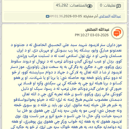
تعليقات: 0
المشاهدات: 45,282
عبدالله المخلص
آخر مشاركة: 05-03-2026,
01:36 AM
عبدالله المخلص
‏ 03-03-2026 10:27 PM
موږ دایران ستر لارښود شهید سید علي الحسيني الخامنئي ته د جنتونو د
نعمتونو مبارکي وایو، بېشکه زما رب بښونکی او مهربان دی. او د ایران
مسلمان ولس او د نړۍ ټول اسلامي امت ته د تسلیت مراتب وړاندې
کوو. بزدل او عیب لرونکي ګیدړ، ډونالډ ټرمپ ته د نړیوال او دروند سقوط
زیری ورکوو، چې د جګړې په ډګر کې به په سخت ډول راولوېږي. موږ دستر
لارښود تر شا د الله تعالی په لار کې د جهاد د دوام سپارښتنه کوو، تر څو
له دوو نېکو پایلو څخه یوه حاصله شي: یا بریا او یا شهادت. او پر هغو
کسانو د بریا هیله لرو چې په ځمکه کې یې سرکشي وکړه او فساد یې
خپور کړ. او خاین ګیدړ ډونالډ جان ټرمپ ته د رسوا، سپک او ذلیل
کوونکي ماتې زیری ورکوو. تاسو زر ځله تجربه کړې چې د الله تعالی
دښمنان مغضوب علیهم هیڅ ژمنه نه لري؛ لکه د خپلو پخوانیواسلافو
په څېر هر ځل خپله ژمنه ماتوي. ایران نور باید زر ځله د یو سوری څخه
ونه چیچل شي؛ اوس مو په یقین سره زده کړل چې هغوی یو ځل بیا
درسره خیانت وکړ، حال دا چې تاسو د خبرو اترو پر مېز ناست وئ. نوی
لارښود هغوی ته په هغه ژبه ځواب ورکړ چې هغوی پرې پوهېږي، او هغه
ژبه دوامداره جګړه ده، په هر هغه ځواک سره چې لرئ، تر څو په جګړه کې