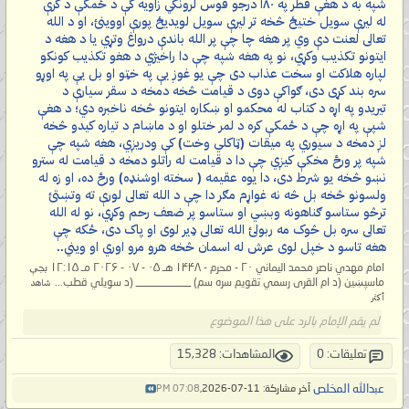
شپه به د هغې قطر په ۱۸۰ درجو قوس لرونکي زاویه کې د ځمکې د کرې
له لیرې سویل ختیځ څخه تر لیرې سویل لویدیځ پورې اووینئ، او د الله
تعالی لعنت دې وي پر هغه چا چې پر الله باندې درواغ وتړي یا د هغه د
ایتونو تکذیب وکړي، نو په هغه شپه چې دا راخیژي د هغو تکذیب کونکو
لپاره هلاکت او سخت عذاب دی چې یو غوږ یې په خټو او بل یې په اوړو
سره بند کړی دی، ګواکې دوی د قیامت څخه دمخه د سقر سیارې د
تیریدو په اړه د کتاب له محکمو او ښکاره ایتونو څخه ناخبره دي؛ د هغې
شپې په اړه چې د ځمکې کره د لمر ختلو او د ماښام د تیاره کیدو څخه
لږ دمخه د سیوري په میقات (ټاکلي وخت) کې ودریږي، هغه شپه چې
شپه پر ورځ مخکې کیږي چې دا د قیامت له راتلو دمخه د قیامت له سترو
نښو څخه یو شرط دی، دا یوه عقیمه ( سخته اوشنډه) ورځ ده، او زه له
ولسونو څخه بل څه نه غواړم مګر دا چې د الله تعالی لورې ته وتښتئ
ترڅو ستاسو ګناهونه وبښي او ستاسو پر ضعف رحم وکړي، نو له الله
تعالی سره بل څوک مه ربولئ الله تعالی ډیر لوی او پاک دی، ځکه چې
هغه تاسو د خپل لوی عرش له اسمان څخه هرو مرو اوري او ویني..
امام مهدي ناصر محمد اليماني ۲۰ - محرم - ۱۴۴۸ هـ ۰۵ - ۰۷ - ۲۰۲۶ مـ ۱۲:۱۵ بجې
ماسپښین (د ام القری رسمي تقویم سره سم) __________ (د سویلي قطب...
شاهد
أكثر
لم يقم الإمام بالرد على هذا الموضوع
تعليقات: 0
المشاهدات: 15,328
عبدالله المخلص
آخر مشاركة: 11-07-2026,
07:08 PM