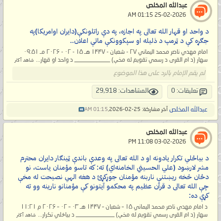
عبدالله المخلص
‏ 25-02-2026 01:15 AM
د واحد او قهار الله تعالی په اجازه، په دې راتلونکې(دایران اوامریکا)په
جګړه کې د ټرمپ د ذلیله او سپکوونکې ماتې اعلان..
امام مهدي ناصر محمد الیماني ۲۷ - شعبان - ۱۴۴۷ هـ ۱۵ - ۰۲ - ۲۰۲۶ مـ ۰۹:۵۱
سهار (د ام القرى د رسمي تقویم له مخې) ____________ د واحد او قهار...
شاهد أكثر
لم يقم الإمام بالرد على هذا الموضوع
تعليقات: 0
المشاهدات: 29,918
عبدالله المخلص
آخر مشاركة: 25-02-2026,
01:15 AM
عبدالله المخلص
‏ 03-02-2026 11:08 PM
د بیاځلي تکرار یادونه او د الله تعالی په وعدې باندې ټینګار دایران محترم
مشر لارښود (علي الحسيني الخامنه‌اي) ته: که تاسو مؤمنان یاست، نو
دځان څخه ریښتنې ناربنه مؤمنان جوړکړئ د هغه الهي نصیحت له مخې
چې الله تعالی د قرآن عظیم په محکمو آیتونو کې مؤمنانو نارینه وو ته
کړې ده:
د امام مهدي ناصر محمد اليماني ۱۵ – شعبان – ۱۴۴۷ هـ ۰۳ – ۰۲ – ۲۰۲۶ م ۱۱:۲۱
سهار (د ام القری رسمي تقويم له مخې) _____________ د بیاځلي تکرار...
شاهد أكثر