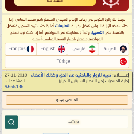
اضغط هنا
مرحباً بك زائرنا الكريم في رحاب الإمام المهدي المنتظر ناصر محمد اليماني : إذا
كانت هذه الزيارة الأولى تفضل بقراءة
التعليمات
أما إذا كنت تريد التسجيل فتفضل
بالضغط على
التسجيل
وتبدأ بالمشاركة في المواضيع، أما إذا كنت تريد تصفح
المواضيع فتفضل باختيار القسم المناسب أسفله.
العربية
فارسی
English
Français
Türkçe
إعـــــــلان:
تنبيه للزوار والباحثين عن الحق وكذلك الأعضاء
27-11-2018
إدارة المنتديات
‏(من الأنصار السابقين الأخيار)
المشاهدات:
9,656,136
المنتدى:
پښتو