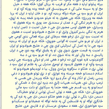
بېرته پیلولو لپاره د هغه مکر او فریب نه بریالی کوي؛ ځکه هغه د خپل
مخ او په سپینه ماڼۍ کې د صهیونیستي لابي څخه پرده پورته کړه او د
ایران او عربو سره یې خپله دوکه بربنډه کړه. نو د ځان لپاره د ایران له بریا
څخه مه وېرېږئ؛ ځکه چې هغوی به له خپلو حدودو څخه پښه نه اړوي،
او ان په هرمز تنګي کې د عمان تر سمندري حد پورې به بیرته هغوی ته
وسپاري، خو هغوی اوس مجبور دي چې د خپل امنیت د تامین لپاره د
هرمز په تنګي بشپړ کنټرول ولري او د خلیج د هیوادونو امنیت د هغوی
له امنیت سره تړلی دی ترڅو هغه سرطاني اډې بېرته فعالې نشي کومې چې
د ایران او عربو ملي امنیت ته ګواښ جوړوي، ځکه عربو او ایران ته بربنډه
شوه چې دا په اصل کې اسرائیلۍ اډې وې چې د خلیج هیوادونو او ایران
د امنیت په قیمت جوړې شوې وې. او په یقیني توګه پوه شئ چې د ایران
پالیسي د ښه والي لور ته بدله شوې ده، او له عربو سره یې د ښه
ګاونډیتوب لاره غوره کړې ده ترڅو د هغې غدر او دوکې وروسته چې ترمپ
ورسره وکړه او د هغوی لارښود او لومړي مشران یې په ظلم او تیري سره د
ټولې نړۍ د خلکو د سترګوپه وړاندې ووژل، بیا د لویدیځو هیوادونو له
اسلام دښمنانو څخه مرسته ونه غواړي. او د نړۍ ټولو هیوادونو د دغې
پېښې زغمل او انکار ونه کړ، مگر ډېرو لږو؛ ځکه وېرېدل چې هسې نه
ترمپ بریالی شي. هیهات، هیهات (لرې ده، ډېره لرې ده)، د ځمکې او
اسمانونو په رب قسم چې هغه حتماً په سپکاوې او ذلت سره ماتې
خوړونکی دی؛ ځکه چې هغه د ټولې انساني ټولنې تر ټولو خطرناک
دښمن دی؛ بلکې د ټولې نړۍ د هغو خلکو دښمن دی چې په غزه کې په
ځانګړې توګه او په فلسطین کې په عامه توګه له ضعیفانو او مسکینانو
سره خواخوږي لري. هغه د سعودي عربستان او د فارسي عربي خلیج