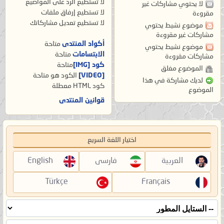
لا تستطيع
الرد على المواضيع
لا يحتوي مشاركات غير
لا تستطيع
إرفاق ملفات
مقروءة
لا تستطيع
تعديل مشاركاتك
موضوع نشيط يحتوي
مشاركات غير مقروءة
أكواد المنتدى
متاحة
موضوع نشيط يحتوي
الابتسامات
متاحة
مشاركات مقروءة
كود [IMG]
متاحة
الموضوع مغلق
[VIDEO]
الكود هو
متاحة
لديك مشاركة في هذا
كود HTML
معطلة
الموضوع
قوانين المنتدى
اختيار اللغة السريع
العربية
فارسی
English
Türkçe
Français