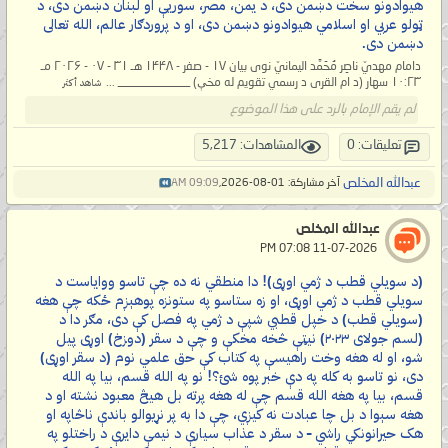
هیوادونو سخت دښمن دی، د یمن، مصر، سوریې او لبنان دښمن دی، د
ټولو عربي او اسلامي هیوادونو دښمن دی، او د پروردګار عالم، الله تعالی
دښمن دی.
دامام مهديّ ناصِر مُحَمَّد اليمانيّ نوی بیان ۱۷ - صفر - ۱۴۴۸ هـ ۳۱ - ۰۷ - ۲۰۲۶ مـ
۱۰:۲۳ سهار (د ام القرى د رسمي تقویم له مخې) ____________ ...
شاهد أكثر
لم يقم الإمام بالرد على هذا الموضوع
تعليقات: 0
المشاهدات: 5,217
عبدالله المخلص
آخر مشاركة: 01-08-2026,
09:09 AM
عبدالله المخلص
‏ 11-07-2026 07:08 PM
(د سویلي قطب د ژمي اوړی)! دا منطقي نه ده چې تاسو ووایاست د
سویلي قطب د ژمي اوړی، او زه ستاسو په ستونزه پوهېږم ځکه چې هغه
(سویلي قطب) د خپل قطبي شپې د ژمي په فصل کې دی، مګر دا د
(لسم جولای ۲۰۲۳) نیټې څخه مخکې و چې د سقر (دوزخ) اوړی پیل
شو، او له هغه وخت راهیسې په کتاب کې حق علمي نوم (د سقر اوړی)
دی، نو تاسو به کله په دې خبر پوه شئ؟! نو په الله قسم، بیا په الله
قسم، بیا په هغه الله قسم چې له هغه پرته بل هیڅ معبود نشته او د
هغه سېوا د بل چا عبادت نه کیږي، چې دا به پر نړیوالو باندې ناڅاپه او
هک حیرانونکي راشي – د سقر د عذاب سیارې د نیمې دایرې د راختلو په