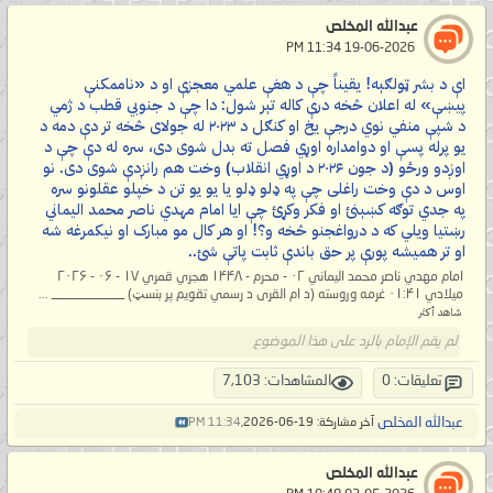
عبدالله المخلص
‏ 19-06-2026 11:34 PM
اې د بشر ټولګېه! یقیناً چې د هغې علمي معجزې او د «ناممکنې
پيښې» له اعلان څخه درې کاله تېر شول: دا چې د جنوبي قطب د ژمي
د شپې منفي نوي درجې یخ او کنګل د ۲۰۲۳ له جولای څخه تر دې دمه د
یو پرله پسې او دوامداره اوړي فصل ته بدل شوی دی، سره له دې چې د
اوږدو ورځو (د جون ۲۰۲۶ د اوړي انقلاب) وخت هم رانږدې شوی دی. نو
اوس د دې وخت راغلی چې په ډلو ډلو یا یو یو تن د خپلو عقلونو سره
په جدي توګه کښېنئ او فکر وکړئ چې ایا امام مهدي ناصر محمد اليماني
رښتیا ویلي که د درواغجنو څخه و؟! او هر کال مو مبارک او نیکمرغه شه
او تر همیشه پورې پر حق باندې ثابت پاتې شئ..
امام مهدي ناصر محمد اليماني ۰۲ - محرم - ۱۴۴۸ هجري قمري ۱۷ - ۰۶ - ۲۰۲۶
میلادي ۰۱:۴۱ غرمه وروسته (د ام القرى د رسمي تقویم پر بنسټ) ___________ ...
شاهد أكثر
لم يقم الإمام بالرد على هذا الموضوع
تعليقات: 0
المشاهدات: 7,103
عبدالله المخلص
آخر مشاركة: 19-06-2026,
11:34 PM
عبدالله المخلص