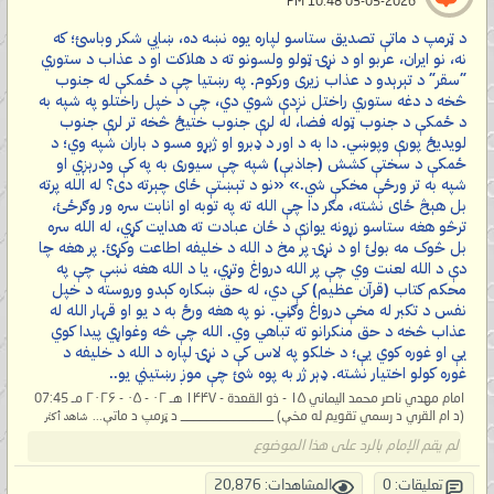
‏ 03-05-2026 10:48 PM
د ټرمپ د ماتې تصدیق ستاسو لپاره یوه نښه ده، ښايي شکر وباسئ؛ که
نه، نو ایران، عربو او د نړۍ ټولو ولسونو ته د هلاکت او د عذاب د ستوري
"سقر" د تېرېدو د عذاب زیری ورکوم. په رښتیا چې د ځمکې له جنوب
څخه د دغه ستوري راختل نږدې شوي دي، چې د خپل راختلو په شپه به
د ځمکې د جنوب ټوله فضا، له لرې جنوب ختیځ څخه تر لرې جنوب
لویدیځ پورې وپوښي. دا به د اور د ډبرو او ژېړو مسو د باران شپه وي؛ د
ځمکې د سختې کشش (جاذبې) شپه چې سیوری به په کې ودرېږي او
شپه به تر ورځې مخکې شي.» «نو د تېښتې ځای چېرته دی؟ له الله پرته
بل هېڅ ځای نشته، مګر دا چې الله ته په توبه او انابت سره ور وګرځئ،
ترڅو هغه ستاسو زړونه یوازې د ځان عبادت ته هدایت کړي، له الله سره
بل څوک مه بولئ او د نړۍ پر مخ د الله د خلیفه اطاعت وکړئ. پر هغه چا
دې د الله لعنت وي چې پر الله درواغ وتړي، یا د الله هغه نښې چې په
محکم کتاب (قرآن عظیم) کې دي، له حق ښکاره کېدو وروسته د خپل
نفس د تکبر له مخې درواغ وګڼي. نو په هغه ورځ به د یو او قهار الله له
عذاب څخه د حق منکرانو ته تباهي وي. الله چې څه وغواړي پیدا کوي
یې او غوره کوي یې؛ د خلکو په لاس کې د نړۍ لپاره د الله د خلیفه د
غوره کولو اختیار نشته. ډېر ژر به پوه شئ چې موږ رښتیني یو..
امام مهدي ناصر محمد الیماني ۱۵ - ذو القعدة - ۱۴۴۷ هـ ۰۲ - ۰۵ - ۲۰۲۶ مـ 07:45
(د ام القري د رسمي تقویم له مخې) ______________ د ټرمپ د ماتې...
شاهد أكثر
لم يقم الإمام بالرد على هذا الموضوع
تعليقات: 0
المشاهدات: 20,876