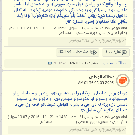
پېښو له واقع کیدو وړاندې قرآني خبري خپرونې)، او له همدې امله تاسو
ما د پېښو د رښتیا کېدو په وخت کې خاموشه مومئ، ترڅو د الله تعالی
دا قول رښتیا شي: {وَقُلِ الْحَمْدُ لِلَّهِ سَيُرِيكُمْ آيَاتِهِ فَتَعْرِفُونَهَا ۚ وَمَا رَبُّكَ
بِغَافِلٍ عَمَّا تَعْمَلُونَ} [سورة النمل: ۹۳]
امام مهدي ناصر محمد اليماني ۰۱ - شوال - ۱۴۴۷ هـ ۲۰ - ۰۳ - ۲۰۲۶ مـ ۱۰:۲۱ سهار
(د ام القرى درسمي تقويم سره سم) ...
شاهد أكثر
لم يقم الإمام بالرد على هذا الموضوع
تعليقات: 0
المشاهدات: 80,364
عبدالله المخلص
آخر مشاركة: 20-03-2026,
10:57 PM
عبدالله المخلص
‏ 05-03-2026 01:36 AM
ډونالډ ټرمپ د اصلي امريکايي ولس دښمن دی، او د ټولو مسلمانانو او
عيسويانو د ولسونو او حکومتونو دښمن دی، او د ټولو بشري ملتونو
دښمن دی؛ پرته له دې چې د بشر له افراطي شيطانانو څخه وي چې د
شيطان په ګوند کې شامل دي.
امام مهدي ناصر محمد اليماني 21 – صفر – 1438 هـ 21 – 11 – 2016 م 10:07 سهار (
د اُمّ القُرى د رسمي تقويم له مخې ) ــــــــــــــــــــ ...
شاهد أكثر
لم يقم الإمام بالرد على هذا الموضوع