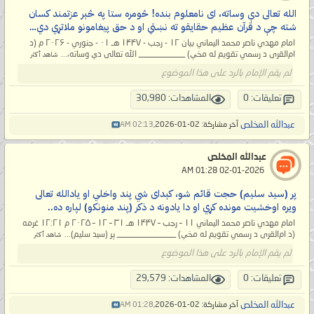
الله تعالی دې وساته، ای نامعلوم بنده! څومره ستا په څېر عزتمند کسان
شته چې د قرآن عظیم حقایقو ته نښتي او د حق پیغامونو ملاتړي دي…
امام مهدي ناصر محمد اليماني بیان ۱۲ - رجب - ۱۴۴۷ هـ ۰۱ - جنوري - ۲۰۲۶ م (د
ام‌القری د رسمي تقویم له مخې) ___________ الله تعالی دې وساته،...
شاهد أكثر
لم يقم الإمام بالرد على هذا الموضوع
تعليقات: 0
المشاهدات: 30,980
عبدالله المخلص
آخر مشاركة: 02-01-2026,
02:13 AM
عبدالله المخلص
‏ 02-01-2026 01:28 AM
پر (سید سلیم) حجت قائم شو، کېدای شي پند واخلي او یادالله تعالی
ویره اوخشیت مونده کړي او دا یادونه د ذکر (پند منونکو) لپاره ده..
امام مهدي ناصر محمد اليماني ۱۱ – رجب – ۱۴۴۷ هـ ۳۱ – ۱۲ – ۲۰۲۵ م ۱۲:۲۱ غرمه
(د ام‌القری د رسمي تقویم له مخې) ______________ پر (سید سلیم)...
شاهد أكثر
لم يقم الإمام بالرد على هذا الموضوع
تعليقات: 0
المشاهدات: 29,579
عبدالله المخلص
آخر مشاركة: 02-01-2026,
01:28 AM