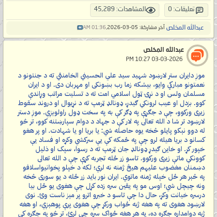
تعليقات: 0
المشاهدات: 45,289
عبدالله المخلص
آخر مشاركة: 05-03-2026,
01:36 AM
عبدالله المخلص
‏ 03-03-2026 10:27 PM
موږ دایران ستر لارښود شهید سید علي الحسيني الخامنئي ته د جنتونو د
نعمتونو مبارکي وایو، بېشکه زما رب بښونکی او مهربان دی. او د ایران
مسلمان ولس او د نړۍ ټول اسلامي امت ته د تسلیت مراتب وړاندې
کوو. بزدل او عیب لرونکي ګیدړ، ډونالډ ټرمپ ته د نړیوال او دروند سقوط
زیری ورکوو، چې د جګړې په ډګر کې به په سخت ډول راولوېږي. موږ دستر
لارښود تر شا د الله تعالی په لار کې د جهاد د دوام سپارښتنه کوو، تر څو
له دوو نېکو پایلو څخه یوه حاصله شي: یا بریا او یا شهادت. او پر هغو
کسانو د بریا هیله لرو چې په ځمکه کې یې سرکشي وکړه او فساد یې
خپور کړ. او خاین ګیدړ ډونالډ جان ټرمپ ته د رسوا، سپک او ذلیل
کوونکي ماتې زیری ورکوو. تاسو زر ځله تجربه کړې چې د الله تعالی
دښمنان مغضوب علیهم هیڅ ژمنه نه لري؛ لکه د خپلو پخوانیواسلافو
په څېر هر ځل خپله ژمنه ماتوي. ایران نور باید زر ځله د یو سوری څخه
ونه چیچل شي؛ اوس مو په یقین سره زده کړل چې هغوی یو ځل بیا
درسره خیانت وکړ، حال دا چې تاسو د خبرو اترو پر مېز ناست وئ. نوی
لارښود هغوی ته په هغه ژبه ځواب ورکړ چې هغوی پرې پوهېږي، او هغه
ژبه دوامداره جګړه ده، په هر هغه ځواک سره چې لرئ، تر څو په جګړه کې