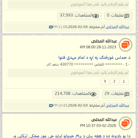
لم يقم الإمام بالرد على هذا الموضوع
تعليقات: 0
المشاهدات: 37,993
عبدالله المخلص
آخر مشاركة: 03-02-2026,
11:08 PM
عبدالله المخلص
‏ 28-11-2023 08:00 AM
د حماس غورځنګ په اړه د امام مهدي فتوا
- 1 - ======== اقتباس ========= 430770
شاهد أكثر
لم يقم الإمام بالرد على هذا الموضوع
3
2
1
تعليقات: 29
المشاهدات: 214,708
عبدالله المخلص
آخر مشاركة: 03-02-2026,
10:45 PM
عبدالله المخلص
‏ 03-02-2026 10:37 PM
دا یو یادونه ده د هغه بیان د پراخ خپرولو لپاره چې موږ مخکې لیکلی و،