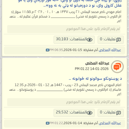
عقل کارولی وای، نو د دوزخیانو له ډلې به نه وو»..
امام مهدي ناصر محمد اليماني ۲۱ رجب ۱۴۴۷ هـ ۱۰ ـ ۰۱ ـ ۲۰۲۶ م ۱۱:۵۵ سهار (د
امّ القرى د رسمي تقویم له مخې) ______________ د محکم قرآن عظیم له...
شاهد
أكثر
لم يقم الإمام بالرد على هذا الموضوع
تعليقات: 0
المشاهدات: 30,183
عبدالله المخلص
آخر مشاركة: 15-01-2026,
06:35 PM
عبدالله المخلص
‏ 14-01-2026 01:22 PM
د پوښتونکو سوالونو ته ځوابونه ..
امام المهدي ناصر محمد اليماني 23 – رجب – 1447 هـ 12 – 01 – 2026 م 12:35
ماښام (د ام‌القرى د رسمي تقويم له مخې) _______________ د پوښتونکو...
شاهد
أكثر
لم يقم الإمام بالرد على هذا الموضوع
تعليقات: 0
المشاهدات: 29,532
عبدالله المخلص
آخر مشاركة: 14-01-2026,
01:22 PM