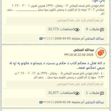
پاتې شئ..
امام مهدي ناصر محمد الیماني ۱۲ - رمضان - ۱۴۴۷ هجري قمرې ۰۱ - ۰۳ - ۲۰۲۶
میلادي ۱۲:۰۳ غرمه (د ام القری د رسمي کلیزې سره سم) ______________ ...
شاهد
أكثر
لم يقم الإمام بالرد على هذا الموضوع
تعليقات: 0
المشاهدات: 32,773
عبدالله المخلص
آخر مشاركة: 03-03-2026,
10:27 PM
عبدالله المخلص
‏ 22-02-2026 10:16 PM
د الله تعالی د محکم کتاب د حکم پر بنسټ، د یتیمانو د مالونو په اړه له
شرعي احکامو څخه..
- 1 - امام مهدي ناصر محمد الیماني ۰۵ - رمضان - ۱۴۴۷ هـ ۲۲ - ۰۲ - ۲۰۲۶ مـ
۰۶:۴۳ سهار (د ام القری د رسمي تقویم سره سم) ...
شاهد أكثر
لم يقم الإمام بالرد على هذا الموضوع
تعليقات: 1
المشاهدات: 31,977
عبدالله المخلص
آخر مشاركة: 26-02-2026,
08:25 PM