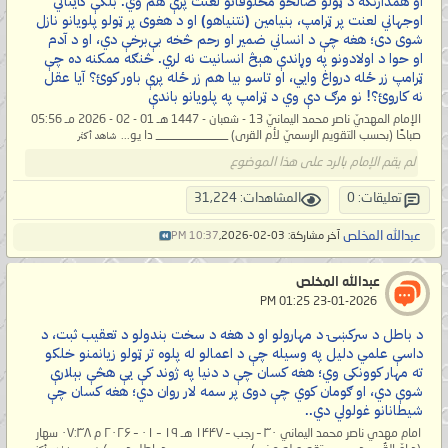
او همدارنګه د ټولو صالحو مخلوقاتو لعنت پرې هم وي. بلکې کایناتي
اوجهاني لعنت پر ټرامپ، بنیامین (نتنیاهو) او د هغوی پر ټولو پلویانو نازل
شوی دی؛ هغه چې د انساني ضمیر او رحم څخه بې‌برخې دي، او د آدم
او حوا د اولادونو په وړاندې هېڅ انسانیت نه لري. څنګه ممکنه ده چې
ټرامپ زر ځله درواغ وایي، او تاسو بیا هم زر ځله پرې باور کوئ؟ آیا عقل
نه کاروئ؟! نو مرګ دې وي د ټرامپ په پلویانو باندې
الإمام المهديّ ناصر محمد اليمانيّ 13 - شعبان - 1447 هـ 01 - 02 - 2026 مـ 05:56
صباحًا (بحسب التقويم الرسميّ لأم القرى) ____________ دا یو...
شاهد أكثر
لم يقم الإمام بالرد على هذا الموضوع
تعليقات: 0
المشاهدات: 31,224
عبدالله المخلص
آخر مشاركة: 03-02-2026,
10:37 PM
عبدالله المخلص
‏ 23-01-2026 01:25 PM
د باطل د سرکښۍ د مهارولو او د هغه د سخت بندولو د تعقيب ثبت، د
داسې علمي دلیل په وسيله چې د اعمالو له پلوه تر ټولو زيانمنو خلکو
ته مهار کوونکی وي؛ هغه کسان چې د دنيا په ژوند کې يې هڅې بېلارې
شوې دي، او ګومان کوي چې دوی پر سمه لار روان دي؛ هغه کسان چې
شيطانانو غولولي دي..
امام مهدي ناصر محمد اليماني ۳۰ – رجب – ۱۴۴۷ هـ ۱۹ – ۰۱ – ۲۰۲۶ م ۰۷:۳۸ سهار