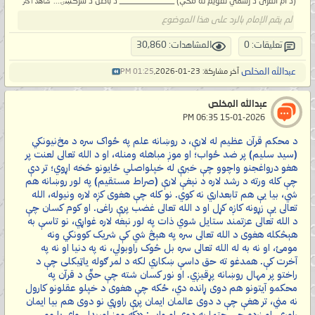
(د امّ القُرى د رسمي تقويم له مخې) _____________ د باطل د سرکښۍ...
شاهد أكثر
لم يقم الإمام بالرد على هذا الموضوع
تعليقات: 0
المشاهدات: 30,860
عبدالله المخلص
آخر مشاركة: 23-01-2026,
01:25 PM
عبدالله المخلص
‏ 15-01-2026 06:35 PM
د محکم قرآن عظیم له لارې، د روښانه علم په ځواک سره د مخ‌نیونکي
(سید سلیم) پر ضد ځواب؛ او موږ مباهله ومنله، او د الله تعالی لعنت پر
هغو درواغجنو واچوو چې خبرې له خپلواصلي ځایونو څخه اړوي؛ تر دې
چې کله ورته د رشد لاره د نېغې لارې (صراط مستقیم) په لور روښانه هم
شي، بیا یې هم تابعداري نه کوي. نو کله چې هغوی کږه لاره ونیوله، الله
تعالی یې زړونه کاږه کړل او د الله تعالی غضب پرې راغی. او کوم کسان چې
د الله تعالی عزتمند ستایل شوي ذات په لور نېغه لاره غواړي، نو تاسې به
هېڅکله هغوی د الله تعالی سره په هېڅ شي کې شریک کوونکي ونه
مومئ، او نه به له الله تعالی سره بل څوک راوبولي، نه په دنیا او نه په
آخرت کې. همدغو ته حق داسې ښکاري لکه د لمر ګوله یاټیکلی چې د
راختو پر مهال روښانه پړقیږي. او نور کسان شته چې حتّی د قرآن په
محکمو آیتونو هم دوی ړانده دي، ځکه چې هغوی د خپلو عقلونو کارول
نه مني، تر هغې چې د دوی عالمان ایمان پرې راوړي نو دوی هم بیا ایمان
راوړي. او زرده چې حتما به دوی او وایي: «که موږ اورېدلي وای یا مو