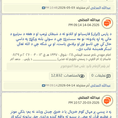
عبدالله المخلص
آخر مشاركة: 03-05-2026,
10:48 PM
عبدالله المخلص
‏ 14-04-2026 09:14 PM
د پارس (ایران) فارسیانو او اتلانو ته د شیطان ټرمپ او د هغه د سرتېرو د
ماتې په اړه یادونه؛ نو مه سستېږئ چې د سولې بلنه ورکړئ په داسې
حال کې چې تاسو لوړ او برلاسي یاست، او بې شکه چې د الله تعالی
لښکر همېشه غالب دی..
امام مهدي ناصر محمد اليماني ۲۵ - شوال - ۱۴۴۷ هـ ق ۱۳ - ۰۴ - ۲۰۲۶ م ۰۸:۳۹
ماښام (د ام القري د رسمي تقویم له مخې) _______________ د پارس...
شاهد أكثر
لم يقم الإمام بالرد على هذا الموضوع
تعليقات: 0
المشاهدات: 12,832
عبدالله المخلص
آخر مشاركة: 14-04-2026,
09:14 PM
عبدالله المخلص
‏ 20-03-2026 10:57 PM
زه د پېښې پر مهال کوم خبریال یا د خبري چینل ویاند نه یم؛ بلکې مونږ
د عظیم قرآن له مخې د پېښو له واقع کیدو وړاندې حق بیانونه لیکو (د