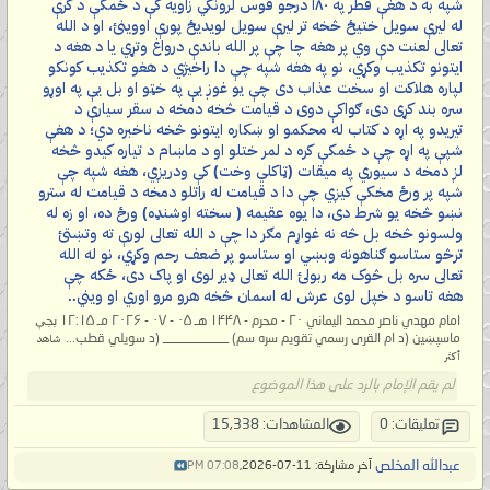
شپه به د هغې قطر په ۱۸۰ درجو قوس لرونکي زاویه کې د ځمکې د کرې
له لیرې سویل ختیځ څخه تر لیرې سویل لویدیځ پورې اووینئ، او د الله
تعالی لعنت دې وي پر هغه چا چې پر الله باندې درواغ وتړي یا د هغه د
ایتونو تکذیب وکړي، نو په هغه شپه چې دا راخیژي د هغو تکذیب کونکو
لپاره هلاکت او سخت عذاب دی چې یو غوږ یې په خټو او بل یې په اوړو
سره بند کړی دی، ګواکې دوی د قیامت څخه دمخه د سقر سیارې د
تیریدو په اړه د کتاب له محکمو او ښکاره ایتونو څخه ناخبره دي؛ د هغې
شپې په اړه چې د ځمکې کره د لمر ختلو او د ماښام د تیاره کیدو څخه
لږ دمخه د سیوري په میقات (ټاکلي وخت) کې ودریږي، هغه شپه چې
شپه پر ورځ مخکې کیږي چې دا د قیامت له راتلو دمخه د قیامت له سترو
نښو څخه یو شرط دی، دا یوه عقیمه ( سخته اوشنډه) ورځ ده، او زه له
ولسونو څخه بل څه نه غواړم مګر دا چې د الله تعالی لورې ته وتښتئ
ترڅو ستاسو ګناهونه وبښي او ستاسو پر ضعف رحم وکړي، نو له الله
تعالی سره بل څوک مه ربولئ الله تعالی ډیر لوی او پاک دی، ځکه چې
هغه تاسو د خپل لوی عرش له اسمان څخه هرو مرو اوري او ویني..
امام مهدي ناصر محمد اليماني ۲۰ - محرم - ۱۴۴۸ هـ ۰۵ - ۰۷ - ۲۰۲۶ مـ ۱۲:۱۵ بجې
ماسپښین (د ام القری رسمي تقویم سره سم) __________ (د سویلي قطب...
شاهد
أكثر
لم يقم الإمام بالرد على هذا الموضوع
تعليقات: 0
المشاهدات: 15,338
عبدالله المخلص
آخر مشاركة: 11-07-2026,
07:08 PM