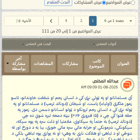
عرض المواضيع
عرض المشاركات
البحث المتقدم
صفحة 1 من 6
1
2
3
الأخيرة
عرض المواضيع من 1 إلى 20 من 111
أدوات المنتدى
البحث في المنتدى
آخر
كاتب
العنوان
مشاركات
المشاهدات
مشاركة
الموضوع
بواسطة
عبدالله المخلص
‏ 01-08-2026 09:09 AM
أي مسلمانانو او په ټولې نړۍ کې د انساني رحم او شفقت خاوندانو، تاسو
زموږ ملګري (اولیاء) یاست، او شیطان (دونالد ترمپ) د مسلمانانو او په
ټوله نړۍ کې د انساني رحم لرونکو د ټولو انسانانو دښمن دی. زموږ په
حقه فتوا کې چې د (۱۵ فبروري ۲۰۲۶) نیټه دمخه تېره شوې ده چې
(دونالد ترمپ) به حتماً په سپکاوې، ملامتیا او ذلت سره په یوه سپکه،
سپکونکې، شرمونکې او خرابه ماتې سره ماتې خوري، بیا به د دوږخ اور ته
ننوځي او د تباهۍ او هلاکت نارې به وهي؛ او نه یوازې یوه تباهي بلکې د
ډېرو تباهیو ډکې نارې به وهي. الله تعالی دې د عربو ترمنځ د جګړې د