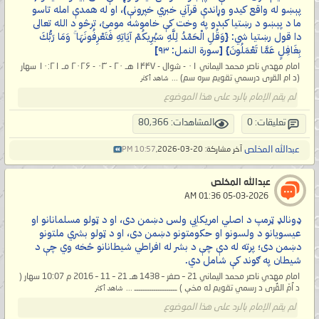
پېښو له واقع کیدو وړاندې قرآني خبري خپرونې)، او له همدې امله تاسو
ما د پېښو د رښتیا کېدو په وخت کې خاموشه مومئ، ترڅو د الله تعالی
دا قول رښتیا شي: {وَقُلِ الْحَمْدُ لِلَّهِ سَيُرِيكُمْ آيَاتِهِ فَتَعْرِفُونَهَا ۚ وَمَا رَبُّكَ
بِغَافِلٍ عَمَّا تَعْمَلُونَ} [سورة النمل: ۹۳]
امام مهدي ناصر محمد اليماني ۰۱ - شوال - ۱۴۴۷ هـ ۲۰ - ۰۳ - ۲۰۲۶ مـ ۱۰:۲۱ سهار
(د ام القرى درسمي تقويم سره سم) ...
شاهد أكثر
لم يقم الإمام بالرد على هذا الموضوع
تعليقات: 0
المشاهدات: 80,366
عبدالله المخلص
آخر مشاركة: 20-03-2026,
10:57 PM
عبدالله المخلص
‏ 05-03-2026 01:36 AM
ډونالډ ټرمپ د اصلي امريکايي ولس دښمن دی، او د ټولو مسلمانانو او
عيسويانو د ولسونو او حکومتونو دښمن دی، او د ټولو بشري ملتونو
دښمن دی؛ پرته له دې چې د بشر له افراطي شيطانانو څخه وي چې د
شيطان په ګوند کې شامل دي.
امام مهدي ناصر محمد اليماني 21 – صفر – 1438 هـ 21 – 11 – 2016 م 10:07 سهار (
د اُمّ القُرى د رسمي تقويم له مخې ) ــــــــــــــــــــ ...
شاهد أكثر
لم يقم الإمام بالرد على هذا الموضوع