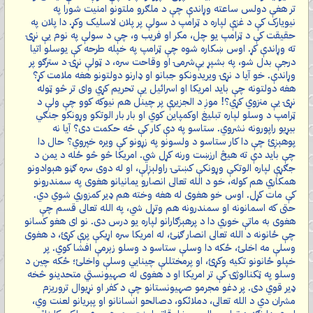
تر هغې دولس ساعته وړاندې چې د ملګرو ملتونو امنیت شورا په
نیویارک کې د غزې لپاره د ټرامپ د سولې پر پلان لاسلیک وکړ. دا پلان په
حقیقت کې د ټرامپ یو چل، مکر او فریب و، چې د سولې په نوم یې نړۍ
ته وړاندې کړ. اوس ښکاره شوه چې ټرامپ په خپله طرحه کې یوسلو اتیا
درجې بدل شو، په بشپړ بې‌شرمۍ او وقاحت سره، د ټولې نړۍ د سترګو پر
وړاندې. خو آیا د نړۍ ویریدونکو جبانو او ډارنو دولتونو هغه ملامت کړ؟
هغه دولتونه چې باید امریکا او اسرائیل یې تحریم کړي وای تر څو ټوله
نړۍ یې منزوي کړي؟! موږ د الجزیرې پر چینل هم نیوکه کوو چې ولې د
ټرامپ د وسلو لپاره تبلیغ اوکمپاین کوي او بار بار الوتکو وړونکو جنګي
بیړیو راپورونه نشروي. ستاسو په دې کار کې څه حکمت دی؟ آیا نه
پوهېږئ چې دا کار ستاسو د ولسونو په زړونو کې ویره خپروي؟ حال دا
چې باید دې ته هیڅ ارزښت ورنه کړل شي. امریکا څو څو ځله د یمن د
جګړې لپاره الوتکې وړونکې کښتۍ راولېږلې، او له دوی سره ګڼو هېوادونو
همکاري هم کوله، خو د الله تعالی انصارو یمانیانو هغوی په سمندرونو
کې مات کړل. اوس خو هغوی له هغه وخته هم ډیر کمزوري شوي دي.
حتی که اسمانونه او سمندرونه هم وتړل شي، په الله تعالی قسم چې
هغوی به ماتې خوري دا د پرهېزګارانو لپاره یو درس دی. نو ای هغو کسانو
چې ځانونه د الله تعالی انصار ګڼئ، له امریکا سره اړیکې پرې کړئ، د هغوی
وسلې مه اخلئ، ځکه دا وسلې ستاسو د وسلو زېرمې افشا کوي. پر
خپلو ځانونو تکیه وکړئ، او پرمختللې چینایي وسلې واخلئ؛ ځکه چین د
وسلو په ټکنالوژۍ کې تر امریکا او د هغوی له صهیونستي متحدینو څخه
ډیر قوي دی. پر دغو مجرمو صهیونستانو چې د کفر او نړیوال تروریزم
مشران دي د الله تعالی، دملائکو، دصالحو انسانانو او پېریانو لعنت وي،