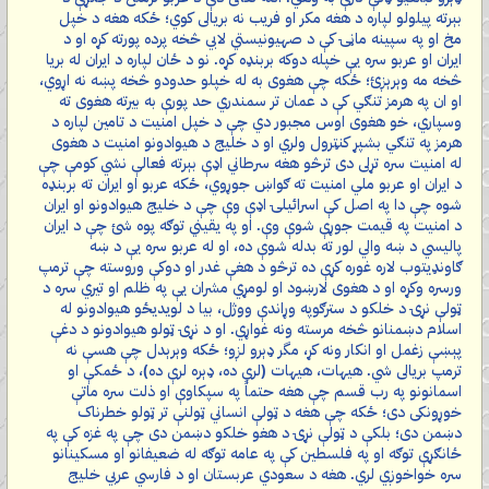
بېرته پیلولو لپاره د هغه مکر او فریب نه بریالی کوي؛ ځکه هغه د خپل
مخ او په سپینه ماڼۍ کې د صهیونیستي لابي څخه پرده پورته کړه او د
ایران او عربو سره یې خپله دوکه بربنډه کړه. نو د ځان لپاره د ایران له بریا
څخه مه وېرېږئ؛ ځکه چې هغوی به له خپلو حدودو څخه پښه نه اړوي،
او ان په هرمز تنګي کې د عمان تر سمندري حد پورې به بیرته هغوی ته
وسپاري، خو هغوی اوس مجبور دي چې د خپل امنیت د تامین لپاره د
هرمز په تنګي بشپړ کنټرول ولري او د خلیج د هیوادونو امنیت د هغوی
له امنیت سره تړلی دی ترڅو هغه سرطاني اډې بېرته فعالې نشي کومې چې
د ایران او عربو ملي امنیت ته ګواښ جوړوي، ځکه عربو او ایران ته بربنډه
شوه چې دا په اصل کې اسرائیلۍ اډې وې چې د خلیج هیوادونو او ایران
د امنیت په قیمت جوړې شوې وې. او په یقیني توګه پوه شئ چې د ایران
پالیسي د ښه والي لور ته بدله شوې ده، او له عربو سره یې د ښه
ګاونډیتوب لاره غوره کړې ده ترڅو د هغې غدر او دوکې وروسته چې ترمپ
ورسره وکړه او د هغوی لارښود او لومړي مشران یې په ظلم او تیري سره د
ټولې نړۍ د خلکو د سترګوپه وړاندې ووژل، بیا د لویدیځو هیوادونو له
اسلام دښمنانو څخه مرسته ونه غواړي. او د نړۍ ټولو هیوادونو د دغې
پېښې زغمل او انکار ونه کړ، مگر ډېرو لږو؛ ځکه وېرېدل چې هسې نه
ترمپ بریالی شي. هیهات، هیهات (لرې ده، ډېره لرې ده)، د ځمکې او
اسمانونو په رب قسم چې هغه حتماً په سپکاوې او ذلت سره ماتې
خوړونکی دی؛ ځکه چې هغه د ټولې انساني ټولنې تر ټولو خطرناک
دښمن دی؛ بلکې د ټولې نړۍ د هغو خلکو دښمن دی چې په غزه کې په
ځانګړې توګه او په فلسطین کې په عامه توګه له ضعیفانو او مسکینانو
سره خواخوږي لري. هغه د سعودي عربستان او د فارسي عربي خلیج