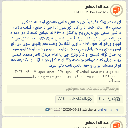
عبدالله المخلص
‏ 19-06-2026 11:34 PM
اې د بشر ټولګېه! یقیناً چې د هغې علمي معجزې او د «ناممکنې
پيښې» له اعلان څخه درې کاله تېر شول: دا چې د جنوبي قطب د ژمي
د شپې منفي نوي درجې یخ او کنګل د ۲۰۲۳ له جولای څخه تر دې دمه د
یو پرله پسې او دوامداره اوړي فصل ته بدل شوی دی، سره له دې چې د
اوږدو ورځو (د جون ۲۰۲۶ د اوړي انقلاب) وخت هم رانږدې شوی دی. نو
اوس د دې وخت راغلی چې په ډلو ډلو یا یو یو تن د خپلو عقلونو سره
په جدي توګه کښېنئ او فکر وکړئ چې ایا امام مهدي ناصر محمد اليماني
رښتیا ویلي که د درواغجنو څخه و؟! او هر کال مو مبارک او نیکمرغه شه
او تر همیشه پورې پر حق باندې ثابت پاتې شئ..
امام مهدي ناصر محمد اليماني ۰۲ - محرم - ۱۴۴۸ هجري قمري ۱۷ - ۰۶ - ۲۰۲۶
میلادي ۰۱:۴۱ غرمه وروسته (د ام القرى د رسمي تقویم پر بنسټ) ___________ ...
شاهد أكثر
لم يقم الإمام بالرد على هذا الموضوع
تعليقات: 0
المشاهدات: 7,103
عبدالله المخلص
آخر مشاركة: 19-06-2026,
11:34 PM
عبدالله المخلص