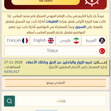
اضغط هنا
مرحباً بك زائرنا الكريم في رحاب الإمام المهدي المنتظر ناصر محمد اليماني : إذا
كانت هذه الزيارة الأولى تفضل بقراءة
التعليمات
أما إذا كنت تريد التسجيل فتفضل
بالضغط على
التسجيل
وتبدأ بالمشاركة في المواضيع، أما إذا كنت تريد تصفح
المواضيع فتفضل باختيار القسم المناسب أسفله.
العربية
فارسی
English
Français
Türkçe
إعـــــــلان:
تنبيه للزوار والباحثين عن الحق وكذلك الأعضاء
27-11-2018
إدارة المنتديات
‏(من الأنصار السابقين الأخيار)
المشاهدات:
9,656,417
المنتدى:
پښتو