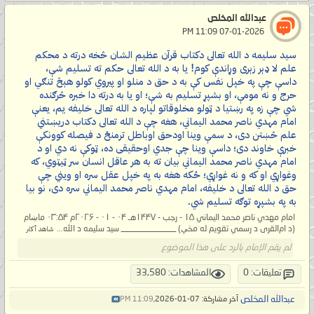
عبدالله المخلص
‏ 07-01-2026 11:09 PM
سید سلیمه د الله تعالی دکتاب قرآن عظیم الشان څخه درته د محکم
علم لا ډېر زېرى وړاندې کوم! یا به د الله تعالی حکم ته تسلیم شې،
داسې چې په خپل نفس کې به د حق د منلو او پیروي کولو هېڅ تنګي او
حرج و نه مومې، او بشپړ تسلیم به شې؛ او یا به درته دا خبره څرګنده
شي چې زه په رښتیا د ټولو مخلوقاتو لپاره د الله تعالی خلیفه یم، یعنې
امام مهدي ناصر محمد اليماني، هغه چې د الله تعالی دکتاب دریښتني
علم څښتن دی، د سمې وینا اودحق اوباطل ترمنځ د فیصله کوونکې
خبرې خاوند دی؛ داسې وینا چې جدي اوحقیقی ده، ټوکې نه دي او د
امام مهدي ناصر محمد اليماني بیان ته به هر عاقل انسان سر ټیټوي، که
وغواړي او که و نه غواړي؛ ځکه هغه به په خپل عقل سره او ویني چې
حق د الله تعالی د خلیفه، امام مهدي ناصر محمد اليماني سره دی، نو بیا
به په بشپړه توګه تسلیم شي.
امام مهدي ناصر محمد اليماني ۱۵ - رجب - ۱۴۴۷هـ ۰۴ - ۰۱ - ۲۰۲۶م ۰۳:۵۴ ماښام
(د ام‌القرى د رسمي تقویم له مخې) _____________ سید سلیمه د الله...
شاهد أكثر
لم يقم الإمام بالرد على هذا الموضوع
تعليقات: 0
المشاهدات: 33,580
عبدالله المخلص
آخر مشاركة: 07-01-2026,
11:09 PM