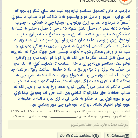
‏ 03-05-2026 10:48 PM
د ټرمپ د ماتې تصدیق ستاسو لپاره یوه نښه ده، ښايي شکر وباسئ؛ که
نه، نو ایران، عربو او د نړۍ ټولو ولسونو ته د هلاکت او د عذاب د ستوري
"سقر" د تېرېدو د عذاب زیری ورکوم. په رښتیا چې د ځمکې له جنوب
څخه د دغه ستوري راختل نږدې شوي دي، چې د خپل راختلو په شپه به
د ځمکې د جنوب ټوله فضا، له لرې جنوب ختیځ څخه تر لرې جنوب
لویدیځ پورې وپوښي. دا به د اور د ډبرو او ژېړو مسو د باران شپه وي؛ د
ځمکې د سختې کشش (جاذبې) شپه چې سیوری به په کې ودرېږي او
شپه به تر ورځې مخکې شي.» «نو د تېښتې ځای چېرته دی؟ له الله پرته
بل هېڅ ځای نشته، مګر دا چې الله ته په توبه او انابت سره ور وګرځئ،
ترڅو هغه ستاسو زړونه یوازې د ځان عبادت ته هدایت کړي، له الله سره
بل څوک مه بولئ او د نړۍ پر مخ د الله د خلیفه اطاعت وکړئ. پر هغه چا
دې د الله لعنت وي چې پر الله درواغ وتړي، یا د الله هغه نښې چې په
محکم کتاب (قرآن عظیم) کې دي، له حق ښکاره کېدو وروسته د خپل
نفس د تکبر له مخې درواغ وګڼي. نو په هغه ورځ به د یو او قهار الله له
عذاب څخه د حق منکرانو ته تباهي وي. الله چې څه وغواړي پیدا کوي
یې او غوره کوي یې؛ د خلکو په لاس کې د نړۍ لپاره د الله د خلیفه د
غوره کولو اختیار نشته. ډېر ژر به پوه شئ چې موږ رښتیني یو..
امام مهدي ناصر محمد الیماني ۱۵ - ذو القعدة - ۱۴۴۷ هـ ۰۲ - ۰۵ - ۲۰۲۶ مـ 07:45
(د ام القري د رسمي تقویم له مخې) ______________ د ټرمپ د ماتې...
شاهد أكثر
لم يقم الإمام بالرد على هذا الموضوع
تعليقات: 0
المشاهدات: 20,882