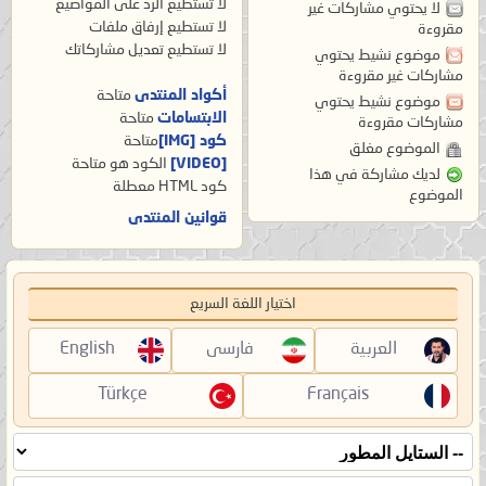
لا تستطيع
الرد على المواضيع
لا يحتوي مشاركات غير
لا تستطيع
إرفاق ملفات
مقروءة
لا تستطيع
تعديل مشاركاتك
موضوع نشيط يحتوي
مشاركات غير مقروءة
أكواد المنتدى
متاحة
موضوع نشيط يحتوي
الابتسامات
متاحة
مشاركات مقروءة
كود [IMG]
متاحة
الموضوع مغلق
[VIDEO]
الكود هو
متاحة
لديك مشاركة في هذا
كود HTML
معطلة
الموضوع
قوانين المنتدى
اختيار اللغة السريع
العربية
فارسی
English
Türkçe
Français