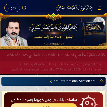
دخول
صَيْفُ سَقَرَ يَبدأُ في اجتياحِ شِتاءِ القُطبِ الشَّمالي كَما وعَدناكُم بالحقِّ لعَامِكم هذا (1445 هـ) ..
بقلم الإمام المهدي ناصر محمد اليماني يوم 18 - جمادى الآخرة - 1445 هـ
موافق 31 - 12 - 2023 م الساعة 07:44 صباحًا بحسب التقويم الرسمي لأمّ القُرى
*** International Section ***
سلسلة بيانات فيروس كورونا وسره المكنون