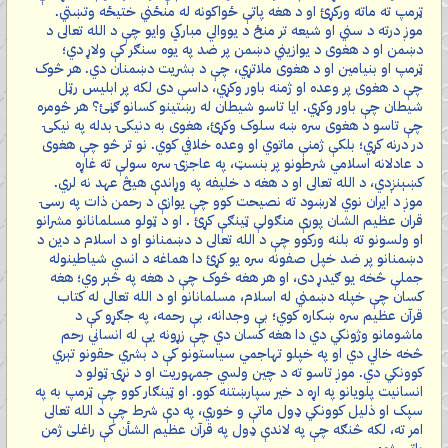
ټرمپ ته ماته ورکړئ او د هغه پاتې ځواکونه له منځني ختیځه وتښتي.
موږ درته د سني او شیعه تر منځ د یووالي مبارکي وایو چې د الله تعالی د
دښمن او د هغوی د یوازیني دښمن پر ضد په یوه سنګر کې ولاړ دي؛
ټرمپ او بنیامین او د هغوی ملاتړي، چې د بشریت دښمنان دي. هر څوک
چې د هغوی پر وعده او ژمنه باور وکړي، داسې دی لکه پر ابلیس رټل
شیطان چې باور وکړي. ایا تاسو شیطان له رښتینو کسانو ګڼئ؟ هر څومره
چې تاسو د هغوی سره ښه سلوک وکړئ، هغوی به دنیکۍ بدله په نیکۍ
در درنه کړي؛ بلکې ژمنې ماتوي او وعده خلافي کوي. نو تر څو چې هغوی
د عادلانه اسلامي شرطونو پر بنسټ، په عاجزۍ سره سولې ته غاړه
کښېنږدي، د الله تعالی او د هغه د خلیفه په وړاندې هیڅ عهد نه لري.
موږ د ایران نوي لارښود ته نصیحت کوو چې یوازې د رحمن ذات په رسۍ
قران عظیم الشان پورې منګولې ټینګې کړئ . او د ټولو مسلمانانو مشرانو
او ولسونو ته بلنه ورکوو چې د الله تعالی د دښمنانو او د اسلام د دین د
دښمنانو پر ضد خپل صفونه سره یو کړئ دا هماغه د انسي شیاطینوله
جملې څخه یو ګیدړ دی، او هر هغه څوک چې د هغه په څېر وي؛ هغه
کسان چې خپله دښمني له اسلام، مسلمانانو او د الله تعالی له کتاب
قرآن عظیم سره ښکاره کوي؛ بې وجدانه، بې رحمه، په جګړو کې د
ماشومانو وژونکي دي دا هغه کسان دي چې زړونه یې له انساني رحم
څخه خالي دي او په خپلو تهاجمي سیاستونو کې د بشري حقونو تېري
کوونکي دي. موږ تاسو ته د چین ولسي جمهوریت او د نړۍ ټولو د
انسانیت پلویانو په اړه د خیر سپارښتنه کوو. او ټینګار کوو چې ټرمپ به په
سپک او ذلیل کوونکي ډول ماتې و خوري، په دې شرط چې د الله تعالی
امر ته، لکه څنګه چې په لاندې ډول په قرآن عظیم الشأن کې راغلی ژمن