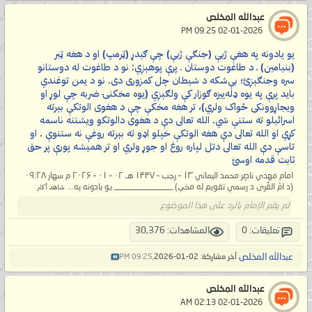
عبدالله المخلص
‏ 02-01-2026 09:25 PM
يو يادونه په هغې ژبې (جنګې ژبې) چې ګيدړ (ټرمپ) او د هغه ټبر
(بنيامين) ـ د طاغوت دوستان ـ پرې پوهېږي: نو د طاغوت له دوستانو
سره وجنګېږئ؛ بې‌شکه د شيطان چل کمزورى دى. نو د يمن توغندي
باید پرې په يوه ډله‌ييزه ګوزار کې ولګېږي (يوه مخکنۍ ضربه چې لوړ او
ويجاړوونکی ځواک ولري)، تر هغه مخکې چې د هغوی الوتکې بېرته
اسرائيلو ته ستنې شي. الله تعالی دې د هغوی دالوتکو ویشتنه ناسمه
کړي او الله تعالی دې هغه الوتکې خپلو اډو ته بېرته روغې نه ستنوې . او
تاسې دې الله تعالی دتل لپاره روغ او جوړ ولري او تر همیشه پورې پر حق
ثابت قدمه اوسئ
امام مهدي ناصِر محمد اليماني ۱۳ – رجب – ۱۴۴۷ هـ ۰۲ – ۰۱ – ۲۰۲۶ م سهار ۰۹:۲۸
(د امّ القُرى د رسمي تقويم له مخې) ______________ يو يادونه په...
شاهد أكثر
لم يقم الإمام بالرد على هذا الموضوع
تعليقات: 0
المشاهدات: 30,376
عبدالله المخلص
آخر مشاركة: 02-01-2026,
09:25 PM
عبدالله المخلص
‏ 02-01-2026 02:13 AM