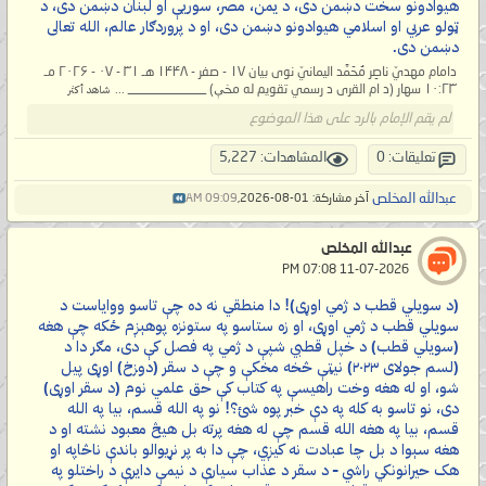
هیوادونو سخت دښمن دی، د یمن، مصر، سوریې او لبنان دښمن دی، د
ټولو عربي او اسلامي هیوادونو دښمن دی، او د پروردګار عالم، الله تعالی
دښمن دی.
دامام مهديّ ناصِر مُحَمَّد اليمانيّ نوی بیان ۱۷ - صفر - ۱۴۴۸ هـ ۳۱ - ۰۷ - ۲۰۲۶ مـ
۱۰:۲۳ سهار (د ام القرى د رسمي تقویم له مخې) ____________ ...
شاهد أكثر
لم يقم الإمام بالرد على هذا الموضوع
تعليقات: 0
المشاهدات: 5,227
عبدالله المخلص
آخر مشاركة: 01-08-2026,
09:09 AM
عبدالله المخلص
‏ 11-07-2026 07:08 PM
(د سویلي قطب د ژمي اوړی)! دا منطقي نه ده چې تاسو ووایاست د
سویلي قطب د ژمي اوړی، او زه ستاسو په ستونزه پوهېږم ځکه چې هغه
(سویلي قطب) د خپل قطبي شپې د ژمي په فصل کې دی، مګر دا د
(لسم جولای ۲۰۲۳) نیټې څخه مخکې و چې د سقر (دوزخ) اوړی پیل
شو، او له هغه وخت راهیسې په کتاب کې حق علمي نوم (د سقر اوړی)
دی، نو تاسو به کله په دې خبر پوه شئ؟! نو په الله قسم، بیا په الله
قسم، بیا په هغه الله قسم چې له هغه پرته بل هیڅ معبود نشته او د
هغه سېوا د بل چا عبادت نه کیږي، چې دا به پر نړیوالو باندې ناڅاپه او
هک حیرانونکي راشي – د سقر د عذاب سیارې د نیمې دایرې د راختلو په