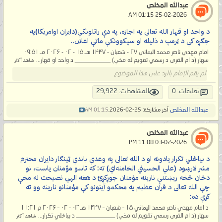
عبدالله المخلص
‏ 25-02-2026 01:15 AM
د واحد او قهار الله تعالی په اجازه، په دې راتلونکې(دایران اوامریکا)په
جګړه کې د ټرمپ د ذلیله او سپکوونکې ماتې اعلان..
امام مهدي ناصر محمد الیماني ۲۷ - شعبان - ۱۴۴۷ هـ ۱۵ - ۰۲ - ۲۰۲۶ مـ ۰۹:۵۱
سهار (د ام القرى د رسمي تقویم له مخې) ____________ د واحد او قهار...
شاهد أكثر
لم يقم الإمام بالرد على هذا الموضوع
تعليقات: 0
المشاهدات: 29,922
عبدالله المخلص
آخر مشاركة: 25-02-2026,
01:15 AM
عبدالله المخلص
‏ 03-02-2026 11:08 PM
د بیاځلي تکرار یادونه او د الله تعالی په وعدې باندې ټینګار دایران محترم
مشر لارښود (علي الحسيني الخامنه‌اي) ته: که تاسو مؤمنان یاست، نو
دځان څخه ریښتنې ناربنه مؤمنان جوړکړئ د هغه الهي نصیحت له مخې
چې الله تعالی د قرآن عظیم په محکمو آیتونو کې مؤمنانو نارینه وو ته
کړې ده:
د امام مهدي ناصر محمد اليماني ۱۵ – شعبان – ۱۴۴۷ هـ ۰۳ – ۰۲ – ۲۰۲۶ م ۱۱:۲۱
سهار (د ام القری رسمي تقويم له مخې) _____________ د بیاځلي تکرار...
شاهد أكثر