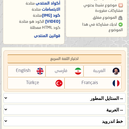
أكواد المنتدى
متاحة
موضوع نشيط يحتوي
الابتسامات
متاحة
مشاركات مقروءة
كود [IMG]
متاحة
الموضوع مغلق
[VIDEO]
الكود هو
متاحة
لديك مشاركة في هذا
كود HTML
معطلة
الموضوع
قوانين المنتدى
اختيار اللغة السريع
العربية
فارسی
English
Türkçe
Français