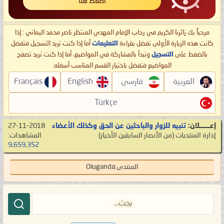
اضغط هنا
مرحباً بك زائرنا الكريم في رحاب الإمام المهدي المنتظر ناصر محمد اليماني : إذا
كانت هذه الزيارة الأولى تفضل بقراءة
التعليمات
أما إذا كنت تريد التسجيل فتفضل
بالضغط على
التسجيل
وتبدأ بالمشاركة في المواضيع، أما إذا كنت تريد تصفح
المواضيع فتفضل باختيار القسم المناسب أسفله.
العربية
فارسی
English
Français
Türkçe
إعـــــــلان:
تنبيه للزوار والباحثين عن الحق وكذلك الأعضاء
27-11-2018
إدارة المنتديات
‏(من الأنصار السابقين الأخيار)
المشاهدات:
9,659,352
المنتدى:
Oluganda