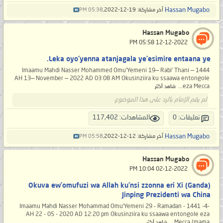
Hassan Mugabo
آخر مشاركة: 19-12-2022,
05:38 PM
Hassan Mugabo
‏ 12-12-2022 05:58 PM
Leka oyo'yenna atanjagala ye'esimire entaana ye.
Imaamu Mahdi Nasser Mohammed Omu'Yemeni 19— Rabi’ Thani — 1444
AH 13— November — 2022 AD 03:08 AM Okusinziira ku ssaawa entongole
eza Mecca...
شاهد أكثر
لم يقم الإمام بالرد على هذا الموضوع
تعليقات: 0
المشاهدات: 117,402
Hassan Mugabo
آخر مشاركة: 12-12-2022,
05:58 PM
Hassan Mugabo
‏ 02-12-2022 10:04 PM
(Ganda) Okuva ew'omufuzi wa Allah ku'nsi zzonna eri Xi
Jinping Prezidenti wa China
-4- Imaamu Mahdi Nasser Mohammad Omu'Yemeni 29 - Ramadan - 1441
AH 22 - 05 - 2020 AD 12:20 pm Okusinziira ku ssaawa entongole eza
Mecca (mama...
شاهد أكثر