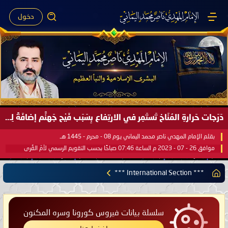
دخول
صَيْفُ سَقَرَ يَبدأُ في اجتياحِ شِتاءِ القُطبِ الشَّمالي كَما وعَدناكُم بالحقِّ لعَامِكم هذا (1445 هـ) ..
بقلم الإمام المهدي ناصر محمد اليماني يوم 18 - جمادى الآخرة - 1445 هـ
موافق 31 - 12 - 2023 م الساعة 07:44 صباحًا بحسب التقويم الرسمي لأمّ القُرى
*** International Section ***
سلسلة بيانات فيروس كورونا وسره المكنون