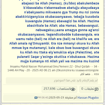
abajaasi ba Allah (Hamas), (ku'bbo) abakulembeze
b’Abawalabu n’ebannaabwe abatujju abayudaaya
n'abakyaamu mikwaano gya Trump mu nsi zonna
abakkiriziganyizza okubasaanyaawo, tebajja kusobola
kuwangula (Hamas) abawagizi ba Allah. Mazima
abasirikale ba Allah; aba Hamas, bebawanguzi,
nebwegakuŋŋaana amagye gonna ag’ensi
okubasaanyaawo, tegandisobodde kubawangula, era
wamu nabo (bali) ne Allah era (bali) ne khalifa we, era
Allah amala ng’Omuyambi. Era nze mmanyi okuva ku Allah
mmwe bye mutamanyi, kale obwo bwe buwanguzi okuva
ku Allah mu ttaka ely’emukisa elya (Palestine), ate
pulaneti Saqar y'esinga okutiisa n’obukaawa. Mazima
mujja kumanya nti Allah yali wa mazima mu kusind
- 34 - Imaamu Mahdi Nasser Mohammad Omu'Yemeni 22 - Dhul Qa'dah -
1446 AH May - 20 - 2025 AD 06:21 am (Okusinziira ku ssaawa entongole
eza ...
شاهد أكثر
لم يقم الإمام بالرد على هذا الموضوع
تعليقات: 0
المشاهدات: 257,696
Hassan Mugabo
آخر مشاركة: 23-05-2025,
06:40 PM