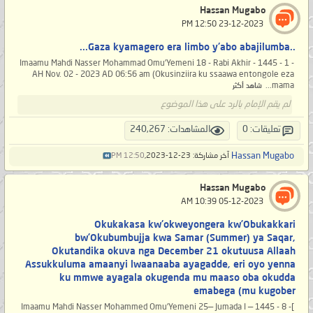
Hassan Mugabo
‏ 23-12-2023 12:50 PM
..Gaza kyamagero era limbo y'abo abajilumba...
- 1 - Imaamu Mahdi Nasser Mohammad Omu'Yemeni 18 - Rabi Akhir - 1445
AH Nov. 02 - 2023 AD 06:56 am (Okusinziira ku ssaawa entongole eza
mama...
شاهد أكثر
لم يقم الإمام بالرد على هذا الموضوع
تعليقات: 0
المشاهدات: 240,267
Hassan Mugabo
آخر مشاركة: 23-12-2023,
12:50 PM
Hassan Mugabo
‏ 05-12-2023 10:39 AM
Okukakasa kw'okweyongera kw’Obukakkari
bw’Okubumbujja kwa Samar (Summer) ya Saqar,
Okutandika okuva nga December 21 okutuusa Allaah
Assukkuluma amaanyi lwaanaaba ayagadde, eri oyo yenna
ku mmwe ayagala okugenda mu maaso oba okudda
emabega (mu kugober
]- 8 - Imaamu Mahdi Nasser Mohammed Omu'Yemeni 25— Jumada I — 1445