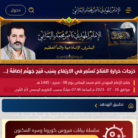
دخول
دَرَجات حَرارةِ المُنَاخ تَستَمِر في الارتِفاع بِسَبَب فَيْح جَهنَّم إضافَةً لِحرارةِ الشَّمس في مُحكَم القُرآن العَظيم ..
بقلم الإمام المهدي ناصر محمد اليماني يوم 08 - محرم - 1445 هـ
موافق 26 - 07 - 2023 م الساعة 07:46 صباحًا بحسب التقويم الرسمي لأمّ القُرى
تطبيق الهدهد
سلسلة بيانات فيروس كورونا وسره المكنون