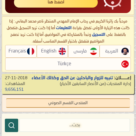
اضغط هنا
مرحباً بك زائرنا الكريم في رحاب الإمام المهدي المنتظر ناصر محمد اليماني : إذا
كانت هذه الزيارة الأولى تفضل بقراءة
التعليمات
أما إذا كنت تريد التسجيل فتفضل
بالضغط على
التسجيل
وتبدأ بالمشاركة في المواضيع، أما إذا كنت تريد تصفح
المواضيع فتفضل باختيار القسم المناسب أسفله.
العربية
فارسی
English
Français
Türkçe
إعـــــــلان:
تنبيه للزوار والباحثين عن الحق وكذلك الأعضاء
27-11-2018
إدارة المنتديات
‏(من الأنصار السابقين الأخيار)
المشاهدات:
9,656,151
المنتدى:
القسم الصوتي