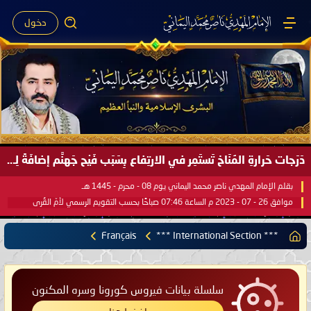
دخول
صَيْفُ سَقَرَ يَبدأُ في اجتياحِ شِتاءِ القُطبِ الشَّمالي كَما وعَدناكُم بالحقِّ لعَامِكم هذا (1445 هـ) ..
بقلم الإمام المهدي ناصر محمد اليماني يوم 18 - جمادى الآخرة - 1445 هـ
موافق 31 - 12 - 2023 م الساعة 07:44 صباحًا بحسب التقويم الرسمي لأمّ القُرى
Français
*** International Section ***
سلسلة بيانات فيروس كورونا وسره المكنون