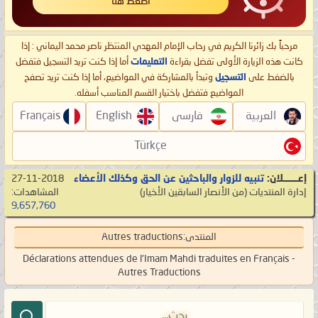
اضغط هنا
مرحباً بك زائرنا الكريم في رحاب الإمام المهدي المنتظر ناصر محمد اليماني : إذا
كانت هذه الزيارة الأولى تفضل بقراءة
التعليمات
أما إذا كنت تريد التسجيل فتفضل
بالضغط على
التسجيل
وتبدأ بالمشاركة في المواضيع، أما إذا كنت تريد تصفح
المواضيع فتفضل باختيار القسم المناسب أسفله.
العربية
فارسی
English
Français
Türkçe
إعـــــــلان:
تنبيه للزوار والباحثين عن الحق وكذلك الأعضاء
27-11-2018
إدارة المنتديات
‏(من الأنصار السابقين الأخيار)
المشاهدات:
9,657,760
المنتدى:
Autres traductions
Déclarations attendues de l'Imam Mahdi traduites en Français -
Autres Traductions