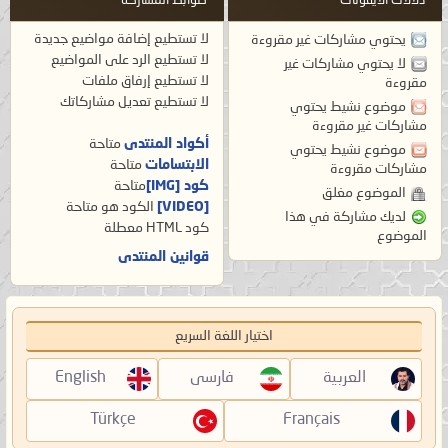
دلالات الأيقونات
ضوابط المشاركة
لا تستطيع
إضافة مواضيع جديدة
يحتوي مشاركات غير مقروءة
لا تستطيع
الرد على المواضيع
لا يحتوي مشاركات غير
لا تستطيع
إرفاق ملفات
مقروءة
لا تستطيع
تعديل مشاركاتك
موضوع نشيط يحتوي
مشاركات غير مقروءة
أكواد المنتدى
متاحة
موضوع نشيط يحتوي
الابتسامات
متاحة
مشاركات مقروءة
كود [IMG]
متاحة
الموضوع مغلق
[VIDEO]
الكود هو
متاحة
لديك مشاركة في هذا
كود HTML
معطلة
الموضوع
قوانين المنتدى
اختيار اللغة السريع
العربية
فارسی
English
Türkçe
Français