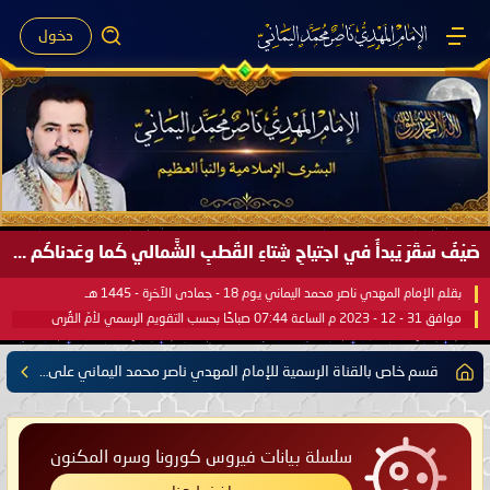
دخول
صَيْفُ سَقَرَ يَبدأُ في اجتياحِ شِتاءِ القُطبِ الشَّمالي كَما وعَدناكُم بالحقِّ لعَامِكم هذا (1445 هـ) ..
بقلم الإمام المهدي ناصر محمد اليماني يوم 18 - جمادى الآخرة - 1445 هـ
موافق 31 - 12 - 2023 م الساعة 07:44 صباحًا بحسب التقويم الرسمي لأمّ القُرى
قسم خاص بالقناة الرسمية للإمام المهدي ناصر محمد اليماني على اليوتيوب
سلسلة بيانات فيروس كورونا وسره المكنون