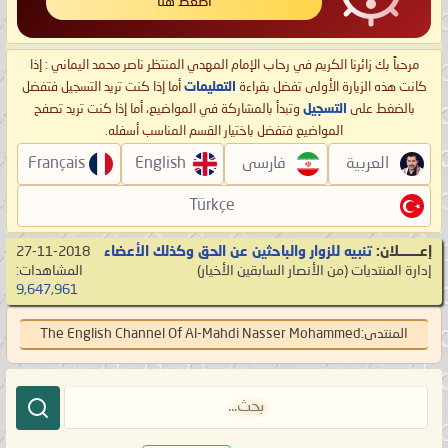
اضغط هنا
مرحباً بك زائرنا الكريم في رحاب الإمام المهدي المنتظر ناصر محمد اليماني : إذا
كانت هذه الزيارة الأولى تفضل بقراءة
التعليمات
أما إذا كنت تريد التسجيل فتفضل
بالضغط على
التسجيل
وتبدأ بالمشاركة في المواضيع، أما إذا كنت تريد تصفح
المواضيع فتفضل باختيار القسم المناسب أسفله.
العربية
فارسی
English
Français
Türkçe
إعـــــــلان:
تنبيه للزوار والباحثين عن الحق وكذلك الأعضاء
27-11-2018
إدارة المنتديات
‏(من الأنصار السابقين الأخيار)
المشاهدات:
9,647,961
المنتدى:
The English Channel Of Al-Mahdi Nasser Mohammed