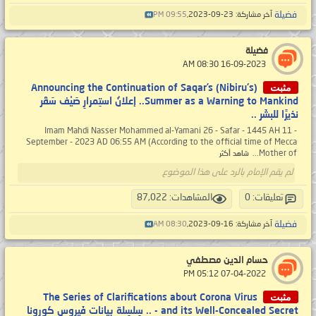
فضيلة
آخر مشاركة: 23-09-2023,
09:55 PM
فضيلة
‏ 16-09-2023 08:30 AM
مثبت
Announcing the Continuation of Saqar’s (Nibiru's)
Summer as a Warning to Mankind.. إعلانُ استِمرارِ صَيْف سَقَر
نذيرًا للبشَر ..
Imam Mahdi Nasser Mohammed al-Yamani 26 - Safar - 1445 AH 11 -
September - 2023 AD 06:55 AM (According to the official time of Mecca
Mother of...
شاهد أكثر
لم يقم الإمام بالرد على هذا الموضوع
تعليقات: 0
المشاهدات: 87,022
فضيلة
آخر مشاركة: 16-09-2023,
08:30 AM
حسام الدين مصطفي
‏ 07-04-2022 05:12 PM
مثبت
The Series of Clarifications about Corona Virus
and its Well-Concealed Secret - .. سِلسِلة بيانات فَيروس كورونا