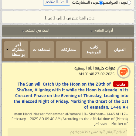
عرض المواضيع
عرض المشاركات
البحث المتقدم
عرض المواضيع من 1 إلى 1 من 1
أدوات المنتدى
البحث في المنتدى
آخر
كاتب
العنوان
مشاركات
المشاهدات
مشاركة
الموضوع
بواسطة
قنوات خليفة الله الرسمية
‏ 27-02-2025 01:48 AM
مثبت
The Sun will Catch Up the Moon on the 28th of
Sha’ban, Aligning with it while the Moon is already in its
Crescent Phase on the Evening of Thursday, Leading into
the Blessed Night of Friday, Marking the Onset of the 1st
of Ramadan, 1446 AH
Imam Mahdi Nasser Mohammed al-Yamani 18— Sha’baan— 1446 AH 17—
February — 2025 AD 09:40 AM (According to the official time of (Mecca)
Mother of...
شاهد أكثر
لم يقم الإمام بالرد على هذا الموضوع