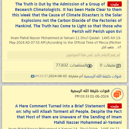
مثبت
The Truth is Out by the Admission of a Group of
Research Climatologists. It has been Made Clear to them
this Week that the Cause of Climate Disasters is the Solar
Explosions not the Carbon Dioxide of the Factories of
Mankind. The Truth has Come to Light so that those who
Perish will Perish upon Evi
Imam Mahdi Nasser Mohammed al-Yamani 11-Dhu’l Qaidah- 1445 AH 19-
May-2024 AD 07:55 AM (According to the Official Time of Mecca (Mother
of...
شاهد أكثر
لم يقم الإمام بالرد على هذا الموضوع
تعليقات: 0
المشاهدات: 77,832
قنوات خليفة الله الرسمية
آخر مشاركة: 02-06-2024,
03:37 AM
قنوات خليفة الله الرسمية
‏ 01-06-2024 03:33 PM
مثبت
A Mere Comment Turned into a Brief Statement
on: Why will Allaah Torment all People, Despite the Fact
that Most of them are Unaware of the Sending of Imam
Mahdi Nasser Mohammed al-Yamani