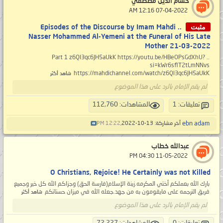
حسام الدين مصطفي
‏ 07-04-2022 12:16 AM
مثبت
.. Episodes of the Discourse by Imam Mahdi
Nasser Mohammed Al-Yemeni at the Funeral of His Late
Mother 21-03-2022
.. Part 1 z6Ql3qc6JH5aUkK https://youtu.be/HBeOPsGdXhU?
si=kWr6sflT2tLmNNvs
https://mahdichannel.com/watch/z6Ql3qc6JH5aUkK
شاهد أكثر
لم يقم الإمام بالرد على هذا الموضوع
تعليقات: 1
المشاهدات: 112,760
ebn adam
آخر مشاركة: 13-10-2022,
12:22 PM
عبدالله خطاب
‏ 11-05-2022 04:30 PM
O Christians, Rejoice! He Certainly was not Killed
بارك الله بعملكم أختي المكرمه.زينة الإسلام(فارسة الحق) وجزاكم الله كل خير وجميع
فريق الترجمه على مايقومون به من جهد.جعله الله في ميزان حسناتكم
شاهد أكثر
لم يقم الإمام بالرد على هذا الموضوع