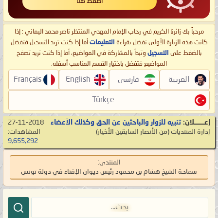
اضغط هنا
مرحباً بك زائرنا الكريم في رحاب الإمام المهدي المنتظر ناصر محمد اليماني : إذا
كانت هذه الزيارة الأولى تفضل بقراءة
التعليمات
أما إذا كنت تريد التسجيل فتفضل
بالضغط على
التسجيل
وتبدأ بالمشاركة في المواضيع، أما إذا كنت تريد تصفح
المواضيع فتفضل باختيار القسم المناسب أسفله.
العربية
فارسی
English
Français
Türkçe
إعـــــــلان:
تنبيه للزوار والباحثين عن الحق وكذلك الأعضاء
27-11-2018
إدارة المنتديات
‏(من الأنصار السابقين الأخيار)
المشاهدات:
9,655,292
المنتدى:
سماحة الشيخ هشام بن محمود رئيس ديوان الإفتاء في دولة تونس