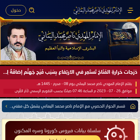
دخول
دَرَجات حَرارةِ المُنَاخ تَستَمِر في الارتِفاع بِسَبَب فَيْح جَهنَّم إضافَةً لِحرارةِ الشَّمس في مُحكَم القُرآن العَظيم ..
بقلم الإمام المهدي ناصر محمد اليماني يوم 08 - محرم - 1445 هـ
موافق 26 - 07 - 2023 م الساعة 07:46 صباحًا بحسب التقويم الرسمي لأمّ القُرى
قسم الحوار الحصري مع الإمام ناصر محمد اليماني يشمل كل مفتي للدول الإسلامية العربية والأعجمية
سلسلة بيانات فيروس كورونا وسره المكنون