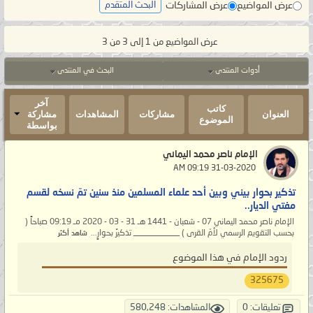
عرض المواضيع
عرض المشاركات
البحث المتقدم
عرض المواضيع من 1 إلى 3 من 3
أدوات المنتدى
البحث في المنتدى
آخر
كاتب
العنوان
مشاركات
المشاهدات
مشاركة
الموضوع
بواسطة
الإمام ناصر محمد اليماني
‏ 31-03-2020 09:19 AM
تذكير بحوار بيني وبين أحد علماء المسلمين منذ سنين تمّ نسخه لقسم
مفتي الديار..
الإمام ناصر محمد اليماني 07 - شعبان - 1441 هـ 31 - 03 - 2020 مـ 09:19 صباحاً (
بحسب التقويم الرسمي لأمّ القرى ) ___________ تذكيرٌ بحوارٍ...
شاهد أكثر
ردود الإمام في هذا الموضوع
325675
تعليقات: 0
المشاهدات: 580,248