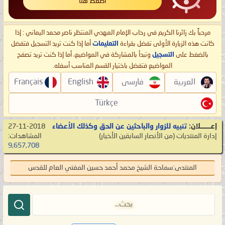
اضغط هنا
مرحباً بك زائرنا الكريم في رحاب الإمام المهدي المنتظر ناصر محمد اليماني : إذا
كانت هذه الزيارة الأولى تفضل بقراءة
التعليمات
أما إذا كنت تريد التسجيل فتفضل
بالضغط على
التسجيل
وتبدأ بالمشاركة في المواضيع، أما إذا كنت تريد تصفح
المواضيع فتفضل باختيار القسم المناسب أسفله.
العربية
فارسی
English
Français
Türkçe
إعـــــــلان:
تنبيه للزوار والباحثين عن الحق وكذلك الأعضاء
27-11-2018
إدارة المنتديات
‏(من الأنصار السابقين الأخيار)
المشاهدات:
9,657,708
المنتدى:
سماحة الشيخ محمد أحمد حسين المفتي العام للقدس