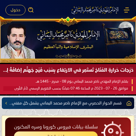
دخول
دَرَجات حَرارةِ المُنَاخ تَستَمِر في الارتِفاع بِسَبَب فَيْح جَهنَّم إضافَةً لِحرارةِ الشَّمس في مُحكَم القُرآن العَظيم ..
بقلم الإمام المهدي ناصر محمد اليماني يوم 08 - محرم - 1445 هـ
موافق 26 - 07 - 2023 م الساعة 07:46 صباحًا بحسب التقويم الرسمي لأمّ القُرى
قسم الحوار الحصري مع الإمام ناصر محمد اليماني يشمل كل مفتي للدول الإسلامية العربية والأعجمية
سلسلة بيانات فيروس كورونا وسره المكنون