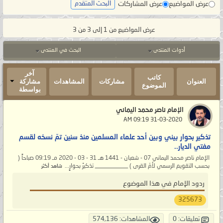
عرض المواضيع
عرض المشاركات
البحث المتقدم
عرض المواضيع من 1 إلى 3 من 3
أدوات المنتدى
البحث في المنتدى
آخر
كاتب
العنوان
مشاركات
المشاهدات
مشاركة
الموضوع
بواسطة
الإمام ناصر محمد اليماني
‏ 31-03-2020 09:19 AM
تذكير بحوار بيني وبين أحد علماء المسلمين منذ سنين تمّ نسخه لقسم
مفتي الديار..
الإمام ناصر محمد اليماني 07 - شعبان - 1441 هـ 31 - 03 - 2020 مـ 09:19 صباحاً (
بحسب التقويم الرسمي لأمّ القرى ) ___________ تذكيرٌ بحوارٍ...
شاهد أكثر
ردود الإمام في هذا الموضوع
325673
تعليقات: 0
المشاهدات: 574,136