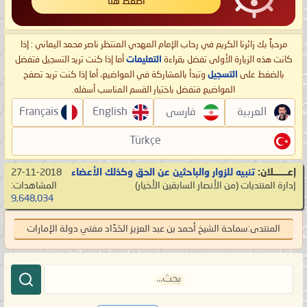
اضغط هنا
مرحباً بك زائرنا الكريم في رحاب الإمام المهدي المنتظر ناصر محمد اليماني : إذا
كانت هذه الزيارة الأولى تفضل بقراءة
التعليمات
أما إذا كنت تريد التسجيل فتفضل
بالضغط على
التسجيل
وتبدأ بالمشاركة في المواضيع، أما إذا كنت تريد تصفح
المواضيع فتفضل باختيار القسم المناسب أسفله.
العربية
فارسی
English
Français
Türkçe
إعـــــــلان:
تنبيه للزوار والباحثين عن الحق وكذلك الأعضاء
27-11-2018
إدارة المنتديات
‏(من الأنصار السابقين الأخيار)
المشاهدات:
9,648,034
المنتدى:
سماحة الشيخ أحمد بن عبد العزيز الحَدَّاد مفتي دولة الإمارات