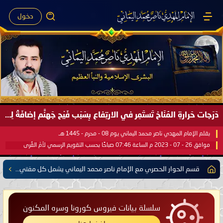
دخول
دَرَجات حَرارةِ المُنَاخ تَستَمِر في الارتِفاع بِسَبَب فَيْح جَهنَّم إضافَةً لِحرارةِ الشَّمس في مُحكَم القُرآن العَظيم ..
بقلم الإمام المهدي ناصر محمد اليماني يوم 08 - محرم - 1445 هـ
موافق 26 - 07 - 2023 م الساعة 07:46 صباحًا بحسب التقويم الرسمي لأمّ القُرى
قسم الحوار الحصري مع الإمام ناصر محمد اليماني يشمل كل مفتي للدول الإسلامية العربية والأعجمية
سلسلة بيانات فيروس كورونا وسره المكنون