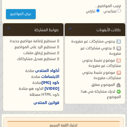
ترتيب المواضيع...
تصاعدي
تنازلي
دلالات الأيقونات
ضوابط المشاركة
لا تستطيع
إضافة مواضيع جديدة
يحتوي مشاركات غير مقروءة
لا تستطيع
الرد على المواضيع
لا يحتوي مشاركات غير
لا تستطيع
إرفاق ملفات
مقروءة
لا تستطيع
تعديل مشاركاتك
موضوع نشيط يحتوي
مشاركات غير مقروءة
أكواد المنتدى
متاحة
موضوع نشيط يحتوي
الابتسامات
متاحة
مشاركات مقروءة
كود [IMG]
متاحة
الموضوع مغلق
[VIDEO]
الكود هو
متاحة
لديك مشاركة في هذا
كود HTML
معطلة
الموضوع
قوانين المنتدى
اختيار اللغة السريع