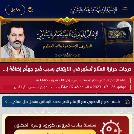
دخول
دَرَجات حَرارةِ المُنَاخ تَستَمِر في الارتِفاع بِسَبَب فَيْح جَهنَّم إضافَةً لِحرارةِ الشَّمس في مُحكَم القُرآن العَظيم ..
بقلم الإمام المهدي ناصر محمد اليماني يوم 08 - محرم - 1445 هـ
موافق 26 - 07 - 2023 م الساعة 07:46 صباحًا بحسب التقويم الرسمي لأمّ القُرى
قسم الحوار الحصري مع الإمام ناصر محمد اليماني يشمل كل مفتي للدول الإسلامية العربية والأعجمية
سلسلة بيانات فيروس كورونا وسره المكنون