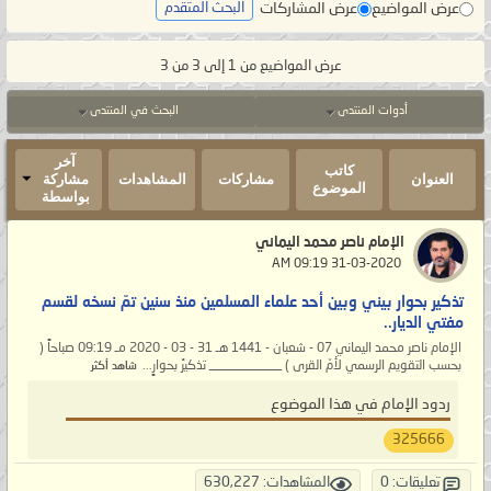
عرض المواضيع
عرض المشاركات
البحث المتقدم
عرض المواضيع من 1 إلى 3 من 3
أدوات المنتدى
البحث في المنتدى
آخر
كاتب
العنوان
مشاركات
المشاهدات
مشاركة
الموضوع
بواسطة
الإمام ناصر محمد اليماني
‏ 31-03-2020 09:19 AM
تذكير بحوار بيني وبين أحد علماء المسلمين منذ سنين تمّ نسخه لقسم
مفتي الديار..
الإمام ناصر محمد اليماني 07 - شعبان - 1441 هـ 31 - 03 - 2020 مـ 09:19 صباحاً (
بحسب التقويم الرسمي لأمّ القرى ) ___________ تذكيرٌ بحوارٍ...
شاهد أكثر
ردود الإمام في هذا الموضوع
325666
تعليقات: 0
المشاهدات: 630,227