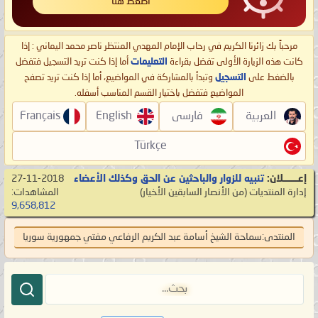
اضغط هنا
مرحباً بك زائرنا الكريم في رحاب الإمام المهدي المنتظر ناصر محمد اليماني : إذا
كانت هذه الزيارة الأولى تفضل بقراءة
التعليمات
أما إذا كنت تريد التسجيل فتفضل
بالضغط على
التسجيل
وتبدأ بالمشاركة في المواضيع، أما إذا كنت تريد تصفح
المواضيع فتفضل باختيار القسم المناسب أسفله.
العربية
فارسی
English
Français
Türkçe
إعـــــــلان:
تنبيه للزوار والباحثين عن الحق وكذلك الأعضاء
27-11-2018
إدارة المنتديات
‏(من الأنصار السابقين الأخيار)
المشاهدات:
9,658,812
المنتدى:
سماحة الشيخ أسامة عبد الكريم الرفاعي مفتي جمهورية سوريا