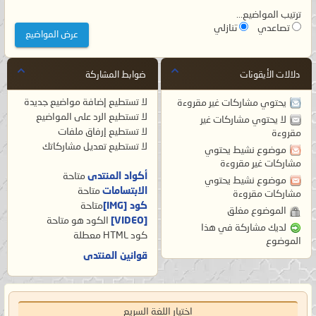
ترتيب المواضيع...
تصاعدي
تنازلي
دلالات الأيقونات
ضوابط المشاركة
لا تستطيع
إضافة مواضيع جديدة
يحتوي مشاركات غير مقروءة
لا تستطيع
الرد على المواضيع
لا يحتوي مشاركات غير
لا تستطيع
إرفاق ملفات
مقروءة
لا تستطيع
تعديل مشاركاتك
موضوع نشيط يحتوي
مشاركات غير مقروءة
أكواد المنتدى
متاحة
موضوع نشيط يحتوي
الابتسامات
متاحة
مشاركات مقروءة
كود [IMG]
متاحة
الموضوع مغلق
[VIDEO]
الكود هو
متاحة
لديك مشاركة في هذا
كود HTML
معطلة
الموضوع
قوانين المنتدى
اختيار اللغة السريع