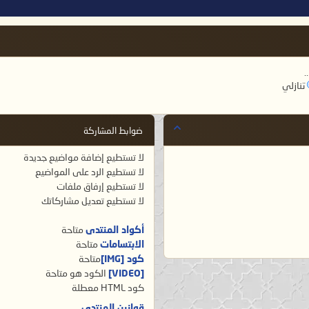
.
تنازلي
ضوابط المشاركة
لا تستطيع
إضافة مواضيع جديدة
لا تستطيع
الرد على المواضيع
لا تستطيع
إرفاق ملفات
لا تستطيع
تعديل مشاركاتك
أكواد المنتدى
متاحة
الابتسامات
متاحة
كود [IMG]
متاحة
[VIDEO]
الكود هو
متاحة
كود HTML
معطلة
قوانين المنتدى