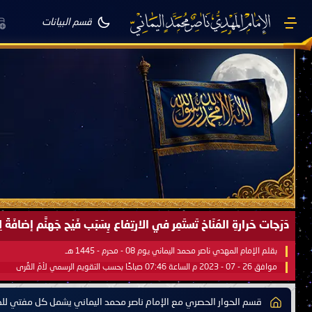
قسم البيانات
دَرَجات حَرارةِ المُنَاخ تَستَمِر في الارتِفاع بِسَبَب فَيْح جَهنَّم إضاف
بقلم الإمام المهدي ناصر محمد اليماني يوم 08 - محرم - 1445 هـ
موافق 26 - 07 - 2023 م الساعة 07:46 صباحًا بحسب التقويم الرسمي لأمّ القُرى
قسم الحوار الحصري مع الإمام ناصر محمد اليماني يشمل كل مفتي للدو