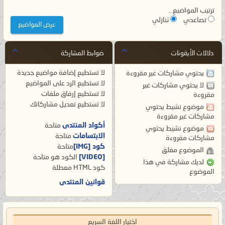
ترتيب المواضيع...
تصاعدي
تنازلي
دلالات الأيقونات
ضوابط المشاركة
لا تستطيع
إضافة مواضيع جديدة
يحتوي مشاركات غير مقروءة
لا تستطيع
الرد على المواضيع
لا يحتوي مشاركات غير
لا تستطيع
إرفاق ملفات
مقروءة
لا تستطيع
تعديل مشاركاتك
موضوع نشيط يحتوي
مشاركات غير مقروءة
أكواد المنتدى
متاحة
موضوع نشيط يحتوي
الابتسامات
متاحة
مشاركات مقروءة
كود [IMG]
متاحة
الموضوع مغلق
[VIDEO]
الكود هو
متاحة
لديك مشاركة في هذا
كود HTML
معطلة
الموضوع
قوانين المنتدى
اختيار اللغة السريع