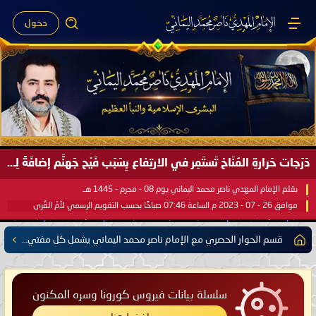
دخول
دَرَجات حَرارةِ المُنَاخ تَستَمِر في الارتِفاع بِسَبَب فَيْح جَهنَّم إضافَةً لِحرارةِ الشَّمس في مُحكَم القُرآن العَظيم ..
بقلم الإمام المهدي ناصر محمد اليماني يوم 08 - محرم - 1445 هـ
موافق 26 - 07 - 2023 م الساعة 07:46 صباحًا بحسب التقويم الرسمي لأمّ القُرى
قسم الحوار الحصري مع الإمام ناصر محمد اليماني يشمل كل مفتي للدول الإسلامية العربية والأعجمية
سلسلة بيانات فيروس كورونا وسره المكنون