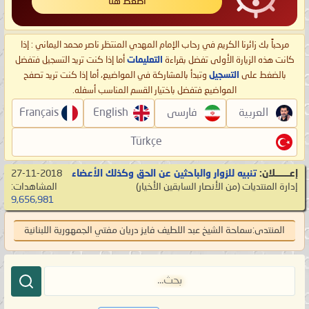
اضغط هنا
مرحباً بك زائرنا الكريم في رحاب الإمام المهدي المنتظر ناصر محمد اليماني : إذا
كانت هذه الزيارة الأولى تفضل بقراءة
التعليمات
أما إذا كنت تريد التسجيل فتفضل
بالضغط على
التسجيل
وتبدأ بالمشاركة في المواضيع، أما إذا كنت تريد تصفح
المواضيع فتفضل باختيار القسم المناسب أسفله.
العربية
فارسی
English
Français
Türkçe
إعـــــــلان:
تنبيه للزوار والباحثين عن الحق وكذلك الأعضاء
27-11-2018
إدارة المنتديات
‏(من الأنصار السابقين الأخيار)
المشاهدات:
9,656,981
المنتدى:
سماحة الشيخ عبد اللطيف فايز دريان مفتي الجمهورية اللبنانية