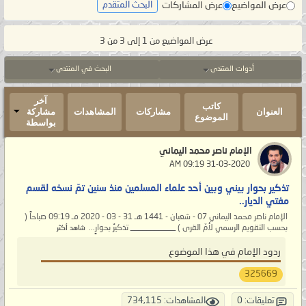
عرض المواضيع
عرض المشاركات
البحث المتقدم
عرض المواضيع من 1 إلى 3 من 3
أدوات المنتدى
البحث في المنتدى
آخر
كاتب
العنوان
مشاركات
المشاهدات
مشاركة
الموضوع
بواسطة
الإمام ناصر محمد اليماني
‏ 31-03-2020 09:19 AM
تذكير بحوار بيني وبين أحد علماء المسلمين منذ سنين تمّ نسخه لقسم
مفتي الديار..
الإمام ناصر محمد اليماني 07 - شعبان - 1441 هـ 31 - 03 - 2020 مـ 09:19 صباحاً (
بحسب التقويم الرسمي لأمّ القرى ) ___________ تذكيرٌ بحوارٍ...
شاهد أكثر
ردود الإمام في هذا الموضوع
325669
تعليقات: 0
المشاهدات: 734,115