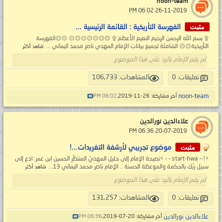
noon-team
‏ 26-11-2019 06:02 PM
مثبت
الفهرسة التأريخية : القائمة الرئيسية ...
۩ بسم الله الرحمن الرحيم النعيم الأعظم ۩ ۞۞۞۞۞۞۞ ۞۞الفهرسة
التأريخية۞۞ الشاملة لجميع بيانات الإمام المهدي ناصر محمد اليماني ...
شاهد أكثر
لم يقم الإمام بالرد على هذا الموضوع
تعليقات: 0
المشاهدات: 106,733
noon-team
آخر مشاركة: 26-11-2019,
06:02 PM
علاءالدين نورالدين
‏ 20-07-2019 06:36 PM
مثبت
موضوع تجريبي لأرشفة التغريدات...!
<!-- start-hwa - - >نصيحة الإمام إلى خليل المهديّ المنتظَر الحسين ابن عمر: ادع إلى
سبيل ربّك بالحكمة والموعظة الحسنة .. الإمام ناصر محمد اليماني 13...
شاهد أكثر
لم يقم الإمام بالرد على هذا الموضوع
تعليقات: 0
المشاهدات: 131,257
علاءالدين نورالدين
آخر مشاركة: 20-07-2019,
06:36 PM