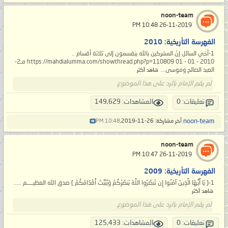
noon-team
‏ 26-11-2019 10:48 PM
الفهرسة التأريخية: 2010
1-أخي السائل إنّ المشركين بالله ينقسمون إلى ثلاثة أقسام ..
https://mahdialumma.com/showthread.php?p=110809 01 - 01 - 2010 مـ2-
العبد الصالح وموسى...
شاهد أكثر
لم يقم الإمام بالرد على هذا الموضوع
تعليقات: 0
المشاهدات: 149,629
noon-team
آخر مشاركة: 26-11-2019,
10:48 PM
noon-team
‏ 26-11-2019 10:47 PM
الفهرسة التأريخية: 2009
1-{ يَا أَيُّهَا الَّذِينَ آمَنُوا إِن تَنصُرُوا اللَّهَ يَنصُرْكُمْ وَيُثَبِّتْ أَقْدَامَكُمْ } صدق الله العظيــــم .....
شاهد أكثر
لم يقم الإمام بالرد على هذا الموضوع
تعليقات: 0
المشاهدات: 125,433