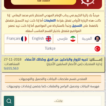
اضغط هنا
مرحباً بك زائرنا الكريم في رحاب الإمام المهدي المنتظر ناصر محمد اليماني : إذا
كانت هذه الزيارة الأولى تفضل بقراءة
التعليمات
أما إذا كنت تريد التسجيل فتفضل
بالضغط على
التسجيل
وتبدأ بالمشاركة في المواضيع، أما إذا كنت تريد تصفح
المواضيع فتفضل باختيار القسم المناسب أسفله.
العربية
فارسی
English
Français
Türkçe
إعـــــــلان:
تنبيه للزوار والباحثين عن الحق وكذلك الأعضاء
27-11-2018
إدارة المنتديات
‏(من الأنصار السابقين الأخيار)
المشاهدات:
9,655,563
المنتدى:
قسم ملخصات البيانات والتحميل والتوجيهات
فهرسة البيانات وتحميل البرامج والملفات كما يتضمن إرشادات وتوجيهات