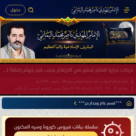
دخول
صَيْفُ سَقَرَ يَبدأُ في اجتياحِ شِتاءِ القُطبِ الشَّمالي كَما وعَدناكُم بالحقِّ لعَامِكم هذا (1445 هـ) ..
بقلم الإمام المهدي ناصر محمد اليماني يوم 18 - جمادى الآخرة - 1445 هـ
موافق 31 - 12 - 2023 م الساعة 07:44 صباحًا بحسب التقويم الرسمي لأمّ القُرى
***قسم عام وجدار حر***
سلسلة بيانات فيروس كورونا وسره المكنون