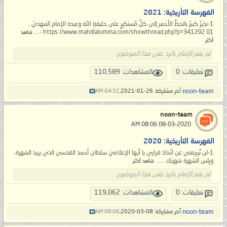
الفهرسة التأريخية: 2021
1-نذيرٌ كبيرٌ بالخطِّ الأحمر إلى كلِّ مُستكبِرٍ على خليفةِ الله وعبده الإمام المهديّ..
https://www.mahdialumma.com/showthread.php?p=341292 01 -...
شاهد
أكثر
لم يقم الإمام بالرد على هذا الموضوع
تعليقات: 0
المشاهدات: 110,589
noon-team
آخر مشاركة: 26-01-2021,
04:32 AM
noon-team
‏ 08-03-2020 08:06 AM
الفهرسة التأريخية: 2020
1-لن تُرجِعني عن اتّخاذ قراري يا أيّها الإعلاميّ سلطان أحمد القدسي الذي يريد الشهرة،
وبِئس الشهرة شهرتك .....
شاهد أكثر
لم يقم الإمام بالرد على هذا الموضوع
تعليقات: 0
المشاهدات: 119,062
noon-team
آخر مشاركة: 08-03-2020,
08:06 AM