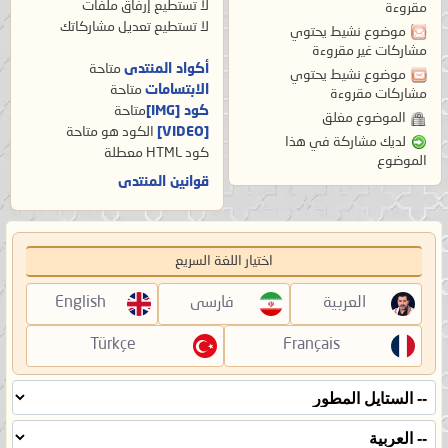
لا تستطيع
إرفاق ملفات
مقروءة
لا تستطيع
تعديل مشاركاتك
موضوع نشيط يحتوي
مشاركات غير مقروءة
أكواد المنتدى
متاحة
موضوع نشيط يحتوي
الابتسامات
متاحة
مشاركات مقروءة
كود [IMG]
متاحة
الموضوع مغلق
[VIDEO]
الكود هو
متاحة
لديك مشاركة في هذا
كود HTML
معطلة
الموضوع
قوانين المنتدى
اختيار اللغة السريع
العربية
فارسی
English
Türkçe
Français