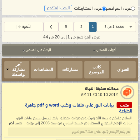
عرض المواضيع
عرض المشاركات
البحث المتقدم
صفحة 1 من 3
1
2
3
الأخيرة
عرض المواضيع من 1 إلى 20 من 44
أدوات المنتدى
البحث في المنتدى
آخر
كاتب
العنوان
مشاركات
المشاهدات
مشاركة
الموضوع
بواسطة
عبدالله سفينة النجاة
‏ 10-10-2012 11:20 AM
مثبت
بيانات النور على ملفات وكتب word و pdf جاهزة
للطباعة
السلام عليكم ورحمه الله وبركاته ورضوانه، تفضلوا رابط لتحميل جميع بيانات النور،
بيانات الإمام المهدي المنتظر ناصر محمد اليماني من سنة 2005 إلى نهاية...
شاهد أكثر
لم يقم الإمام بالرد على هذا الموضوع