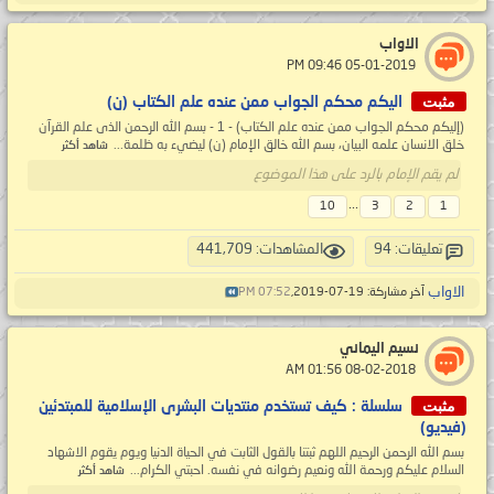
الاواب
‏ 05-01-2019 09:46 PM
مثبت
اليكم محكم الجواب ممن عنده علم الكتاب (ن)
(إليكم محكم الجواب ممن عنده علم الكتاب) - 1 - بسم الله الرحمن الذى علم القرآن
خلق الانسان علمه البيان، بسم الله خالق الإمام (ن) ليضيء به ظلمة...
شاهد أكثر
لم يقم الإمام بالرد على هذا الموضوع
...
10
3
2
1
تعليقات: 94
المشاهدات: 441,709
الاواب
آخر مشاركة: 19-07-2019,
07:52 PM
نسيم اليماني
‏ 08-02-2018 01:56 AM
مثبت
سلسلة : كيف تستخدم منتديات البشرى الإسلامية للمبتدئين
(فيديو)
بسم الله الرحمن الرحيم اللهم ثبتنا بالقول الثابت في الحياة الدنيا ويوم يقوم الاشهاد
السلام عليكم ورحمة الله ونعيم رضوانه في نفسه. احبتي الكرام...
شاهد أكثر