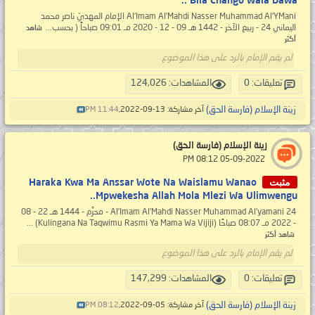
Bila Chango Wala Dawa ..
Al’Imam Al’Mahdi Nasser Muhammad Al’YMani الإمام المهديّ ناصر محمد
اليماني 24 - ربيع الآخر - 1442 هـ 09 - 12 - 2020 مـ 09:01 صباحاً ( بحسب...
شاهد
أكثر
لم يقم الإمام بالرد على هذا الموضوع
تعليقات: 0
المشاهدات: 124,026
زينة الإسلام (فارسة الحق)
آخر مشاركة: 13-09-2022,
11:44 PM
زينة الإسلام (فارسة الحق)
‏ 05-09-2022 08:12 PM
مثبت
Haraka Kwa Ma Anssar Wote Na Waislamu Wanao
Mpwekesha Allah Mola Mlezi Wa Ulimwengu..
Al’Imam Al’Mahdi Nasser Muhammad Al’yamani 24 - محرَّم - 1444 هـ 22 - 08
- 2022 مـ 08:07 صباحًا (Kulingana Na Taqwimu Rasmi Ya Mama Wa Vijiji) ...
شاهد أكثر
لم يقم الإمام بالرد على هذا الموضوع
تعليقات: 0
المشاهدات: 147,299
زينة الإسلام (فارسة الحق)
آخر مشاركة: 05-09-2022,
08:12 PM