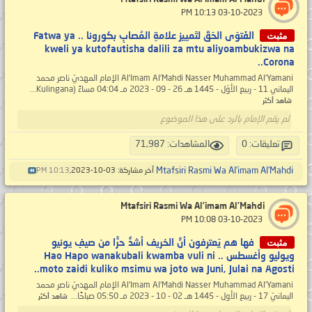
‏ 03-10-2023 10:13 PM
مثبت
الفَتوَى الحَقّ لتَمييز علامةِ المُصابِ بكورونا .. Fatwa ya
kweli ya kutofautisha dalili za mtu aliyoambukizwa na
Corona..
Al’Imam Al’Mahdi Nasser Muhammad Al’Yamani الإمام المهديّ ناصر محمد
اليماني 11 - ربيع الأوّل - 1445 هـ 26 - 09 - 2023 مـ 04:04 مساءً (Kulingana...
شاهد أكثر
لم يقم الإمام بالرد على هذا الموضوع
تعليقات: 0
المشاهدات: 71,987
Mtafsiri Rasmi Wa Al’imam Al’Mahdi
آخر مشاركة: 03-10-2023,
10:13 PM
Mtafsiri Rasmi Wa Al’imam Al’Mahdi
‏ 03-10-2023 10:08 PM
مثبت
فها هم يَعترفون أنَّ الخريف أشدُّ حرًّا من صيفِ يونيو
ويوليو وأغسطس .. Hao Hapo wanakubali kwamba vuli ni
moto zaidi kuliko msimu wa joto wa Juni, Julai na Agosti..
Al’Imam Al’Mahdi Nasser Muhammad Al’Yamani الإمام المهديّ ناصر محمد
اليمانيّ 17 - ربيع الأول - 1445 هـ 02 - 10 - 2023 مـ 05:50 صباحًا...
شاهد أكثر