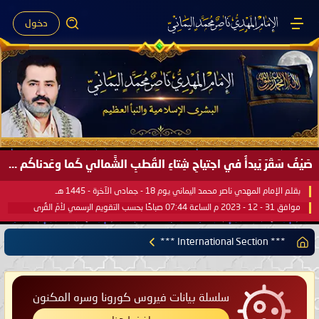
دخول
صَيْفُ سَقَرَ يَبدأُ في اجتياحِ شِتاءِ القُطبِ الشَّمالي كَما وعَدناكُم بالحقِّ لعَامِكم هذا (1445 هـ) ..
بقلم الإمام المهدي ناصر محمد اليماني يوم 18 - جمادى الآخرة - 1445 هـ
موافق 31 - 12 - 2023 م الساعة 07:44 صباحًا بحسب التقويم الرسمي لأمّ القُرى
*** International Section ***
سلسلة بيانات فيروس كورونا وسره المكنون