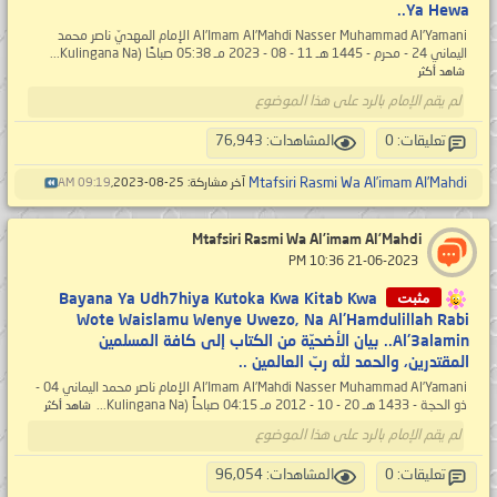
Ya Hewa..
Al’Imam Al’Mahdi Nasser Muhammad Al’Yamani الإمام المهديّ ناصر محمد
اليماني 24 - محرم - 1445 هـ 11 - 08 - 2023 مـ 05:38 صباحًا (Kulingana Na...
شاهد أكثر
لم يقم الإمام بالرد على هذا الموضوع
تعليقات: 0
المشاهدات: 76,943
Mtafsiri Rasmi Wa Al’imam Al’Mahdi
آخر مشاركة: 25-08-2023,
09:19 AM
Mtafsiri Rasmi Wa Al’imam Al’Mahdi
‏ 21-06-2023 10:36 PM
مثبت
Bayana Ya Udh7hiya Kutoka Kwa Kitab Kwa
Wote Waislamu Wenye Uwezo, Na Al'Hamdulillah Rabi
Al'3alamin.. بيان الأضحيّة من الكتاب إلى كافة المسلمين
المقتدرين، والحمد لله ربّ العالمين ..
Al’Imam Al’Mahdi Nasser Muhammad Al’Yamani الإمام ناصر محمد اليماني 04 -
ذو الحجة - 1433 هـ 20 - 10 - 2012 مـ 04:15 صباحاً (Kulingana Na...
شاهد أكثر
لم يقم الإمام بالرد على هذا الموضوع
تعليقات: 0
المشاهدات: 96,054