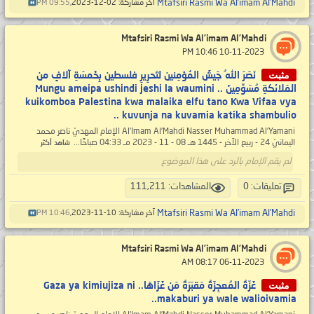
Mtafsiri Rasmi Wa Al’imam Al’Mahdi
آخر مشاركة: 02-12-2023,
09:55 PM
Mtafsiri Rasmi Wa Al’imam Al’Mahdi
‏ 10-11-2023 10:46 PM
مثبت
نَصَرَ اللهُ جَيشَ المُؤمِنين لتَحرِيرِ فلسطين بِخَمسَةِ آلافٍ من
المَلائكةِ مُسَوِّمِينَ .. Mungu ameipa ushindi jeshi la waumini
kuikomboa Palestina kwa malaika elfu tano Kwa Vifaa vya
kuvunja na kuvamia katika shambulio ..
Al’Imam Al’Mahdi Nasser Muhammad Al’Yamani الإمام المهديّ ناصر محمد
اليمانيّ 24 - ربيع الآخر - 1445 هـ 08 - 11 - 2023 مـ 04:33 صباحًا...
شاهد أكثر
لم يقم الإمام بالرد على هذا الموضوع
تعليقات: 0
المشاهدات: 111,211
Mtafsiri Rasmi Wa Al’imam Al’Mahdi
آخر مشاركة: 10-11-2023,
10:46 PM
Mtafsiri Rasmi Wa Al’imam Al’Mahdi
‏ 06-11-2023 08:17 AM
مثبت
غَزّةُ المُعجِزَةُ مَقبَرَةُ مَن غَزَاهَا.. Gaza ya kimiujiza ni
makaburi ya wale walioivamia..