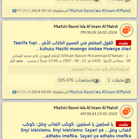
Mtafsiri Rasmi Wa Al’imam Al’Mahdi
آخر مشاركة: 10-03-2024,
08:07 PM
Mtafsiri Rasmi Wa Al’imam Al’Mahdi
‏ 24-02-2024 09:09 PM
مثبت
القول المختصر في المسيح الكذاب الأشر .. Taarifa fupi
kuhusu Masihi mwongo Ambae Mwenye shari ..
- 1 - Al’Imam Nasser Muhammad Al’Yamani الإمام المهديّ ناصر محمد اليماني
06 - جمادى الآخرة - 1428 هـ 22 - 06 - 2007 مـ 10:49 مساءً ( بحسب...
شاهد أكثر
لم يقم الإمام بالرد على هذا الموضوع
تعليقات: 1
المشاهدات: 105,476
Mtafsiri Rasmi Wa Al’imam Al’Mahdi
آخر مشاركة: 05-03-2024,
09:29 AM
Mtafsiri Rasmi Wa Al’imam Al’Mahdi
‏ 23-02-2024 09:43 AM
مثبت
يا مُسلِمِين يا مُسلِمِين: كَوكَب العَذاب وصَل؛ كَوكَب
العَذاب وصَل .. Enyi Waislamu, Enyi Waislamu: Sayari ya
adhabu imefika. Sayari ya adhabu imefika..