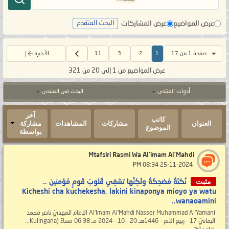
عرض المواضيع
عرض المشاركات
البحث المتقدم
صفحة 1 من 17
1
2
3
11
الأخيرة
عرض المواضيع من 1 إلى 20 من 321
أدوات المنتدى
البحث في المنتدى
آخر
كاتب
العنوان
مشاركات
المشاهدات
مشاركة
الموضوع
بواسطة
Mtafsiri Rasmi Wa Al’imam Al’Mahdi
‏ 25-11-2024 08:34 PM
مثبت
نُكتَةٌ مُضحِكَةٌ ولَكِنَّها تشفِي قُلوبَ قَومٍ مُؤمنين ..
Kicheshi cha kuchekesha, lakini kinaponya mioyo ya watu
wanaoamini..
Al’Imam Al’Mahdi Nasser Muhammad Al’Yamani الإمام المهديّ ناصر محمد
اليمانيّ 17 - ربيع الآخر - 1446هـ 20 - 10 - 2024 مـ 06:38 مساءً (Kulingana...