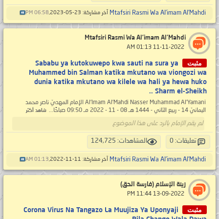
Mtafsiri Rasmi Wa Al’imam Al’Mahdi
آخر مشاركة: 23-05-2023,
06:58 PM
Mtafsiri Rasmi Wa Al’imam Al’Mahdi
‏ 11-11-2022 01:13 AM
مثبت
Sababu ya kutokuwepo kwa sauti na sura ya
Muhammed bin Salman katika mkutano wa viongozi wa
dunia katika mkutano wa kilele wa hali ya hewa huko
Sharm el-Sheikh ..
Al’Imam Al’Mahdi Nasser Muhammad Al’Yamani الإمام المهديّ ناصر محمد
اليمانيّ 14 - ربيع الثاني - 1444 هـ 08 - 11 - 2022 مـ 09:50 صباحًا...
شاهد أكثر
لم يقم الإمام بالرد على هذا الموضوع
تعليقات: 0
المشاهدات: 124,725
Mtafsiri Rasmi Wa Al’imam Al’Mahdi
آخر مشاركة: 11-11-2022,
01:13 AM
زينة الإسلام (فارسة الحق)
‏ 13-09-2022 11:44 PM
مثبت
Corona Virus Na Tangazo La Muujiza Ya Uponyaji