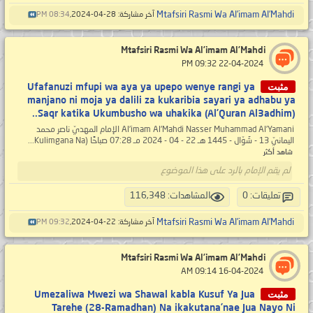
Mtafsiri Rasmi Wa Al’imam Al’Mahdi
آخر مشاركة: 28-04-2024,
08:34 PM
Mtafsiri Rasmi Wa Al’imam Al’Mahdi
‏ 22-04-2024 09:32 PM
مثبت
Ufafanuzi mfupi wa aya ya upepo wenye rangi ya
manjano ni moja ya dalili za kukaribia sayari ya adhabu ya
Saqr katika Ukumbusho wa uhakika (Al’Quran Al3adhim)..
Al’imam Al’Mahdi Nasser Muhammad Al’Yamani الإمام المهديّ ناصر محمد
اليمانيّ 13 - شَوّال - 1445 هـ 22 - 04 - 2024 مـ 07:28 صباحًا (Kulimgana Na...
شاهد أكثر
لم يقم الإمام بالرد على هذا الموضوع
تعليقات: 0
المشاهدات: 116,348
Mtafsiri Rasmi Wa Al’imam Al’Mahdi
آخر مشاركة: 22-04-2024,
09:32 PM
Mtafsiri Rasmi Wa Al’imam Al’Mahdi
‏ 16-04-2024 09:14 AM
مثبت
Umezaliwa Mwezi wa Shawal kabla Kusuf Ya Jua
Tarehe (28-Ramadhan) Na ikakutana’nae Jua Nayo Ni