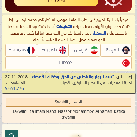
اضغط هنا
مرحباً بك زائرنا الكريم في رحاب الإمام المهدي المنتظر ناصر محمد اليماني : إذا
كانت هذه الزيارة الأولى تفضل بقراءة
التعليمات
أما إذا كنت تريد التسجيل فتفضل
بالضغط على
التسجيل
وتبدأ بالمشاركة في المواضيع، أما إذا كنت تريد تصفح
المواضيع فتفضل باختيار القسم المناسب أسفله.
العربية
فارسی
English
Français
Türkçe
إعـــــــلان:
تنبيه للزوار والباحثين عن الحق وكذلك الأعضاء
27-11-2018
إدارة المنتديات
‏(من الأنصار السابقين الأخيار)
المشاهدات:
9,651,776
المنتدى:
Swahili
Takwimu za Imam Mahdi Nasser Mohammed Al Yamani katika
swahili