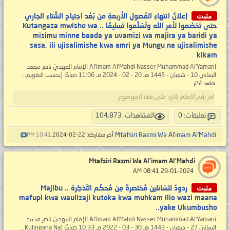
مثبت
إعلانُ انتهاءِ الفُصولِ الأربعةِ من بَعْد اجتياح الشِّتاءِ الجاري
حتى تَخضَعوا لأمرِ اللهِ وتُسَلِّموا تَسليمًا .. Kutangaza mwisho wa
misimu minne baada ya uvamizi wa majira ya baridi ya
sasa, ili ujisalimishe kwa amri ya Mungu na ujisalimishe
kikam
Al’Imam Al’Mahdi Nasser Muhammad Al’Yamani الإمام المهديّ ناصر محمد
اليماني 10 - شعبان - 1445 هـ 20 - 02 - 2024 مـ 11:06 صباحًا (بحسب التقويم...
شاهد أكثر
لم يقم الإمام بالرد على هذا الموضوع
تعليقات: 0
المشاهدات: 104,873
Mtafsiri Rasmi Wa Al’imam Al’Mahdi
آخر مشاركة: 22-02-2024,
10:41 PM
Mtafsiri Rasmi Wa Al’imam Al’Mahdi
‏ 29-01-2024 08:41 AM
مثبت
ردودٌ للسّائلين مُختَصرةٌ مِن مُحكَم التَّذكِرة .. Majibu
mafupi kwa waulizaji kutoka kwa muhkam Ilio wazi maana
yake Ukumbusho..
Al’Imam Al’Mahdi Nasser Muhammad Al’Yamani الإمام المهديّ ناصر محمد
اليمانيّ 27 - شعبان - 1443 هـ 30 - 03 - 2022 مـ 10:33 صباحًا (Kulingana Na...