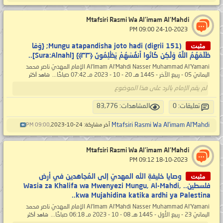
Mtafsiri Rasmi Wa Al’imam Al’Mahdi
‏ 24-10-2023 09:00 PM
مثبت
Mungu atapandisha joto hadi (digrii 151); {وَمَا
ظَلَمَهُمُ اللَّهُ وَلَٰكِن كَانُوا أَنفُسَهُمْ يَظْلِمُونَ ‎﴿٣٣﴾} [Sura:Alnahl]..
Al’Imam Al’Mahdi Nasser Muhammad Al’Yamani الإمام المهديّ ناصر محمد
اليمانيّ 05 - ربيع الآخر - 1445 هـ 20 - 10 - 2023 مـ 07:42 صباحًا...
شاهد أكثر
لم يقم الإمام بالرد على هذا الموضوع
تعليقات: 0
المشاهدات: 83,776
Mtafsiri Rasmi Wa Al’imam Al’Mahdi
آخر مشاركة: 24-10-2023,
09:00 PM
Mtafsiri Rasmi Wa Al’imam Al’Mahdi
‏ 18-10-2023 09:12 PM
مثبت
وصايا خليفةِ الله المهديّ إلى المُجاهدين في أرض
فلسطين.. Wasia za Khalifa wa Mwenyezi Mungu, Al-Mahdi,
kwa Mujahidina katika ardhi ya Palestina..
Al’Imam Al’Mahdi Nasser Muhammad Al’Yamani الإمام المهديّ ناصر محمد
اليمانيّ 23 - ربيع الأول - 1445 هـ 08 - 10 - 2023 مـ 06:18 صباحًا...
شاهد أكثر