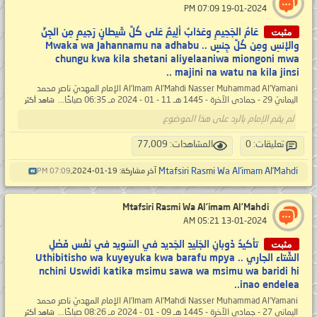
‏ 19-01-2024 07:09 PM
مثبت
عَامُ الجَحِيمِ وعَذابٌ ألِيمٌ عَلى كُلِّ شَيطانٍ رَجيمٍ مِن الجِنِّ
والإنسِ ومِن كُلِّ جِنسٍ .. Mwaka wa Jahannamu na adhabu
chungu kwa kila shetani aliyelaaniwa miongoni mwa
majini na watu na kila jinsi ..
Al’Imam Al’Mahdi Nasser Muhammad Al’Yamani الإمام المهديّ ناصر محمد
اليمانيّ 29 - جمادى الآخرة - 1445 هـ 11 - 01 - 2024 مـ 06:35 صباحًا...
شاهد أكثر
لم يقم الإمام بالرد على هذا الموضوع
تعليقات: 0
المشاهدات: 77,009
Mtafsiri Rasmi Wa Al’imam Al’Mahdi
آخر مشاركة: 19-01-2024,
07:09 PM
Mtafsiri Rasmi Wa Al’imam Al’Mahdi
‏ 13-01-2024 05:21 AM
مثبت
تأكيدُ ذَوبانِ الجَليدِ الجَديد في السّويد في نَفْس فَصْلِ
الشِّتاء الجاري .. Uthibitisho wa kuyeyuka kwa barafu mpya
nchini Uswidi katika msimu sawa wa msimu wa baridi hi
inao endelea..
Al’Imam Al’Mahdi Nasser Muhammad Al’Yamani الإمام المهديّ ناصر محمد
اليماني 27 - جمادى الآخرة - 1445 هـ 09 - 01 - 2024 مـ 08:26 صباحًا...
شاهد أكثر