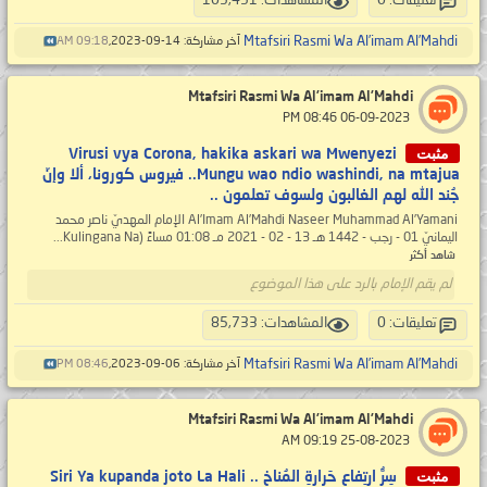
تعليقات: 0
المشاهدات: 105,451
Mtafsiri Rasmi Wa Al’imam Al’Mahdi
آخر مشاركة: 14-09-2023,
09:18 AM
Mtafsiri Rasmi Wa Al’imam Al’Mahdi
‏ 06-09-2023 08:46 PM
مثبت
Virusi vya Corona, hakika askari wa Mwenyezi
Mungu wao ndio washindi, na mtajua.. فيروس كورونا، ألا وإنّ
جُند الله لهم الغالبون ولسوف تعلمون ..
Al’Imam Al’Mahdi Naseer Muhammad Al’Yamani الإمام المهديّ ناصر محمد
اليمانيّ 01 - رجب - 1442 هـ 13 - 02 - 2021 مـ 01:08 مساءً (Kulingana Na...
شاهد أكثر
لم يقم الإمام بالرد على هذا الموضوع
تعليقات: 0
المشاهدات: 85,733
Mtafsiri Rasmi Wa Al’imam Al’Mahdi
آخر مشاركة: 06-09-2023,
08:46 PM
Mtafsiri Rasmi Wa Al’imam Al’Mahdi
‏ 25-08-2023 09:19 AM
مثبت
سِرُّ ارتِفاع حَرارةِ المُناخ .. Siri Ya kupanda joto La Hali