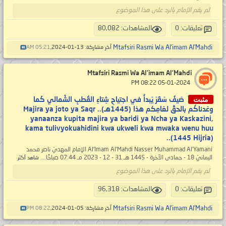
لم يقم الإمام بالرد على هذا الموضوع
تعليقات: 0
المشاهدات: 80,082
Mtafsiri Rasmi Wa Al’imam Al’Mahdi
آخر مشاركة: 13-01-2024,
05:21 AM
Mtafsiri Rasmi Wa Al’imam Al’Mahdi
‏ 05-01-2024 08:22 PM
مثبت
صَيفُ سَقَرَ يَبدأُ في اجتياحِ شِتاءِ القُطبِ الشَّمالي كَما
وعَدناكُم بالحقِّ لعَامِكم هذا (1445هـ).. Majira ya joto ya Saqr
yanaanza kupita majira ya baridi ya Ncha ya Kaskazini,
kama tulivyokuahidini kwa ukweli kwa mwaka wenu huu
(1445 Hijria)..
Al’Imam Al’Mahdi Nasser Muhammad Al’Yamani الإمام المهديّ ناصر محمد
اليمانيّ 18 - جمادى الآخرة - 1445 هـ 31 - 12 - 2023 مـ 07:44 صباحًا...
شاهد أكثر
لم يقم الإمام بالرد على هذا الموضوع
تعليقات: 0
المشاهدات: 96,318
Mtafsiri Rasmi Wa Al’imam Al’Mahdi
آخر مشاركة: 05-01-2024,
08:22 PM