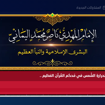
المشاركات الجديدة
َةً لِحرارةِ الشَّمس في مُحكَم القُرآن العَظيم ..