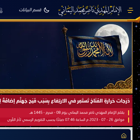
قسم البيانات
دَرَجات حَرارةِ المُنَاخ تَستَمِر في الارتِفاع بِسَبَب فَيْح جَهنَّم إضاف
بقلم الإمام المهدي ناصر محمد اليماني يوم 08 - محرم - 1445 هـ
موافق 26 - 07 - 2023 م الساعة 07:46 صباحًا بحسب التقويم الرسمي لأمّ القُرى