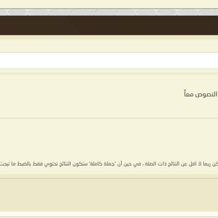
النصوص معاً
كن ربما لا اقل عن النتائج ذات الصلة ، في حين أن 'جملة كاملة' ستكون النتائج تحتوي فقط بالضبط ما تبحث 