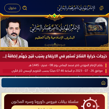
دخول
دَرَجات حَرارةِ المُنَاخ تَستَمِر في الارتِفاع بِسَبَب فَيْح جَهنَّم إضافَةً لِحرارةِ الشَّمس في مُحكَم القُرآن العَظيم ..
بقلم الإمام المهدي ناصر محمد اليماني يوم 08 - محرم - 1445 هـ
موافق 26 - 07 - 2023 م الساعة 07:46 صباحًا بحسب التقويم الرسمي لأمّ القُرى
سلسلة بيانات فيروس كورونا وسره المكنون