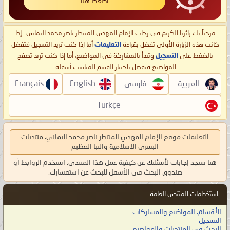
اضغط هنا
مرحباً بك زائرنا الكريم في رحاب الإمام المهدي المنتظر ناصر محمد اليماني : إذا
كانت هذه الزيارة الأولى تفضل بقراءة
التعليمات
أما إذا كنت تريد التسجيل فتفضل
بالضغط على
التسجيل
وتبدأ بالمشاركة في المواضيع، أما إذا كنت تريد تصفح
المواضيع فتفضل باختيار القسم المناسب أسفله.
العربية
فارسی
English
Français
Türkçe
التعليمات موقع الإمام المهدي المنتظر ناصر محمد اليماني، منتديات
البشرى الإسلامية والنبإ العظيم
هنا ستجد إجابات لأسئلتك عن كيفية عمل هذا المنتدى. استخدم الروابط أو
صندوق البحث في الأسفل للبحث عن استفسارك.
استخدامات المنتدى العامة
الأقسام، المواضيع والمشاركات
التسجيل
البحث في المنتديات والمواضيع