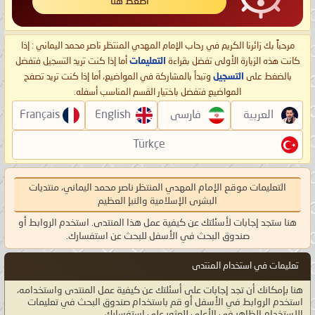
اضغط هنا
مرحباً بك زائرنا الكريم في رحاب الإمام المهدي المنتظر ناصر محمد اليماني : إذا
كانت هذه الزيارة الأولى تفضل بقراءة
التعليمات
أما إذا كنت تريد التسجيل فتفضل
بالضغط على
التسجيل
وتبدأ بالمشاركة في المواضيع، أما إذا كنت تريد تصفح
المواضيع فتفضل باختيار القسم المناسب أسفله.
العربية
فارسی
English
Français
Türkçe
التعليمات موقع الإمام المهدي المنتظر ناصر محمد اليماني، منتديات
البشرى الإسلامية والنبإ العظيم
هنا ستجد إجابات لأسئلتك عن كيفية عمل هذا المنتدى. استخدم الروابط أو
صندوق البحث في الأسفل للبحث عن استفسارك.
تعليمات في استخدام المنتدى
هنا بإمكانك أن تجد إجابات على أسئلتك عن كيفية عمل المنتدى واستخدامه،
استخدم الروابط في الأسفل أو قم باستخدام صندوق البحث في تعليمات
الإستخدام الظاهر في الأعلى للعثور على استفسارك.