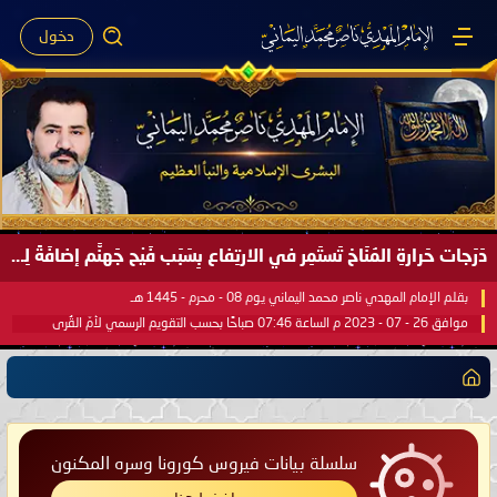
دخول
دَرَجات حَرارةِ المُنَاخ تَستَمِر في الارتِفاع بِسَبَب فَيْح جَهنَّم إضافَةً لِحرارةِ الشَّمس في مُحكَم القُرآن العَظيم ..
بقلم الإمام المهدي ناصر محمد اليماني يوم 08 - محرم - 1445 هـ
موافق 26 - 07 - 2023 م الساعة 07:46 صباحًا بحسب التقويم الرسمي لأمّ القُرى
سلسلة بيانات فيروس كورونا وسره المكنون